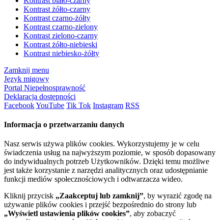
Kontrast biało-czarny
Kontrast żółto-czarny
Kontrast czarno-żółty
Kontrast czarno-zielony
Kontrast zielono-czarny
Kontrast żółto-niebieski
Kontrast niebiesko-żółty
Zamknij menu
Język migowy
Portal Niepełnosprawność
Deklaracja dostępności
Facebook
YouTube
Tik Tok
Instagram
RSS
Informacja o przetwarzaniu danych
Nasz serwis używa plików cookies. Wykorzystujemy je w celu
świadczenia usług na najwyższym poziomie, w sposób dopasowany
do indywidualnych potrzeb Użytkowników. Dzięki temu możliwe
jest także korzystanie z narzędzi analitycznych oraz udostępnianie
funkcji mediów społecznościowych i odtwarzacza wideo.
Kliknij przycisk
„Zaakceptuj lub zamknij”
, by wyrazić zgodę na
używanie plików cookies i przejść bezpośrednio do strony lub
„Wyświetl ustawienia plików cookies”
, aby zobaczyć