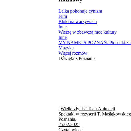
Lalka pokonuje cynizm
Film
Bloki na warzywach
Inne
Wierzę w zbawczą moc kultury
Inne
MY NAME IS POZNAŃ. Piosenki z mi
Muzyka
Więcej rozmów
Dźwięki z Poznania
„Wielki zły lis” Teatr Animacji
Spektakl w reżyserii T. Maśląkowskie
Posnania.
25.02.2025
Czytaj więcej