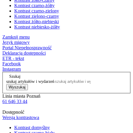
Kontrast żółto-czarny
Kontrast czarno-żółty
Kontrast czarno-zielony
Kontrast zielono-czarny
Kontrast żółto-niebieski
Kontrast niebiesko-żółty
Zamknij menu
Język migowy
Portal Niepełnosprawność
Deklaracja dostępności
ETR - tekst
Facebook
Instagram
Szukaj
szukaj artykułów i wydarzeń
Wyszukaj
Linia miasta Poznań
61 646 33 44
Dostępność
Wersja kontrastowa
Kontrast domyślny
Kontrast czarno-biały