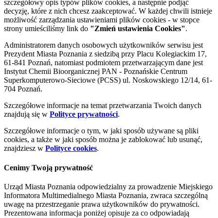
szczegółowy opis typów plików cookies, a następnie podjąć
decyzję, które z nich chcesz zaakceptować. W każdej chwili istnieje
możliwość zarządzania ustawieniami plików cookies - w stopce
strony umieściliśmy link do
"Zmień ustawienia Cookies"
.
Administratorem danych osobowych użytkowników serwisu jest
Prezydent Miasta Poznania z siedzibą przy Placu Kolegiackim 17,
61-841 Poznań, natomiast podmiotem przetwarzającym dane jest
Instytut Chemii Bioorganicznej PAN - Poznańskie Centrum
Superkomputerowo-Sieciowe (PCSS) ul. Noskowskiego 12/14, 61-
704 Poznań.
Szczegółowe informacje na temat przetwarzania Twoich danych
znajdują się w
Polityce prywatności
.
Szczegółowe informacje o tym, w jaki sposób używane są pliki
cookies, a także w jaki sposób można je zablokować lub usunąć,
znajdziesz w
Polityce cookies
.
Cenimy Twoją prywatność
Urząd Miasta Poznania odpowiedzialny za prowadzenie Miejskiego
Informatora Multimedialnego Miasta Poznania, zwraca szczególną
uwagę na przestrzeganie prawa użytkowników do prywatności.
Prezentowana informacja poniżej opisuje za co odpowiadają