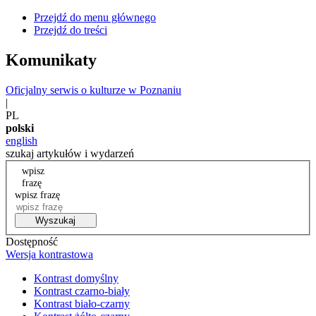
Przejdź do menu głównego
Przejdź do treści
Komunikaty
Oficjalny serwis o kulturze w Poznaniu
|
PL
polski
english
szukaj artykułów i wydarzeń
wpisz
frazę
wpisz frazę
Wyszukaj
Dostępność
Wersja kontrastowa
Kontrast domyślny
Kontrast czarno-biały
Kontrast biało-czarny