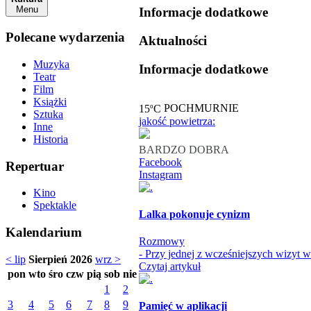
Menu
Informacje dodatkowe
Polecane wydarzenia
Aktualności
Muzyka
Informacje dodatkowe
Teatr
Film
Książki
o
15
C
POCHMURNIE
Sztuka
jakość powietrza:
Inne
Historia
BARDZO DOBRA
Facebook
Repertuar
Instagram
Kino
Spektakle
Lalka pokonuje cynizm
Kalendarium
Rozmowy
- Przy jednej z wcześniejszych wizyt 
< lip
Sierpień 2026
wrz >
Czytaj artykuł
pon
wto
śro
czw
pią
sob
nie
1
2
3
4
5
6
7
8
9
Pamięć w aplikacji