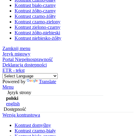
Kontrast biało-czarny
Kontrast żółto-czarny
Kontrast czarno-żółty
Kontrast czarno-zielony
Kontrast zielono-czarny
Kontrast żółto-niebieski
Kontrast niebiesko-żółty
Zamknij menu
Język migowy
Portal Niepełnosprawność
Deklaracja dostępności
ETR - tekst
Powered by
Translate
Menu
Język strony
polski
english
Dostępność
Wersja kontrastowa
Kontrast domyślny
Kontrast czarno-biały