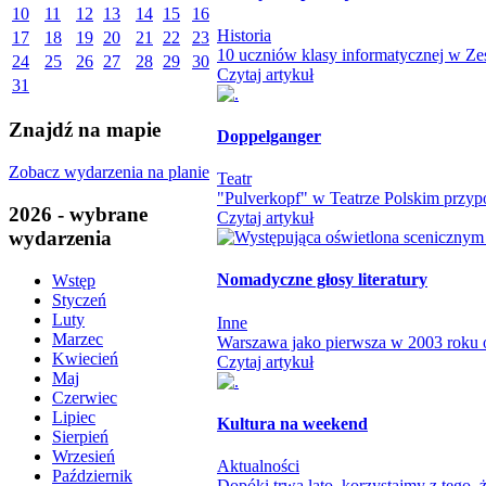
10
11
12
13
14
15
16
Historia
17
18
19
20
21
22
23
10 uczniów klasy informatycznej w Zes
24
25
26
27
28
29
30
Czytaj artykuł
31
Znajdź na mapie
Doppelganger
Zobacz wydarzenia na planie
Teatr
"Pulverkopf" w Teatrze Polskim przypo
2026 - wybrane
Czytaj artykuł
wydarzenia
Nomadyczne głosy literatury
Wstęp
Styczeń
Luty
Inne
Marzec
Warszawa jako pierwsza w 2003 roku otw
Kwiecień
Czytaj artykuł
Maj
Czerwiec
Lipiec
Kultura na weekend
Sierpień
Wrzesień
Aktualności
Październik
Dopóki trwa lato, korzystajmy z tego