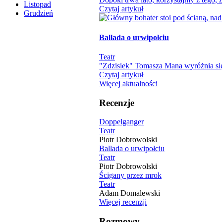
Listopad
Czytaj artykuł
Grudzień
Ballada o urwipołciu
Teatr
"Zdzisiek" Tomasza Mana wyróżnia się
Czytaj artykuł
Więcej aktualności
Recenzje
Doppelganger
Teatr
Piotr Dobrowolski
Ballada o urwipołciu
Teatr
Piotr Dobrowolski
Ścigany przez mrok
Teatr
Adam Domalewski
Więcej recenzji
Rozmowy