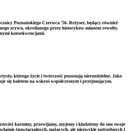
cznicy Poznańskiego Czerwca '56. Reżyser, będący również
znego zrywu, określanego przez historyków mianem rewolty.
ycznymi konsekwencjami.
sty, którego życie i twórczość pozostają nierozdzielne. Jako
je się baletem na wskroś współczesnym i przejmującym.
przecież karminy, przewijamy, myjemy i kładziemy do snu swoje
 właśnie (powtarzalnych, nużących, ale niezwykle potrzebnych i