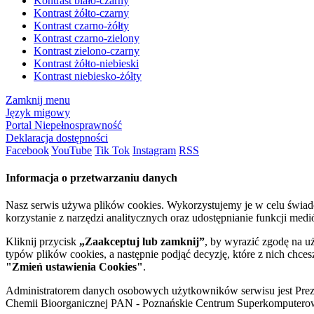
Kontrast biało-czarny
Kontrast żółto-czarny
Kontrast czarno-żółty
Kontrast czarno-zielony
Kontrast zielono-czarny
Kontrast żółto-niebieski
Kontrast niebiesko-żółty
Zamknij menu
Język migowy
Portal Niepełnosprawność
Deklaracja dostępności
Facebook
YouTube
Tik Tok
Instagram
RSS
Informacja o przetwarzaniu danych
Nasz serwis używa plików cookies. Wykorzystujemy je w celu świa
korzystanie z narzędzi analitycznych oraz udostępnianie funkcji me
Kliknij przycisk
„Zaakceptuj lub zamknij”
, by wyrazić zgodę na u
typów plików cookies, a następnie podjąć decyzję, które z nich chce
"Zmień ustawienia Cookies"
.
Administratorem danych osobowych użytkowników serwisu jest Prezyd
Chemii Bioorganicznej PAN - Poznańskie Centrum Superkomputerow