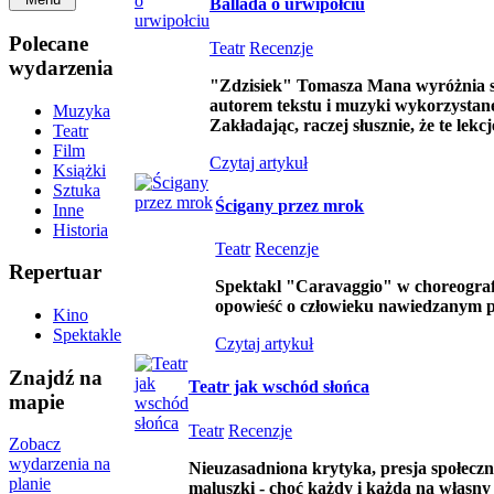
Ballada o urwipołciu
Polecane
Teatr
Recenzje
wydarzenia
"Zdzisiek"
Tomasza Mana wyróżnia si
autorem tekstu i muzyki wykorzystane
Muzyka
Zakładając, raczej słusznie, że te lek
Teatr
Film
Czytaj artykuł
Książki
Sztuka
Ścigany przez mrok
Inne
Historia
Teatr
Recenzje
Repertuar
Spektakl "Caravaggio" w choreografii
opowieść o człowieku nawiedzanym p
Kino
Spektakle
Czytaj artykuł
Znajdź na
Teatr jak wschód słońca
mapie
Teatr
Recenzje
Zobacz
wydarzenia na
Nieuzasadniona krytyka, presja społeczn
planie
maluszki - choć każdy i każda na własny