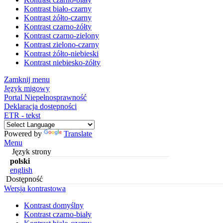
Kontrast biało-czarny
Kontrast żółto-czarny
Kontrast czarno-żółty
Kontrast czarno-zielony
Kontrast zielono-czarny
Kontrast żółto-niebieski
Kontrast niebiesko-żółty
Zamknij menu
Język migowy
Portal Niepełnosprawność
Deklaracja dostępności
ETR - tekst
Powered by
Translate
Menu
Język strony
polski
english
Dostępność
Wersja kontrastowa
Kontrast domyślny
Kontrast czarno-biały