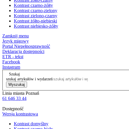
Kontrast żółto-czarny
Kontrast czarno-żółty
Kontrast czarno-zielony
Kontrast zielono-czarny
Kontrast żółto-niebieski
Kontrast niebiesko-żółty
Zamknij menu
Język migowy
Portal Niepełnosprawność
Deklaracja dostępności
ETR - tekst
Facebook
Instagram
Szukaj
szukaj artykułów i wydarzeń
Wyszukaj
Linia miasta Poznań
61 646 33 44
Dostępność
Wersja kontrastowa
Kontrast domyślny
Kontrast czarno-biały