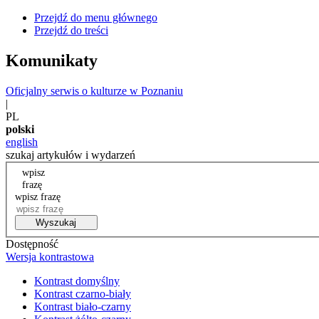
Przejdź do menu głównego
Przejdź do treści
Komunikaty
Oficjalny serwis o kulturze w Poznaniu
|
PL
polski
english
szukaj artykułów i wydarzeń
wpisz
frazę
wpisz frazę
Wyszukaj
Dostępność
Wersja kontrastowa
Kontrast domyślny
Kontrast czarno-biały
Kontrast biało-czarny