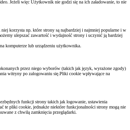
eo. Jeżeli więc Użytkownik nie godzi się na ich załadowanie, to nie
niej korzysta np. które strony są najbardziej i najmniej popularne i w
żemy ulepszać zawartość i wydajność strony i uczynić ją bardziej
 na komputerze lub urządzeniu użytkownika.
dokonanych przez niego wyborów (takich jak język, wyrażone zgody)
wania witryny po zalogowaniu się.Pliki cookie wpływające na
ezbędnych funkcji strony takich jak logowanie, ustawienia
 te pliki cookie, jednakże niektóre funkcjonalności strony mogą nie
suwane z chwilą zamknięcia przeglądarki.