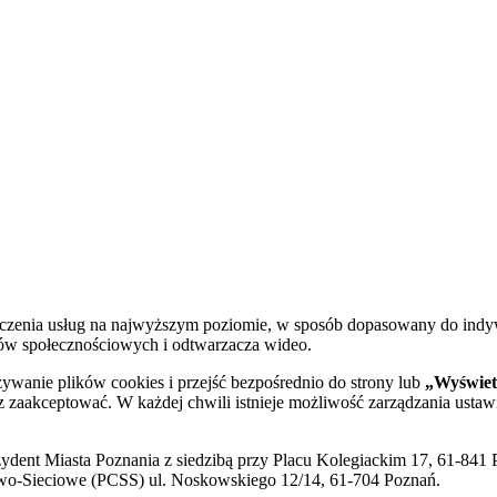
dczenia usług na najwyższym poziomie, w sposób dopasowany do indy
diów społecznościowych i odtwarzacza wideo.
żywanie plików cookies i przejść bezpośrednio do strony lub
„Wyświetl
sz zaakceptować. W każdej chwili istnieje możliwość zarządzania ustaw
ent Miasta Poznania z siedzibą przy Placu Kolegiackim 17, 61-841 P
o-Sieciowe (PCSS) ul. Noskowskiego 12/14, 61-704 Poznań.