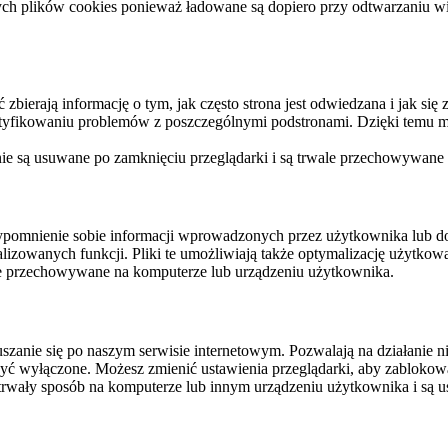
ych plików cookies ponieważ ładowane są dopiero przy odtwarzaniu wid
ierają informację o tym, jak często strona jest odwiedzana i jak się z 
ntyfikowaniu problemów z poszczególnymi podstronami. Dzięki temu mo
 nie są usuwane po zamknięciu przeglądarki i są trwale przechowywane
rzypomnienie sobie informacji wprowadzonych przez użytkownika lub 
nalizowanych funkcji. Pliki te umożliwiają także optymalizację użytko
ale przechowywane na komputerze lub urządzeniu użytkownika.
szanie się po naszym serwisie internetowym. Pozwalają na działanie ni
yć wyłączone. Możesz zmienić ustawienia przeglądarki, aby zablokować
trwały sposób na komputerze lub innym urządzeniu użytkownika i są u