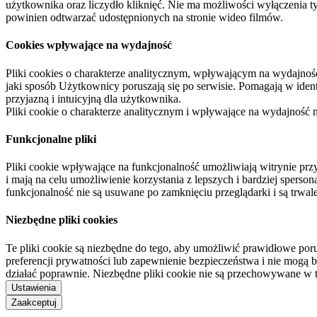
użytkownika oraz liczydło kliknięć. Nie ma możliwości wyłączenia t
powinien odtwarzać udostępnionych na stronie wideo filmów.
Cookies wpływające na wydajność
Pliki cookies o charakterze analitycznym, wpływającym na wydajność zb
jaki sposób Użytkownicy poruszają się po serwisie. Pomagają w ide
przyjazną i intuicyjną dla użytkownika.
Pliki cookie o charakterze analitycznym i wpływające na wydajność
Funkcjonalne pliki
Pliki cookie wpływające na funkcjonalność umożliwiają witrynie p
i mają na celu umożliwienie korzystania z lepszych i bardziej sperso
funkcjonalność nie są usuwane po zamknięciu przeglądarki i są trw
Niezbędne pliki cookies
Te pliki cookie są niezbędne do tego, aby umożliwić prawidłowe poru
preferencji prywatności lub zapewnienie bezpieczeństwa i nie mogą b
działać poprawnie. Niezbędne pliki cookie nie są przechowywane w 
Ustawienia
Zaakceptuj