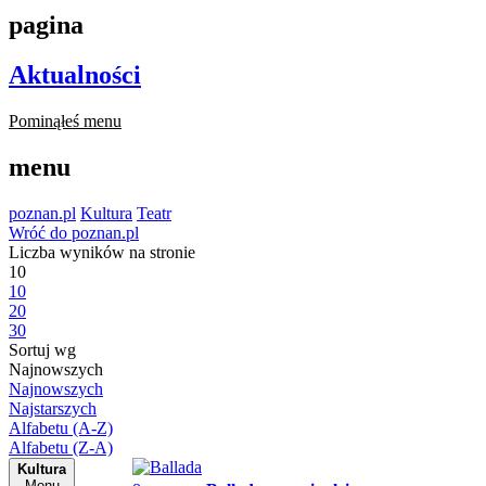
pagina
Aktualności
Pominąłeś menu
menu
poznan.pl
Kultura
Teatr
Wróć do poznan.pl
Liczba wyników na stronie
10
10
20
30
Sortuj wg
Najnowszych
Najnowszych
Najstarszych
Alfabetu (A-Z)
Alfabetu (Z-A)
Kultura
Menu