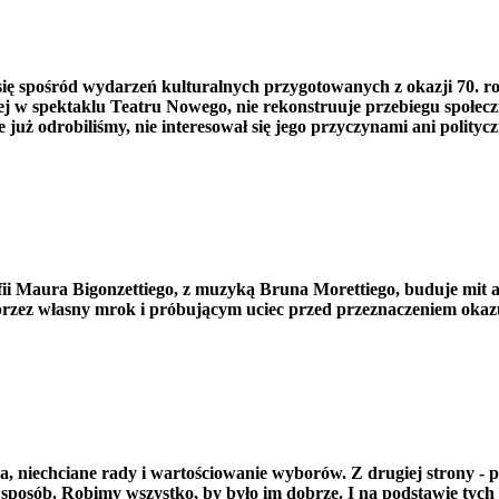
ę spośród wydarzeń kulturalnych przygotowanych z okazji 70. ro
j w spektaklu Teatru Nowego, nie rekonstruuje przebiegu społec
cje już odrobiliśmy, nie interesował się jego przyczynami ani polit
 Maura Bigonzettiego, z muzyką Bruna Morettiego, buduje mit arty
rzez własny mrok i próbującym uciec przed przeznaczeniem okazu
a, niechciane rady i wartościowanie wyborów. Z drugiej strony - 
 sposób. Robimy wszystko, by było im dobrze. I na podstawie tych