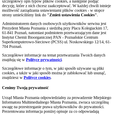
szczegółowy opis typów plików cookies, a następnie podjąć
decyzję, które z nich chcesz zaakceptować. W każdej chwili istnieje
możliwość zarządzania ustawieniami plików cookies - w stopce
strony umieściliśmy link do
"Zmień ustawienia Cookies"
.
Administratorem danych osobowych użytkowników serwisu jest
Prezydent Miasta Poznania z siedzibą przy Placu Kolegiackim 17,
61-841 Poznań, natomiast podmiotem przetwarzającym dane jest
Instytut Chemii Bioorganicznej PAN - Poznańskie Centrum
Superkomputerowo-Sieciowe (PCSS) ul. Noskowskiego 12/14, 61-
704 Poznań.
Szczegółowe informacje na temat przetwarzania Twoich danych
znajdują się w
Polityce prywatności
.
Szczegółowe informacje o tym, w jaki sposób używane są pliki
cookies, a także w jaki sposób można je zablokować lub usunąć,
znajdziesz w
Polityce cookies
.
Cenimy Twoją prywatność
Urząd Miasta Poznania odpowiedzialny za prowadzenie Miejskiego
Informatora Multimedialnego Miasta Poznania, zwraca szczególną
uwagę na przestrzeganie prawa użytkowników do prywatności.
Prezentowana informacja poniżej opisuje za co odpowiadają