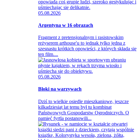
05.08.2026
Argentyna w 16 obrazach
Fragment z pretensjonalnym i rasistowskim
reżyserem arthouse'u to jednak tylko jedna z
szesnastu krótkich opowieści, z których składa się
ten film....
05.08.2026
Bloki na warzywach
Dziś to wielkie osiedle mieszkaniowe, jeszcze
kilkadziesiąt lat temu był tu kombinat
Państwowych Gospodarstw Ogrodniczych. O
pamięć fyrtla postanowili...