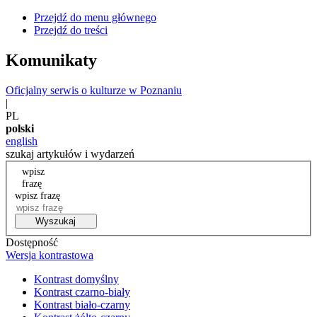
Przejdź do menu głównego
Przejdź do treści
Komunikaty
Oficjalny serwis o kulturze w Poznaniu
|
PL
polski
english
szukaj artykułów i wydarzeń
wpisz
frazę
wpisz frazę
Wyszukaj
Dostępność
Wersja kontrastowa
Kontrast domyślny
Kontrast czarno-biały
Kontrast biało-czarny