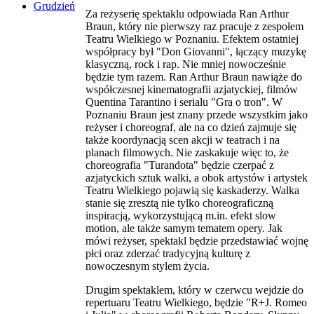
Grudzień
Za reżyserię spektaklu odpowiada Ran Arthur
Braun, który nie pierwszy raz pracuje z zespołem
Teatru Wielkiego w Poznaniu. Efektem ostatniej
współpracy był "Don Giovanni", łączący muzykę
klasyczną, rock i rap. Nie mniej nowocześnie
będzie tym razem. Ran Arthur Braun nawiąże do
współczesnej kinematografii azjatyckiej, filmów
Quentina Tarantino i serialu "Gra o tron". W
Poznaniu Braun jest znany przede wszystkim jako
reżyser i choreograf, ale na co dzień zajmuje się
także koordynacją scen akcji w teatrach i na
planach filmowych. Nie zaskakuje więc to, że
choreografia "Turandota" będzie czerpać z
azjatyckich sztuk walki, a obok artystów i artystek
Teatru Wielkiego pojawią się kaskaderzy. Walka
stanie się zresztą nie tylko choreograficzną
inspiracją, wykorzystującą m.in. efekt slow
motion, ale także samym tematem opery. Jak
mówi reżyser, spektakl będzie przedstawiać wojnę
płci oraz zderzać tradycyjną kulturę z
nowoczesnym stylem życia.
Drugim spektaklem, który w czerwcu wejdzie do
repertuaru Teatru Wielkiego, będzie "R+J. Romeo