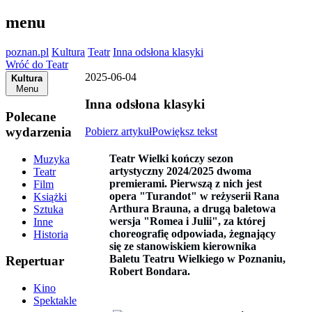
menu
poznan.pl
Kultura
Teatr
Inna odsłona klasyki
Wróć do Teatr
2025-06-04
Kultura
Menu
Inna odsłona klasyki
Polecane
wydarzenia
Pobierz artykuł
Powiększ tekst
Teatr Wielki kończy sezon
Muzyka
artystyczny 2024/2025 dwoma
Teatr
premierami. Pierwszą z nich jest
Film
opera "Turandot" w reżyserii Rana
Książki
Arthura Brauna, a drugą baletowa
Sztuka
wersja "Romea i Julii", za której
Inne
choreografię odpowiada, żegnający
Historia
się ze stanowiskiem kierownika
Baletu Teatru Wielkiego w Poznaniu,
Repertuar
Robert Bondara.
Kino
Spektakle