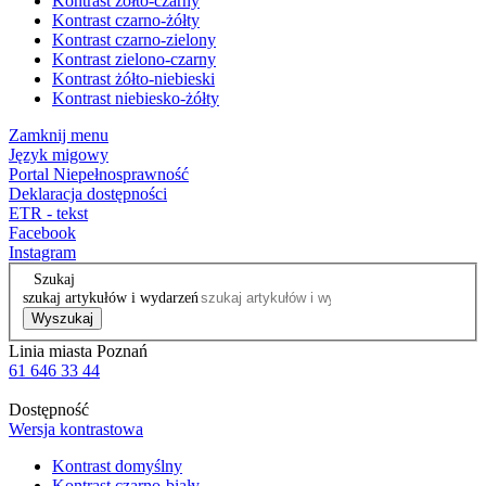
Kontrast żółto-czarny
Kontrast czarno-żółty
Kontrast czarno-zielony
Kontrast zielono-czarny
Kontrast żółto-niebieski
Kontrast niebiesko-żółty
Zamknij menu
Język migowy
Portal Niepełnosprawność
Deklaracja dostępności
ETR - tekst
Facebook
Instagram
Szukaj
szukaj artykułów i wydarzeń
Wyszukaj
Linia miasta Poznań
61 646 33 44
Dostępność
Wersja kontrastowa
Kontrast domyślny
Kontrast czarno-biały