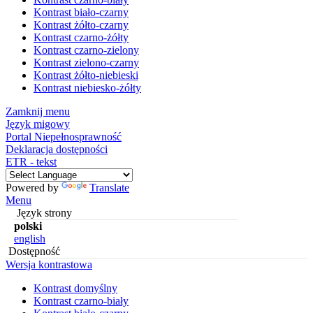
Kontrast biało-czarny
Kontrast żółto-czarny
Kontrast czarno-żółty
Kontrast czarno-zielony
Kontrast zielono-czarny
Kontrast żółto-niebieski
Kontrast niebiesko-żółty
Zamknij menu
Język migowy
Portal Niepełnosprawność
Deklaracja dostępności
ETR - tekst
Powered by
Translate
Menu
Język strony
polski
english
Dostępność
Wersja kontrastowa
Kontrast domyślny
Kontrast czarno-biały