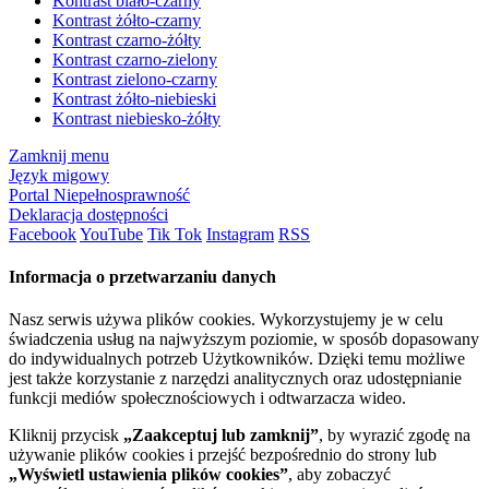
Kontrast biało-czarny
Kontrast żółto-czarny
Kontrast czarno-żółty
Kontrast czarno-zielony
Kontrast zielono-czarny
Kontrast żółto-niebieski
Kontrast niebiesko-żółty
Zamknij menu
Język migowy
Portal Niepełnosprawność
Deklaracja dostępności
Facebook
YouTube
Tik Tok
Instagram
RSS
Informacja o przetwarzaniu danych
Nasz serwis używa plików cookies. Wykorzystujemy je w celu
świadczenia usług na najwyższym poziomie, w sposób dopasowany
do indywidualnych potrzeb Użytkowników. Dzięki temu możliwe
jest także korzystanie z narzędzi analitycznych oraz udostępnianie
funkcji mediów społecznościowych i odtwarzacza wideo.
Kliknij przycisk
„Zaakceptuj lub zamknij”
, by wyrazić zgodę na
używanie plików cookies i przejść bezpośrednio do strony lub
„Wyświetl ustawienia plików cookies”
, aby zobaczyć