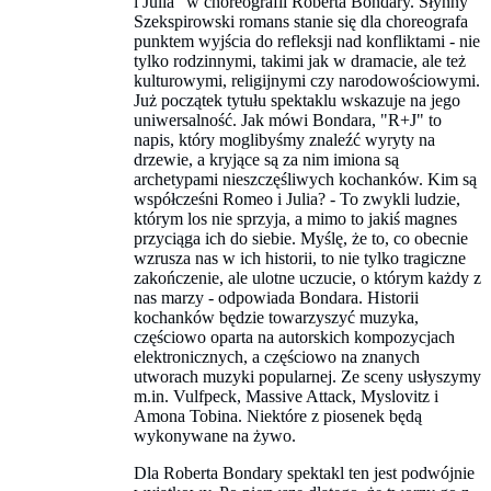
i Julia" w choreografii Roberta Bondary. Słynny
Szekspirowski romans stanie się dla choreografa
punktem wyjścia do refleksji nad konfliktami ­- nie
tylko rodzinnymi, takimi jak w dramacie, ale też
kulturowymi, religijnymi czy narodowościowymi.
Już początek tytułu spektaklu wskazuje na jego
uniwersalność. Jak mówi Bondara, "R+J" to
napis, który moglibyśmy znaleźć wyryty na
drzewie, a kryjące są za nim imiona są
archetypami nieszczęśliwych kochanków. Kim są
współcześni Romeo i Julia? - To zwykli ludzie,
którym los nie sprzyja, a mimo to jakiś magnes
przyciąga ich do siebie. Myślę, że to, co obecnie
wzrusza nas w ich historii, to nie tylko tragiczne
zakończenie, ale ulotne uczucie, o którym każdy z
nas marzy - odpowiada Bondara. Historii
kochanków będzie towarzyszyć muzyka,
częściowo oparta na autorskich kompozycjach
elektronicznych, a częściowo na znanych
utworach muzyki popularnej. Ze sceny usłyszymy
m.in. Vulfpeck, Massive Attack, Myslovitz i
Amona Tobina. Niektóre z piosenek będą
wykonywane na żywo.
Dla Roberta Bondary spektakl ten jest podwójnie