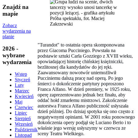
Znajdź na
mapie
Próba spektaklu, fot. Maciej
Zakrzewski
Zobacz
wydarzenia na
planie
"Turandot" to ostatnia opera skomponowana
2026 -
przez Giacoma Pucciniego. Powstała na
wybrane
podstawie sztuki Carla Gozziego z XVIII wieku,
opowiadającej historię chińskiej księżniczki,
wydarzenia
bezlitosnej dla kandydatów do jej ręki.
Zaawansowany nowotwór uniemożliwił
Wstęp
Pucciniemu dalszą pracę nad operą. Po jego
Styczeń
śmierci o dokończenie partytury poproszono
Luty
Franca Alfano. W dzień premiery, w 1925 roku,
Marzec
operę zaprezentowano jednak bez finału, aby
Kwiecień
oddać hołd zmarłemu mistrzowi. Zakończenie
Maj
autorstwa Franca Alfano publiczność usłyszała
Czerwiec
dzień później. Do dzisiaj spotyka się ono często z
Lipiec
negatywnymi opiniami. W 2001 roku ponownego
Sierpień
dokończenia opery podjął się Luciano Berio i to
Wrzesień
właśnie jego wersję usłyszymy w czerwcu ze
Październik
sceny Teatru Wielkiego.
Listopad