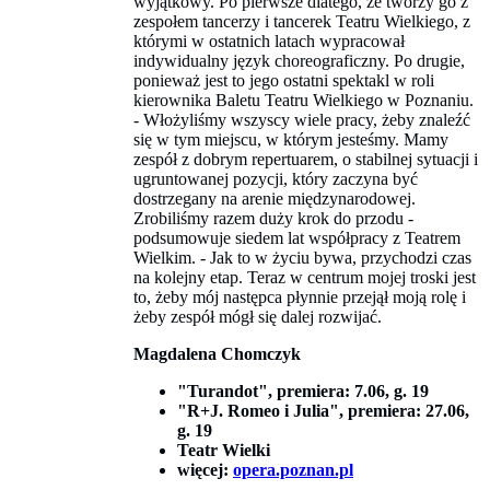
wyjątkowy. Po pierwsze dlatego, że tworzy go z
zespołem tancerzy i tancerek Teatru Wielkiego, z
którymi w ostatnich latach wypracował
indywidualny język choreograficzny. Po drugie,
ponieważ jest to jego ostatni spektakl w roli
kierownika Baletu Teatru Wielkiego w Poznaniu.
- Włożyliśmy wszyscy wiele pracy, żeby znaleźć
się w tym miejscu, w którym jesteśmy. Mamy
zespół z dobrym repertuarem, o stabilnej sytuacji i
ugruntowanej pozycji, który zaczyna być
dostrzegany na arenie międzynarodowej.
Zrobiliśmy razem duży krok do przodu -
podsumowuje siedem lat współpracy z Teatrem
Wielkim. - Jak to w życiu bywa, przychodzi czas
na kolejny etap. Teraz w centrum mojej troski jest
to, żeby mój następca płynnie przejął moją rolę i
żeby zespół mógł się dalej rozwijać.
Magdalena Chomczyk
"Turandot"
, premiera: 7.06, g. 19
"R+J. Romeo i Julia"
, premiera: 27.06,
g. 19
Teatr Wielki
więcej:
opera.poznan.pl