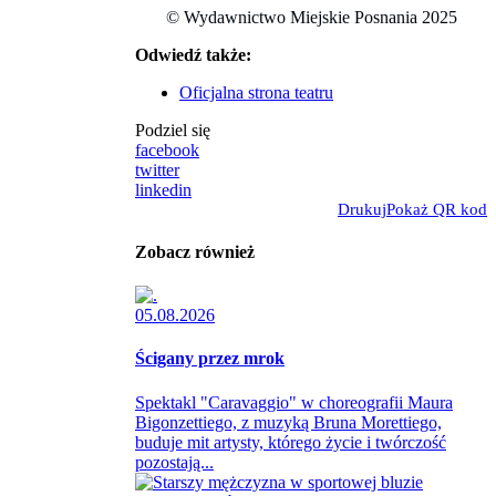
© Wydawnictwo Miejskie Posnania 2025
Odwiedź także:
Oficjalna strona teatru
Podziel się
facebook
twitter
linkedin
Drukuj
Pokaż QR kod
Zobacz również
05.08.2026
Ścigany przez mrok
Spektakl "Caravaggio" w choreografii Maura
Bigonzettiego, z muzyką Bruna Morettiego,
buduje mit artysty, którego życie i twórczość
pozostają...