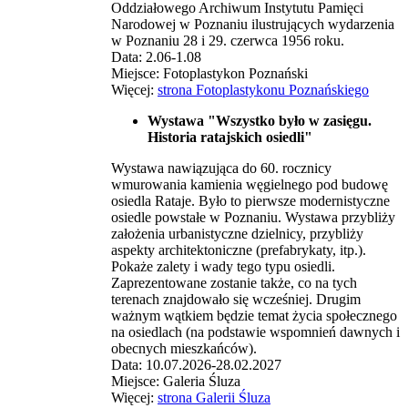
Oddziałowego Archiwum Instytutu Pamięci
Narodowej w Poznaniu ilustrujących wydarzenia
w Poznaniu 28 i 29. czerwca 1956 roku.
Data: 2.06-1.08
Miejsce: Fotoplastykon Poznański
Więcej:
strona Fotoplastykonu Poznańskiego
Wystawa "Wszystko było w zasięgu.
Historia ratajskich osiedli"
Wystawa nawiązująca do 60. rocznicy
wmurowania kamienia węgielnego pod budowę
osiedla Rataje. Było to pierwsze modernistyczne
osiedle powstałe w Poznaniu. Wystawa przybliży
założenia urbanistyczne dzielnicy, przybliży
aspekty architektoniczne (prefabrykaty, itp.).
Pokaże zalety i wady tego typu osiedli.
Zaprezentowane zostanie także, co na tych
terenach znajdowało się wcześniej. Drugim
ważnym wątkiem będzie temat życia społecznego
na osiedlach (na podstawie wspomnień dawnych i
obecnych mieszkańców).
Data: 10.07.2026-28.02.2027
Miejsce: Galeria Śluza
Więcej:
strona Galerii Śluza