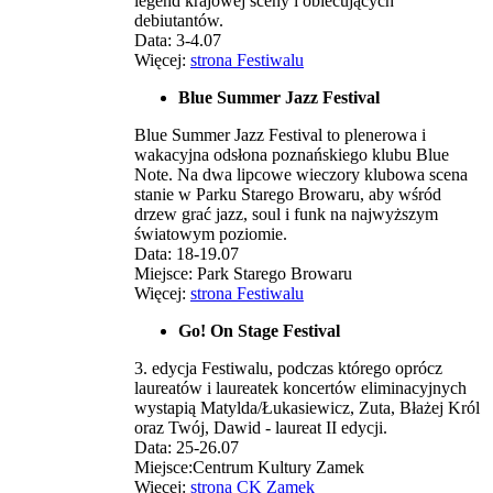
legend krajowej sceny i obiecujących
debiutantów.
Data: 3-4.07
Więcej:
strona Festiwalu
Blue Summer Jazz Festival
Blue Summer Jazz Festival to plenerowa i
wakacyjna odsłona poznańskiego klubu Blue
Note. Na dwa lipcowe wieczory klubowa scena
stanie w Parku Starego Browaru, aby wśród
drzew grać jazz, soul i funk na najwyższym
światowym poziomie.
Data: 18-19.07
Miejsce: Park Starego Browaru
Więcej:
strona Festiwalu
Go! On Stage Festival
3. edycja Festiwalu, podczas którego oprócz
laureatów i laureatek koncertów eliminacyjnych
wystapią Matylda/Łukasiewicz, Zuta, Błażej Król
oraz Twój, Dawid - laureat II edycji.
Data: 25-26.07
Miejsce:Centrum Kultury Zamek
Więcej:
strona CK Zamek