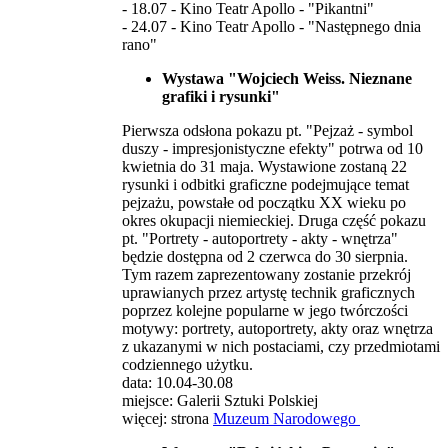
- 18.07 - Kino Teatr Apollo - "Pikantni"
- 24.07 - Kino Teatr Apollo - "Następnego dnia
rano"
Wystawa "Wojciech Weiss. Nieznane
grafiki i rysunki"
Pierwsza odsłona pokazu pt. "Pejzaż - symbol
duszy - impresjonistyczne efekty" potrwa od 10
kwietnia do 31 maja. Wystawione zostaną 22
rysunki i odbitki graficzne podejmujące temat
pejzażu, powstałe od początku XX wieku po
okres okupacji niemieckiej. Druga część pokazu
pt. "Portrety - autoportrety - akty - wnętrza"
będzie dostępna od 2 czerwca do 30 sierpnia.
Tym razem zaprezentowany zostanie przekrój
uprawianych przez artystę technik graficznych
poprzez kolejne popularne w jego twórczości
motywy: portrety, autoportrety, akty oraz wnętrza
z ukazanymi w nich postaciami, czy przedmiotami
codziennego użytku.
data: 10.04-30.08
miejsce: Galerii Sztuki Polskiej
więcej: strona
Muzeum Narodowego