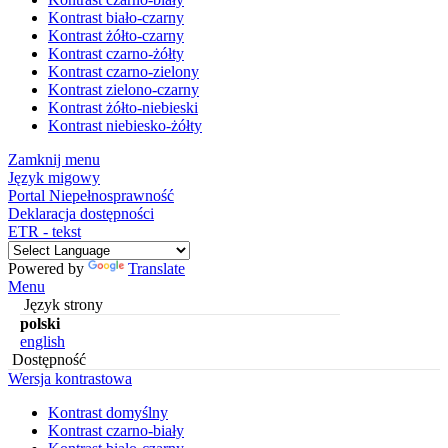
Kontrast biało-czarny
Kontrast żółto-czarny
Kontrast czarno-żółty
Kontrast czarno-zielony
Kontrast zielono-czarny
Kontrast żółto-niebieski
Kontrast niebiesko-żółty
Zamknij menu
Język migowy
Portal Niepełnosprawność
Deklaracja dostępności
ETR - tekst
Powered by
Translate
Menu
Język strony
polski
english
Dostępność
Wersja kontrastowa
Kontrast domyślny
Kontrast czarno-biały