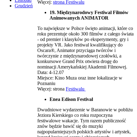
Listopad
Więcej:
strona Festiwalu
Grudzień
19. Międzynarodowy Festiwal Filmów
Animowanych ANIMATOR
To największe w Polsce święto animacji, które co
roku prezentuje około 300 filmów z całego świata
- od premier i klasyków po eksperymenty, gry i
projekty VR. Jako festiwal kwalifikujący do
Oscara®, Animator przyciąga twórców i
twórczynie z międzynarodowej czołówki, a
konkursowe Grand Prix otwiera drogę do
nominacji Amerykańskiej Akademii Filmowej.
Data: 4-12.07
Miejsce: Kino Muza oraz inne lokalizacje w
Poznaniu
Więcej: strona
Festiwalu
Enea Edison Festival
Dwudniowe wydarzenie w Baranowie w pobliżu
Jeziora Kierskiego co roku rozpoczyna
festiwalowe wakacje. Tym razem publiczność
znów będzie bawić się do muzyki
najpopularniejszych polskich artystów i artystek,