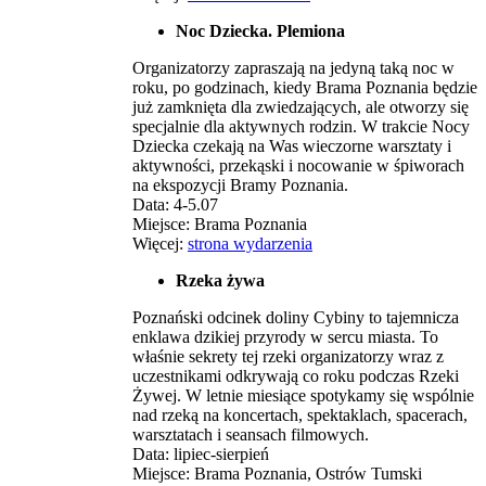
Noc Dziecka. Plemiona
Organizatorzy zapraszają na jedyną taką noc w
roku, po godzinach, kiedy Brama Poznania będzie
już zamknięta dla zwiedzających, ale otworzy się
specjalnie dla aktywnych rodzin. W trakcie Nocy
Dziecka czekają na Was wieczorne warsztaty i
aktywności, przekąski i nocowanie w śpiworach
na ekspozycji Bramy Poznania.
Data: 4-5.07
Miejsce: Brama Poznania
Więcej:
strona wydarzenia
Rzeka żywa
Poznański odcinek doliny Cybiny to tajemnicza
enklawa dzikiej przyrody w sercu miasta. To
właśnie sekrety tej rzeki organizatorzy wraz z
uczestnikami odkrywają co roku podczas Rzeki
Żywej. W letnie miesiące spotykamy się wspólnie
nad rzeką na koncertach, spektaklach, spacerach,
warsztatach i seansach filmowych.
Data: lipiec-sierpień
Miejsce: Brama Poznania, Ostrów Tumski