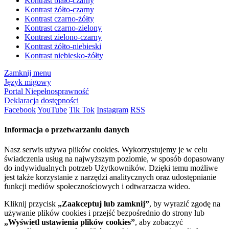
Kontrast biało-czarny
Kontrast żółto-czarny
Kontrast czarno-żółty
Kontrast czarno-zielony
Kontrast zielono-czarny
Kontrast żółto-niebieski
Kontrast niebiesko-żółty
Zamknij menu
Język migowy
Portal Niepełnosprawność
Deklaracja dostępności
Facebook
YouTube
Tik Tok
Instagram
RSS
Informacja o przetwarzaniu danych
Nasz serwis używa plików cookies. Wykorzystujemy je w celu
świadczenia usług na najwyższym poziomie, w sposób dopasowany
do indywidualnych potrzeb Użytkowników. Dzięki temu możliwe
jest także korzystanie z narzędzi analitycznych oraz udostępnianie
funkcji mediów społecznościowych i odtwarzacza wideo.
Kliknij przycisk
„Zaakceptuj lub zamknij”
, by wyrazić zgodę na
używanie plików cookies i przejść bezpośrednio do strony lub
„Wyświetl ustawienia plików cookies”
, aby zobaczyć