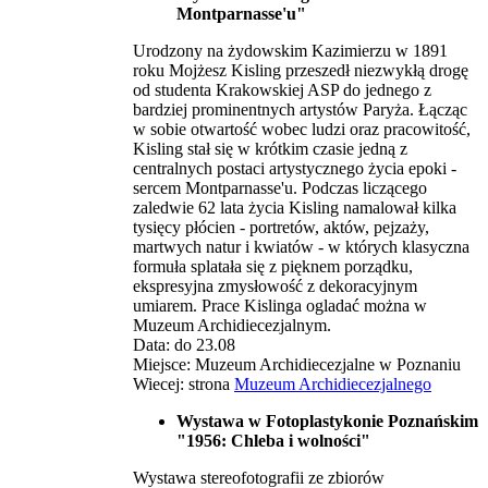
Montparnasse'u"
Urodzony na żydowskim Kazimierzu w 1891
roku Mojżesz Kisling przeszedł niezwykłą drogę
od studenta Krakowskiej ASP do jednego z
bardziej prominentnych artystów Paryża. Łącząc
w sobie otwartość wobec ludzi oraz pracowitość,
Kisling stał się w krótkim czasie jedną z
centralnych postaci artystycznego życia epoki -
sercem Montparnasse'u. Podczas liczącego
zaledwie 62 lata życia Kisling namalował kilka
tysięcy płócien - portretów, aktów, pejzaży,
martwych natur i kwiatów - w których klasyczna
formuła splatała się z pięknem porządku,
ekspresyjna zmysłowość z dekoracyjnym
umiarem. Prace Kislinga ogladać można w
Muzeum Archidiecezjalnym.
Data: do 23.08
Miejsce: Muzeum Archidiecezjalne w Poznaniu
Wiecej: strona
Muzeum Archidiecezjalnego
Wystawa w Fotoplastykonie Poznańskim
"1956: Chleba i wolności"
Wystawa stereofotografii ze zbiorów