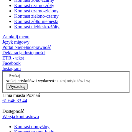
Kontrast żółto-czarny
Kontrast czarno-żółty
Kontrast czarno-zielony
Kontrast zielono-czarny
Kontrast żółto-niebieski
Kontrast niebiesko-żółty
Zamknij menu
Język migowy
Portal Niepełnosprawność
Deklaracja dostępności
ETR - tekst
Facebook
Instagram
Szukaj
szukaj artykułów i wydarzeń
Wyszukaj
Linia miasta Poznań
61 646 33 44
Dostępność
Wersja kontrastowa
Kontrast domyślny
Kontrast czarno-biały