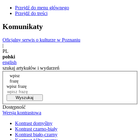
Przejdź do menu głównego
Przejdź do treści
Komunikaty
Oficjalny serwis o kulturze w Poznaniu
|
PL
polski
english
szukaj artykułów i wydarzeń
wpisz
frazę
wpisz frazę
Wyszukaj
Dostępność
Wersja kontrastowa
Kontrast domyślny
Kontrast czarno-biały
Kontrast biało-czarny