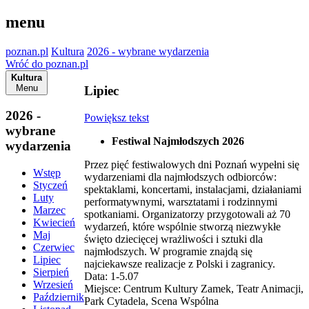
menu
poznan.pl
Kultura
2026 - wybrane wydarzenia
Wróć do poznan.pl
Kultura
Menu
Lipiec
2026 -
Powiększ tekst
wybrane
Festiwal Najmłodszych 2026
wydarzenia
Przez pięć festiwalowych dni Poznań wypełni się
Wstęp
wydarzeniami dla najmłodszych odbiorców:
Styczeń
spektaklami, koncertami, instalacjami, działaniami
Luty
performatywnymi, warsztatami i rodzinnymi
Marzec
spotkaniami. Organizatorzy przygotowali aż 70
Kwiecień
wydarzeń, które wspólnie stworzą niezwykłe
Maj
święto dziecięcej wrażliwości i sztuki dla
Czerwiec
najmłodszych. W programie znajdą się
Lipiec
najciekawsze realizacje z Polski i zagranicy.
Sierpień
Data: 1-5.07
Wrzesień
Miejsce: Centrum Kultury Zamek, Teatr Animacji,
Październik
Park Cytadela, Scena Wspólna