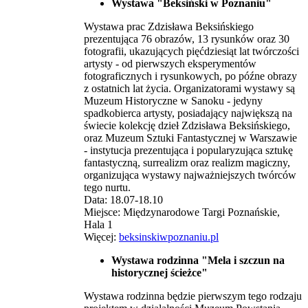
Wystawa "Beksiński w Poznaniu"
Wystawa prac Zdzisława Beksińskiego
prezentująca 76 obrazów, 13 rysunków oraz 30
fotografii, ukazujących pięćdziesiąt lat twórczości
artysty - od pierwszych eksperymentów
fotograficznych i rysunkowych, po późne obrazy
z ostatnich lat życia. Organizatorami wystawy są
Muzeum Historyczne w Sanoku - jedyny
spadkobierca artysty, posiadający największą na
świecie kolekcję dzieł Zdzisława Beksińskiego,
oraz Muzeum Sztuki Fantastycznej w Warszawie
- instytucja prezentująca i popularyzująca sztukę
fantastyczną, surrealizm oraz realizm magiczny,
organizująca wystawy najważniejszych twórców
tego nurtu.
Data: 18.07-18.10
Miejsce: Międzynarodowe Targi Poznańskie,
Hala 1
Więcej:
beksinskiwpoznaniu.pl
Wystawa rodzinna "Mela i szczun na
historycznej ścieżce"
Wystawa rodzinna będzie pierwszym tego rodzaju