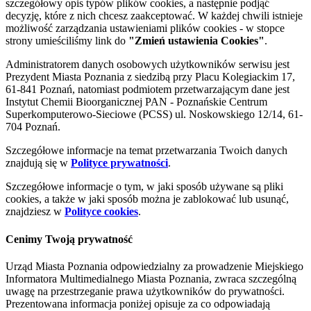
szczegółowy opis typów plików cookies, a następnie podjąć
decyzję, które z nich chcesz zaakceptować. W każdej chwili istnieje
możliwość zarządzania ustawieniami plików cookies - w stopce
strony umieściliśmy link do
"Zmień ustawienia Cookies"
.
Administratorem danych osobowych użytkowników serwisu jest
Prezydent Miasta Poznania z siedzibą przy Placu Kolegiackim 17,
61-841 Poznań, natomiast podmiotem przetwarzającym dane jest
Instytut Chemii Bioorganicznej PAN - Poznańskie Centrum
Superkomputerowo-Sieciowe (PCSS) ul. Noskowskiego 12/14, 61-
704 Poznań.
Szczegółowe informacje na temat przetwarzania Twoich danych
znajdują się w
Polityce prywatności
.
Szczegółowe informacje o tym, w jaki sposób używane są pliki
cookies, a także w jaki sposób można je zablokować lub usunąć,
znajdziesz w
Polityce cookies
.
Cenimy Twoją prywatność
Urząd Miasta Poznania odpowiedzialny za prowadzenie Miejskiego
Informatora Multimedialnego Miasta Poznania, zwraca szczególną
uwagę na przestrzeganie prawa użytkowników do prywatności.
Prezentowana informacja poniżej opisuje za co odpowiadają