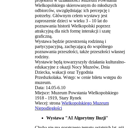
projektem w działalności Muzeum Powstania
Wielkopolskiego skierowanym do młodszych
odbiorców, uwzględniając ich percepcję i
potrzeby. Głównym celem wystawy jest
zaproszenie dzieci w wieku 3 - 10 lat do
poznawania historii Wielkopolski poprzez
atrakcyjną dla nich formę interakcji i szatę
graficzną.
Wystawa będzie przestrzenią rodzinną i
partycypacyjną, zachęcającą do wspólnego
poznawania przeszłości, także przeszłości własnej
rodziny.
Wystawie będą towarzyszyły działania kulturalno-
edukacyjne z okazji Nocy Muzeów, Dnia
Dziecka, wakacji oraz Tygodnia
Przedszkolaka. Wstęp: w cenie biletu wstępu do
muzeum.
Data: 14.05-6.10
Miejsce: Muzeum Powstania Wielkopolskiego
1918 - 1919, Stary Rynek
Wiecej: strona
Wielkopolskiego Muzeum
Niepodległości
Wystawa "AI Algorytmy Iluzji"
Chyba nie ma gorątszego tematu ostatnich lat, niż