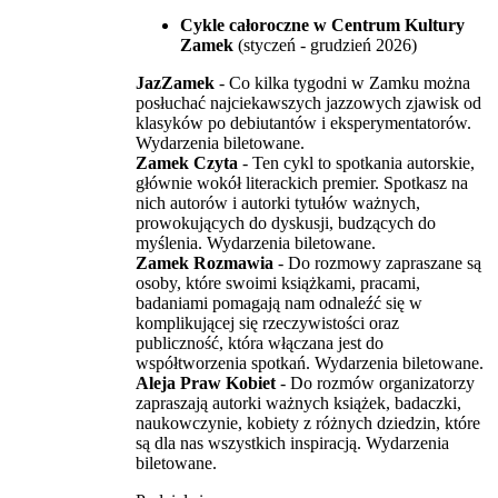
Cykle całoroczne w Centrum Kultury
Zamek
(styczeń - grudzień 2026)
JazZamek
- Co kilka tygodni w Zamku można
posłuchać najciekawszych jazzowych zjawisk od
klasyków po debiutantów i eksperymentatorów.
Wydarzenia biletowane.
Zamek Czyta
- Ten cykl to spotkania autorskie,
głównie wokół literackich premier. Spotkasz na
nich autorów i autorki tytułów ważnych,
prowokujących do dyskusji, budzących do
myślenia. Wydarzenia biletowane.
Zamek Rozmawia
- Do rozmowy zapraszane są
osoby, które swoimi książkami, pracami,
badaniami pomagają nam odnaleźć się w
komplikującej się rzeczywistości oraz
publiczność, która włączana jest do
współtworzenia spotkań. Wydarzenia biletowane.
Aleja Praw Kobiet
- Do rozmów organizatorzy
zapraszają autorki ważnych książek, badaczki,
naukowczynie, kobiety z różnych dziedzin, które
są dla nas wszystkich inspiracją. Wydarzenia
biletowane.