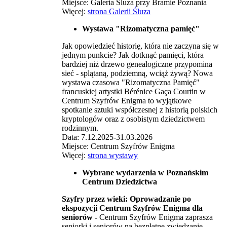
Miejsce: Galeria Śluza przy Bramie Poznania
Więcej:
strona Galerii Śluza
Wystawa "Rizomatyczna pamięć"
Jak opowiedzieć historię, która nie zaczyna się w
jednym punkcie? Jak dotknąć pamięci, która
bardziej niż drzewo genealogiczne przypomina
sieć - splątaną, podziemną, wciąż żywą? Nowa
wystawa czasowa "Rizomatyczna Pamięć"
francuskiej artystki Bérénice Gaça Courtin w
Centrum Szyfrów Enigma to wyjątkowe
spotkanie sztuki współczesnej z historią polskich
kryptologów oraz z osobistym dziedzictwem
rodzinnym.
Data: 7.12.2025-31.03.2026
Miejsce: Centrum Szyfrów Enigma
Więcej:
strona wystawy
Wybrane wydarzenia
w Poznańskim
Centrum Dziedzictwa
Szyfry przez wieki: Oprowadzanie po
ekspozycji Centrum Szyfrów Enigma dla
seniorów -
Centrum Szyfrów Enigma zaprasza
seniorki i seniorów na bezpłatne zwiedzanie