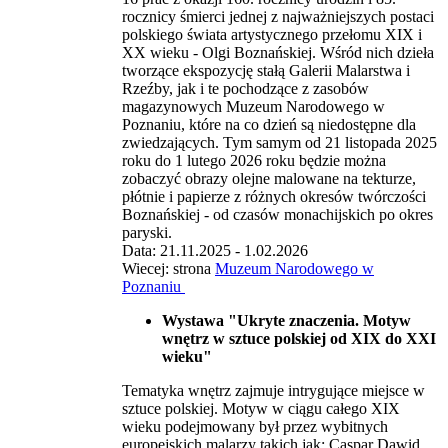
rocznicy śmierci jednej z najważniejszych postaci
polskiego świata artystycznego przełomu XIX i
XX wieku - Olgi Boznańskiej. Wśród nich dzieła
tworzące ekspozycję stałą Galerii Malarstwa i
Rzeźby, jak i te pochodzące z zasobów
magazynowych Muzeum Narodowego w
Poznaniu, które na co dzień są niedostępne dla
zwiedzających. Tym samym od 21 listopada 2025
roku do 1 lutego 2026 roku będzie można
zobaczyć obrazy olejne malowane na tekturze,
płótnie i papierze z różnych okresów twórczości
Boznańskiej - od czasów monachijskich po okres
paryski.
Data: 21.11.2025 - 1.02.2026
Wiecej: strona
Muzeum Narodowego w
Poznaniu
Wystawa "Ukryte znaczenia. Motyw
wnętrz w sztuce polskiej od XIX do XXI
wieku"
Tematyka wnętrz zajmuje intrygujące miejsce w
sztuce polskiej. Motyw w ciągu całego XIX
wieku podejmowany był przez wybitnych
europejskich malarzy takich jak: Caspar Dawid