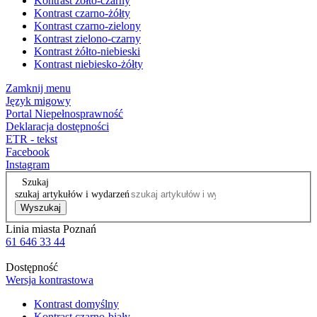
Kontrast żółto-czarny
Kontrast czarno-żółty
Kontrast czarno-zielony
Kontrast zielono-czarny
Kontrast żółto-niebieski
Kontrast niebiesko-żółty
Zamknij menu
Język migowy
Portal Niepełnosprawność
Deklaracja dostępności
ETR - tekst
Facebook
Instagram
Szukaj
szukaj artykułów i wydarzeń
Wyszukaj
Linia miasta Poznań
61 646 33 44
Dostępność
Wersja kontrastowa
Kontrast domyślny
Kontrast czarno-biały