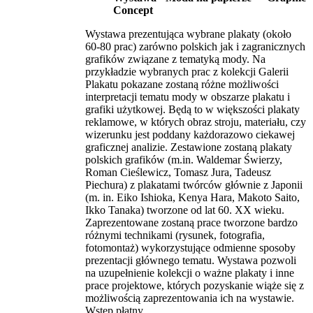
Concept
Wystawa prezentująca wybrane plakaty (około
60-80 prac) zarówno polskich jak i zagranicznych
grafików związane z tematyką mody. Na
przykładzie wybranych prac z kolekcji Galerii
Plakatu pokazane zostaną różne możliwości
interpretacji tematu mody w obszarze plakatu i
grafiki użytkowej. Będą to w większości plakaty
reklamowe, w których obraz stroju, materiału, czy
wizerunku jest poddany każdorazowo ciekawej
graficznej analizie. Zestawione zostaną plakaty
polskich grafików (m.in. Waldemar Świerzy,
Roman Cieślewicz, Tomasz Jura, Tadeusz
Piechura) z plakatami twórców głównie z Japonii
(m. in. Eiko Ishioka, Kenya Hara, Makoto Saito,
Ikko Tanaka) tworzone od lat 60. XX wieku.
Zaprezentowane zostaną prace tworzone bardzo
różnymi technikami (rysunek, fotografia,
fotomontaż) wykorzystujące odmienne sposoby
prezentacji głównego tematu. Wystawa pozwoli
na uzupełnienie kolekcji o ważne plakaty i inne
prace projektowe, których pozyskanie wiąże się z
możliwością zaprezentowania ich na wystawie.
Wstęp płatny.