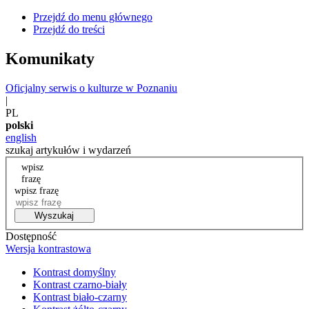
Przejdź do menu głównego
Przejdź do treści
Komunikaty
Oficjalny serwis o kulturze w Poznaniu
|
PL
polski
english
szukaj artykułów i wydarzeń
wpisz
frazę
wpisz frazę
Wyszukaj
Dostępność
Wersja kontrastowa
Kontrast domyślny
Kontrast czarno-biały
Kontrast biało-czarny