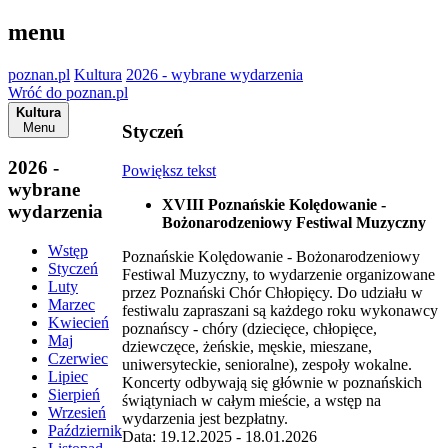
menu
poznan.pl
Kultura
2026 - wybrane wydarzenia
Wróć do poznan.pl
Kultura
Menu
Styczeń
2026 -
Powiększ tekst
wybrane
XVIII Poznańskie Kolędowanie -
wydarzenia
Bożonarodzeniowy Festiwal Muzyczny
Wstęp
Poznańskie Kolędowanie - Bożonarodzeniowy
Styczeń
Festiwal Muzyczny, to wydarzenie organizowane
Luty
przez Poznański Chór Chłopięcy. Do udziału w
Marzec
festiwalu zapraszani są każdego roku wykonawcy
Kwiecień
poznańscy - chóry (dziecięce, chłopięce,
Maj
dziewczęce, żeńskie, męskie, mieszane,
Czerwiec
uniwersyteckie, senioralne), zespoły wokalne.
Lipiec
Koncerty odbywają się głównie w poznańskich
Sierpień
świątyniach w całym mieście, a wstęp na
Wrzesień
wydarzenia jest bezpłatny.
Październik
Data: 19.12.2025 - 18.01.2026