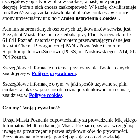
szczegółowy opis typów plików cookies, a następnie podjąć
decyzję, które z nich chcesz zaakceptować. W każdej chwili istnieje
możliwość zarządzania ustawieniami plików cookies - w stopce
strony umieściliśmy link do
"Zmień ustawienia Cookies"
.
Administratorem danych osobowych użytkowników serwisu jest
Prezydent Miasta Poznania z siedzibą przy Placu Kolegiackim 17,
61-841 Poznań, natomiast podmiotem przetwarzającym dane jest
Instytut Chemii Bioorganicznej PAN - Poznańskie Centrum
Superkomputerowo-Sieciowe (PCSS) ul. Noskowskiego 12/14, 61-
704 Poznań.
Szczegółowe informacje na temat przetwarzania Twoich danych
znajdują się w
Polityce prywatności
.
Szczegółowe informacje o tym, w jaki sposób używane są pliki
cookies, a także w jaki sposób można je zablokować lub usunąć,
znajdziesz w
Polityce cookies
.
Cenimy Twoją prywatność
Urząd Miasta Poznania odpowiedzialny za prowadzenie Miejskiego
Informatora Multimedialnego Miasta Poznania, zwraca szczególną
uwagę na przestrzeganie prawa użytkowników do prywatności.
Prezentowana informacja poniżej opisuje za co odpowiadają