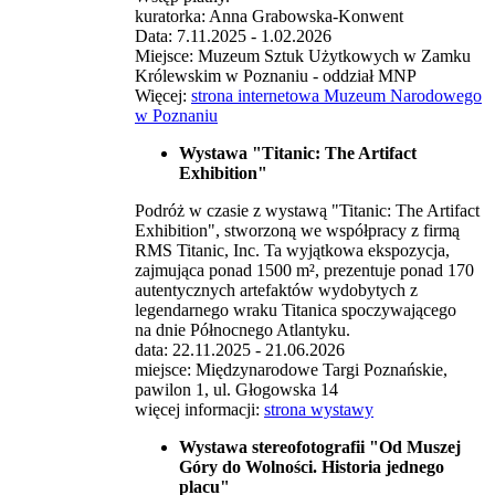
kuratorka: Anna Grabowska-Konwent
Data: 7.11.2025 - 1.02.2026
Miejsce: Muzeum Sztuk Użytkowych w Zamku
Królewskim w Poznaniu - oddział MNP
Więcej:
strona internetowa Muzeum Narodowego
w Poznaniu
Wystawa "Titanic: The Artifact
Exhibition"
Podróż w czasie z wystawą "Titanic: The Artifact
Exhibition", stworzoną we współpracy z firmą
RMS Titanic, Inc. Ta wyjątkowa ekspozycja,
zajmująca ponad 1500 m², prezentuje ponad 170
autentycznych artefaktów wydobytych z
legendarnego wraku Titanica spoczywającego
na dnie Północnego Atlantyku.
data: 22.11.2025 - 21.06.2026
miejsce: Międzynarodowe Targi Poznańskie,
pawilon 1, ul. Głogowska 14
więcej informacji:
strona wystawy
Wystawa stereofotografii "Od Muszej
Góry do Wolności. Historia jednego
placu"