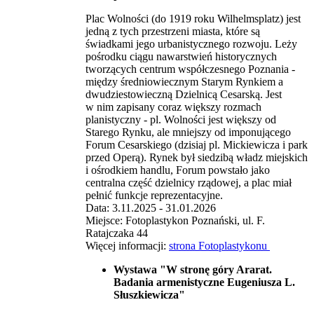
Plac Wolności (do 1919 roku Wilhelmsplatz) jest
jedną z tych przestrzeni miasta, które są
świadkami jego urbanistycznego rozwoju. Leży
pośrodku ciągu nawarstwień historycznych
tworzących centrum współczesnego Poznania -
między średniowiecznym Starym Rynkiem a
dwudziestowieczną Dzielnicą Cesarską. Jest
w nim zapisany coraz większy rozmach
planistyczny - pl. Wolności jest większy od
Starego Rynku, ale mniejszy od imponującego
Forum Cesarskiego (dzisiaj pl. Mickiewicza i park
przed Operą). Rynek był siedzibą władz miejskich
i ośrodkiem handlu, Forum powstało jako
centralna część dzielnicy rządowej, a plac miał
pełnić funkcje reprezentacyjne.
Data: 3.11.2025 - 31.01.2026
Miejsce: Fotoplastykon Poznański, ul. F.
Ratajczaka 44
Więcej informacji:
strona Fotoplastykonu
Wystawa "W stronę góry Ararat.
Badania armenistyczne Eugeniusza L.
Słuszkiewicza"