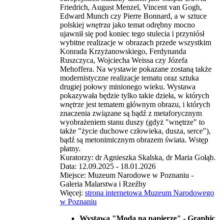
Friedrich, August Menzel, Vincent van Gogh,
Edward Munch czy Pierre Bonnard, a w sztuce
polskiej
wnętrza
jako temat odrębny mocno
ujawnił się pod koniec tego stulecia i przyniósł
wybitne realizacje w obrazach przede wszystkim
Konrada Krzyżanowskiego, Ferdynanda
Ruszczyca, Wojciecha Weissa czy Józefa
Mehoffera. Na wystawie pokazane zostaną także
modernistyczne realizacje tematu oraz sztuka
drugiej połowy minionego wieku. Wystawa
pokazywała będzie tylko takie dzieła, w których
wnętrze
jest tematem głównym obrazu, i których
znaczenia związane są bądź z metaforycznym
wyobrażeniem stanu duszy (gdyż "wnętrze" to
także "życie duchowe człowieka, dusza, serce"),
bądź są metonimicznym obrazem świata. Wstęp
płatny.
Kuratorzy: dr Agnieszka Skalska, dr Maria Gołąb.
Data: 12.09.2025 - 18.01.2026
Miejsce: Muzeum Narodowe w Poznaniu -
Galeria Malarstwa i Rzeźby
Więcej:
strona internetowa Muzeum Narodowego
w Poznaniu
Wystawa "Moda na papierze" - Graphic