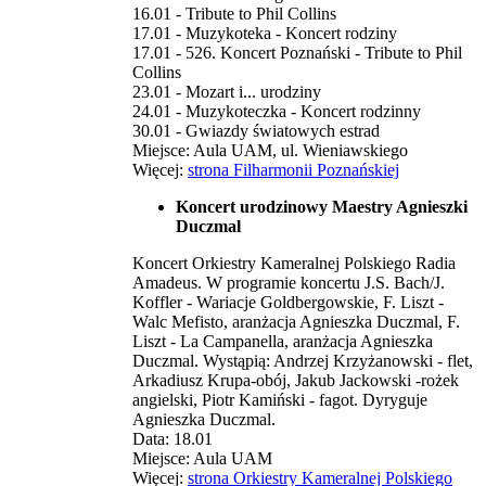
16.01 - Tribute to Phil Collins
17.01 - Muzykoteka - Koncert rodziny
17.01 - 526. Koncert Poznański - Tribute to Phil
Collins
23.01 - Mozart i... urodziny
24.01 - Muzykoteczka - Koncert rodzinny
30.01 - Gwiazdy światowych estrad
Miejsce: Aula UAM, ul. Wieniawskiego
Więcej:
strona Filharmonii Poznańskiej
Koncert urodzinowy Maestry Agnieszki
Duczmal
Koncert Orkiestry Kameralnej Polskiego Radia
Amadeus. W programie koncertu J.S. Bach/J.
Koffler - Wariacje Goldbergowskie, F. Liszt -
Walc Mefisto, aranżacja Agnieszka Duczmal, F.
Liszt - La Campanella, aranżacja Agnieszka
Duczmal. Wystąpią: Andrzej Krzyżanowski - flet,
Arkadiusz Krupa-obój, Jakub Jackowski -rożek
angielski, Piotr Kamiński - fagot. Dyryguje
Agnieszka Duczmal.
Data: 18.01
Miejsce: Aula UAM
Więcej:
strona Orkiestry Kameralnej Polskiego