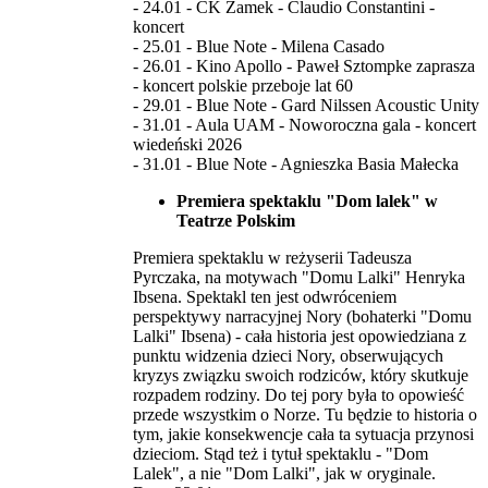
- 24.01 - CK Zamek - Claudio Constantini -
koncert
- 25.01 - Blue Note - Milena Casado
- 26.01 - Kino Apollo - Paweł Sztompke zaprasza
- koncert polskie przeboje lat 60
- 29.01 - Blue Note - Gard Nilssen Acoustic Unity
- 31.01 - Aula UAM - Noworoczna gala - koncert
wiedeński 2026
- 31.01 - Blue Note - Agnieszka Basia Małecka
Premiera spektaklu "Dom lalek" w
Teatrze Polskim
Premiera spektaklu w reżyserii Tadeusza
Pyrczaka, na motywach "Domu Lalki" Henryka
Ibsena. Spektakl ten jest odwróceniem
perspektywy narracyjnej Nory (bohaterki "Domu
Lalki" Ibsena) - cała historia jest opowiedziana z
punktu widzenia dzieci Nory, obserwujących
kryzys związku swoich rodziców, który skutkuje
rozpadem rodziny. Do tej pory była to opowieść
przede wszystkim o Norze. Tu będzie to historia o
tym, jakie konsekwencje cała ta sytuacja przynosi
dzieciom. Stąd też i tytuł spektaklu - "Dom
Lalek", a nie "Dom Lalki", jak w oryginale.