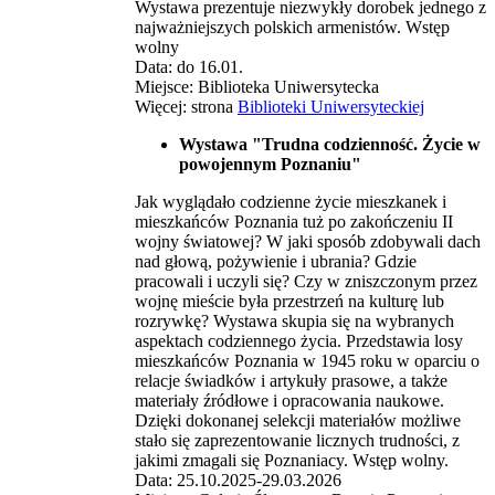
Wystawa prezentuje niezwykły dorobek jednego z
najważniejszych polskich armenistów. Wstęp
wolny
Data: do 16.01.
Miejsce: Biblioteka Uniwersytecka
Więcej: strona
Biblioteki Uniwersyteckiej
Wystawa "Trudna codzienność. Życie w
powojennym Poznaniu"
Jak wyglądało codzienne życie mieszkanek i
mieszkańców Poznania tuż po zakończeniu II
wojny światowej? W jaki sposób zdobywali dach
nad głową, pożywienie i ubrania? Gdzie
pracowali i uczyli się? Czy w zniszczonym przez
wojnę mieście była przestrzeń na kulturę lub
rozrywkę? Wystawa skupia się na wybranych
aspektach codziennego życia. Przedstawia losy
mieszkańców Poznania w 1945 roku w oparciu o
relacje świadków i artykuły prasowe, a także
materiały źródłowe i opracowania naukowe.
Dzięki dokonanej selekcji materiałów możliwe
stało się zaprezentowanie licznych trudności, z
jakimi zmagali się Poznaniacy. Wstęp wolny.
Data: 25.10.2025-29.03.2026