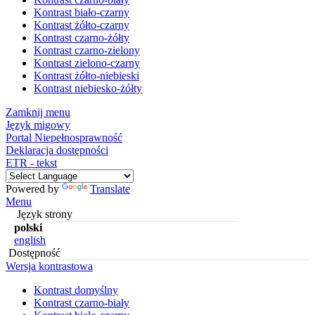
Kontrast biało-czarny
Kontrast żółto-czarny
Kontrast czarno-żółty
Kontrast czarno-zielony
Kontrast zielono-czarny
Kontrast żółto-niebieski
Kontrast niebiesko-żółty
Zamknij menu
Język migowy
Portal Niepełnosprawność
Deklaracja dostępności
ETR - tekst
Powered by
Translate
Menu
Język strony
polski
english
Dostępność
Wersja kontrastowa
Kontrast domyślny
Kontrast czarno-biały