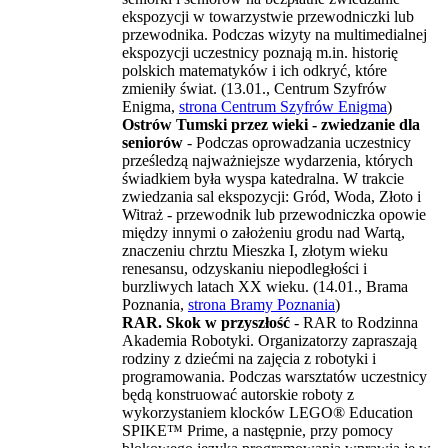
ekspozycji w towarzystwie przewodniczki lub
przewodnika. Podczas wizyty na multimedialnej
ekspozycji uczestnicy poznają m.in. historię
polskich matematyków i ich odkryć, które
zmieniły świat. (13.01., Centrum Szyfrów
Enigma,
strona Centrum Szyfrów Enigma
)
Ostrów Tumski przez wieki - zwiedzanie dla
seniorów
- Podczas oprowadzania uczestnicy
prześledzą najważniejsze wydarzenia, których
świadkiem była wyspa katedralna. W trakcie
zwiedzania sal ekspozycji: Gród, Woda, Złoto i
Witraż - przewodnik lub przewodniczka opowie
między innymi o założeniu grodu nad Wartą,
znaczeniu chrztu Mieszka I, złotym wieku
renesansu, odzyskaniu niepodległości i
burzliwych latach XX wieku. (14.01., Brama
Poznania,
strona Bramy Poznania
)
RAR. Skok w przyszłość
- RAR to Rodzinna
Akademia Robotyki. Organizatorzy zapraszają
rodziny z dziećmi na zajęcia z robotyki i
programowania. Podczas warsztatów uczestnicy
będą konstruować autorskie roboty z
wykorzystaniem klocków LEGO® Education
SPIKE™ Prime, a następnie, przy pomocy