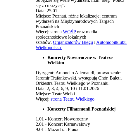
odbędzie się wiele wydarzeń, m.in. bieg "Policz
się z cukrzycą".
Data: 25.01
Miejsce: Poznań, różne lokalizacje; centrum
wydarzeń na Międzynarodowych Targach
Poznańskich
Więcej: strona
WOŚP
oraz media
społecznościowe lokalnych
sztabów,
Organizatorów Biegu
i
Automobilklubu
Wielkopolska
Koncerty Noworoczne w Teatrze
Wielkim
Dyrygent: Antonello Allemandi, prowadzenie:
Jaromir Trafankowski, występują Chór, Balet i
Orkiestra Teatru Wielkiego w Poznaniu.
Data: 2, 3, 4, 6, 9, 10 i 11.01.2026
Miejsce: Teatr Wielki
Więcej:
strona Teatru Wielkiego
Koncerty Filharmonii Poznańskiej
1.01 - Koncert Noworoczny
2.01 - Koncert Karnawałowy
9.01 - Mozart i... Praga