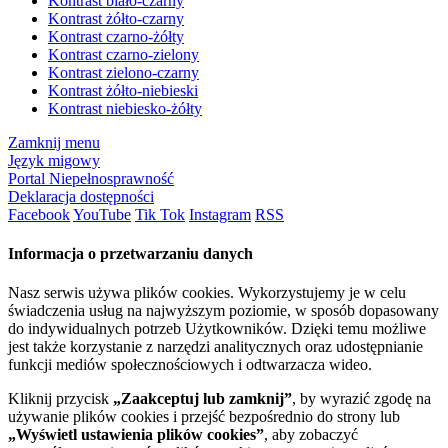
Kontrast biało-czarny
Kontrast żółto-czarny
Kontrast czarno-żółty
Kontrast czarno-zielony
Kontrast zielono-czarny
Kontrast żółto-niebieski
Kontrast niebiesko-żółty
Zamknij menu
Język migowy
Portal Niepełnosprawność
Deklaracja dostępności
Facebook
YouTube
Tik Tok
Instagram
RSS
Informacja o przetwarzaniu danych
Nasz serwis używa plików cookies. Wykorzystujemy je w celu
świadczenia usług na najwyższym poziomie, w sposób dopasowany
do indywidualnych potrzeb Użytkowników. Dzięki temu możliwe
jest także korzystanie z narzędzi analitycznych oraz udostępnianie
funkcji mediów społecznościowych i odtwarzacza wideo.
Kliknij przycisk
„Zaakceptuj lub zamknij”
, by wyrazić zgodę na
używanie plików cookies i przejść bezpośrednio do strony lub
„Wyświetl ustawienia plików cookies”
, aby zobaczyć