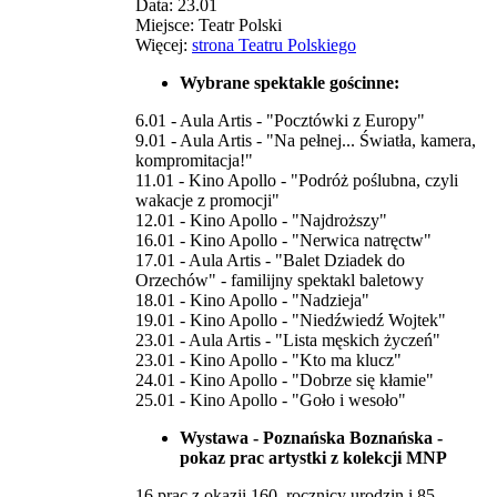
Data: 23.01
Miejsce: Teatr Polski
Więcej:
strona Teatru Polskiego
Wybrane spektakle gościnne:
6.01 - Aula Artis - "Pocztówki z Europy"
9.01 - Aula Artis - "Na pełnej... Światła, kamera,
kompromitacja!"
11.01 - Kino Apollo - "Podróż poślubna, czyli
wakacje z promocji"
12.01 - Kino Apollo - "Najdroższy"
16.01 - Kino Apollo - "Nerwica natręctw"
17.01 - Aula Artis - "Balet Dziadek do
Orzechów" - familijny spektakl baletowy
18.01 - Kino Apollo - "Nadzieja"
19.01 - Kino Apollo - "Niedźwiedź Wojtek"
23.01 - Aula Artis - "Lista męskich życzeń"
23.01 - Kino Apollo - "Kto ma klucz"
24.01 - Kino Apollo - "Dobrze się kłamie"
25.01 - Kino Apollo - "Goło i wesoło"
Wystawa - Poznańska Boznańska -
pokaz prac artystki z kolekcji MNP
16 prac z okazji 160. rocznicy urodzin i 85.