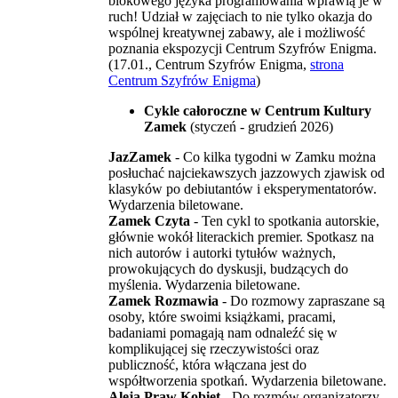
blokowego języka programowania wprawią je w
ruch! Udział w zajęciach to nie tylko okazja do
wspólnej kreatywnej zabawy, ale i możliwość
poznania ekspozycji Centrum Szyfrów Enigma.
(17.01., Centrum Szyfrów Enigma,
strona
Centrum Szyfrów Enigma
)
Cykle całoroczne w Centrum Kultury
Zamek
(styczeń - grudzień 2026)
JazZamek
- Co kilka tygodni w Zamku można
posłuchać najciekawszych jazzowych zjawisk od
klasyków po debiutantów i eksperymentatorów.
Wydarzenia biletowane.
Zamek Czyta
- Ten cykl to spotkania autorskie,
głównie wokół literackich premier. Spotkasz na
nich autorów i autorki tytułów ważnych,
prowokujących do dyskusji, budzących do
myślenia. Wydarzenia biletowane.
Zamek Rozmawia
- Do rozmowy zapraszane są
osoby, które swoimi książkami, pracami,
badaniami pomagają nam odnaleźć się w
komplikującej się rzeczywistości oraz
publiczność, która włączana jest do
współtworzenia spotkań. Wydarzenia biletowane.
Aleja Praw Kobiet
- Do rozmów organizatorzy