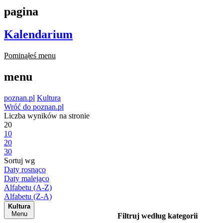
pagina
Kalendarium
Pominąłeś menu
menu
poznan.pl
Kultura
Wróć do poznan.pl
Liczba wyników na stronie
20
10
20
30
Sortuj wg
Daty rosnąco
Daty malejąco
Alfabetu (A-Z)
Alfabetu (Z-A)
Kultura
Menu
Filtruj według kategorii