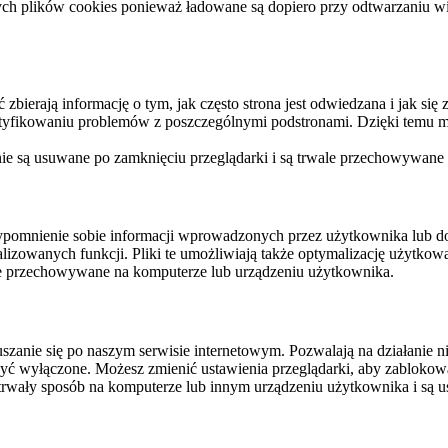
ych plików cookies ponieważ ładowane są dopiero przy odtwarzaniu wid
ierają informację o tym, jak często strona jest odwiedzana i jak się z 
ntyfikowaniu problemów z poszczególnymi podstronami. Dzięki temu mo
 nie są usuwane po zamknięciu przeglądarki i są trwale przechowywane
rzypomnienie sobie informacji wprowadzonych przez użytkownika lub 
nalizowanych funkcji. Pliki te umożliwiają także optymalizację użytko
ale przechowywane na komputerze lub urządzeniu użytkownika.
szanie się po naszym serwisie internetowym. Pozwalają na działanie ni
yć wyłączone. Możesz zmienić ustawienia przeglądarki, aby zablokować
trwały sposób na komputerze lub innym urządzeniu użytkownika i są u