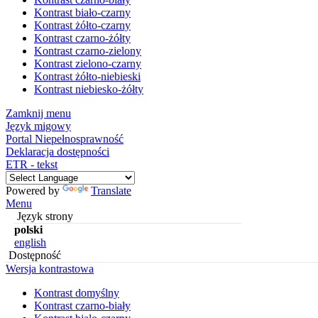
Kontrast biało-czarny
Kontrast żółto-czarny
Kontrast czarno-żółty
Kontrast czarno-zielony
Kontrast zielono-czarny
Kontrast żółto-niebieski
Kontrast niebiesko-żółty
Zamknij menu
Język migowy
Portal Niepełnosprawność
Deklaracja dostępności
ETR - tekst
Powered by
Translate
Menu
Język strony
polski
english
Dostępność
Wersja kontrastowa
Kontrast domyślny
Kontrast czarno-biały