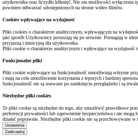
użytkownika oraz liczydło kliknięć. Nie ma możliwości wyłączenia t
powinien odtwarzać udostępnionych na stronie wideo filmów.
Cookies wpływające na wydajność
Pliki cookies o charakterze analitycznym, wpływającym na wydajność zb
jaki sposób Użytkownicy poruszają się po serwisie. Pomagają w ide
przyjazną i intuicyjną dla użytkownika.
Pliki cookie o charakterze analitycznym i wpływające na wydajność
Funkcjonalne pliki
Pliki cookie wpływające na funkcjonalność umożliwiają witrynie p
i mają na celu umożliwienie korzystania z lepszych i bardziej sperso
funkcjonalność nie są usuwane po zamknięciu przeglądarki i są trw
Niezbędne pliki cookies
Te pliki cookie są niezbędne do tego, aby umożliwić prawidłowe poru
preferencji prywatności lub zapewnienie bezpieczeństwa i nie mogą b
działać poprawnie. Niezbędne pliki cookie nie są przechowywane w 
Ustawienia
Zaakceptuj