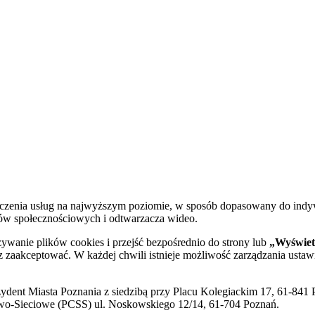
dczenia usług na najwyższym poziomie, w sposób dopasowany do indy
diów społecznościowych i odtwarzacza wideo.
żywanie plików cookies i przejść bezpośrednio do strony lub
„Wyświetl
sz zaakceptować. W każdej chwili istnieje możliwość zarządzania ustaw
ent Miasta Poznania z siedzibą przy Placu Kolegiackim 17, 61-841 P
o-Sieciowe (PCSS) ul. Noskowskiego 12/14, 61-704 Poznań.