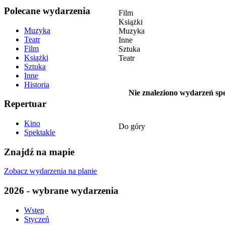
Polecane wydarzenia
Film
Książki
Muzyka
Muzyka
Teatr
Inne
Film
Sztuka
Książki
Teatr
Sztuka
Inne
Historia
Nie znaleziono wydarzeń spe
Repertuar
Kino
Do góry
Spektakle
Znajdź na mapie
Zobacz wydarzenia na planie
2026 - wybrane wydarzenia
Wstęp
Styczeń