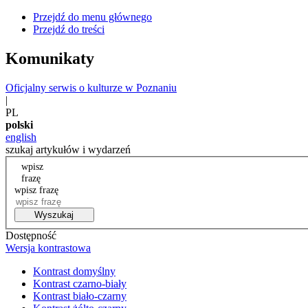
Przejdź do menu głównego
Przejdź do treści
Komunikaty
Oficjalny serwis o kulturze w Poznaniu
|
PL
polski
english
szukaj artykułów i wydarzeń
wpisz
frazę
wpisz frazę
Wyszukaj
Dostępność
Wersja kontrastowa
Kontrast domyślny
Kontrast czarno-biały
Kontrast biało-czarny