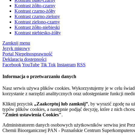
Kontrast biało-czarny
Kontrast żółto-czarny
Kontrast czarno-żółty
Kontrast czarno-zielony
Kontrast zielono-czarny
Kontrast żółto-niebieski
Kontrast niebiesko-żółty
Zamknij menu
Język migowy
Portal Niepełnosprawność
Deklaracja dostępności
Facebook
YouTube
Tik Tok
Instagram
RSS
Informacja o przetwarzaniu danych
Nasz serwis używa plików cookies. Wykorzystujemy je w celu świa
korzystanie z narzędzi analitycznych oraz udostępnianie funkcji me
Kliknij przycisk
„Zaakceptuj lub zamknij”
, by wyrazić zgodę na u
typów plików cookies, a następnie podjąć decyzję, które z nich chce
"Zmień ustawienia Cookies"
.
Administratorem danych osobowych użytkowników serwisu jest Prezyd
Chemii Bioorganicznej PAN - Poznańskie Centrum Superkomputerow