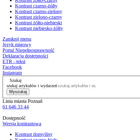
Kontrast żółto-czarny
Kontrast czarno-żółty
Kontrast czarno-zielony
Kontrast zielono-czarny
Kontrast żółto-niebieski
Kontrast niebiesko-żółty
Zamknij menu
Język migowy
Portal Niepełnosprawność
Deklaracja dostępności
ETR - tekst
Facebook
Instagram
Szukaj
szukaj artykułów i wydarzeń
Wyszukaj
Linia miasta Poznań
61 646 33 44
Dostępność
Wersja kontrastowa
Kontrast domyślny
Kontrast czarno-biały