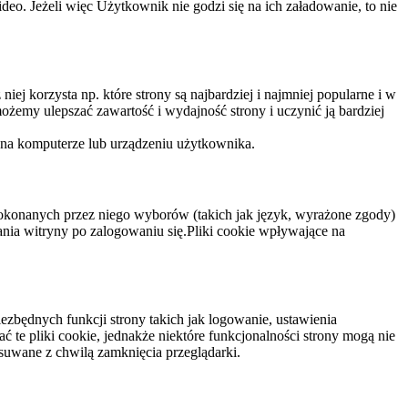
eo. Jeżeli więc Użytkownik nie godzi się na ich załadowanie, to nie
niej korzysta np. które strony są najbardziej i najmniej popularne i w
żemy ulepszać zawartość i wydajność strony i uczynić ją bardziej
 na komputerze lub urządzeniu użytkownika.
dokonanych przez niego wyborów (takich jak język, wyrażone zgody)
wania witryny po zalogowaniu się.Pliki cookie wpływające na
ezbędnych funkcji strony takich jak logowanie, ustawienia
 te pliki cookie, jednakże niektóre funkcjonalności strony mogą nie
suwane z chwilą zamknięcia przeglądarki.