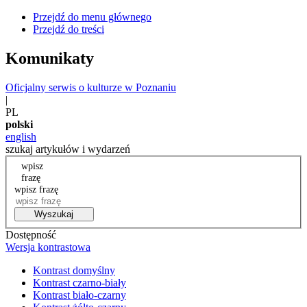
Przejdź do menu głównego
Przejdź do treści
Komunikaty
Oficjalny serwis o kulturze w Poznaniu
|
PL
polski
english
szukaj artykułów i wydarzeń
wpisz
frazę
wpisz frazę
Wyszukaj
Dostępność
Wersja kontrastowa
Kontrast domyślny
Kontrast czarno-biały
Kontrast biało-czarny