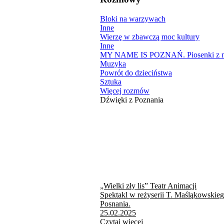
Bloki na warzywach
Inne
Wierzę w zbawczą moc kultury
Inne
MY NAME IS POZNAŃ. Piosenki z mi
Muzyka
Powrót do dzieciństwa
Sztuka
Więcej rozmów
Dźwięki z Poznania
„Wielki zły lis” Teatr Animacji
Spektakl w reżyserii T. Maśląkowskie
Posnania.
25.02.2025
Czytaj więcej