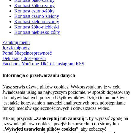
Kontrast biało-czarny
Kontrast żółto-czarny
Kontrast czarno-żółty
Kontrast czarno-zielony
Kontrast zielono-czarny
Kontrast żółto-niebieski
Kontrast niebiesko-żółty
Zamknij menu
Język migowy
Portal Niepełnosprawność
Deklaracja dostępności
Facebook
YouTube
Tik Tok
Instagram
RSS
Informacja o przetwarzaniu danych
Nasz serwis używa plików cookies. Wykorzystujemy je w celu
świadczenia usług na najwyższym poziomie, w sposób dopasowany
do indywidualnych potrzeb Użytkowników. Dzięki temu możliwe
jest także korzystanie z narzędzi analitycznych oraz udostępnianie
funkcji mediów społecznościowych i odtwarzacza wideo.
Kliknij przycisk
„Zaakceptuj lub zamknij”
, by wyrazić zgodę na
używanie plików cookies i przejść bezpośrednio do strony lub
„Wyświetl ustawienia plików cookies”
, aby zobaczyć