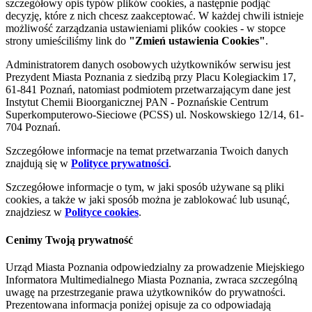
szczegółowy opis typów plików cookies, a następnie podjąć
decyzję, które z nich chcesz zaakceptować. W każdej chwili istnieje
możliwość zarządzania ustawieniami plików cookies - w stopce
strony umieściliśmy link do
"Zmień ustawienia Cookies"
.
Administratorem danych osobowych użytkowników serwisu jest
Prezydent Miasta Poznania z siedzibą przy Placu Kolegiackim 17,
61-841 Poznań, natomiast podmiotem przetwarzającym dane jest
Instytut Chemii Bioorganicznej PAN - Poznańskie Centrum
Superkomputerowo-Sieciowe (PCSS) ul. Noskowskiego 12/14, 61-
704 Poznań.
Szczegółowe informacje na temat przetwarzania Twoich danych
znajdują się w
Polityce prywatności
.
Szczegółowe informacje o tym, w jaki sposób używane są pliki
cookies, a także w jaki sposób można je zablokować lub usunąć,
znajdziesz w
Polityce cookies
.
Cenimy Twoją prywatność
Urząd Miasta Poznania odpowiedzialny za prowadzenie Miejskiego
Informatora Multimedialnego Miasta Poznania, zwraca szczególną
uwagę na przestrzeganie prawa użytkowników do prywatności.
Prezentowana informacja poniżej opisuje za co odpowiadają