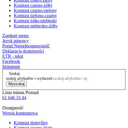
Kontrast żółto-czarny
Kontrast czarno-żółty
Kontrast czarno-zielony
Kontrast zielono-czarny
Kontrast żółto-niebieski
Kontrast niebiesko-żółty
Zamknij menu
Język migowy
Portal Niepełnosprawność
Deklaracja dostępności
ETR - tekst
Facebook
Instagram
Szukaj
szukaj artykułów i wydarzeń
Wyszukaj
Linia miasta Poznań
61 646 33 44
Dostępność
Wersja kontrastowa
Kontrast domyślny
Kontrast czarno-biały