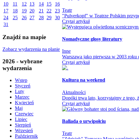
10
11
12
13
14
15
16
Teatr
17
18
19
20
21
22
23
"Pulverkopf" w Teatrze Polskim przypo
24
25
26
27
28
29
30
Czytaj artykuł
31
Znajdź na mapie
Nomadyczne głosy literatury
Zobacz wydarzenia na planie
Inne
Warszawa jako pierwsza w 2003 roku otw
2026 - wybrane
Czytaj artykuł
wydarzenia
Kultura na weekend
Wstęp
Styczeń
Luty
Aktualności
Marzec
Dopóki trwa lato, korzystajmy z tego
Kwiecień
Czytaj artykuł
Maj
Czerwiec
Lipiec
Ballada o urwipołciu
Sierpień
Wrzesień
Teatr
Październik
"Zdzisiek" Tomasza Mana wyróżnia się