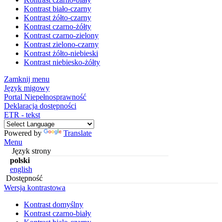
Kontrast biało-czarny
Kontrast żółto-czarny
Kontrast czarno-żółty
Kontrast czarno-zielony
Kontrast zielono-czarny
Kontrast żółto-niebieski
Kontrast niebiesko-żółty
Zamknij menu
Język migowy
Portal Niepełnosprawność
Deklaracja dostępności
ETR - tekst
Powered by
Translate
Menu
Język strony
polski
english
Dostępność
Wersja kontrastowa
Kontrast domyślny
Kontrast czarno-biały