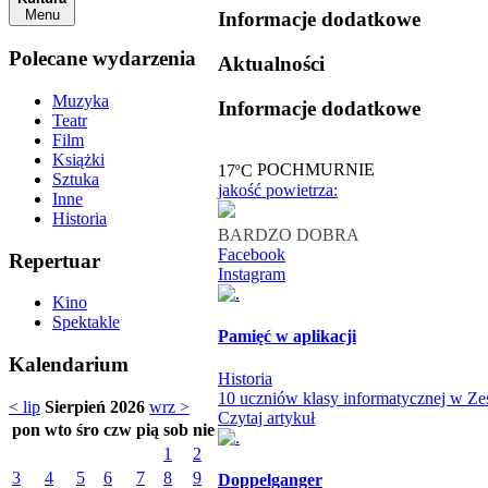
Menu
Informacje dodatkowe
Polecane wydarzenia
Aktualności
Muzyka
Informacje dodatkowe
Teatr
Film
Książki
o
17
C
POCHMURNIE
Sztuka
jakość powietrza:
Inne
Historia
BARDZO DOBRA
Facebook
Repertuar
Instagram
Kino
Spektakle
Pamięć w aplikacji
Kalendarium
Historia
10 uczniów klasy informatycznej w Zes
< lip
Sierpień 2026
wrz >
Czytaj artykuł
pon
wto
śro
czw
pią
sob
nie
1
2
3
4
5
6
7
8
9
Doppelganger