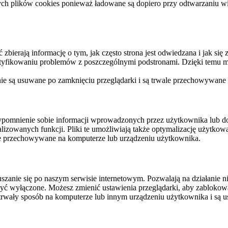
ych plików cookies ponieważ ładowane są dopiero przy odtwarzaniu wid
ierają informację o tym, jak często strona jest odwiedzana i jak się z 
ntyfikowaniu problemów z poszczególnymi podstronami. Dzięki temu mo
 nie są usuwane po zamknięciu przeglądarki i są trwale przechowywane
rzypomnienie sobie informacji wprowadzonych przez użytkownika lub 
nalizowanych funkcji. Pliki te umożliwiają także optymalizację użytko
ale przechowywane na komputerze lub urządzeniu użytkownika.
szanie się po naszym serwisie internetowym. Pozwalają na działanie ni
yć wyłączone. Możesz zmienić ustawienia przeglądarki, aby zablokować
trwały sposób na komputerze lub innym urządzeniu użytkownika i są u