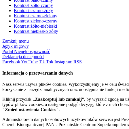
Kontrast biało-czarny
Kontrast żółto-czarny
Kontrast czarno-żółty
Kontrast czarno-zielony
Kontrast zielono-czarny
Kontrast żółto-niebieski
Kontrast niebiesko-żółty
Zamknij menu
Język migowy
Portal Niepełnosprawność
Deklaracja dostępności
Facebook
YouTube
Tik Tok
Instagram
RSS
Informacja o przetwarzaniu danych
Nasz serwis używa plików cookies. Wykorzystujemy je w celu świa
korzystanie z narzędzi analitycznych oraz udostępnianie funkcji me
Kliknij przycisk
„Zaakceptuj lub zamknij”
, by wyrazić zgodę na u
typów plików cookies, a następnie podjąć decyzję, które z nich chce
"Zmień ustawienia Cookies"
.
Administratorem danych osobowych użytkowników serwisu jest Prezyd
Chemii Bioorganicznej PAN - Poznańskie Centrum Superkomputerow