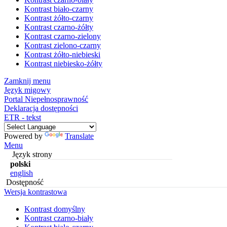
Kontrast biało-czarny
Kontrast żółto-czarny
Kontrast czarno-żółty
Kontrast czarno-zielony
Kontrast zielono-czarny
Kontrast żółto-niebieski
Kontrast niebiesko-żółty
Zamknij menu
Język migowy
Portal Niepełnosprawność
Deklaracja dostępności
ETR - tekst
Powered by
Translate
Menu
Język strony
polski
english
Dostępność
Wersja kontrastowa
Kontrast domyślny
Kontrast czarno-biały