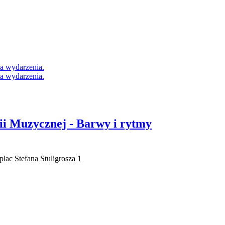
i Muzycznej - Barwy i rytmy
ac Stefana Stuligrosza 1