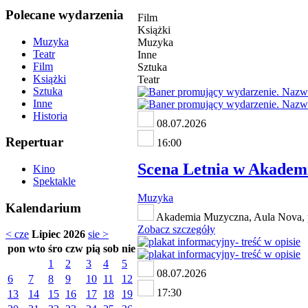
Polecane wydarzenia
Film
Książki
Muzyka
Muzyka
Teatr
Inne
Film
Sztuka
Książki
Teatr
Sztuka
Inne
Historia
08.07.2026
Repertuar
16:00
Scena Letnia w Akademi
Kino
Spektakle
Muzyka
Kalendarium
Akademia Muzyczna, Aula Nova, pl
Zobacz szczegóły
< cze
Lipiec 2026
sie >
pon
wto
śro
czw
pią
sob
nie
1
2
3
4
5
08.07.2026
6
7
8
9
10
11
12
17:30
13
14
15
16
17
18
19