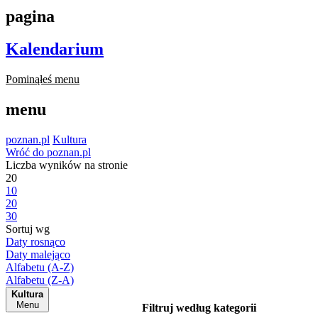
pagina
Kalendarium
Pominąłeś menu
menu
poznan.pl
Kultura
Wróć do poznan.pl
Liczba wyników na stronie
20
10
20
30
Sortuj wg
Daty rosnąco
Daty malejąco
Alfabetu (A-Z)
Alfabetu (Z-A)
Kultura
Menu
Filtruj według kategorii