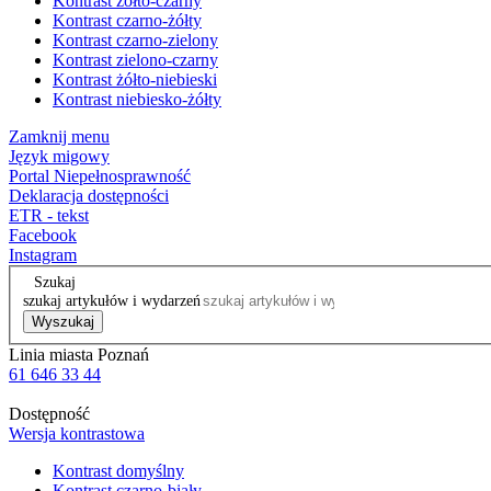
Kontrast żółto-czarny
Kontrast czarno-żółty
Kontrast czarno-zielony
Kontrast zielono-czarny
Kontrast żółto-niebieski
Kontrast niebiesko-żółty
Zamknij menu
Język migowy
Portal Niepełnosprawność
Deklaracja dostępności
ETR - tekst
Facebook
Instagram
Szukaj
szukaj artykułów i wydarzeń
Wyszukaj
Linia miasta Poznań
61 646 33 44
Dostępność
Wersja kontrastowa
Kontrast domyślny
Kontrast czarno-biały