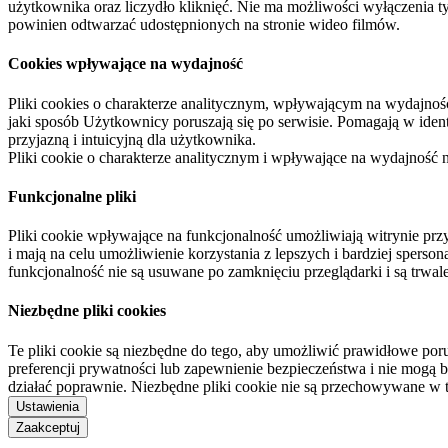
użytkownika oraz liczydło kliknięć. Nie ma możliwości wyłączenia t
powinien odtwarzać udostępnionych na stronie wideo filmów.
Cookies wpływające na wydajność
Pliki cookies o charakterze analitycznym, wpływającym na wydajność zb
jaki sposób Użytkownicy poruszają się po serwisie. Pomagają w ide
przyjazną i intuicyjną dla użytkownika.
Pliki cookie o charakterze analitycznym i wpływające na wydajność
Funkcjonalne pliki
Pliki cookie wpływające na funkcjonalność umożliwiają witrynie p
i mają na celu umożliwienie korzystania z lepszych i bardziej sperso
funkcjonalność nie są usuwane po zamknięciu przeglądarki i są trw
Niezbędne pliki cookies
Te pliki cookie są niezbędne do tego, aby umożliwić prawidłowe poru
preferencji prywatności lub zapewnienie bezpieczeństwa i nie mogą b
działać poprawnie. Niezbędne pliki cookie nie są przechowywane w 
Ustawienia
Zaakceptuj