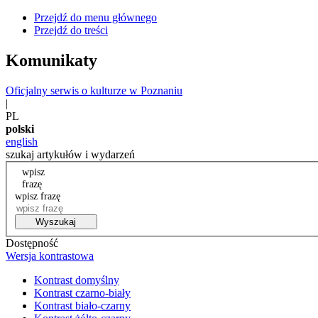
Przejdź do menu głównego
Przejdź do treści
Komunikaty
Oficjalny serwis o kulturze w Poznaniu
|
PL
polski
english
szukaj artykułów i wydarzeń
wpisz
frazę
wpisz frazę
Wyszukaj
Dostępność
Wersja kontrastowa
Kontrast domyślny
Kontrast czarno-biały
Kontrast biało-czarny