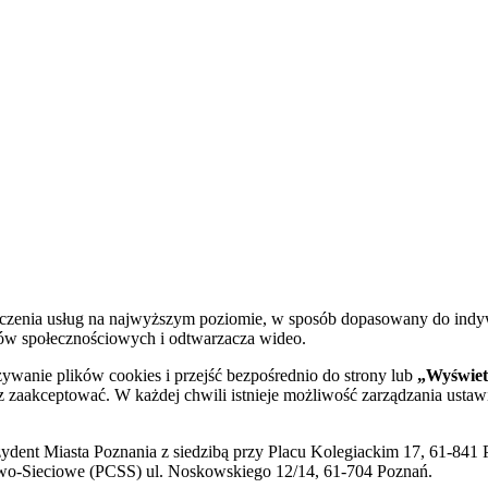
dczenia usług na najwyższym poziomie, w sposób dopasowany do indy
diów społecznościowych i odtwarzacza wideo.
żywanie plików cookies i przejść bezpośrednio do strony lub
„Wyświetl
sz zaakceptować. W każdej chwili istnieje możliwość zarządzania ustaw
ent Miasta Poznania z siedzibą przy Placu Kolegiackim 17, 61-841 P
o-Sieciowe (PCSS) ul. Noskowskiego 12/14, 61-704 Poznań.