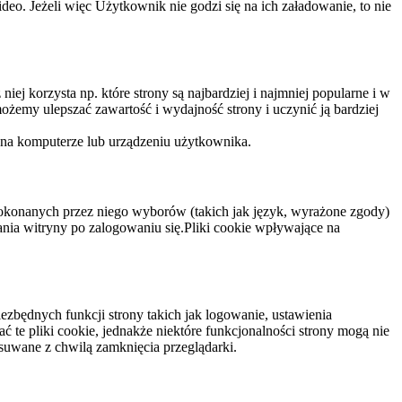
eo. Jeżeli więc Użytkownik nie godzi się na ich załadowanie, to nie
niej korzysta np. które strony są najbardziej i najmniej popularne i w
żemy ulepszać zawartość i wydajność strony i uczynić ją bardziej
 na komputerze lub urządzeniu użytkownika.
dokonanych przez niego wyborów (takich jak język, wyrażone zgody)
wania witryny po zalogowaniu się.Pliki cookie wpływające na
ezbędnych funkcji strony takich jak logowanie, ustawienia
 te pliki cookie, jednakże niektóre funkcjonalności strony mogą nie
suwane z chwilą zamknięcia przeglądarki.