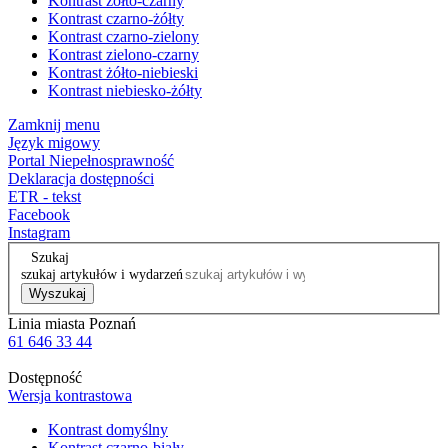
Kontrast żółto-czarny
Kontrast czarno-żółty
Kontrast czarno-zielony
Kontrast zielono-czarny
Kontrast żółto-niebieski
Kontrast niebiesko-żółty
Zamknij menu
Język migowy
Portal Niepełnosprawność
Deklaracja dostępności
ETR - tekst
Facebook
Instagram
Szukaj
szukaj artykułów i wydarzeń
Wyszukaj
Linia miasta Poznań
61 646 33 44
Dostępność
Wersja kontrastowa
Kontrast domyślny
Kontrast czarno-biały