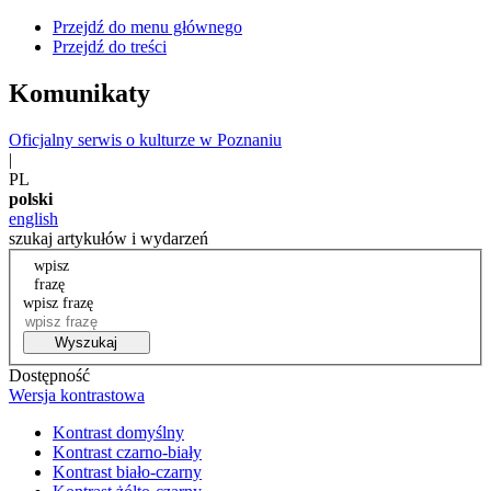
Przejdź do menu głównego
Przejdź do treści
Komunikaty
Oficjalny serwis o kulturze w Poznaniu
|
PL
polski
english
szukaj artykułów i wydarzeń
wpisz
frazę
wpisz frazę
Wyszukaj
Dostępność
Wersja kontrastowa
Kontrast domyślny
Kontrast czarno-biały
Kontrast biało-czarny