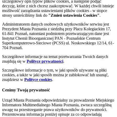
szczegółowy opis typów plików cookies, a następnie podjąć
decyzję, które z nich chcesz zaakceptować. W każdej chwili istnieje
możliwość zarządzania ustawieniami plików cookies - w stopce
strony umieściliśmy link do
"Zmień ustawienia Cookies"
.
Administratorem danych osobowych użytkowników serwisu jest
Prezydent Miasta Poznania z siedzibą przy Placu Kolegiackim 17,
61-841 Poznań, natomiast podmiotem przetwarzającym dane jest
Instytut Chemii Bioorganicznej PAN - Poznańskie Centrum
Superkomputerowo-Sieciowe (PCSS) ul. Noskowskiego 12/14, 61-
704 Poznań.
Szczegółowe informacje na temat przetwarzania Twoich danych
znajdują się w
Polityce prywatności
.
Szczegółowe informacje o tym, w jaki sposób używane są pliki
cookies, a także w jaki sposób można je zablokować lub usunąć,
znajdziesz w
Polityce cookies
.
Cenimy Twoją prywatność
Urząd Miasta Poznania odpowiedzialny za prowadzenie Miejskiego
Informatora Multimedialnego Miasta Poznania, zwraca szczególną
uwagę na przestrzeganie prawa użytkowników do prywatności.
Prezentowana informacja poniżej opisuje za co odpowiadają