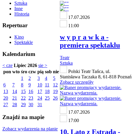
Sztuka
Inne
Historia
17.07.2026
Repertuar
11:00
w y p r a w k a -
Kino
Spektakle
premiera spektaklu
Kalendarium
Teatr
Sztuka
< cze
Lipiec 2026
sie >
Polski Teatr Tańca, ul.
pon
wto
śro
czw
pią
sob
nie
Stanisława Taczaka 8, 61-818 Poznań
1
2
3
4
5
Zobacz szczegóły
6
7
8
9
10
11
12
13
14
15
16
17
18
19
20
21
22
23
24
25
26
27
28
29
30
31
17.07.2026
Znajdź na mapie
17:00
Zobacz wydarzenia na planie
10. Lato z Estradą -