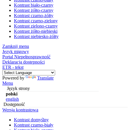
Kontrast biało-czarny
Kontrast żółto-czarny
Kontrast czarno-żółty
Kontrast czarno-zielony
Kontrast zielono-czarny
Kontrast żółto-niebieski
Kontrast niebiesko-żółty
Zamknij menu
Język migowy
Portal Niepełnosprawność
Deklaracja dostępności
ETR - tekst
Powered by
Translate
Menu
Język strony
polski
english
Dostępność
Wersja kontrastowa
Kontrast domyślny
Kontrast czarno-biały