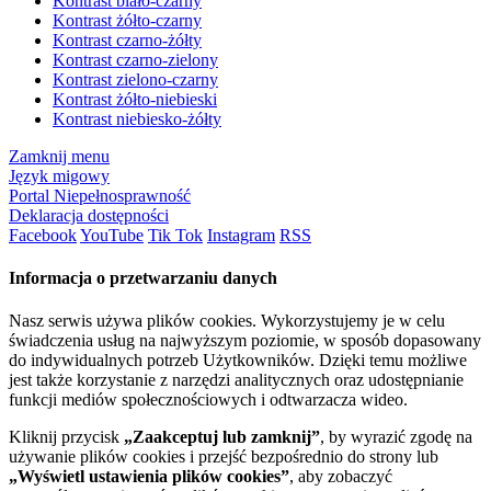
Kontrast biało-czarny
Kontrast żółto-czarny
Kontrast czarno-żółty
Kontrast czarno-zielony
Kontrast zielono-czarny
Kontrast żółto-niebieski
Kontrast niebiesko-żółty
Zamknij menu
Język migowy
Portal Niepełnosprawność
Deklaracja dostępności
Facebook
YouTube
Tik Tok
Instagram
RSS
Informacja o przetwarzaniu danych
Nasz serwis używa plików cookies. Wykorzystujemy je w celu
świadczenia usług na najwyższym poziomie, w sposób dopasowany
do indywidualnych potrzeb Użytkowników. Dzięki temu możliwe
jest także korzystanie z narzędzi analitycznych oraz udostępnianie
funkcji mediów społecznościowych i odtwarzacza wideo.
Kliknij przycisk
„Zaakceptuj lub zamknij”
, by wyrazić zgodę na
używanie plików cookies i przejść bezpośrednio do strony lub
„Wyświetl ustawienia plików cookies”
, aby zobaczyć