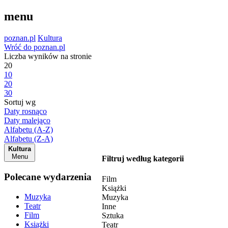
menu
poznan.pl
Kultura
Wróć do poznan.pl
Liczba wyników na stronie
20
10
20
30
Sortuj wg
Daty rosnąco
Daty malejąco
Alfabetu (A-Z)
Alfabetu (Z-A)
Kultura
Menu
Filtruj według kategorii
Polecane wydarzenia
Film
Książki
Muzyka
Muzyka
Teatr
Inne
Film
Sztuka
Książki
Teatr