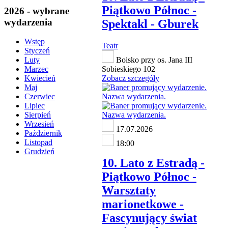
Piątkowo Północ -
2026 - wybrane
wydarzenia
Spektakl - Gburek
Wstęp
Teatr
Styczeń
Boisko przy os. Jana III
Luty
Sobieskiego 102
Marzec
Zobacz szczegóły
Kwiecień
Maj
Czerwiec
Lipiec
Sierpień
Wrzesień
17.07.2026
Październik
Listopad
18:00
Grudzień
10. Lato z Estradą -
Piątkowo Północ -
Warsztaty
marionetkowe -
Fascynujący świat