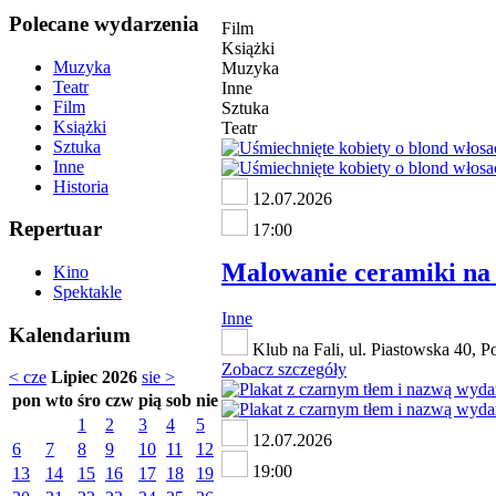
Polecane wydarzenia
Film
Książki
Muzyka
Muzyka
Teatr
Inne
Film
Sztuka
Książki
Teatr
Sztuka
Inne
Historia
12.07.2026
Repertuar
17:00
Malowanie ceramiki na 
Kino
Spektakle
Inne
Kalendarium
Klub na Fali, ul. Piastowska 40, 
Zobacz szczegóły
< cze
Lipiec 2026
sie >
pon
wto
śro
czw
pią
sob
nie
1
2
3
4
5
12.07.2026
6
7
8
9
10
11
12
19:00
13
14
15
16
17
18
19