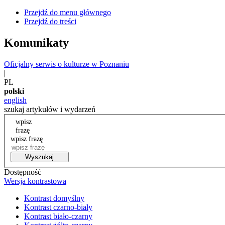
Przejdź do menu głównego
Przejdź do treści
Komunikaty
Oficjalny serwis o kulturze w Poznaniu
|
PL
polski
english
szukaj artykułów i wydarzeń
wpisz
frazę
wpisz frazę
Wyszukaj
Dostępność
Wersja kontrastowa
Kontrast domyślny
Kontrast czarno-biały
Kontrast biało-czarny