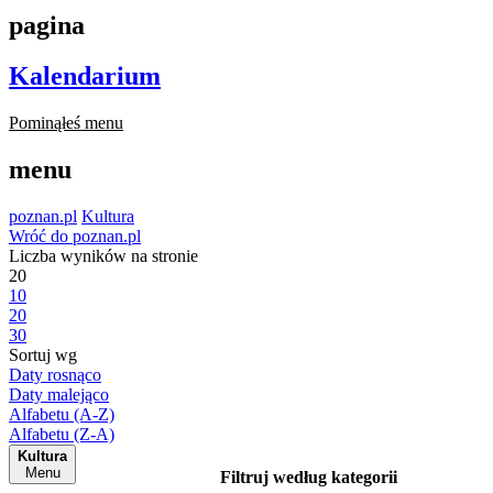
pagina
Kalendarium
Pominąłeś menu
menu
poznan.pl
Kultura
Wróć do poznan.pl
Liczba wyników na stronie
20
10
20
30
Sortuj wg
Daty rosnąco
Daty malejąco
Alfabetu (A-Z)
Alfabetu (Z-A)
Kultura
Menu
Filtruj według kategorii