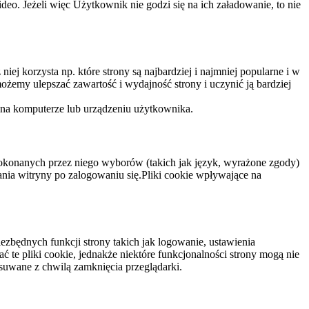
eo. Jeżeli więc Użytkownik nie godzi się na ich załadowanie, to nie
niej korzysta np. które strony są najbardziej i najmniej popularne i w
żemy ulepszać zawartość i wydajność strony i uczynić ją bardziej
 na komputerze lub urządzeniu użytkownika.
dokonanych przez niego wyborów (takich jak język, wyrażone zgody)
wania witryny po zalogowaniu się.Pliki cookie wpływające na
ezbędnych funkcji strony takich jak logowanie, ustawienia
 te pliki cookie, jednakże niektóre funkcjonalności strony mogą nie
suwane z chwilą zamknięcia przeglądarki.