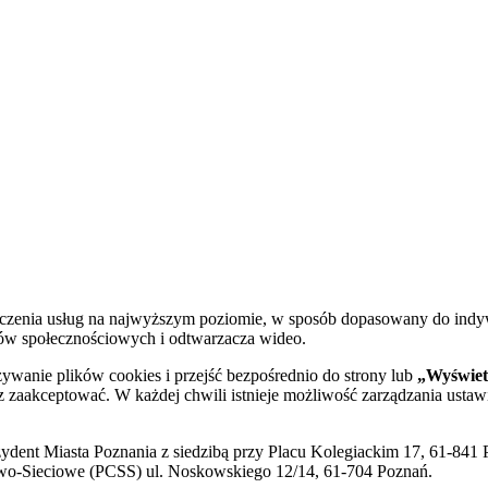
dczenia usług na najwyższym poziomie, w sposób dopasowany do indy
diów społecznościowych i odtwarzacza wideo.
żywanie plików cookies i przejść bezpośrednio do strony lub
„Wyświetl
sz zaakceptować. W każdej chwili istnieje możliwość zarządzania ustaw
ent Miasta Poznania z siedzibą przy Placu Kolegiackim 17, 61-841 P
o-Sieciowe (PCSS) ul. Noskowskiego 12/14, 61-704 Poznań.