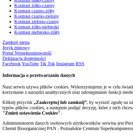
Kontrast biało-czarny
Kontrast żółto-czarny
Kontrast czarno-żółty
Kontrast czarno-zielony
Kontrast zielono-czarny
Kontrast żółto-niebieski
Kontrast niebiesko-żółty
Zamknij menu
Język migowy
Portal Niepełnosprawność
Deklaracja dostępności
Facebook
YouTube
Tik Tok
Instagram
RSS
Informacja o przetwarzaniu danych
Nasz serwis używa plików cookies. Wykorzystujemy je w celu świa
korzystanie z narzędzi analitycznych oraz udostępnianie funkcji me
Kliknij przycisk
„Zaakceptuj lub zamknij”
, by wyrazić zgodę na u
typów plików cookies, a następnie podjąć decyzję, które z nich chce
"Zmień ustawienia Cookies"
.
Administratorem danych osobowych użytkowników serwisu jest Prezyd
Chemii Bioorganicznej PAN - Poznańskie Centrum Superkomputerow