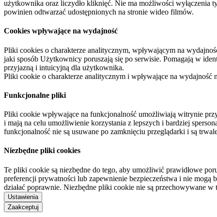
użytkownika oraz liczydło kliknięć. Nie ma możliwości wyłączenia t
powinien odtwarzać udostępnionych na stronie wideo filmów.
Cookies wpływające na wydajność
Pliki cookies o charakterze analitycznym, wpływającym na wydajność zb
jaki sposób Użytkownicy poruszają się po serwisie. Pomagają w ide
przyjazną i intuicyjną dla użytkownika.
Pliki cookie o charakterze analitycznym i wpływające na wydajność
Funkcjonalne pliki
Pliki cookie wpływające na funkcjonalność umożliwiają witrynie p
i mają na celu umożliwienie korzystania z lepszych i bardziej sperso
funkcjonalność nie są usuwane po zamknięciu przeglądarki i są trw
Niezbędne pliki cookies
Te pliki cookie są niezbędne do tego, aby umożliwić prawidłowe poru
preferencji prywatności lub zapewnienie bezpieczeństwa i nie mogą b
działać poprawnie. Niezbędne pliki cookie nie są przechowywane w 
Ustawienia
Zaakceptuj