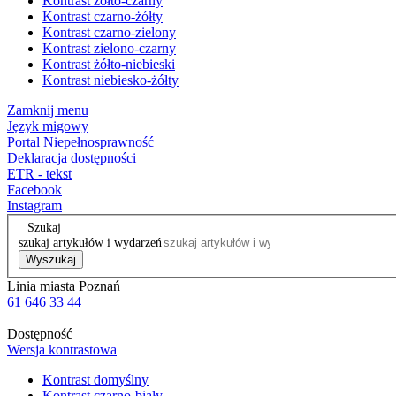
Kontrast żółto-czarny
Kontrast czarno-żółty
Kontrast czarno-zielony
Kontrast zielono-czarny
Kontrast żółto-niebieski
Kontrast niebiesko-żółty
Zamknij menu
Język migowy
Portal Niepełnosprawność
Deklaracja dostępności
ETR - tekst
Facebook
Instagram
Szukaj
szukaj artykułów i wydarzeń
Wyszukaj
Linia miasta Poznań
61 646 33 44
Dostępność
Wersja kontrastowa
Kontrast domyślny
Kontrast czarno-biały