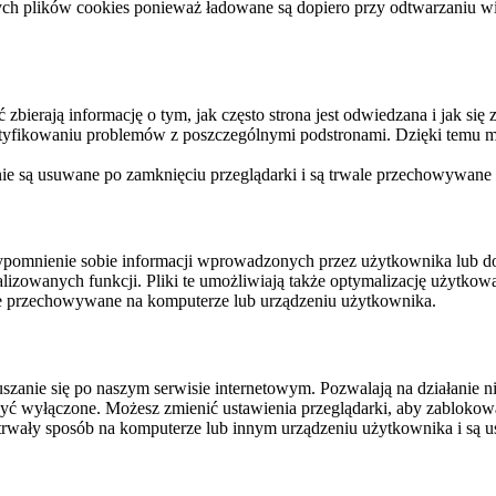
ych plików cookies ponieważ ładowane są dopiero przy odtwarzaniu wid
ierają informację o tym, jak często strona jest odwiedzana i jak się z 
ntyfikowaniu problemów z poszczególnymi podstronami. Dzięki temu mo
 nie są usuwane po zamknięciu przeglądarki i są trwale przechowywane
rzypomnienie sobie informacji wprowadzonych przez użytkownika lub 
nalizowanych funkcji. Pliki te umożliwiają także optymalizację użytko
ale przechowywane na komputerze lub urządzeniu użytkownika.
szanie się po naszym serwisie internetowym. Pozwalają na działanie ni
yć wyłączone. Możesz zmienić ustawienia przeglądarki, aby zablokować
trwały sposób na komputerze lub innym urządzeniu użytkownika i są u