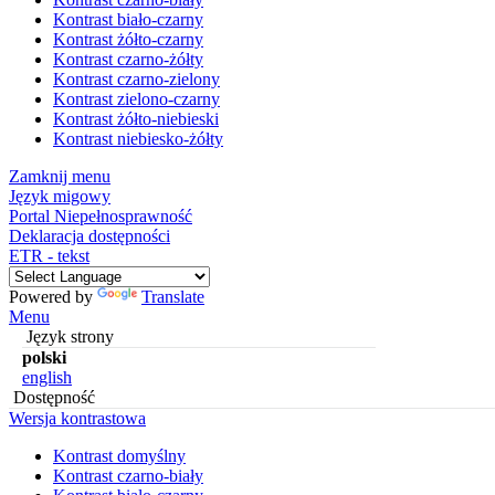
Kontrast biało-czarny
Kontrast żółto-czarny
Kontrast czarno-żółty
Kontrast czarno-zielony
Kontrast zielono-czarny
Kontrast żółto-niebieski
Kontrast niebiesko-żółty
Zamknij menu
Język migowy
Portal Niepełnosprawność
Deklaracja dostępności
ETR - tekst
Powered by
Translate
Menu
Język strony
polski
english
Dostępność
Wersja kontrastowa
Kontrast domyślny
Kontrast czarno-biały