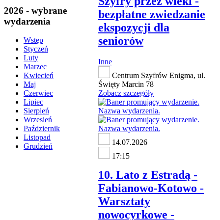
Szyfry przez wieki -
2026 - wybrane
bezpłatne zwiedzanie
wydarzenia
ekspozycji dla
seniorów
Wstęp
Styczeń
Luty
Inne
Marzec
Centrum Szyfrów Enigma, ul.
Kwiecień
Święty Marcin 78
Maj
Zobacz szczegóły
Czerwiec
Lipiec
Sierpień
Wrzesień
Październik
Listopad
14.07.2026
Grudzień
17:15
10. Lato z Estradą -
Fabianowo-Kotowo -
Warsztaty
nowocyrkowe -