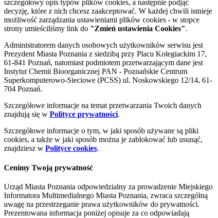
szczegółowy opis typów plików cookies, a następnie podjąć
decyzję, które z nich chcesz zaakceptować. W każdej chwili istnieje
możliwość zarządzania ustawieniami plików cookies - w stopce
strony umieściliśmy link do
"Zmień ustawienia Cookies"
.
Administratorem danych osobowych użytkowników serwisu jest
Prezydent Miasta Poznania z siedzibą przy Placu Kolegiackim 17,
61-841 Poznań, natomiast podmiotem przetwarzającym dane jest
Instytut Chemii Bioorganicznej PAN - Poznańskie Centrum
Superkomputerowo-Sieciowe (PCSS) ul. Noskowskiego 12/14, 61-
704 Poznań.
Szczegółowe informacje na temat przetwarzania Twoich danych
znajdują się w
Polityce prywatności
.
Szczegółowe informacje o tym, w jaki sposób używane są pliki
cookies, a także w jaki sposób można je zablokować lub usunąć,
znajdziesz w
Polityce cookies
.
Cenimy Twoją prywatność
Urząd Miasta Poznania odpowiedzialny za prowadzenie Miejskiego
Informatora Multimedialnego Miasta Poznania, zwraca szczególną
uwagę na przestrzeganie prawa użytkowników do prywatności.
Prezentowana informacja poniżej opisuje za co odpowiadają