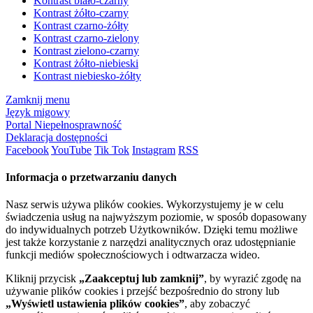
Kontrast biało-czarny
Kontrast żółto-czarny
Kontrast czarno-żółty
Kontrast czarno-zielony
Kontrast zielono-czarny
Kontrast żółto-niebieski
Kontrast niebiesko-żółty
Zamknij menu
Język migowy
Portal Niepełnosprawność
Deklaracja dostępności
Facebook
YouTube
Tik Tok
Instagram
RSS
Informacja o przetwarzaniu danych
Nasz serwis używa plików cookies. Wykorzystujemy je w celu
świadczenia usług na najwyższym poziomie, w sposób dopasowany
do indywidualnych potrzeb Użytkowników. Dzięki temu możliwe
jest także korzystanie z narzędzi analitycznych oraz udostępnianie
funkcji mediów społecznościowych i odtwarzacza wideo.
Kliknij przycisk
„Zaakceptuj lub zamknij”
, by wyrazić zgodę na
używanie plików cookies i przejść bezpośrednio do strony lub
„Wyświetl ustawienia plików cookies”
, aby zobaczyć