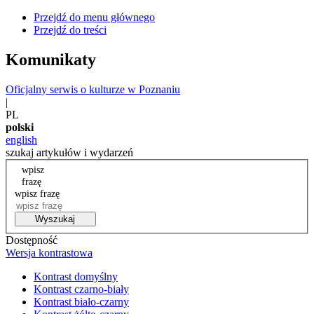
Przejdź do menu głównego
Przejdź do treści
Komunikaty
Oficjalny serwis o kulturze w Poznaniu
|
PL
polski
english
szukaj artykułów i wydarzeń
wpisz
frazę
wpisz frazę
Wyszukaj
Dostępność
Wersja kontrastowa
Kontrast domyślny
Kontrast czarno-biały
Kontrast biało-czarny