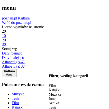
menu
poznan.pl
Kultura
Wróć do poznan.pl
Liczba wyników na stronie
20
10
20
30
Sortuj wg
Daty rosnąco
Daty malejąco
Alfabetu (A-Z)
Alfabetu (Z-A)
Kultura
Menu
Filtruj według kategorii
Polecane wydarzenia
Film
Książki
Muzyka
Muzyka
Teatr
Inne
Film
Sztuka
Książki
Teatr