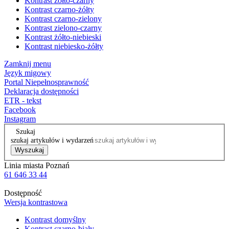
Kontrast żółto-czarny
Kontrast czarno-żółty
Kontrast czarno-zielony
Kontrast zielono-czarny
Kontrast żółto-niebieski
Kontrast niebiesko-żółty
Zamknij menu
Język migowy
Portal Niepełnosprawność
Deklaracja dostępności
ETR - tekst
Facebook
Instagram
Szukaj
szukaj artykułów i wydarzeń
Wyszukaj
Linia miasta Poznań
61 646 33 44
Dostępność
Wersja kontrastowa
Kontrast domyślny
Kontrast czarno-biały