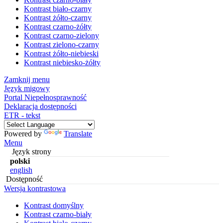
Kontrast biało-czarny
Kontrast żółto-czarny
Kontrast czarno-żółty
Kontrast czarno-zielony
Kontrast zielono-czarny
Kontrast żółto-niebieski
Kontrast niebiesko-żółty
Zamknij menu
Język migowy
Portal Niepełnosprawność
Deklaracja dostępności
ETR - tekst
Powered by
Translate
Menu
Język strony
polski
english
Dostępność
Wersja kontrastowa
Kontrast domyślny
Kontrast czarno-biały