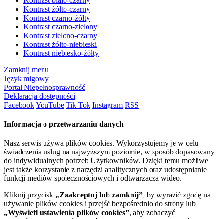
Kontrast biało-czarny
Kontrast żółto-czarny
Kontrast czarno-żółty
Kontrast czarno-zielony
Kontrast zielono-czarny
Kontrast żółto-niebieski
Kontrast niebiesko-żółty
Zamknij menu
Język migowy
Portal Niepełnosprawność
Deklaracja dostępności
Facebook
YouTube
Tik Tok
Instagram
RSS
Informacja o przetwarzaniu danych
Nasz serwis używa plików cookies. Wykorzystujemy je w celu
świadczenia usług na najwyższym poziomie, w sposób dopasowany
do indywidualnych potrzeb Użytkowników. Dzięki temu możliwe
jest także korzystanie z narzędzi analitycznych oraz udostępnianie
funkcji mediów społecznościowych i odtwarzacza wideo.
Kliknij przycisk
„Zaakceptuj lub zamknij”
, by wyrazić zgodę na
używanie plików cookies i przejść bezpośrednio do strony lub
„Wyświetl ustawienia plików cookies”
, aby zobaczyć