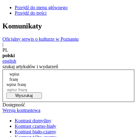
Przejdź do menu głównego
Przejdź do treści
Komunikaty
Oficjalny serwis o kulturze w Poznaniu
|
PL
polski
english
szukaj artykułów i wydarzeń
wpisz
frazę
wpisz frazę
Wyszukaj
Dostępność
Wersja kontrastowa
Kontrast domyślny
Kontrast czarno-biały
Kontrast biało-czarny