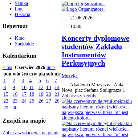
Sztuka
Inne
Historia
21.06.2026
Repertuar
10:30
Koncerty dyplomowe
Kino
Spektakle
studentów Zakładu
Instrumentów
Kalendarium
Perkusyjnych
< maj
Czerwiec 2026
lip >
pon
wto
śro
czw
pią
sob
nie
Muzyka
1
2
3
4
5
6
7
Akademia Muzyczna, Aula
8
9
10
11
12
13
14
Nova, plac Stefana Stuligrosza 1
15
16
17
18
19
20
21
Zobacz szczegóły
22
23
24
25
26
27
28
29
30
Znajdź na mapie
Zobacz wydarzenia na planie