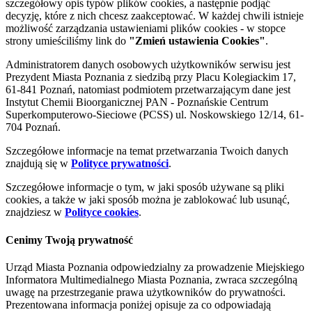
szczegółowy opis typów plików cookies, a następnie podjąć
decyzję, które z nich chcesz zaakceptować. W każdej chwili istnieje
możliwość zarządzania ustawieniami plików cookies - w stopce
strony umieściliśmy link do
"Zmień ustawienia Cookies"
.
Administratorem danych osobowych użytkowników serwisu jest
Prezydent Miasta Poznania z siedzibą przy Placu Kolegiackim 17,
61-841 Poznań, natomiast podmiotem przetwarzającym dane jest
Instytut Chemii Bioorganicznej PAN - Poznańskie Centrum
Superkomputerowo-Sieciowe (PCSS) ul. Noskowskiego 12/14, 61-
704 Poznań.
Szczegółowe informacje na temat przetwarzania Twoich danych
znajdują się w
Polityce prywatności
.
Szczegółowe informacje o tym, w jaki sposób używane są pliki
cookies, a także w jaki sposób można je zablokować lub usunąć,
znajdziesz w
Polityce cookies
.
Cenimy Twoją prywatność
Urząd Miasta Poznania odpowiedzialny za prowadzenie Miejskiego
Informatora Multimedialnego Miasta Poznania, zwraca szczególną
uwagę na przestrzeganie prawa użytkowników do prywatności.
Prezentowana informacja poniżej opisuje za co odpowiadają