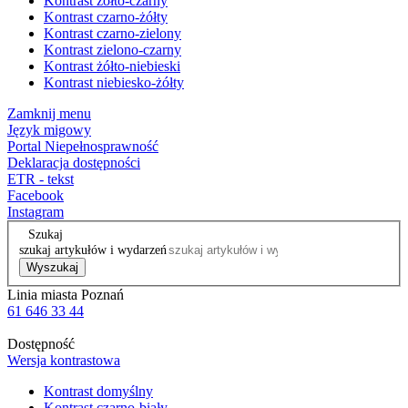
Kontrast żółto-czarny
Kontrast czarno-żółty
Kontrast czarno-zielony
Kontrast zielono-czarny
Kontrast żółto-niebieski
Kontrast niebiesko-żółty
Zamknij menu
Język migowy
Portal Niepełnosprawność
Deklaracja dostępności
ETR - tekst
Facebook
Instagram
Szukaj
szukaj artykułów i wydarzeń
Wyszukaj
Linia miasta Poznań
61 646 33 44
Dostępność
Wersja kontrastowa
Kontrast domyślny
Kontrast czarno-biały