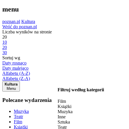
menu
poznan.pl
Kultura
Wróć do poznan.pl
Liczba wyników na stronie
20
10
20
30
Sortuj wg
Daty rosnąco
Daty malejąco
Alfabetu (A-Z)
Alfabetu (Z-A)
Kultura
Menu
Filtruj według kategorii
Polecane wydarzenia
Film
Książki
Muzyka
Muzyka
Teatr
Inne
Film
Sztuka
Książki
Teatr