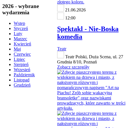
2026 - wybrane
21.06.2026
wydarzenia
12:00
Wstęp
Spektakl - Nie-Boska
Styczeń
Luty
komedia
Marzec
Kwiecień
Teatr
Maj
Czerwiec
Teatr Polski, Duża Scena, ul. 27
Lipiec
Grudnia 8/10, Poznań
Sierpień
Zobacz szczegóły
Wrzesień
Październik
Listopad
Grudzień