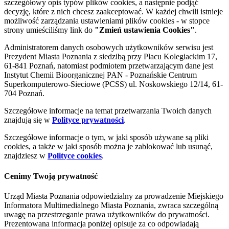
szczegółowy opis typów plików cookies, a następnie podjąć
decyzję, które z nich chcesz zaakceptować. W każdej chwili istnieje
możliwość zarządzania ustawieniami plików cookies - w stopce
strony umieściliśmy link do
"Zmień ustawienia Cookies"
.
Administratorem danych osobowych użytkowników serwisu jest
Prezydent Miasta Poznania z siedzibą przy Placu Kolegiackim 17,
61-841 Poznań, natomiast podmiotem przetwarzającym dane jest
Instytut Chemii Bioorganicznej PAN - Poznańskie Centrum
Superkomputerowo-Sieciowe (PCSS) ul. Noskowskiego 12/14, 61-
704 Poznań.
Szczegółowe informacje na temat przetwarzania Twoich danych
znajdują się w
Polityce prywatności
.
Szczegółowe informacje o tym, w jaki sposób używane są pliki
cookies, a także w jaki sposób można je zablokować lub usunąć,
znajdziesz w
Polityce cookies
.
Cenimy Twoją prywatność
Urząd Miasta Poznania odpowiedzialny za prowadzenie Miejskiego
Informatora Multimedialnego Miasta Poznania, zwraca szczególną
uwagę na przestrzeganie prawa użytkowników do prywatności.
Prezentowana informacja poniżej opisuje za co odpowiadają