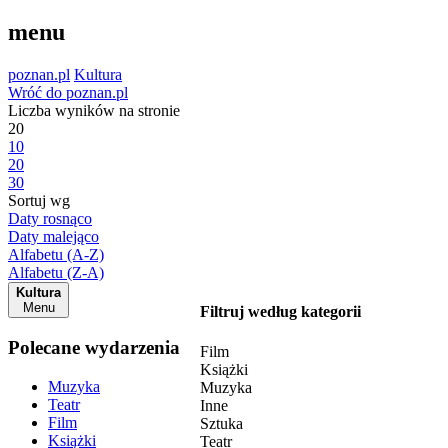
menu
poznan.pl
Kultura
Wróć do poznan.pl
Liczba wyników na stronie
20
10
20
30
Sortuj wg
Daty rosnąco
Daty malejąco
Alfabetu (A-Z)
Alfabetu (Z-A)
Kultura
Menu
Filtruj według kategorii
Polecane wydarzenia
Film
Książki
Muzyka
Muzyka
Teatr
Inne
Film
Sztuka
Książki
Teatr