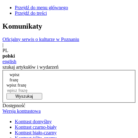
Przejdź do menu głównego
Przejdź do treści
Komunikaty
Oficjalny serwis o kulturze w Poznaniu
|
PL
polski
english
szukaj artykułów i wydarzeń
wpisz
frazę
wpisz frazę
Wyszukaj
Dostępność
Wersja kontrastowa
Kontrast domyślny
Kontrast czarno-biały
Kontrast biało-czarny