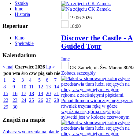
Sztuka
Inne
Historia
19.06.2026
Repertuar
18:00
Discover the Castle - A
Kino
Spektakle
Guided Tour
Kalendarium
Inne
< maj
Czerwiec 2026
lip >
CK Zamek, ul. Św. Marcin 80/82
Zobacz szczegóły
pon
wto
śro
czw
pią
sob
nie
1
2
3
4
5
6
7
8
9
10
11
12
13
14
15
16
17
18
19
20
21
22
23
24
25
26
27
28
29
30
Znajdź na mapie
Zobacz wydarzenia na planie