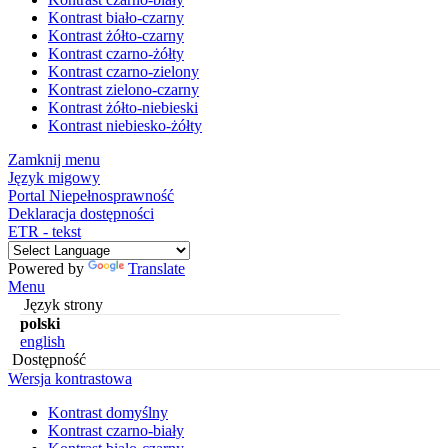
Kontrast biało-czarny
Kontrast żółto-czarny
Kontrast czarno-żółty
Kontrast czarno-zielony
Kontrast zielono-czarny
Kontrast żółto-niebieski
Kontrast niebiesko-żółty
Zamknij menu
Język migowy
Portal Niepełnosprawność
Deklaracja dostępności
ETR - tekst
Powered by
Translate
Menu
Język strony
polski
english
Dostępność
Wersja kontrastowa
Kontrast domyślny
Kontrast czarno-biały