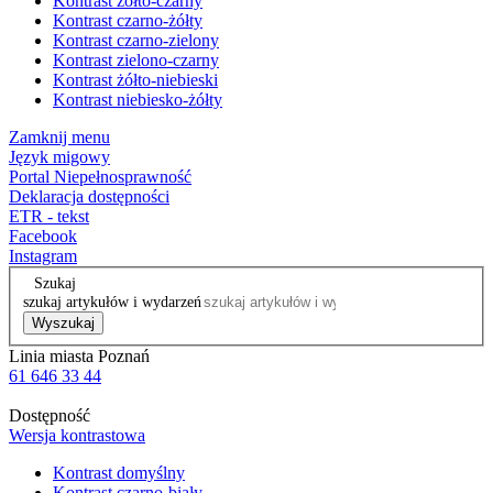
Kontrast żółto-czarny
Kontrast czarno-żółty
Kontrast czarno-zielony
Kontrast zielono-czarny
Kontrast żółto-niebieski
Kontrast niebiesko-żółty
Zamknij menu
Język migowy
Portal Niepełnosprawność
Deklaracja dostępności
ETR - tekst
Facebook
Instagram
Szukaj
szukaj artykułów i wydarzeń
Wyszukaj
Linia miasta Poznań
61 646 33 44
Dostępność
Wersja kontrastowa
Kontrast domyślny
Kontrast czarno-biały