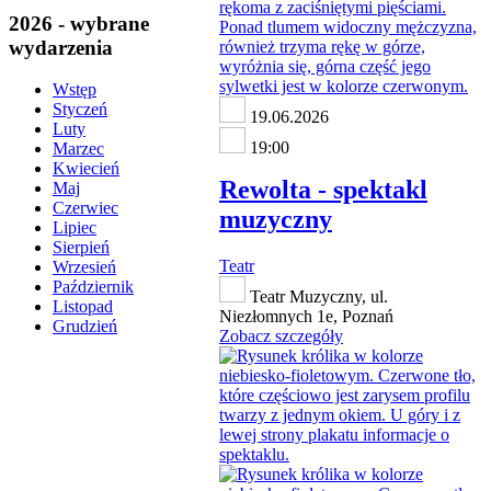
2026 - wybrane
wydarzenia
Wstęp
Styczeń
19.06.2026
Luty
19:00
Marzec
Kwiecień
Rewolta - spektakl
Maj
Czerwiec
muzyczny
Lipiec
Sierpień
Teatr
Wrzesień
Październik
Teatr Muzyczny, ul.
Listopad
Niezłomnych 1e, Poznań
Grudzień
Zobacz szczegóły