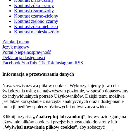
Kontrast biało-czarny
Kontrast żółto-czarny
Kontrast czarno-żółty
Kontrast czarno-zielony
Kontrast zielono-czarny
Kontrast żółto-niebieski
Kontrast niebiesko-żółty
Zamknij menu
Język migowy
Portal Niepełnosprawność
Deklaracja dostępności
Facebook
YouTube
Tik Tok
Instagram
RSS
Informacja o przetwarzaniu danych
Nasz serwis używa plików cookies. Wykorzystujemy je w celu
świadczenia usług na najwyższym poziomie, w sposób dopasowany
do indywidualnych potrzeb Użytkowników. Dzięki temu możliwe
jest także korzystanie z narzędzi analitycznych oraz udostępnianie
funkcji mediów społecznościowych i odtwarzacza wideo.
Kliknij przycisk
„Zaakceptuj lub zamknij”
, by wyrazić zgodę na
używanie plików cookies i przejść bezpośrednio do strony lub
„Wyświetl ustawienia plików cookies”
, aby zobaczyć