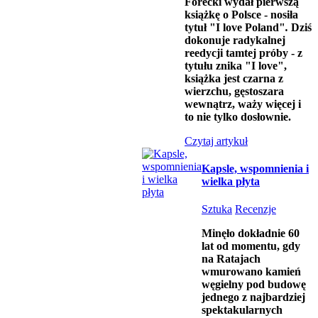
Forecki wydał pierwszą
książkę o Polsce - nosiła
tytuł "I love Poland"
.
Dziś
dokonuje radykalnej
reedycji tamtej próby - z
tytułu znika "I love",
książka jest czarna z
wierzchu, gęstoszara
wewnątrz, waży więcej i
to nie tylko dosłownie.
Czytaj artykuł
Kapsle, wspomnienia i
wielka płyta
Sztuka
Recenzje
Minęło dokładnie 60
lat od momentu, gdy
na Ratajach
wmurowano kamień
węgielny pod budowę
jednego z najbardziej
spektakularnych