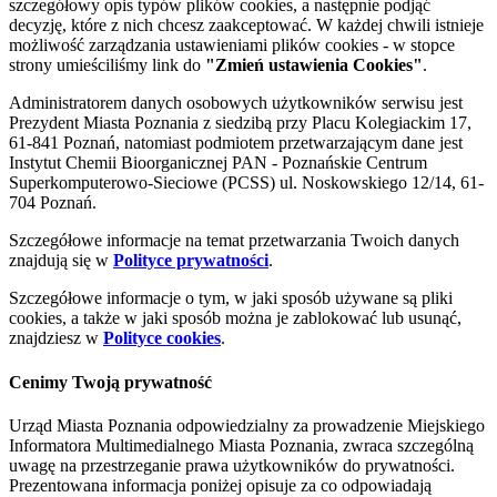
szczegółowy opis typów plików cookies, a następnie podjąć
decyzję, które z nich chcesz zaakceptować. W każdej chwili istnieje
możliwość zarządzania ustawieniami plików cookies - w stopce
strony umieściliśmy link do
"Zmień ustawienia Cookies"
.
Administratorem danych osobowych użytkowników serwisu jest
Prezydent Miasta Poznania z siedzibą przy Placu Kolegiackim 17,
61-841 Poznań, natomiast podmiotem przetwarzającym dane jest
Instytut Chemii Bioorganicznej PAN - Poznańskie Centrum
Superkomputerowo-Sieciowe (PCSS) ul. Noskowskiego 12/14, 61-
704 Poznań.
Szczegółowe informacje na temat przetwarzania Twoich danych
znajdują się w
Polityce prywatności
.
Szczegółowe informacje o tym, w jaki sposób używane są pliki
cookies, a także w jaki sposób można je zablokować lub usunąć,
znajdziesz w
Polityce cookies
.
Cenimy Twoją prywatność
Urząd Miasta Poznania odpowiedzialny za prowadzenie Miejskiego
Informatora Multimedialnego Miasta Poznania, zwraca szczególną
uwagę na przestrzeganie prawa użytkowników do prywatności.
Prezentowana informacja poniżej opisuje za co odpowiadają