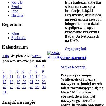
Ewa Kulesza, artystka
Książki
wizualna
tworząca
Sztuka
instalacje, książki
Inne
artystyczne, działająca
Historia
na pograniczu rzeźby i
fotografii, na co dzień
Repertuar
współprowadząca
Pracownię Praktyki i
Kino
Badań Artystycznych
Spektakle
na UAP
.
Kalendarium
Czytaj artykuł
< lip
Sierpień 2026
wrz >
Załóż skarpetki
pon
wto
śro
czw
pią
sob
nie
1
2
Sztuka
Recenzje
3
4
5
6
7
8
9
Przyjrzyj się mapie
10
11
12
13
14
15
16
Wielkopolski i wypisz
17
18
19
20
21
22
23
nazwy co najmniej trzech
24
25
26
27
28
29
30
miast zaczynających się na
literę "M", dopasuj
31
obrazek do właściwej
nazwy w gwarze albo
Znajdź na mapie
oblicz, ile trwało powstanie