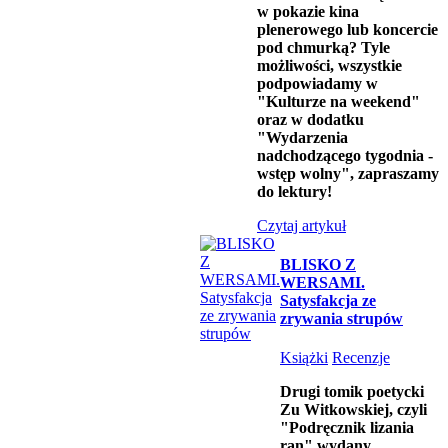
w pokazie kina
plenerowego lub koncercie
pod chmurką? Tyle
możliwości, wszystkie
podpowiadamy w
"Kulturze na weekend"
oraz w dodatku
"Wydarzenia
nadchodzącego tygodnia -
wstęp wolny", zapraszamy
do lektury!
Czytaj artykuł
BLISKO Z
WERSAMI.
Satysfakcja ze
zrywania strupów
Książki
Recenzje
Drugi tomik poetycki
Zu Witkowskiej, czyli
"Podręcznik lizania
ran" wydany