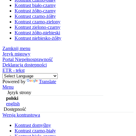
Kontrast biało-czarny
Kontrast żółto-czarny
Kontrast czarno-żółty
Kontrast czarno-zielony
Kontrast zielono-czarny
Kontrast żółto-niebieski
Kontrast niebiesko-żółty
Zamknij menu
Język migowy
Portal Niepełnosprawność
Deklaracja dostępności
ETR - tekst
Powered by
Translate
Menu
Język strony
polski
english
Dostępność
Wersja kontrastowa
Kontrast domyślny
Kontrast czarno-biały