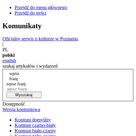
Przejdź do menu głównego
Przejdź do treści
Komunikaty
Oficjalny serwis o kulturze w Poznaniu
|
PL
polski
english
szukaj artykułów i wydarzeń
wpisz
frazę
wpisz frazę
Wyszukaj
Dostępność
Wersja kontrastowa
Kontrast domyślny
Kontrast czarno-biały
Kontrast biało-czarny