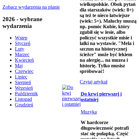
wielkopolskie. Obok pytań
Zobacz wydarzenia na planie
dla starszaków (wiek: 8+)
są też te nieco łatwiejsze
2026 - wybrane
(wiek: 5+). Maluchy muszą
wydarzenia
np. pomóc Kubie, który
zgubił się w lesie, albo
policzyć wszystkie misie i
Wstęp
lalki na wystawie. "Mela i
Styczeń
szczun na historycznej
Luty
ścieżce" może być lekiem
Marzec
na alergię... na muzea i
Kwiecień
historię. Tylko musisz
Maj
spróbować!
Czerwiec
Lipiec
Czytaj artykuł
Sierpień
Wrzesień
Październik
Do krwi pierwszej i
Listopad
ostatniej
Grudzień
Muzyka
W hardcorze
długowieczność potrafi
stać się pułapką. Część