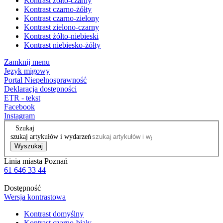
Kontrast żółto-czarny
Kontrast czarno-żółty
Kontrast czarno-zielony
Kontrast zielono-czarny
Kontrast żółto-niebieski
Kontrast niebiesko-żółty
Zamknij menu
Język migowy
Portal Niepełnosprawność
Deklaracja dostępności
ETR - tekst
Facebook
Instagram
Szukaj
szukaj artykułów i wydarzeń
Wyszukaj
Linia miasta Poznań
61 646 33 44
Dostępność
Wersja kontrastowa
Kontrast domyślny
Kontrast czarno-biały