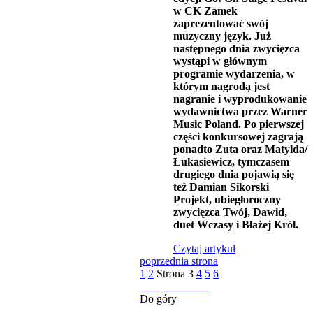
w CK Zamek
zaprezentować swój
muzyczny język. Już
następnego dnia zwycięzca
wystąpi w głównym
programie wydarzenia, w
którym nagrodą jest
nagranie i wyprodukowanie
wydawnictwa przez Warner
Music Poland. Po pierwszej
części konkursowej zagrają
ponadto Zuta oraz Matylda/
Łukasiewicz, tymczasem
drugiego dnia pojawią się
też Damian Sikorski
Projekt, ubiegłoroczny
zwycięzca Twój, Dawid,
duet Wczasy i Błażej Król.
Czytaj artykuł
poprzednia strona
1
2
Strona
3
4
5
6
następna strona
Do góry