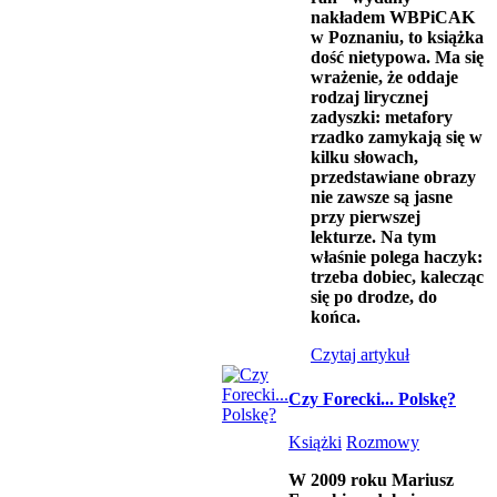
nakładem WBPiCAK
w Poznaniu, to książka
dość nietypowa. Ma się
wrażenie, że oddaje
rodzaj lirycznej
zadyszki: metafory
rzadko zamykają się w
kilku słowach,
przedstawiane obrazy
nie zawsze są jasne
przy pierwszej
lekturze. Na tym
właśnie polega haczyk:
trzeba dobiec, kalecząc
się po drodze, do
końca.
Czytaj artykuł
Czy Forecki... Polskę?
Książki
Rozmowy
W 2009 roku Mariusz