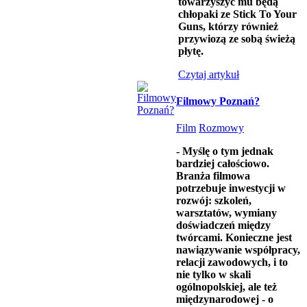
towarzyszyć mu będą
chłopaki ze Stick To Your
Guns, którzy również
przywiozą ze sobą świeżą
płytę.
Czytaj artykuł
Filmowy Poznań?
Film
Rozmowy
- Myślę o tym jednak
bardziej całościowo.
Branża filmowa
potrzebuje inwestycji w
rozwój: szkoleń,
warsztatów, wymiany
doświadczeń między
twórcami. Konieczne jest
nawiązywanie współpracy,
relacji zawodowych, i to
nie tylko w skali
ogólnopolskiej, ale też
międzynarodowej - o