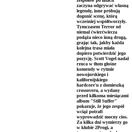
zespołów po latach
zaczyna odgrywać własną
legendę, inne próbują
dogonić scenę, którą
wcześniej współtworzyły.
Tymczasem Terror od
niemal ćwierćwiecza
podąża nieco inną drogą,
grając tak, jakby każda
kolejna trasa miała
dopiero potwierdzić jego
pozycję. Scott Vogel nadal
rzuca w tłum głośne
komendy w rytmie
nowojorskiego i
kalifornijskiego
hardcore'u z domieszką
crossoveru, a wydany
przed kilkoma miesiącami
album "Still Suffer"
pokazuje, że jego zespół
wciąż potrafi
wyprowadzić mocny cios.
Za kilka dni wymierzy go
w klubie 2Progi, a