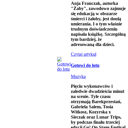
Anja Franczak, autorka
"Żaby", zawodowo zajmuje
się edukacją w obszarze
śmierci i żałoby, jest doulą
umierania. I o tym właśnie
trudnym doświadczeniu
napisała książkę. Szczególną
tym bardziej, że
adresowaną dla dzieci.
Czytaj artykuł
Gotowi do lotu
Muzyka
Pięciu wykonawców i
zaledwie dwadzieścia minut
na scenie. Tyle czasu
otrzymają Barekprzestań,
Gabriela Salem, Tosia
Witkosz, Kozyrska x
Sieczak oraz Lunar Trips,
by podczas finału trzeciej
edycji Go! On Stage Festival