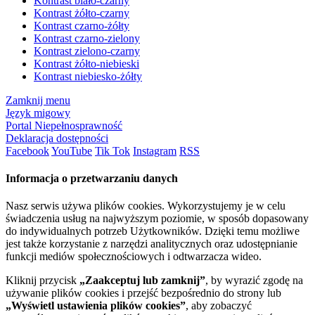
Kontrast biało-czarny
Kontrast żółto-czarny
Kontrast czarno-żółty
Kontrast czarno-zielony
Kontrast zielono-czarny
Kontrast żółto-niebieski
Kontrast niebiesko-żółty
Zamknij menu
Język migowy
Portal Niepełnosprawność
Deklaracja dostępności
Facebook
YouTube
Tik Tok
Instagram
RSS
Informacja o przetwarzaniu danych
Nasz serwis używa plików cookies. Wykorzystujemy je w celu
świadczenia usług na najwyższym poziomie, w sposób dopasowany
do indywidualnych potrzeb Użytkowników. Dzięki temu możliwe
jest także korzystanie z narzędzi analitycznych oraz udostępnianie
funkcji mediów społecznościowych i odtwarzacza wideo.
Kliknij przycisk
„Zaakceptuj lub zamknij”
, by wyrazić zgodę na
używanie plików cookies i przejść bezpośrednio do strony lub
„Wyświetl ustawienia plików cookies”
, aby zobaczyć