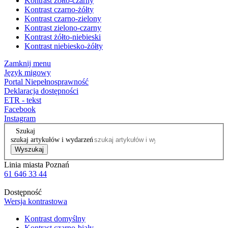
Kontrast żółto-czarny
Kontrast czarno-żółty
Kontrast czarno-zielony
Kontrast zielono-czarny
Kontrast żółto-niebieski
Kontrast niebiesko-żółty
Zamknij menu
Język migowy
Portal Niepełnosprawność
Deklaracja dostępności
ETR - tekst
Facebook
Instagram
Szukaj
szukaj artykułów i wydarzeń
Wyszukaj
Linia miasta Poznań
61 646 33 44
Dostępność
Wersja kontrastowa
Kontrast domyślny
Kontrast czarno-biały