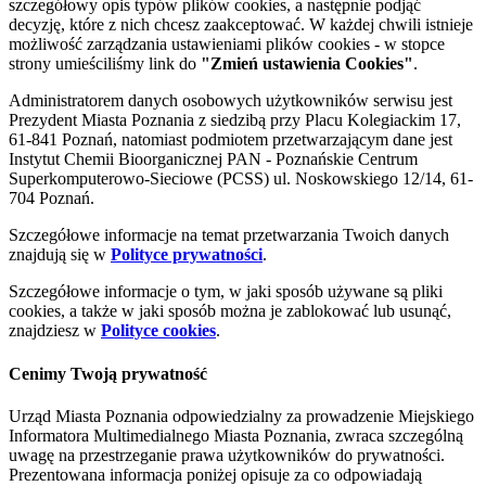
szczegółowy opis typów plików cookies, a następnie podjąć
decyzję, które z nich chcesz zaakceptować. W każdej chwili istnieje
możliwość zarządzania ustawieniami plików cookies - w stopce
strony umieściliśmy link do
"Zmień ustawienia Cookies"
.
Administratorem danych osobowych użytkowników serwisu jest
Prezydent Miasta Poznania z siedzibą przy Placu Kolegiackim 17,
61-841 Poznań, natomiast podmiotem przetwarzającym dane jest
Instytut Chemii Bioorganicznej PAN - Poznańskie Centrum
Superkomputerowo-Sieciowe (PCSS) ul. Noskowskiego 12/14, 61-
704 Poznań.
Szczegółowe informacje na temat przetwarzania Twoich danych
znajdują się w
Polityce prywatności
.
Szczegółowe informacje o tym, w jaki sposób używane są pliki
cookies, a także w jaki sposób można je zablokować lub usunąć,
znajdziesz w
Polityce cookies
.
Cenimy Twoją prywatność
Urząd Miasta Poznania odpowiedzialny za prowadzenie Miejskiego
Informatora Multimedialnego Miasta Poznania, zwraca szczególną
uwagę na przestrzeganie prawa użytkowników do prywatności.
Prezentowana informacja poniżej opisuje za co odpowiadają