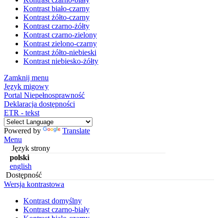
Kontrast biało-czarny
Kontrast żółto-czarny
Kontrast czarno-żółty
Kontrast czarno-zielony
Kontrast zielono-czarny
Kontrast żółto-niebieski
Kontrast niebiesko-żółty
Zamknij menu
Język migowy
Portal Niepełnosprawność
Deklaracja dostępności
ETR - tekst
Powered by
Translate
Menu
Język strony
polski
english
Dostępność
Wersja kontrastowa
Kontrast domyślny
Kontrast czarno-biały