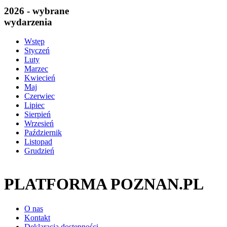
2026 - wybrane
wydarzenia
Wstęp
Styczeń
Luty
Marzec
Kwiecień
Maj
Czerwiec
Lipiec
Sierpień
Wrzesień
Październik
Listopad
Grudzień
PLATFORMA POZNAN.PL
O nas
Kontakt
Deklaracja dostępności