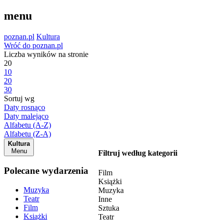
menu
poznan.pl
Kultura
Wróć do poznan.pl
Liczba wyników na stronie
20
10
20
30
Sortuj wg
Daty rosnąco
Daty malejąco
Alfabetu (A-Z)
Alfabetu (Z-A)
Kultura
Menu
Filtruj według kategorii
Polecane wydarzenia
Film
Książki
Muzyka
Muzyka
Teatr
Inne
Film
Sztuka
Książki
Teatr