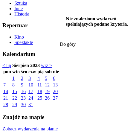
Sztuka
Inne
Historia
Nie znaleziono wydarzeń
spełniających podane kryteria.
Repertuar
Kino
Spektakle
Do góry
Kalendarium
< lip
Sierpień 2023
wrz >
pon
wto
śro
czw
pią
sob
nie
1
2
3
4
5
6
7
8
9
10
11
12
13
14
15
16
17
18
19
20
21
22
23
24
25
26
27
28
29
30
31
Znajdź na mapie
Zobacz wydarzenia na planie