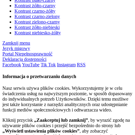
Kontrast biało-czarny
Kontrast żółto-czarny
Kontrast czarno-żółty
Kontrast czarno-zielony
Kontrast zielono-czarny
Kontrast żółto-niebieski
Kontrast niebiesko-żółty
Zamknij menu
Język migowy
Portal Niepełnosprawność
Deklaracja dostępności
Facebook
YouTube
Tik Tok
Instagram
RSS
Informacja o przetwarzaniu danych
Nasz serwis używa plików cookies. Wykorzystujemy je w celu
świadczenia usług na najwyższym poziomie, w sposób dopasowany
do indywidualnych potrzeb Użytkowników. Dzięki temu możliwe
jest także korzystanie z narzędzi analitycznych oraz udostępnianie
funkcji mediów społecznościowych i odtwarzacza wideo.
Kliknij przycisk
„Zaakceptuj lub zamknij”
, by wyrazić zgodę na
używanie plików cookies i przejść bezpośrednio do strony lub
„Wyświetl ustawienia plików cookies”
, aby zobaczyć