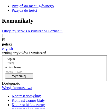
Przejdź do menu głównego
Przejdź do treści
Komunikaty
Oficjalny serwis o kulturze w Poznaniu
|
PL
polski
english
szukaj artykułów i wydarzeń
wpisz
frazę
wpisz frazę
Wyszukaj
Dostępność
Wersja kontrastowa
Kontrast domyślny
Kontrast czarno-biały
Kontrast biało-czarny