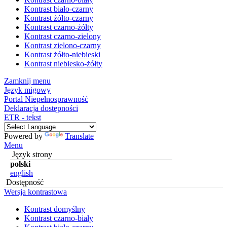
Kontrast biało-czarny
Kontrast żółto-czarny
Kontrast czarno-żółty
Kontrast czarno-zielony
Kontrast zielono-czarny
Kontrast żółto-niebieski
Kontrast niebiesko-żółty
Zamknij menu
Język migowy
Portal Niepełnosprawność
Deklaracja dostępności
ETR - tekst
Powered by
Translate
Menu
Język strony
polski
english
Dostępność
Wersja kontrastowa
Kontrast domyślny
Kontrast czarno-biały