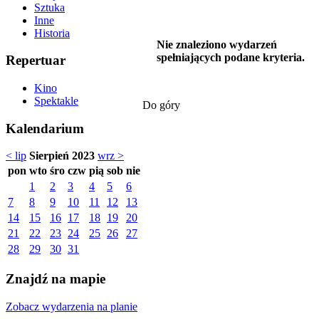
Sztuka
Inne
Historia
Nie znaleziono wydarzeń
spełniających podane kryteria.
Repertuar
Kino
Spektakle
Do góry
Kalendarium
< lip
Sierpień 2023
wrz >
pon
wto
śro
czw
pią
sob
nie
1
2
3
4
5
6
7
8
9
10
11
12
13
14
15
16
17
18
19
20
21
22
23
24
25
26
27
28
29
30
31
Znajdź na mapie
Zobacz wydarzenia na planie