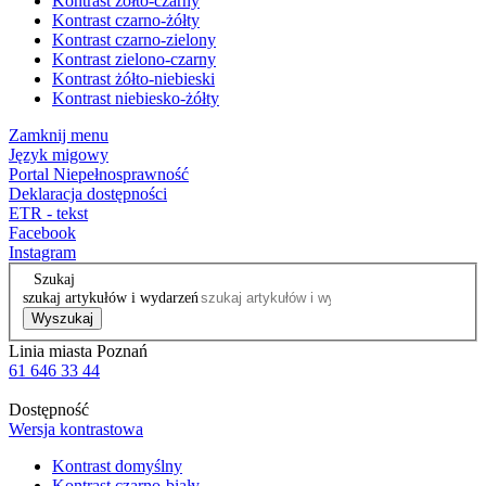
Kontrast żółto-czarny
Kontrast czarno-żółty
Kontrast czarno-zielony
Kontrast zielono-czarny
Kontrast żółto-niebieski
Kontrast niebiesko-żółty
Zamknij menu
Język migowy
Portal Niepełnosprawność
Deklaracja dostępności
ETR - tekst
Facebook
Instagram
Szukaj
szukaj artykułów i wydarzeń
Wyszukaj
Linia miasta Poznań
61 646 33 44
Dostępność
Wersja kontrastowa
Kontrast domyślny
Kontrast czarno-biały