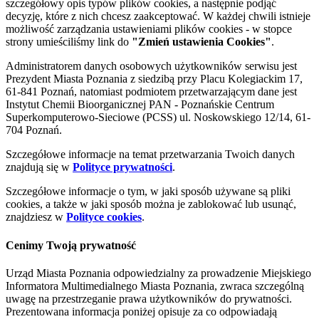
szczegółowy opis typów plików cookies, a następnie podjąć
decyzję, które z nich chcesz zaakceptować. W każdej chwili istnieje
możliwość zarządzania ustawieniami plików cookies - w stopce
strony umieściliśmy link do
"Zmień ustawienia Cookies"
.
Administratorem danych osobowych użytkowników serwisu jest
Prezydent Miasta Poznania z siedzibą przy Placu Kolegiackim 17,
61-841 Poznań, natomiast podmiotem przetwarzającym dane jest
Instytut Chemii Bioorganicznej PAN - Poznańskie Centrum
Superkomputerowo-Sieciowe (PCSS) ul. Noskowskiego 12/14, 61-
704 Poznań.
Szczegółowe informacje na temat przetwarzania Twoich danych
znajdują się w
Polityce prywatności
.
Szczegółowe informacje o tym, w jaki sposób używane są pliki
cookies, a także w jaki sposób można je zablokować lub usunąć,
znajdziesz w
Polityce cookies
.
Cenimy Twoją prywatność
Urząd Miasta Poznania odpowiedzialny za prowadzenie Miejskiego
Informatora Multimedialnego Miasta Poznania, zwraca szczególną
uwagę na przestrzeganie prawa użytkowników do prywatności.
Prezentowana informacja poniżej opisuje za co odpowiadają