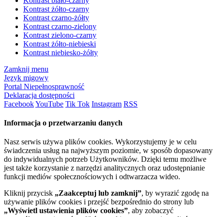
Kontrast biało-czarny
Kontrast żółto-czarny
Kontrast czarno-żółty
Kontrast czarno-zielony
Kontrast zielono-czarny
Kontrast żółto-niebieski
Kontrast niebiesko-żółty
Zamknij menu
Język migowy
Portal Niepełnosprawność
Deklaracja dostępności
Facebook
YouTube
Tik Tok
Instagram
RSS
Informacja o przetwarzaniu danych
Nasz serwis używa plików cookies. Wykorzystujemy je w celu
świadczenia usług na najwyższym poziomie, w sposób dopasowany
do indywidualnych potrzeb Użytkowników. Dzięki temu możliwe
jest także korzystanie z narzędzi analitycznych oraz udostępnianie
funkcji mediów społecznościowych i odtwarzacza wideo.
Kliknij przycisk
„Zaakceptuj lub zamknij”
, by wyrazić zgodę na
używanie plików cookies i przejść bezpośrednio do strony lub
„Wyświetl ustawienia plików cookies”
, aby zobaczyć