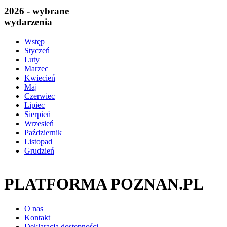
2026 - wybrane
wydarzenia
Wstęp
Styczeń
Luty
Marzec
Kwiecień
Maj
Czerwiec
Lipiec
Sierpień
Wrzesień
Październik
Listopad
Grudzień
PLATFORMA POZNAN.PL
O nas
Kontakt
Deklaracja dostępności