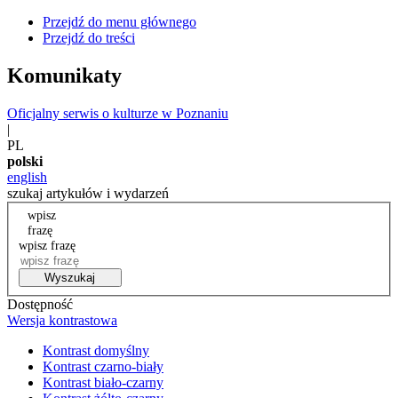
Przejdź do menu głównego
Przejdź do treści
Komunikaty
Oficjalny serwis o kulturze w Poznaniu
|
PL
polski
english
szukaj artykułów i wydarzeń
wpisz
frazę
wpisz frazę
Wyszukaj
Dostępność
Wersja kontrastowa
Kontrast domyślny
Kontrast czarno-biały
Kontrast biało-czarny