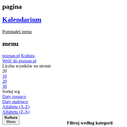
pagina
Kalendarium
Pominąłeś menu
menu
poznan.pl
Kultura
Wróć do poznan.pl
Liczba wyników na stronie
20
10
20
30
Sortuj wg
Daty rosnąco
Daty malejąco
Alfabetu (A-Z)
Alfabetu (Z-A)
Kultura
Menu
Filtruj według kategorii