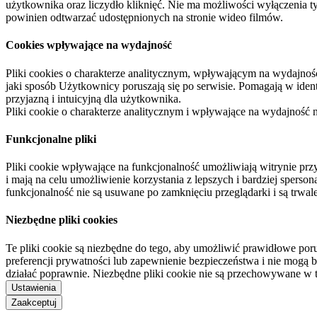
użytkownika oraz liczydło kliknięć. Nie ma możliwości wyłączenia t
powinien odtwarzać udostępnionych na stronie wideo filmów.
Cookies wpływające na wydajność
Pliki cookies o charakterze analitycznym, wpływającym na wydajność zb
jaki sposób Użytkownicy poruszają się po serwisie. Pomagają w ide
przyjazną i intuicyjną dla użytkownika.
Pliki cookie o charakterze analitycznym i wpływające na wydajność
Funkcjonalne pliki
Pliki cookie wpływające na funkcjonalność umożliwiają witrynie p
i mają na celu umożliwienie korzystania z lepszych i bardziej sperso
funkcjonalność nie są usuwane po zamknięciu przeglądarki i są trw
Niezbędne pliki cookies
Te pliki cookie są niezbędne do tego, aby umożliwić prawidłowe poru
preferencji prywatności lub zapewnienie bezpieczeństwa i nie mogą b
działać poprawnie. Niezbędne pliki cookie nie są przechowywane w 
Ustawienia
Zaakceptuj