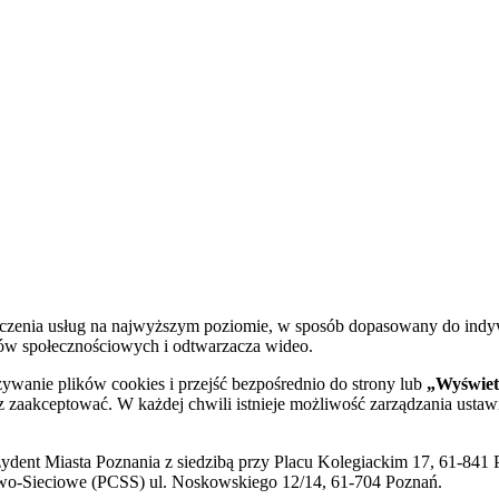
dczenia usług na najwyższym poziomie, w sposób dopasowany do indy
diów społecznościowych i odtwarzacza wideo.
żywanie plików cookies i przejść bezpośrednio do strony lub
„Wyświetl
sz zaakceptować. W każdej chwili istnieje możliwość zarządzania ustaw
ent Miasta Poznania z siedzibą przy Placu Kolegiackim 17, 61-841 P
o-Sieciowe (PCSS) ul. Noskowskiego 12/14, 61-704 Poznań.