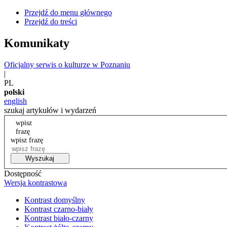
Przejdź do menu głównego
Przejdź do treści
Komunikaty
Oficjalny serwis o kulturze w Poznaniu
|
PL
polski
english
szukaj artykułów i wydarzeń
wpisz
frazę
wpisz frazę
Wyszukaj
Dostępność
Wersja kontrastowa
Kontrast domyślny
Kontrast czarno-biały
Kontrast biało-czarny