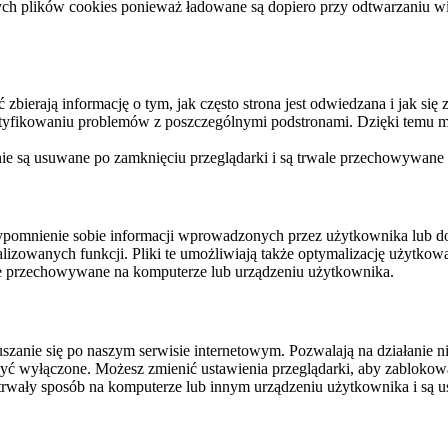
ych plików cookies ponieważ ładowane są dopiero przy odtwarzaniu wid
ierają informację o tym, jak często strona jest odwiedzana i jak się z 
ntyfikowaniu problemów z poszczególnymi podstronami. Dzięki temu mo
 nie są usuwane po zamknięciu przeglądarki i są trwale przechowywane
rzypomnienie sobie informacji wprowadzonych przez użytkownika lub 
nalizowanych funkcji. Pliki te umożliwiają także optymalizację użytko
ale przechowywane na komputerze lub urządzeniu użytkownika.
szanie się po naszym serwisie internetowym. Pozwalają na działanie ni
yć wyłączone. Możesz zmienić ustawienia przeglądarki, aby zablokować
trwały sposób na komputerze lub innym urządzeniu użytkownika i są u