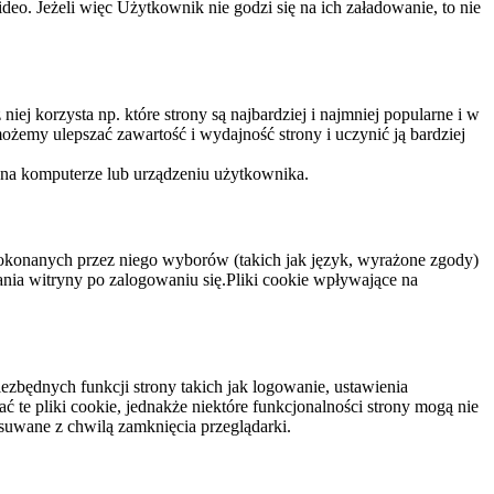
eo. Jeżeli więc Użytkownik nie godzi się na ich załadowanie, to nie
niej korzysta np. które strony są najbardziej i najmniej popularne i w
żemy ulepszać zawartość i wydajność strony i uczynić ją bardziej
 na komputerze lub urządzeniu użytkownika.
dokonanych przez niego wyborów (takich jak język, wyrażone zgody)
wania witryny po zalogowaniu się.Pliki cookie wpływające na
ezbędnych funkcji strony takich jak logowanie, ustawienia
 te pliki cookie, jednakże niektóre funkcjonalności strony mogą nie
suwane z chwilą zamknięcia przeglądarki.