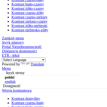
Kontrast biało-czarny
Kontrast żółto-czarny
Kontrast czarno-żółty
Kontrast czarno-zielony
Kontrast zielono-czarny
Kontrast żółto-niebieski
Kontrast niebiesko-żółty
Zamknij menu
Język migowy
Portal Niepełnosprawność
Deklaracja dostępności
ETR - tekst
Powered by
Translate
Menu
Język strony
polski
english
Dostępność
Wersja kontrastowa
Kontrast domyślny
Kontrast czarno-biały