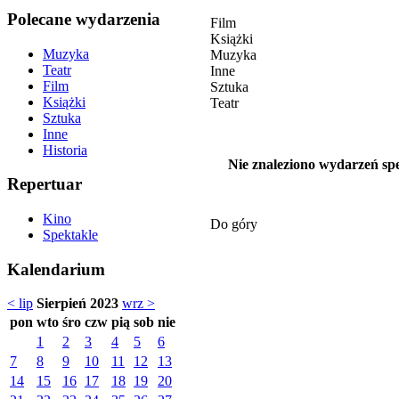
Polecane wydarzenia
Film
Książki
Muzyka
Muzyka
Teatr
Inne
Film
Sztuka
Książki
Teatr
Sztuka
Inne
Historia
Nie znaleziono wydarzeń spe
Repertuar
Kino
Do góry
Spektakle
Kalendarium
< lip
Sierpień 2023
wrz >
pon
wto
śro
czw
pią
sob
nie
1
2
3
4
5
6
7
8
9
10
11
12
13
14
15
16
17
18
19
20