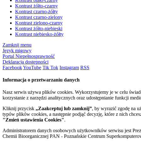
Kontrast biało-czarny
Kontrast żółto-czarny
Kontrast czarno-żółty
Kontrast czarno-zielony
Kontrast zielono-czarny
Kontrast żółto-niebieski
Kontrast niebiesko-żółty
Zamknij menu
Język migowy
Portal Niepełnosprawność
Deklaracja dostępności
Facebook
YouTube
Tik Tok
Instagram
RSS
Informacja o przetwarzaniu danych
Nasz serwis używa plików cookies. Wykorzystujemy je w celu świa
korzystanie z narzędzi analitycznych oraz udostępnianie funkcji me
Kliknij przycisk
„Zaakceptuj lub zamknij”
, by wyrazić zgodę na u
typów plików cookies, a następnie podjąć decyzję, które z nich chce
"Zmień ustawienia Cookies"
.
Administratorem danych osobowych użytkowników serwisu jest Prezyd
Chemii Bioorganicznej PAN - Poznańskie Centrum Superkomputerow