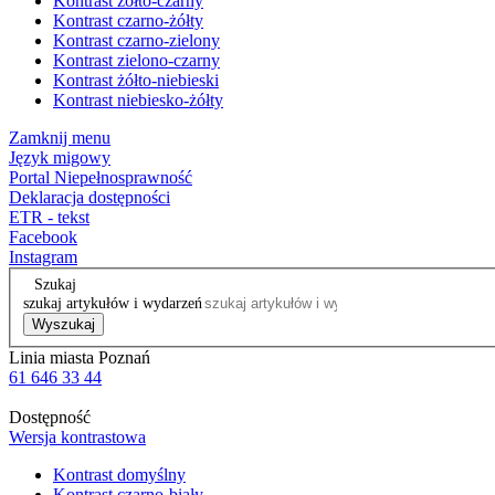
Kontrast żółto-czarny
Kontrast czarno-żółty
Kontrast czarno-zielony
Kontrast zielono-czarny
Kontrast żółto-niebieski
Kontrast niebiesko-żółty
Zamknij menu
Język migowy
Portal Niepełnosprawność
Deklaracja dostępności
ETR - tekst
Facebook
Instagram
Szukaj
szukaj artykułów i wydarzeń
Wyszukaj
Linia miasta Poznań
61 646 33 44
Dostępność
Wersja kontrastowa
Kontrast domyślny
Kontrast czarno-biały