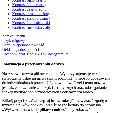
Kontrast biało-czarny
Kontrast żółto-czarny
Kontrast czarno-żółty
Kontrast czarno-zielony
Kontrast zielono-czarny
Kontrast żółto-niebieski
Kontrast niebiesko-żółty
Zamknij menu
Język migowy
Portal Niepełnosprawność
Deklaracja dostępności
Facebook
YouTube
Tik Tok
Instagram
RSS
Informacja o przetwarzaniu danych
Nasz serwis używa plików cookies. Wykorzystujemy je w celu
świadczenia usług na najwyższym poziomie, w sposób dopasowany
do indywidualnych potrzeb Użytkowników. Dzięki temu możliwe
jest także korzystanie z narzędzi analitycznych oraz udostępnianie
funkcji mediów społecznościowych i odtwarzacza wideo.
Kliknij przycisk
„Zaakceptuj lub zamknij”
, by wyrazić zgodę na
używanie plików cookies i przejść bezpośrednio do strony lub
„Wyświetl ustawienia plików cookies”
, aby zobaczyć