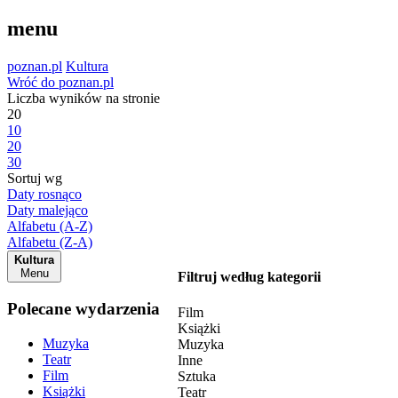
menu
poznan.pl
Kultura
Wróć do poznan.pl
Liczba wyników na stronie
20
10
20
30
Sortuj wg
Daty rosnąco
Daty malejąco
Alfabetu (A-Z)
Alfabetu (Z-A)
Kultura
Menu
Filtruj według kategorii
Polecane wydarzenia
Film
Książki
Muzyka
Muzyka
Teatr
Inne
Film
Sztuka
Książki
Teatr