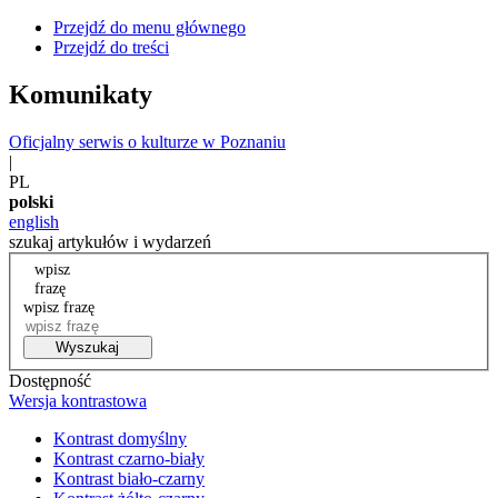
Przejdź do menu głównego
Przejdź do treści
Komunikaty
Oficjalny serwis o kulturze w Poznaniu
|
PL
polski
english
szukaj artykułów i wydarzeń
wpisz
frazę
wpisz frazę
Wyszukaj
Dostępność
Wersja kontrastowa
Kontrast domyślny
Kontrast czarno-biały
Kontrast biało-czarny