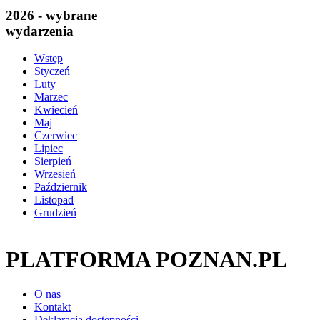
2026 - wybrane
wydarzenia
Wstęp
Styczeń
Luty
Marzec
Kwiecień
Maj
Czerwiec
Lipiec
Sierpień
Wrzesień
Październik
Listopad
Grudzień
PLATFORMA POZNAN.PL
O nas
Kontakt
Deklaracja dostępności