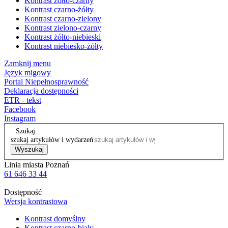
Kontrast żółto-czarny
Kontrast czarno-żółty
Kontrast czarno-zielony
Kontrast zielono-czarny
Kontrast żółto-niebieski
Kontrast niebiesko-żółty
Zamknij menu
Język migowy
Portal Niepełnosprawność
Deklaracja dostępności
ETR - tekst
Facebook
Instagram
Szukaj
szukaj artykułów i wydarzeń
Wyszukaj
Linia miasta Poznań
61 646 33 44
Dostępność
Wersja kontrastowa
Kontrast domyślny
Kontrast czarno-biały