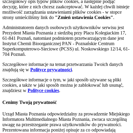
szczegółowy opis typów plików cookies, a następnie podjąć
decyzję, które z nich chcesz zaakceptować. W każdej chwili istnieje
możliwość zarządzania ustawieniami plików cookies - w stopce
strony umieściliśmy link do
"Zmień ustawienia Cookies"
.
Administratorem danych osobowych użytkowników serwisu jest
Prezydent Miasta Poznania z siedzibą przy Placu Kolegiackim 17,
61-841 Poznań, natomiast podmiotem przetwarzającym dane jest
Instytut Chemii Bioorganicznej PAN - Poznańskie Centrum
Superkomputerowo-Sieciowe (PCSS) ul. Noskowskiego 12/14, 61-
704 Poznań.
Szczegółowe informacje na temat przetwarzania Twoich danych
znajdują się w
Polityce prywatności
.
Szczegółowe informacje o tym, w jaki sposób używane są pliki
cookies, a także w jaki sposób można je zablokować lub usunąć,
znajdziesz w
Polityce cookies
.
Cenimy Twoją prywatność
Urząd Miasta Poznania odpowiedzialny za prowadzenie Miejskiego
Informatora Multimedialnego Miasta Poznania, zwraca szczególną
uwagę na przestrzeganie prawa użytkowników do prywatności.
Prezentowana informacja poniżej opisuje za co odpowiadają