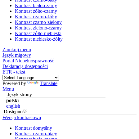
Kontrast biało-czarny
Kontrast żółto-czarny
Kontrast czarno-żółty
Kontrast czarno-zielony
Kontrast zielono-czarny
Kontrast żółto-niebieski
Kontrast niebiesko-żółty
Zamknij menu
Język migowy
Portal Niepełnosprawność
Deklaracja dostępności
ETR - tekst
Powered by
Translate
Menu
Język strony
polski
english
Dostępność
Wersja kontrastowa
Kontrast domyślny
Kontrast czarno-biały