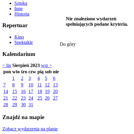
Sztuka
Inne
Historia
Nie znaleziono wydarzeń
spełniających podane kryteria.
Repertuar
Kino
Spektakle
Do góry
Kalendarium
< lip
Sierpień 2023
wrz >
pon
wto
śro
czw
pią
sob
nie
1
2
3
4
5
6
7
8
9
10
11
12
13
14
15
16
17
18
19
20
21
22
23
24
25
26
27
28
29
30
31
Znajdź na mapie
Zobacz wydarzenia na planie