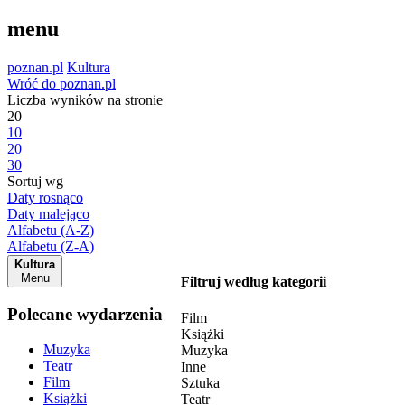
menu
poznan.pl
Kultura
Wróć do poznan.pl
Liczba wyników na stronie
20
10
20
30
Sortuj wg
Daty rosnąco
Daty malejąco
Alfabetu (A-Z)
Alfabetu (Z-A)
Kultura
Menu
Filtruj według kategorii
Polecane wydarzenia
Film
Książki
Muzyka
Muzyka
Teatr
Inne
Film
Sztuka
Książki
Teatr