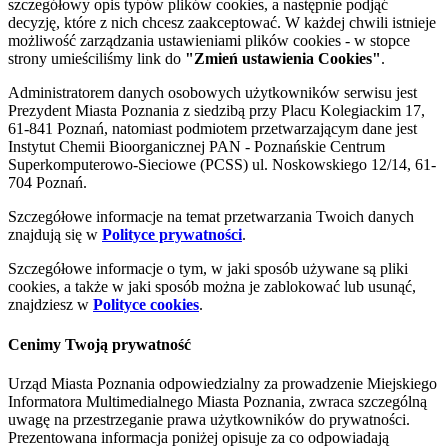
szczegółowy opis typów plików cookies, a następnie podjąć
decyzję, które z nich chcesz zaakceptować. W każdej chwili istnieje
możliwość zarządzania ustawieniami plików cookies - w stopce
strony umieściliśmy link do
"Zmień ustawienia Cookies"
.
Administratorem danych osobowych użytkowników serwisu jest
Prezydent Miasta Poznania z siedzibą przy Placu Kolegiackim 17,
61-841 Poznań, natomiast podmiotem przetwarzającym dane jest
Instytut Chemii Bioorganicznej PAN - Poznańskie Centrum
Superkomputerowo-Sieciowe (PCSS) ul. Noskowskiego 12/14, 61-
704 Poznań.
Szczegółowe informacje na temat przetwarzania Twoich danych
znajdują się w
Polityce prywatności
.
Szczegółowe informacje o tym, w jaki sposób używane są pliki
cookies, a także w jaki sposób można je zablokować lub usunąć,
znajdziesz w
Polityce cookies
.
Cenimy Twoją prywatność
Urząd Miasta Poznania odpowiedzialny za prowadzenie Miejskiego
Informatora Multimedialnego Miasta Poznania, zwraca szczególną
uwagę na przestrzeganie prawa użytkowników do prywatności.
Prezentowana informacja poniżej opisuje za co odpowiadają