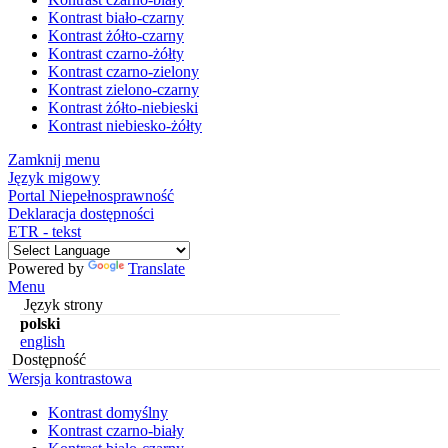
Kontrast biało-czarny
Kontrast żółto-czarny
Kontrast czarno-żółty
Kontrast czarno-zielony
Kontrast zielono-czarny
Kontrast żółto-niebieski
Kontrast niebiesko-żółty
Zamknij menu
Język migowy
Portal Niepełnosprawność
Deklaracja dostępności
ETR - tekst
Powered by
Translate
Menu
Język strony
polski
english
Dostępność
Wersja kontrastowa
Kontrast domyślny
Kontrast czarno-biały