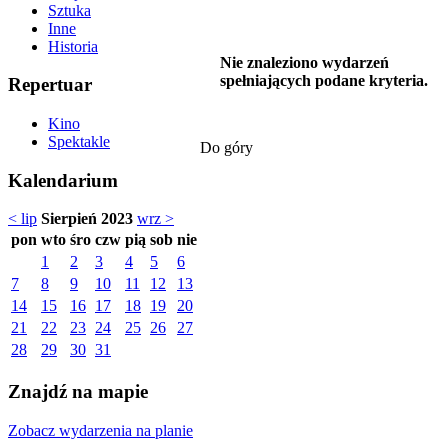
Sztuka
Inne
Historia
Nie znaleziono wydarzeń
spełniających podane kryteria.
Repertuar
Kino
Spektakle
Do góry
Kalendarium
< lip
Sierpień 2023
wrz >
pon
wto
śro
czw
pią
sob
nie
1
2
3
4
5
6
7
8
9
10
11
12
13
14
15
16
17
18
19
20
21
22
23
24
25
26
27
28
29
30
31
Znajdź na mapie
Zobacz wydarzenia na planie