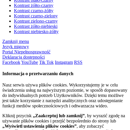
Kontrast biało-czarny
Kontrast żółto-czarny
Kontrast czarno-żółty
Kontrast czarno-zielony
Kontrast zielono-czarny
Kontrast żółto-niebieski
Kontrast niebiesko-żółty
Zamknij menu
Język migowy
Portal Niepełnosprawność
Deklaracja dostępności
Facebook
YouTube
Tik Tok
Instagram
RSS
Informacja o przetwarzaniu danych
Nasz serwis używa plików cookies. Wykorzystujemy je w celu
świadczenia usług na najwyższym poziomie, w sposób dopasowany
do indywidualnych potrzeb Użytkowników. Dzięki temu możliwe
jest także korzystanie z narzędzi analitycznych oraz udostępnianie
funkcji mediów społecznościowych i odtwarzacza wideo.
Kliknij przycisk
„Zaakceptuj lub zamknij”
, by wyrazić zgodę na
używanie plików cookies i przejść bezpośrednio do strony lub
„Wyświetl ustawienia plików cookies”
, aby zobaczyć