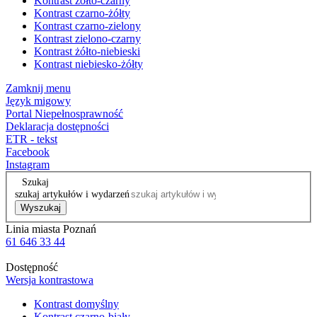
Kontrast żółto-czarny
Kontrast czarno-żółty
Kontrast czarno-zielony
Kontrast zielono-czarny
Kontrast żółto-niebieski
Kontrast niebiesko-żółty
Zamknij menu
Język migowy
Portal Niepełnosprawność
Deklaracja dostępności
ETR - tekst
Facebook
Instagram
Szukaj
szukaj artykułów i wydarzeń
Wyszukaj
Linia miasta Poznań
61 646 33 44
Dostępność
Wersja kontrastowa
Kontrast domyślny
Kontrast czarno-biały