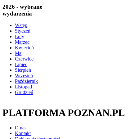
2026 - wybrane
wydarzenia
Wstęp
Styczeń
Luty
Marzec
Kwiecień
Maj
Czerwiec
Lipiec
Sierpień
Wrzesień
Październik
Listopad
Grudzień
PLATFORMA POZNAN.PL
O nas
Kontakt
Deklaracja dostępności