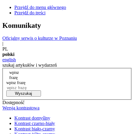
Przejdź do menu głównego
Przejdź do treści
Komunikaty
Oficjalny serwis o kulturze w Poznaniu
|
PL
polski
english
szukaj artykułów i wydarzeń
wpisz
frazę
wpisz frazę
Wyszukaj
Dostępność
Wersja kontrastowa
Kontrast domyślny
Kontrast czarno-biały
Kontrast biało-czarny