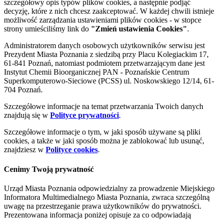
szczegółowy opis typów plików cookies, a następnie podjąć
decyzję, które z nich chcesz zaakceptować. W każdej chwili istnieje
możliwość zarządzania ustawieniami plików cookies - w stopce
strony umieściliśmy link do
"Zmień ustawienia Cookies"
.
Administratorem danych osobowych użytkowników serwisu jest
Prezydent Miasta Poznania z siedzibą przy Placu Kolegiackim 17,
61-841 Poznań, natomiast podmiotem przetwarzającym dane jest
Instytut Chemii Bioorganicznej PAN - Poznańskie Centrum
Superkomputerowo-Sieciowe (PCSS) ul. Noskowskiego 12/14, 61-
704 Poznań.
Szczegółowe informacje na temat przetwarzania Twoich danych
znajdują się w
Polityce prywatności
.
Szczegółowe informacje o tym, w jaki sposób używane są pliki
cookies, a także w jaki sposób można je zablokować lub usunąć,
znajdziesz w
Polityce cookies
.
Cenimy Twoją prywatność
Urząd Miasta Poznania odpowiedzialny za prowadzenie Miejskiego
Informatora Multimedialnego Miasta Poznania, zwraca szczególną
uwagę na przestrzeganie prawa użytkowników do prywatności.
Prezentowana informacja poniżej opisuje za co odpowiadają