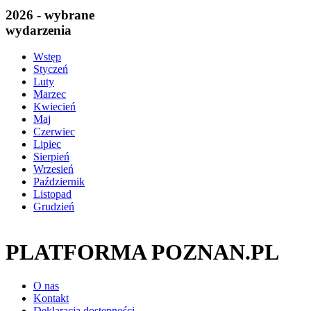
2026 - wybrane
wydarzenia
Wstęp
Styczeń
Luty
Marzec
Kwiecień
Maj
Czerwiec
Lipiec
Sierpień
Wrzesień
Październik
Listopad
Grudzień
PLATFORMA POZNAN.PL
O nas
Kontakt
Deklaracja dostępności