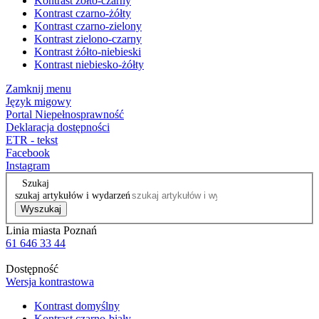
Kontrast żółto-czarny
Kontrast czarno-żółty
Kontrast czarno-zielony
Kontrast zielono-czarny
Kontrast żółto-niebieski
Kontrast niebiesko-żółty
Zamknij menu
Język migowy
Portal Niepełnosprawność
Deklaracja dostępności
ETR - tekst
Facebook
Instagram
Szukaj
szukaj artykułów i wydarzeń
Wyszukaj
Linia miasta Poznań
61 646 33 44
Dostępność
Wersja kontrastowa
Kontrast domyślny
Kontrast czarno-biały