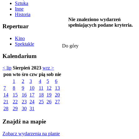
Sztuka
Inne
Historia
Nie znaleziono wydarzeń
spełniających podane kryteria.
Repertuar
Kino
Spektakle
Do góry
Kalendarium
< lip
Sierpień 2023
wrz >
pon
wto
śro
czw
pią
sob
nie
1
2
3
4
5
6
7
8
9
10
11
12
13
14
15
16
17
18
19
20
21
22
23
24
25
26
27
28
29
30
31
Znajdź na mapie
Zobacz wydarzenia na planie