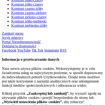
Kontrast biało-czarny
Kontrast żółto-czarny
Kontrast czarno-żółty
Kontrast czarno-zielony
Kontrast zielono-czarny
Kontrast żółto-niebieski
Kontrast niebiesko-żółty
Zamknij menu
Język migowy
Portal Niepełnosprawność
Deklaracja dostępności
Facebook
YouTube
Tik Tok
Instagram
RSS
Informacja o przetwarzaniu danych
Nasz serwis używa plików cookies. Wykorzystujemy je w celu
świadczenia usług na najwyższym poziomie, w sposób dopasowany
do indywidualnych potrzeb Użytkowników. Dzięki temu możliwe
jest także korzystanie z narzędzi analitycznych oraz udostępnianie
funkcji mediów społecznościowych i odtwarzacza wideo.
Kliknij przycisk
„Zaakceptuj lub zamknij”
, by wyrazić zgodę na
używanie plików cookies i przejść bezpośrednio do strony lub
„Wyświetl ustawienia plików cookies”
, aby zobaczyć