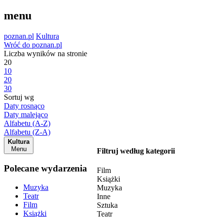
menu
poznan.pl
Kultura
Wróć do poznan.pl
Liczba wyników na stronie
20
10
20
30
Sortuj wg
Daty rosnąco
Daty malejąco
Alfabetu (A-Z)
Alfabetu (Z-A)
Kultura
Menu
Filtruj według kategorii
Polecane wydarzenia
Film
Książki
Muzyka
Muzyka
Teatr
Inne
Film
Sztuka
Książki
Teatr