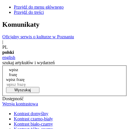
Przejdź do menu głównego
Przejdź do treści
Komunikaty
Oficjalny serwis o kulturze w Poznaniu
|
PL
polski
english
szukaj artykułów i wydarzeń
wpisz
frazę
wpisz frazę
Wyszukaj
Dostępność
Wersja kontrastowa
Kontrast domyślny
Kontrast czarno-biały
Kontrast biało-czarny