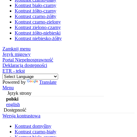
Kontrast biało-czarny
Kontrast żółto-czarny
Kontrast czarno-żółty
Kontrast czarno-zielony
Kontrast zielono-czarny
Kontrast żółto-niebieski
Kontrast niebiesko-żółty
Zamknij menu
Język migowy
Portal Niepełnosprawność
Deklaracja dostępności
ETR - tekst
Powered by
Translate
Menu
Język strony
polski
english
Dostępność
Wersja kontrastowa
Kontrast domyślny
Kontrast czarno-biały