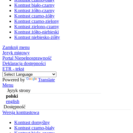
Kontrast biało-czarny
Kontrast żółto-czarny
Kontrast czarno-żółty
Kontrast czarno-zielony
Kontrast zielono-czarny
Kontrast żółto-niebieski
Kontrast niebiesko-żółty
Zamknij menu
Język migowy
Portal Niepełnosprawność
Deklaracja dostępności
ETR - tekst
Powered by
Translate
Menu
Język strony
polski
english
Dostępność
Wersja kontrastowa
Kontrast domyślny
Kontrast czarno-biały