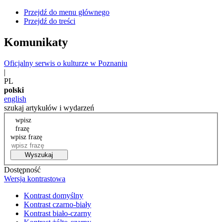
Przejdź do menu głównego
Przejdź do treści
Komunikaty
Oficjalny serwis o kulturze w Poznaniu
|
PL
polski
english
szukaj artykułów i wydarzeń
wpisz
frazę
wpisz frazę
Wyszukaj
Dostępność
Wersja kontrastowa
Kontrast domyślny
Kontrast czarno-biały
Kontrast biało-czarny