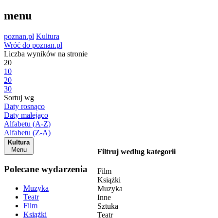
menu
poznan.pl
Kultura
Wróć do poznan.pl
Liczba wyników na stronie
20
10
20
30
Sortuj wg
Daty rosnąco
Daty malejąco
Alfabetu (A-Z)
Alfabetu (Z-A)
Kultura
Menu
Filtruj według kategorii
Polecane wydarzenia
Film
Książki
Muzyka
Muzyka
Teatr
Inne
Film
Sztuka
Książki
Teatr