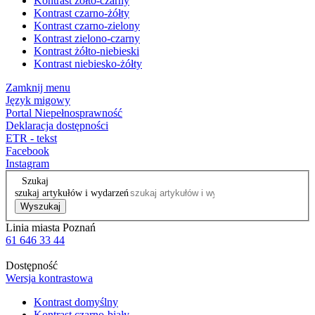
Kontrast żółto-czarny
Kontrast czarno-żółty
Kontrast czarno-zielony
Kontrast zielono-czarny
Kontrast żółto-niebieski
Kontrast niebiesko-żółty
Zamknij menu
Język migowy
Portal Niepełnosprawność
Deklaracja dostępności
ETR - tekst
Facebook
Instagram
Szukaj
szukaj artykułów i wydarzeń
Wyszukaj
Linia miasta Poznań
61 646 33 44
Dostępność
Wersja kontrastowa
Kontrast domyślny
Kontrast czarno-biały