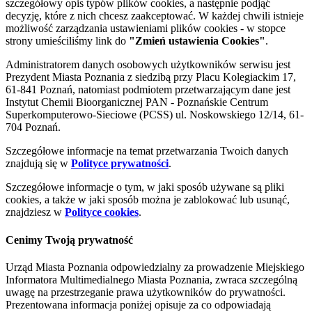
szczegółowy opis typów plików cookies, a następnie podjąć
decyzję, które z nich chcesz zaakceptować. W każdej chwili istnieje
możliwość zarządzania ustawieniami plików cookies - w stopce
strony umieściliśmy link do
"Zmień ustawienia Cookies"
.
Administratorem danych osobowych użytkowników serwisu jest
Prezydent Miasta Poznania z siedzibą przy Placu Kolegiackim 17,
61-841 Poznań, natomiast podmiotem przetwarzającym dane jest
Instytut Chemii Bioorganicznej PAN - Poznańskie Centrum
Superkomputerowo-Sieciowe (PCSS) ul. Noskowskiego 12/14, 61-
704 Poznań.
Szczegółowe informacje na temat przetwarzania Twoich danych
znajdują się w
Polityce prywatności
.
Szczegółowe informacje o tym, w jaki sposób używane są pliki
cookies, a także w jaki sposób można je zablokować lub usunąć,
znajdziesz w
Polityce cookies
.
Cenimy Twoją prywatność
Urząd Miasta Poznania odpowiedzialny za prowadzenie Miejskiego
Informatora Multimedialnego Miasta Poznania, zwraca szczególną
uwagę na przestrzeganie prawa użytkowników do prywatności.
Prezentowana informacja poniżej opisuje za co odpowiadają