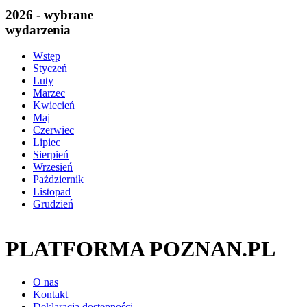
2026 - wybrane
wydarzenia
Wstęp
Styczeń
Luty
Marzec
Kwiecień
Maj
Czerwiec
Lipiec
Sierpień
Wrzesień
Październik
Listopad
Grudzień
PLATFORMA POZNAN.PL
O nas
Kontakt
Deklaracja dostępności