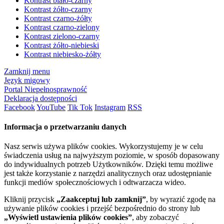
Kontrast biało-czarny
Kontrast żółto-czarny
Kontrast czarno-żółty
Kontrast czarno-zielony
Kontrast zielono-czarny
Kontrast żółto-niebieski
Kontrast niebiesko-żółty
Zamknij menu
Język migowy
Portal Niepełnosprawność
Deklaracja dostępności
Facebook
YouTube
Tik Tok
Instagram
RSS
Informacja o przetwarzaniu danych
Nasz serwis używa plików cookies. Wykorzystujemy je w celu
świadczenia usług na najwyższym poziomie, w sposób dopasowany
do indywidualnych potrzeb Użytkowników. Dzięki temu możliwe
jest także korzystanie z narzędzi analitycznych oraz udostępnianie
funkcji mediów społecznościowych i odtwarzacza wideo.
Kliknij przycisk
„Zaakceptuj lub zamknij”
, by wyrazić zgodę na
używanie plików cookies i przejść bezpośrednio do strony lub
„Wyświetl ustawienia plików cookies”
, aby zobaczyć