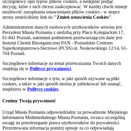
szczegółowy opis typów plików cookies, a następnie podjąć
decyzję, które z nich chcesz zaakceptować. W każdej chwili istnieje
możliwość zarządzania ustawieniami plików cookies - w stopce
strony umieściliśmy link do
"Zmień ustawienia Cookies"
.
Administratorem danych osobowych użytkowników serwisu jest
Prezydent Miasta Poznania z siedzibą przy Placu Kolegiackim 17,
61-841 Poznań, natomiast podmiotem przetwarzającym dane jest
Instytut Chemii Bioorganicznej PAN - Poznańskie Centrum
Superkomputerowo-Sieciowe (PCSS) ul. Noskowskiego 12/14, 61-
704 Poznań.
Szczegółowe informacje na temat przetwarzania Twoich danych
znajdują się w
Polityce prywatności
.
Szczegółowe informacje o tym, w jaki sposób używane są pliki
cookies, a także w jaki sposób można je zablokować lub usunąć,
znajdziesz w
Polityce cookies
.
Cenimy Twoją prywatność
Urząd Miasta Poznania odpowiedzialny za prowadzenie Miejskiego
Informatora Multimedialnego Miasta Poznania, zwraca szczególną
uwagę na przestrzeganie prawa użytkowników do prywatności.
Prezentowana informacja poniżej opisuje za co odpowiadają