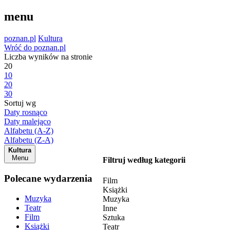
menu
poznan.pl
Kultura
Wróć do poznan.pl
Liczba wyników na stronie
20
10
20
30
Sortuj wg
Daty rosnąco
Daty malejąco
Alfabetu (A-Z)
Alfabetu (Z-A)
Kultura
Menu
Filtruj według kategorii
Polecane wydarzenia
Film
Książki
Muzyka
Muzyka
Teatr
Inne
Film
Sztuka
Książki
Teatr