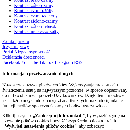
Kontrast biało-czarny
Kontrast żółto-czarny
Kontrast czarno-żółty
Kontrast czarno-zielony
Kontrast zielono-czarny
Kontrast żółto-niebieski
Kontrast niebiesko-żółty
Zamknij menu
Język migowy
Portal Niepełnosprawność
Deklaracja dostępności
Facebook
YouTube
Tik Tok
Instagram
RSS
Informacja o przetwarzaniu danych
Nasz serwis używa plików cookies. Wykorzystujemy je w celu
świadczenia usług na najwyższym poziomie, w sposób dopasowany
do indywidualnych potrzeb Użytkowników. Dzięki temu możliwe
jest także korzystanie z narzędzi analitycznych oraz udostępnianie
funkcji mediów społecznościowych i odtwarzacza wideo.
Kliknij przycisk
„Zaakceptuj lub zamknij”
, by wyrazić zgodę na
używanie plików cookies i przejść bezpośrednio do strony lub
„Wyświetl ustawienia plików cookies”
, aby zobaczyć