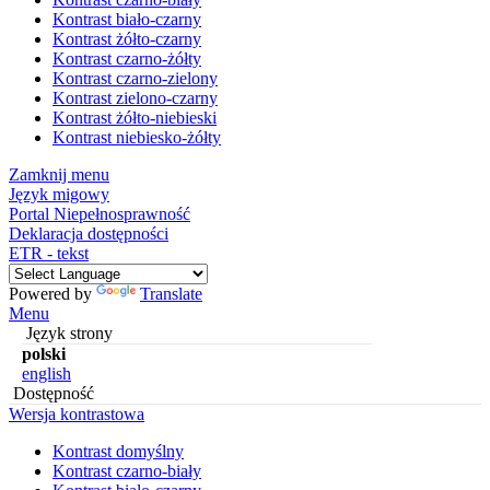
Kontrast biało-czarny
Kontrast żółto-czarny
Kontrast czarno-żółty
Kontrast czarno-zielony
Kontrast zielono-czarny
Kontrast żółto-niebieski
Kontrast niebiesko-żółty
Zamknij menu
Język migowy
Portal Niepełnosprawność
Deklaracja dostępności
ETR - tekst
Powered by
Translate
Menu
Język strony
polski
english
Dostępność
Wersja kontrastowa
Kontrast domyślny
Kontrast czarno-biały