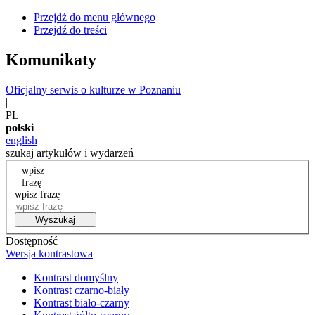
Przejdź do menu głównego
Przejdź do treści
Komunikaty
Oficjalny serwis o kulturze w Poznaniu
|
PL
polski
english
szukaj artykułów i wydarzeń
wpisz
frazę
wpisz frazę
Wyszukaj
Dostępność
Wersja kontrastowa
Kontrast domyślny
Kontrast czarno-biały
Kontrast biało-czarny