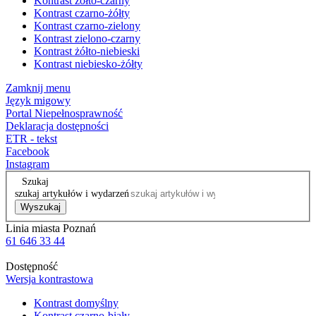
Kontrast żółto-czarny
Kontrast czarno-żółty
Kontrast czarno-zielony
Kontrast zielono-czarny
Kontrast żółto-niebieski
Kontrast niebiesko-żółty
Zamknij menu
Język migowy
Portal Niepełnosprawność
Deklaracja dostępności
ETR - tekst
Facebook
Instagram
Szukaj
szukaj artykułów i wydarzeń
Wyszukaj
Linia miasta Poznań
61 646 33 44
Dostępność
Wersja kontrastowa
Kontrast domyślny
Kontrast czarno-biały