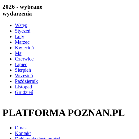
2026 - wybrane
wydarzenia
Wstęp
Styczeń
Luty
Marzec
Kwiecień
Maj
Czerwiec
Lipiec
Sierpień
Wrzesień
Październik
Listopad
Grudzień
PLATFORMA POZNAN.PL
O nas
Kontakt
Deklaracja dostępności