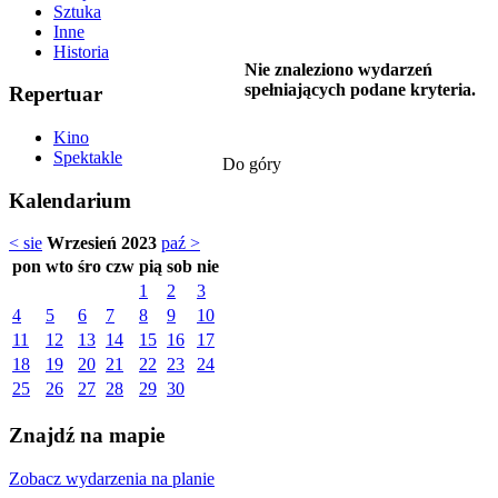
Sztuka
Inne
Historia
Nie znaleziono wydarzeń
spełniających podane kryteria.
Repertuar
Kino
Spektakle
Do góry
Kalendarium
< sie
Wrzesień 2023
paź >
pon
wto
śro
czw
pią
sob
nie
1
2
3
4
5
6
7
8
9
10
11
12
13
14
15
16
17
18
19
20
21
22
23
24
25
26
27
28
29
30
Znajdź na mapie
Zobacz wydarzenia na planie