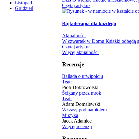
Listopad
Czytaj artykuł
Grudzień
Bajkoterapia dla każdego
Aktualności
W czwartek w Domu Książki odbędą się
Czytaj artykuł
Więcej aktualności
Recenzje
Ballada o urwipołciu
Teatr
Piotr Dobrowolski
Ścigany przez mrok
Teatr
Adam Domalewski
Wczasy pod namiotem
Muzyka
Jacek Adamiec
Więcej recenzji
Rozmowy