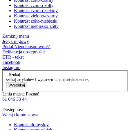
Kontrast żółto-czarny
Kontrast czarno-żółty
Kontrast czarno-zielony
Kontrast zielono-czarny
Kontrast żółto-niebieski
Kontrast niebiesko-żółty
Zamknij menu
Język migowy
Portal Niepełnosprawność
Deklaracja dostępności
ETR - tekst
Facebook
Instagram
Szukaj
szukaj artykułów i wydarzeń
Wyszukaj
Linia miasta Poznań
61 646 33 44
Dostępność
Wersja kontrastowa
Kontrast domyślny
Kontrast czarno-biały