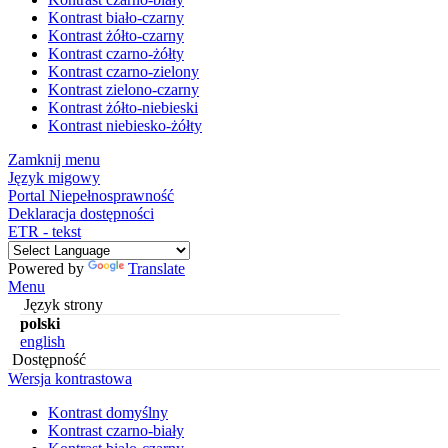
Kontrast biało-czarny
Kontrast żółto-czarny
Kontrast czarno-żółty
Kontrast czarno-zielony
Kontrast zielono-czarny
Kontrast żółto-niebieski
Kontrast niebiesko-żółty
Zamknij menu
Język migowy
Portal Niepełnosprawność
Deklaracja dostępności
ETR - tekst
Powered by
Translate
Menu
Język strony
polski
english
Dostępność
Wersja kontrastowa
Kontrast domyślny
Kontrast czarno-biały