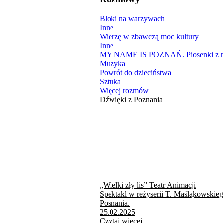
Bloki na warzywach
Inne
Wierzę w zbawczą moc kultury
Inne
MY NAME IS POZNAŃ. Piosenki z mi
Muzyka
Powrót do dzieciństwa
Sztuka
Więcej rozmów
Dźwięki z Poznania
„Wielki zły lis” Teatr Animacji
Spektakl w reżyserii T. Maśląkowskie
Posnania.
25.02.2025
Czytaj więcej