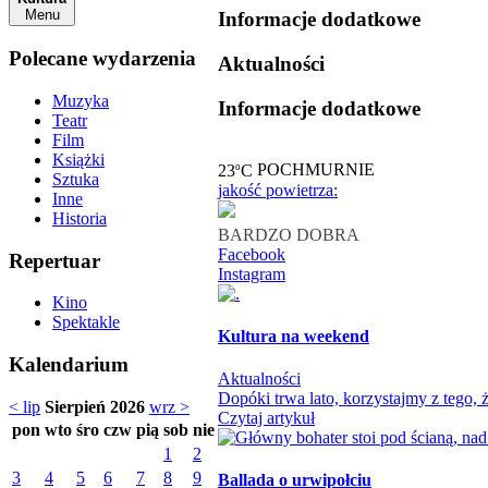
Menu
Informacje dodatkowe
Polecane wydarzenia
Aktualności
Muzyka
Informacje dodatkowe
Teatr
Film
Książki
o
23
C
POCHMURNIE
Sztuka
jakość powietrza:
Inne
Historia
BARDZO DOBRA
Facebook
Repertuar
Instagram
Kino
Spektakle
Kultura na weekend
Kalendarium
Aktualności
Dopóki trwa lato, korzystajmy z tego
< lip
Sierpień 2026
wrz >
Czytaj artykuł
pon
wto
śro
czw
pią
sob
nie
1
2
3
4
5
6
7
8
9
Ballada o urwipołciu