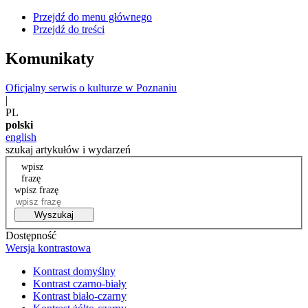
Przejdź do menu głównego
Przejdź do treści
Komunikaty
Oficjalny serwis o kulturze w Poznaniu
|
PL
polski
english
szukaj artykułów i wydarzeń
wpisz
frazę
wpisz frazę
Wyszukaj
Dostępność
Wersja kontrastowa
Kontrast domyślny
Kontrast czarno-biały
Kontrast biało-czarny