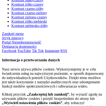
Kontrast biało-czarny
Kontrast żółto-czarny
Kontrast czarno-żółty
Kontrast czarno-zielony
Kontrast zielono-czarny
Kontrast żółto-niebieski
Kontrast niebiesko-żółty
Zamknij menu
Język migowy
Portal Niepełnosprawność
Deklaracja dostępności
Facebook
YouTube
Tik Tok
Instagram
RSS
Informacja o przetwarzaniu danych
Nasz serwis używa plików cookies. Wykorzystujemy je w celu
świadczenia usług na najwyższym poziomie, w sposób dopasowany
do indywidualnych potrzeb Użytkowników. Dzięki temu możliwe
jest także korzystanie z narzędzi analitycznych oraz udostępnianie
funkcji mediów społecznościowych i odtwarzacza wideo.
Kliknij przycisk
„Zaakceptuj lub zamknij”
, by wyrazić zgodę na
używanie plików cookies i przejść bezpośrednio do strony lub
„Wyświetl ustawienia plików cookies”
, aby zobaczyć