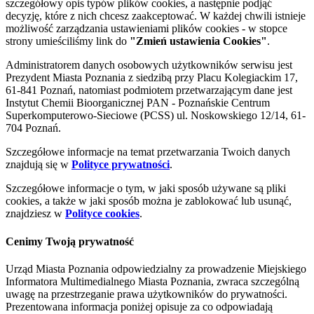
szczegółowy opis typów plików cookies, a następnie podjąć
decyzję, które z nich chcesz zaakceptować. W każdej chwili istnieje
możliwość zarządzania ustawieniami plików cookies - w stopce
strony umieściliśmy link do
"Zmień ustawienia Cookies"
.
Administratorem danych osobowych użytkowników serwisu jest
Prezydent Miasta Poznania z siedzibą przy Placu Kolegiackim 17,
61-841 Poznań, natomiast podmiotem przetwarzającym dane jest
Instytut Chemii Bioorganicznej PAN - Poznańskie Centrum
Superkomputerowo-Sieciowe (PCSS) ul. Noskowskiego 12/14, 61-
704 Poznań.
Szczegółowe informacje na temat przetwarzania Twoich danych
znajdują się w
Polityce prywatności
.
Szczegółowe informacje o tym, w jaki sposób używane są pliki
cookies, a także w jaki sposób można je zablokować lub usunąć,
znajdziesz w
Polityce cookies
.
Cenimy Twoją prywatność
Urząd Miasta Poznania odpowiedzialny za prowadzenie Miejskiego
Informatora Multimedialnego Miasta Poznania, zwraca szczególną
uwagę na przestrzeganie prawa użytkowników do prywatności.
Prezentowana informacja poniżej opisuje za co odpowiadają