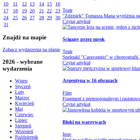
10
11
12
13
14
15
16
Teatr
17
18
19
20
21
22
23
"Zdzisiek" Tomasza Mana wyróżnia się
24
25
26
27
28
29
30
Czytaj artykuł
31
Znajdź na mapie
Ścigany przez mrok
Zobacz wydarzenia na planie
Teatr
Spektakl "Caravaggio" w choreografii M
2026 - wybrane
Czytaj artykuł
wydarzenia
Argentyna w 16 obrazach
Wstęp
Styczeń
Luty
Film
Marzec
Fragment z pretensjonalnym i rasistowsk
Kwiecień
Czytaj artykuł
Maj
Czerwiec
Lipiec
Bloki na warzywach
Sierpień
Wrzesień
Inne
Październik
Dziś to wielkie osiedle mieszkaniowe,