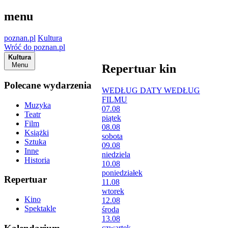
menu
poznan.pl
Kultura
Wróć do poznan.pl
Kultura
Menu
Repertuar kin
Polecane wydarzenia
WEDŁUG DATY
WEDŁUG
FILMU
Muzyka
07.08
Teatr
piątek
Film
08.08
Książki
sobota
Sztuka
09.08
Inne
niedziela
Historia
10.08
poniedziałek
Repertuar
11.08
wtorek
Kino
12.08
Spektakle
środa
13.08
czwartek