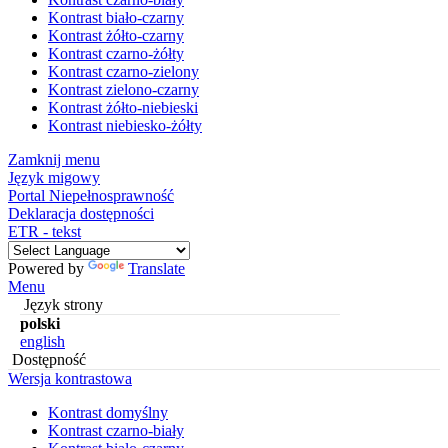
Kontrast biało-czarny
Kontrast żółto-czarny
Kontrast czarno-żółty
Kontrast czarno-zielony
Kontrast zielono-czarny
Kontrast żółto-niebieski
Kontrast niebiesko-żółty
Zamknij menu
Język migowy
Portal Niepełnosprawność
Deklaracja dostępności
ETR - tekst
Powered by
Translate
Menu
Język strony
polski
english
Dostępność
Wersja kontrastowa
Kontrast domyślny
Kontrast czarno-biały