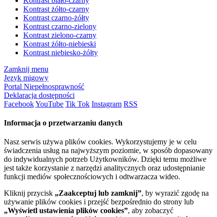
Kontrast biało-czarny
Kontrast żółto-czarny
Kontrast czarno-żółty
Kontrast czarno-zielony
Kontrast zielono-czarny
Kontrast żółto-niebieski
Kontrast niebiesko-żółty
Zamknij menu
Język migowy
Portal Niepełnosprawność
Deklaracja dostępności
Facebook
YouTube
Tik Tok
Instagram
RSS
Informacja o przetwarzaniu danych
Nasz serwis używa plików cookies. Wykorzystujemy je w celu
świadczenia usług na najwyższym poziomie, w sposób dopasowany
do indywidualnych potrzeb Użytkowników. Dzięki temu możliwe
jest także korzystanie z narzędzi analitycznych oraz udostępnianie
funkcji mediów społecznościowych i odtwarzacza wideo.
Kliknij przycisk
„Zaakceptuj lub zamknij”
, by wyrazić zgodę na
używanie plików cookies i przejść bezpośrednio do strony lub
„Wyświetl ustawienia plików cookies”
, aby zobaczyć