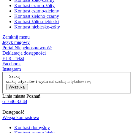
Kontrast żółto-czarny
Kontrast czarno-żółty
Kontrast czarno-zielony
Kontrast zielono-czarny
Kontrast żółto-niebieski
Kontrast niebiesko-żółty
Zamknij menu
Język migowy
Portal Niepełnosprawność
Deklaracja dostępności
ETR - tekst
Facebook
Instagram
Szukaj
szukaj artykułów i wydarzeń
Wyszukaj
Linia miasta Poznań
61 646 33 44
Dostępność
Wersja kontrastowa
Kontrast domyślny
Kontrast czarno-biały