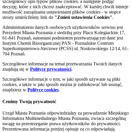
szczegółowy opis typów plików cookies, a następnie podjąć
decyzję, które z nich chcesz zaakceptować. W każdej chwili istnieje
możliwość zarządzania ustawieniami plików cookies - w stopce
strony umieściliśmy link do
"Zmień ustawienia Cookies"
.
Administratorem danych osobowych użytkowników serwisu jest
Prezydent Miasta Poznania z siedzibą przy Placu Kolegiackim 17,
61-841 Poznań, natomiast podmiotem przetwarzającym dane jest
Instytut Chemii Bioorganicznej PAN - Poznańskie Centrum
Superkomputerowo-Sieciowe (PCSS) ul. Noskowskiego 12/14, 61-
704 Poznań.
Szczegółowe informacje na temat przetwarzania Twoich danych
znajdują się w
Polityce prywatności
.
Szczegółowe informacje o tym, w jaki sposób używane są pliki
cookies, a także w jaki sposób można je zablokować lub usunąć,
znajdziesz w
Polityce cookies
.
Cenimy Twoją prywatność
Urząd Miasta Poznania odpowiedzialny za prowadzenie Miejskiego
Informatora Multimedialnego Miasta Poznania, zwraca szczególną
uwagę na przestrzeganie prawa użytkowników do prywatności.
Prezentowana informacja poniżej opisuje za co odpowiadają