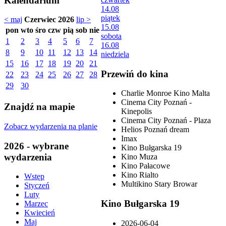
Kalendarium
14.08
piątek
< maj
Czerwiec 2026
lip >
15.08
pon
wto
śro
czw
pią
sob
nie
sobota
1
2
3
4
5
6
7
16.08
8
9
10
11
12
13
14
niedziela
15
16
17
18
19
20
21
Przewiń do kina
22
23
24
25
26
27
28
29
30
Charlie Monroe Kino Malta
Cinema City Poznań -
Znajdź na mapie
Kinepolis
Cinema City Poznań - Plaza
Zobacz wydarzenia na planie
Helios Poznań dream
Imax
2026 - wybrane
Kino Bułgarska 19
wydarzenia
Kino Muza
Kino Pałacowe
Kino Rialto
Wstęp
Multikino Stary Browar
Styczeń
Luty
Kino Bułgarska 19
Marzec
Kwiecień
Maj
2026-06-04