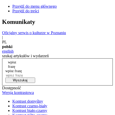
Przejdź do menu głównego
Przejdź do treści
Komunikaty
Oficjalny serwis o kulturze w Poznaniu
|
PL
polski
english
szukaj artykułów i wydarzeń
wpisz
frazę
wpisz frazę
Wyszukaj
Dostępność
Wersja kontrastowa
Kontrast domyślny
Kontrast czarno-biały
Kontrast biało-czarny