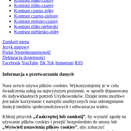
Kontrast biało-czarny
Kontrast żółto-czarny
Kontrast czarno-żółty
Kontrast czarno-zielony
Kontrast zielono-czarny
Kontrast żółto-niebieski
Kontrast niebiesko-żółty
Zamknij menu
Język migowy
Portal Niepełnosprawność
Deklaracja dostępności
Facebook
YouTube
Tik Tok
Instagram
RSS
Informacja o przetwarzaniu danych
Nasz serwis używa plików cookies. Wykorzystujemy je w celu
świadczenia usług na najwyższym poziomie, w sposób dopasowany
do indywidualnych potrzeb Użytkowników. Dzięki temu możliwe
jest także korzystanie z narzędzi analitycznych oraz udostępnianie
funkcji mediów społecznościowych i odtwarzacza wideo.
Kliknij przycisk
„Zaakceptuj lub zamknij”
, by wyrazić zgodę na
używanie plików cookies i przejść bezpośrednio do strony lub
„Wyświetl ustawienia plików cookies”
, aby zobaczyć