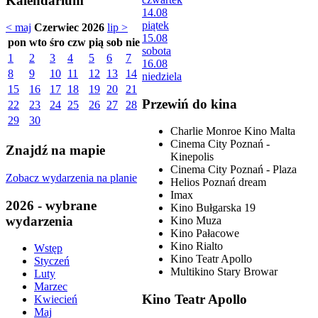
Kalendarium
14.08
piątek
< maj
Czerwiec 2026
lip >
15.08
pon
wto
śro
czw
pią
sob
nie
sobota
1
2
3
4
5
6
7
16.08
8
9
10
11
12
13
14
niedziela
15
16
17
18
19
20
21
Przewiń do kina
22
23
24
25
26
27
28
29
30
Charlie Monroe Kino Malta
Cinema City Poznań -
Znajdź na mapie
Kinepolis
Cinema City Poznań - Plaza
Zobacz wydarzenia na planie
Helios Poznań dream
Imax
2026 - wybrane
Kino Bułgarska 19
wydarzenia
Kino Muza
Kino Pałacowe
Kino Rialto
Wstęp
Kino Teatr Apollo
Styczeń
Multikino Stary Browar
Luty
Marzec
Kino Teatr Apollo
Kwiecień
Maj