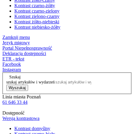
Kontrast żółto-czarny
Kontrast czarno-żółty
Kontrast czarno-zielony
Kontrast zielono-czarny
Kontrast żółto-niebieski
Kontrast niebiesko-żółty
Zamknij menu
Język migowy
Portal Niepełnosprawność
Deklaracja dostępności
ETR - tekst
Facebook
Instagram
Szukaj
szukaj artykułów i wydarzeń
Wyszukaj
Linia miasta Poznań
61 646 33 44
Dostępność
Wersja kontrastowa
Kontrast domyślny
Kontrast czarno-biały