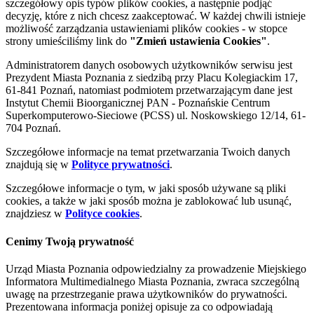
szczegółowy opis typów plików cookies, a następnie podjąć
decyzję, które z nich chcesz zaakceptować. W każdej chwili istnieje
możliwość zarządzania ustawieniami plików cookies - w stopce
strony umieściliśmy link do
"Zmień ustawienia Cookies"
.
Administratorem danych osobowych użytkowników serwisu jest
Prezydent Miasta Poznania z siedzibą przy Placu Kolegiackim 17,
61-841 Poznań, natomiast podmiotem przetwarzającym dane jest
Instytut Chemii Bioorganicznej PAN - Poznańskie Centrum
Superkomputerowo-Sieciowe (PCSS) ul. Noskowskiego 12/14, 61-
704 Poznań.
Szczegółowe informacje na temat przetwarzania Twoich danych
znajdują się w
Polityce prywatności
.
Szczegółowe informacje o tym, w jaki sposób używane są pliki
cookies, a także w jaki sposób można je zablokować lub usunąć,
znajdziesz w
Polityce cookies
.
Cenimy Twoją prywatność
Urząd Miasta Poznania odpowiedzialny za prowadzenie Miejskiego
Informatora Multimedialnego Miasta Poznania, zwraca szczególną
uwagę na przestrzeganie prawa użytkowników do prywatności.
Prezentowana informacja poniżej opisuje za co odpowiadają