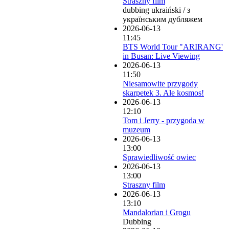
Straszny film
dubbing ukraiński / з
українським дубляжем
2026-06-13
11:45
BTS World Tour "ARIRANG'
in Busan: Live Viewing
2026-06-13
11:50
Niesamowite przygody
skarpetek 3. Ale kosmos!
2026-06-13
12:10
Tom i Jerry - przygoda w
muzeum
2026-06-13
13:00
Sprawiedliwość owiec
2026-06-13
13:00
Straszny film
2026-06-13
13:10
Mandalorian i Grogu
Dubbing