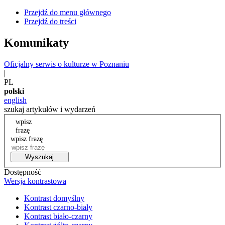
Przejdź do menu głównego
Przejdź do treści
Komunikaty
Oficjalny serwis o kulturze w Poznaniu
|
PL
polski
english
szukaj artykułów i wydarzeń
wpisz
frazę
wpisz frazę
Wyszukaj
Dostępność
Wersja kontrastowa
Kontrast domyślny
Kontrast czarno-biały
Kontrast biało-czarny