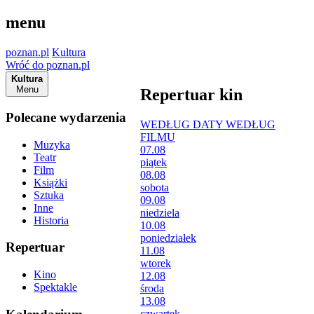
menu
poznan.pl
Kultura
Wróć do poznan.pl
Kultura
Menu
Repertuar kin
Polecane wydarzenia
WEDŁUG DATY
WEDŁUG
FILMU
Muzyka
07.08
Teatr
piątek
Film
08.08
Książki
sobota
Sztuka
09.08
Inne
niedziela
Historia
10.08
poniedziałek
Repertuar
11.08
wtorek
Kino
12.08
Spektakle
środa
13.08
czwartek