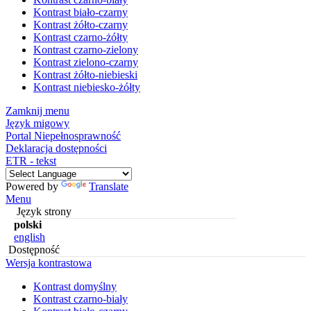
Kontrast biało-czarny
Kontrast żółto-czarny
Kontrast czarno-żółty
Kontrast czarno-zielony
Kontrast zielono-czarny
Kontrast żółto-niebieski
Kontrast niebiesko-żółty
Zamknij menu
Język migowy
Portal Niepełnosprawność
Deklaracja dostępności
ETR - tekst
Powered by
Translate
Menu
Język strony
polski
english
Dostępność
Wersja kontrastowa
Kontrast domyślny
Kontrast czarno-biały