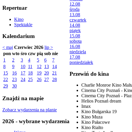
12.08
Repertuar
środa
13.08
Kino
czwartek
Spektakle
14.08
piątek
Kalendarium
15.08
sobota
16.08
< maj
Czerwiec 2026
lip >
niedziela
pon
wto
śro
czw
pią
sob
nie
17.08
1
2
3
4
5
6
7
poniedziałek
8
9
10
11
12
13
14
15
16
17
18
19
20
21
Przewiń do kina
22
23
24
25
26
27
28
Charlie Monroe Kino Malt
29
30
Cinema City Poznań - Kine
Cinema City Poznań - Plaz
Znajdź na mapie
Helios Poznań dream
Imax
Zobacz wydarzenia na planie
Kino Bułgarska 19
Kino Muza
2026 - wybrane wydarzenia
Kino Pałacowe
Kino Rialto