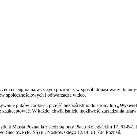
dczenia usług na najwyższym poziomie, w sposób dopasowany do indy
diów społecznościowych i odtwarzacza wideo.
żywanie plików cookies i przejść bezpośrednio do strony lub
„Wyświetl
sz zaakceptować. W każdej chwili istnieje możliwość zarządzania ustaw
ent Miasta Poznania z siedzibą przy Placu Kolegiackim 17, 61-841 P
o-Sieciowe (PCSS) ul. Noskowskiego 12/14, 61-704 Poznań.