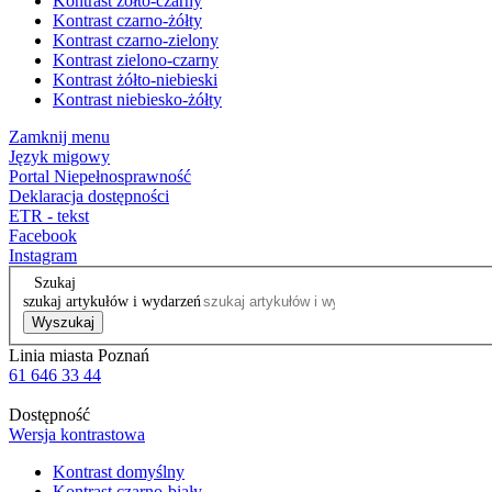
Kontrast żółto-czarny
Kontrast czarno-żółty
Kontrast czarno-zielony
Kontrast zielono-czarny
Kontrast żółto-niebieski
Kontrast niebiesko-żółty
Zamknij menu
Język migowy
Portal Niepełnosprawność
Deklaracja dostępności
ETR - tekst
Facebook
Instagram
Szukaj
szukaj artykułów i wydarzeń
Wyszukaj
Linia miasta Poznań
61 646 33 44
Dostępność
Wersja kontrastowa
Kontrast domyślny
Kontrast czarno-biały