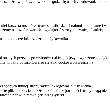
eo. Jeżeli więc Użytkownik nie godzi się na ich załadowanie, to nie
niej korzysta np. które strony są najbardziej i najmniej popularne i w
żemy ulepszać zawartość i wydajność strony i uczynić ją bardziej
 na komputerze lub urządzeniu użytkownika.
dokonanych przez niego wyborów (takich jak język, wyrażone zgody)
wania witryny po zalogowaniu się.Pliki cookie wpływające na
ezbędnych funkcji strony takich jak logowanie, ustawienia
 te pliki cookie, jednakże niektóre funkcjonalności strony mogą nie
suwane z chwilą zamknięcia przeglądarki.