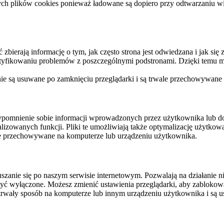
ych plików cookies ponieważ ładowane są dopiero przy odtwarzaniu wid
ierają informację o tym, jak często strona jest odwiedzana i jak się z 
ntyfikowaniu problemów z poszczególnymi podstronami. Dzięki temu mo
 nie są usuwane po zamknięciu przeglądarki i są trwale przechowywane
rzypomnienie sobie informacji wprowadzonych przez użytkownika lub 
nalizowanych funkcji. Pliki te umożliwiają także optymalizację użytko
ale przechowywane na komputerze lub urządzeniu użytkownika.
szanie się po naszym serwisie internetowym. Pozwalają na działanie ni
yć wyłączone. Możesz zmienić ustawienia przeglądarki, aby zablokować
trwały sposób na komputerze lub innym urządzeniu użytkownika i są u