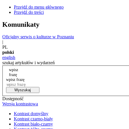
Przejdź do menu głównego
Przejdź do treści
Komunikaty
Oficjalny serwis o kulturze w Poznaniu
|
PL
polski
english
szukaj artykułów i wydarzeń
wpisz
frazę
wpisz frazę
Wyszukaj
Dostępność
Wersja kontrastowa
Kontrast domyślny
Kontrast czarno-biały
Kontrast biało-czarny