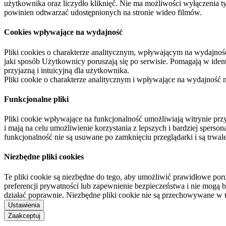
użytkownika oraz liczydło kliknięć. Nie ma możliwości wyłączenia t
powinien odtwarzać udostępnionych na stronie wideo filmów.
Cookies wpływające na wydajność
Pliki cookies o charakterze analitycznym, wpływającym na wydajność zb
jaki sposób Użytkownicy poruszają się po serwisie. Pomagają w ide
przyjazną i intuicyjną dla użytkownika.
Pliki cookie o charakterze analitycznym i wpływające na wydajność
Funkcjonalne pliki
Pliki cookie wpływające na funkcjonalność umożliwiają witrynie p
i mają na celu umożliwienie korzystania z lepszych i bardziej sperso
funkcjonalność nie są usuwane po zamknięciu przeglądarki i są trw
Niezbędne pliki cookies
Te pliki cookie są niezbędne do tego, aby umożliwić prawidłowe poru
preferencji prywatności lub zapewnienie bezpieczeństwa i nie mogą b
działać poprawnie. Niezbędne pliki cookie nie są przechowywane w 
Ustawienia
Zaakceptuj