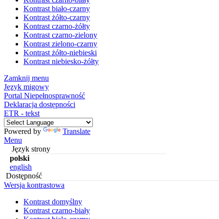
Kontrast biało-czarny
Kontrast żółto-czarny
Kontrast czarno-żółty
Kontrast czarno-zielony
Kontrast zielono-czarny
Kontrast żółto-niebieski
Kontrast niebiesko-żółty
Zamknij menu
Język migowy
Portal Niepełnosprawność
Deklaracja dostępności
ETR - tekst
Powered by
Translate
Menu
Język strony
polski
english
Dostępność
Wersja kontrastowa
Kontrast domyślny
Kontrast czarno-biały