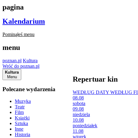
pagina
Kalendarium
Pominąłeś menu
menu
poznan.pl
Kultura
Wróć do poznan.pl
Kultura
Menu
Repertuar kin
Polecane wydarzenia
WEDŁUG DATY
WEDŁUG F
08.08
Muzyka
sobota
Teatr
09.08
Film
niedziela
Książki
10.08
Sztuka
poniedziałek
Inne
11.08
Historia
wtorek