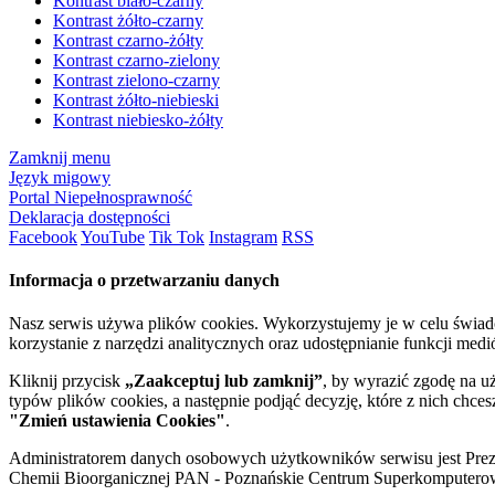
Kontrast biało-czarny
Kontrast żółto-czarny
Kontrast czarno-żółty
Kontrast czarno-zielony
Kontrast zielono-czarny
Kontrast żółto-niebieski
Kontrast niebiesko-żółty
Zamknij menu
Język migowy
Portal Niepełnosprawność
Deklaracja dostępności
Facebook
YouTube
Tik Tok
Instagram
RSS
Informacja o przetwarzaniu danych
Nasz serwis używa plików cookies. Wykorzystujemy je w celu świa
korzystanie z narzędzi analitycznych oraz udostępnianie funkcji me
Kliknij przycisk
„Zaakceptuj lub zamknij”
, by wyrazić zgodę na u
typów plików cookies, a następnie podjąć decyzję, które z nich chce
"Zmień ustawienia Cookies"
.
Administratorem danych osobowych użytkowników serwisu jest Prezyd
Chemii Bioorganicznej PAN - Poznańskie Centrum Superkomputerow