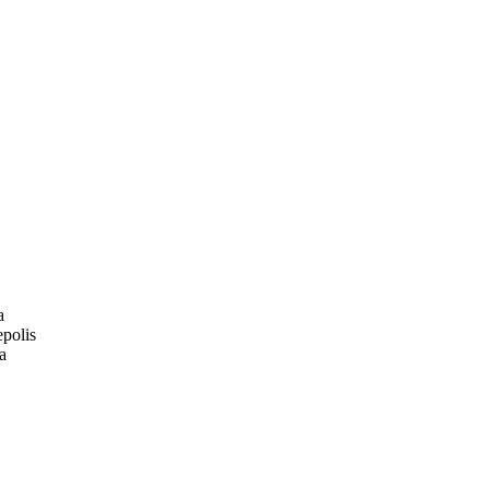
a
polis
a