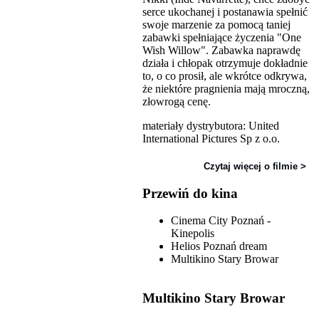
serce ukochanej i postanawia spełnić
swoje marzenie za pomocą taniej
zabawki spełniające życzenia "One
Wish Willow". Zabawka naprawdę
działa i chłopak otrzymuje dokładnie
to, o co prosił, ale wkrótce odkrywa,
że niektóre pragnienia mają mroczną,
złowrogą cenę.
materiały dystrybutora: United
International Pictures Sp z o.o.
Czytaj więcej o filmie >
Przewiń do kina
Cinema City Poznań -
Kinepolis
Helios Poznań dream
Multikino Stary Browar
Multikino Stary Browar