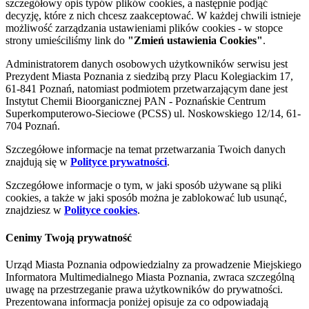
szczegółowy opis typów plików cookies, a następnie podjąć
decyzję, które z nich chcesz zaakceptować. W każdej chwili istnieje
możliwość zarządzania ustawieniami plików cookies - w stopce
strony umieściliśmy link do
"Zmień ustawienia Cookies"
.
Administratorem danych osobowych użytkowników serwisu jest
Prezydent Miasta Poznania z siedzibą przy Placu Kolegiackim 17,
61-841 Poznań, natomiast podmiotem przetwarzającym dane jest
Instytut Chemii Bioorganicznej PAN - Poznańskie Centrum
Superkomputerowo-Sieciowe (PCSS) ul. Noskowskiego 12/14, 61-
704 Poznań.
Szczegółowe informacje na temat przetwarzania Twoich danych
znajdują się w
Polityce prywatności
.
Szczegółowe informacje o tym, w jaki sposób używane są pliki
cookies, a także w jaki sposób można je zablokować lub usunąć,
znajdziesz w
Polityce cookies
.
Cenimy Twoją prywatność
Urząd Miasta Poznania odpowiedzialny za prowadzenie Miejskiego
Informatora Multimedialnego Miasta Poznania, zwraca szczególną
uwagę na przestrzeganie prawa użytkowników do prywatności.
Prezentowana informacja poniżej opisuje za co odpowiadają