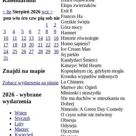
Kalendarium
Ekipa zwierzaków
Exit 8
< lip
Sierpień 2026
wrz >
Frances Ha
pon
wto
śro
czw
pią
sob
nie
Gorzkie święta
1
2
Góra mocy
3
4
5
6
7
8
9
Hamnet
Historie równoległe
10
11
12
13
14
15
16
Homo sapiens?
17
18
19
20
21
22
23
Ice Cream Man
24
25
26
27
28
29
30
Jej piekło
31
Kandydaci Śmierci
Katseye: Wild Hearts
Znajdź na mapie
Kopnęłabym cię, gdybym mogła
Kronika wypadów miłosnych
La Chimera
Zobacz wydarzenia na planie
Martwe zło: Ogień
Minionki i straszydła
2026 - wybrane
Nie ma duchów w mieszkaniu na
wydarzenia
Dobrej
Nimrods: A Green Day Comedy
Wstęp
O czym sobie nie mówimy
Styczeń
Obsesja
Luty
Odyseja
Marzec
Ojczyzna
Kwiecień