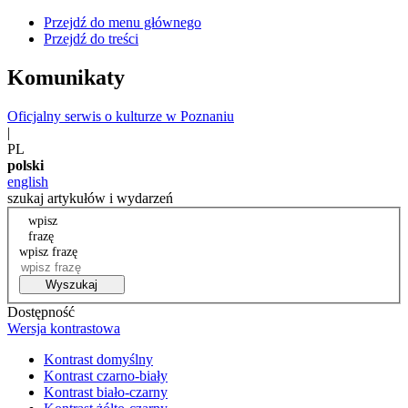
Przejdź do menu głównego
Przejdź do treści
Komunikaty
Oficjalny serwis o kulturze w Poznaniu
|
PL
polski
english
szukaj artykułów i wydarzeń
wpisz
frazę
wpisz frazę
Wyszukaj
Dostępność
Wersja kontrastowa
Kontrast domyślny
Kontrast czarno-biały
Kontrast biało-czarny