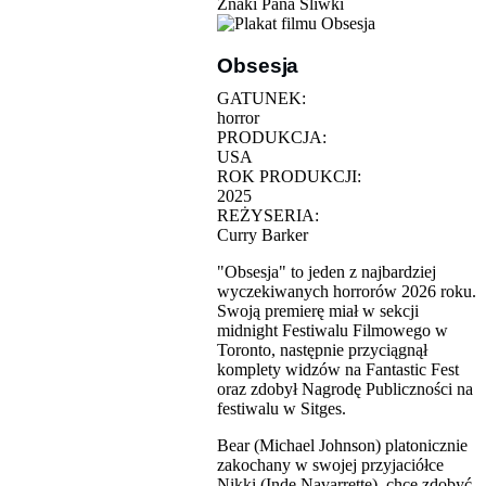
Znaki Pana Śliwki
Obsesja
GATUNEK:
horror
PRODUKCJA:
USA
ROK PRODUKCJI:
2025
REŻYSERIA:
Curry Barker
"Obsesja" to jeden z najbardziej
wyczekiwanych horrorów 2026 roku.
Swoją premierę miał w sekcji
midnight Festiwalu Filmowego w
Toronto, następnie przyciągnął
komplety widzów na Fantastic Fest
oraz zdobył Nagrodę Publiczności na
festiwalu w Sitges.
Bear (Michael Johnson) platonicznie
zakochany w swojej przyjaciółce
Nikki (Inde Navarrette), chce zdobyć