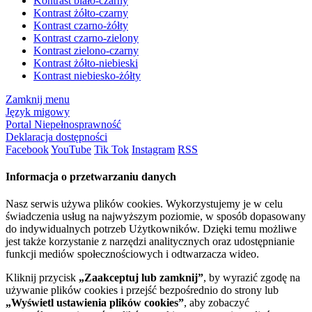
Kontrast biało-czarny
Kontrast żółto-czarny
Kontrast czarno-żółty
Kontrast czarno-zielony
Kontrast zielono-czarny
Kontrast żółto-niebieski
Kontrast niebiesko-żółty
Zamknij menu
Język migowy
Portal Niepełnosprawność
Deklaracja dostępności
Facebook
YouTube
Tik Tok
Instagram
RSS
Informacja o przetwarzaniu danych
Nasz serwis używa plików cookies. Wykorzystujemy je w celu
świadczenia usług na najwyższym poziomie, w sposób dopasowany
do indywidualnych potrzeb Użytkowników. Dzięki temu możliwe
jest także korzystanie z narzędzi analitycznych oraz udostępnianie
funkcji mediów społecznościowych i odtwarzacza wideo.
Kliknij przycisk
„Zaakceptuj lub zamknij”
, by wyrazić zgodę na
używanie plików cookies i przejść bezpośrednio do strony lub
„Wyświetl ustawienia plików cookies”
, aby zobaczyć