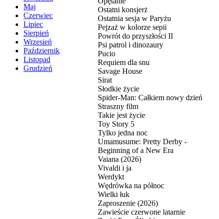
Opętanie
Maj
Ostatni konsjerż
Czerwiec
Ostatnia sesja w Paryżu
Lipiec
Pejzaż w kolorze sepii
Sierpień
Powrót do przyszłości II
Wrzesień
Psi patrol i dinozaury
Październik
Pucio
Listopad
Requiem dla snu
Grudzień
Savage House
Sirat
Słodkie życie
Spider-Man: Całkiem nowy dzień
Straszny film
Takie jest życie
Toy Story 5
Tylko jedna noc
Umamusume: Pretty Derby -
Beginning of a New Era
Vaiana (2026)
Vivaldi i ja
Werdykt
Wędrówka na północ
Wielki łuk
Zaproszenie (2026)
Zawieście czerwone latarnie