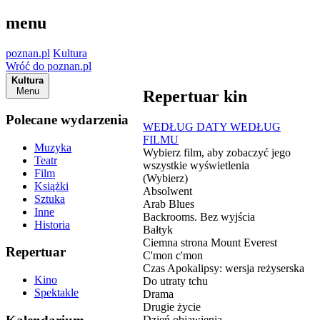
menu
poznan.pl
Kultura
Wróć do poznan.pl
Kultura
Menu
Repertuar kin
Polecane wydarzenia
WEDŁUG DATY
WEDŁUG
FILMU
Muzyka
Wybierz film, aby zobaczyć jego
Teatr
wszystkie wyświetlenia
Film
(Wybierz)
Książki
Absolwent
Sztuka
Arab Blues
Inne
Backrooms. Bez wyjścia
Historia
Bałtyk
Ciemna strona Mount Everest
Repertuar
C'mon c'mon
Czas Apokalipsy: wersja reżyserska
Kino
Do utraty tchu
Spektakle
Drama
Drugie życie
Dzień objawienia