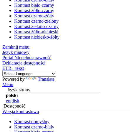
Kontrast biało-czarny
Kontrast żółto-czarny
Kontrast czarno-żółty
Kontrast czarno-zielony
Kontrast zielono-czarny
Kontrast żółto-niebieski
Kontrast niebiesko-żółty
Zamknij menu
Język migowy
Portal Niepełnosprawność
Deklaracja dostępności
ETR - tekst
Powered by
Translate
Menu
Język strony
polski
english
Dostępność
Wersja kontrastowa
Kontrast domyślny
Kontrast czarno-biały