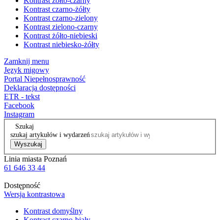
Kontrast żółto-czarny
Kontrast czarno-żółty
Kontrast czarno-zielony
Kontrast zielono-czarny
Kontrast żółto-niebieski
Kontrast niebiesko-żółty
Zamknij menu
Język migowy
Portal Niepełnosprawność
Deklaracja dostępności
ETR - tekst
Facebook
Instagram
Szukaj
szukaj artykułów i wydarzeń
Wyszukaj
Linia miasta Poznań
61 646 33 44
Dostępność
Wersja kontrastowa
Kontrast domyślny
Kontrast czarno-biały