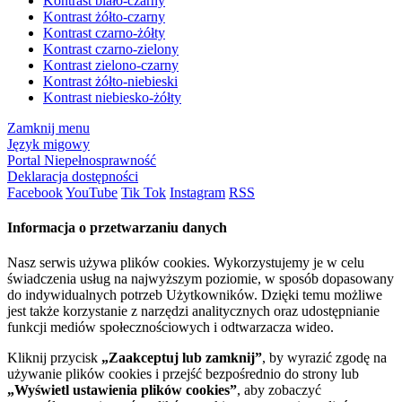
Kontrast biało-czarny
Kontrast żółto-czarny
Kontrast czarno-żółty
Kontrast czarno-zielony
Kontrast zielono-czarny
Kontrast żółto-niebieski
Kontrast niebiesko-żółty
Zamknij menu
Język migowy
Portal Niepełnosprawność
Deklaracja dostępności
Facebook
YouTube
Tik Tok
Instagram
RSS
Informacja o przetwarzaniu danych
Nasz serwis używa plików cookies. Wykorzystujemy je w celu
świadczenia usług na najwyższym poziomie, w sposób dopasowany
do indywidualnych potrzeb Użytkowników. Dzięki temu możliwe
jest także korzystanie z narzędzi analitycznych oraz udostępnianie
funkcji mediów społecznościowych i odtwarzacza wideo.
Kliknij przycisk
„Zaakceptuj lub zamknij”
, by wyrazić zgodę na
używanie plików cookies i przejść bezpośrednio do strony lub
„Wyświetl ustawienia plików cookies”
, aby zobaczyć