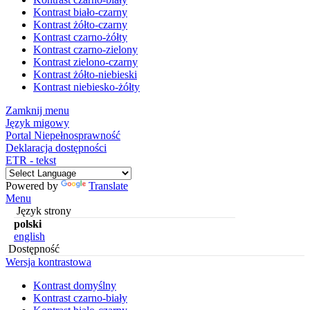
Kontrast biało-czarny
Kontrast żółto-czarny
Kontrast czarno-żółty
Kontrast czarno-zielony
Kontrast zielono-czarny
Kontrast żółto-niebieski
Kontrast niebiesko-żółty
Zamknij menu
Język migowy
Portal Niepełnosprawność
Deklaracja dostępności
ETR - tekst
Powered by
Translate
Menu
Język strony
polski
english
Dostępność
Wersja kontrastowa
Kontrast domyślny
Kontrast czarno-biały