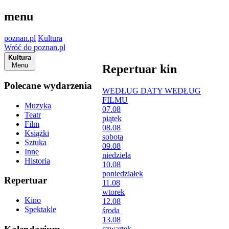
menu
poznan.pl
Kultura
Wróć do poznan.pl
Kultura
Menu
Repertuar kin
Polecane wydarzenia
WEDŁUG DATY
WEDŁUG
FILMU
Muzyka
07.08
Teatr
piątek
Film
08.08
Książki
sobota
Sztuka
09.08
Inne
niedziela
Historia
10.08
poniedziałek
Repertuar
11.08
wtorek
Kino
12.08
Spektakle
środa
13.08
czwartek