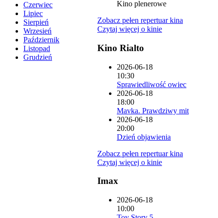
Kino plenerowe
Czerwiec
Lipiec
Zobacz pełen repertuar kina
Sierpień
Czytaj więcej o kinie
Wrzesień
Październik
Kino Rialto
Listopad
Grudzień
2026-06-18
10:30
Sprawiedliwość owiec
2026-06-18
18:00
Mavka. Prawdziwy mit
2026-06-18
20:00
Dzień objawienia
Zobacz pełen repertuar kina
Czytaj więcej o kinie
Imax
2026-06-18
10:00
Toy Story 5