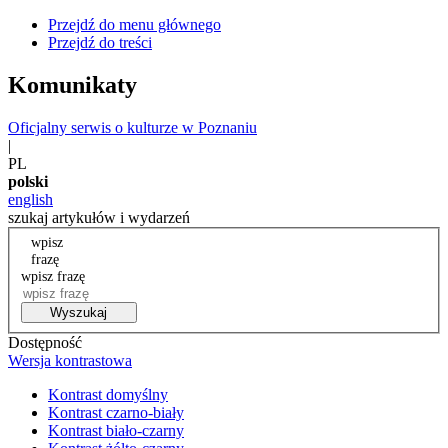
Przejdź do menu głównego
Przejdź do treści
Komunikaty
Oficjalny serwis o kulturze w Poznaniu
|
PL
polski
english
szukaj artykułów i wydarzeń
wpisz
frazę
wpisz frazę
Wyszukaj
Dostępność
Wersja kontrastowa
Kontrast domyślny
Kontrast czarno-biały
Kontrast biało-czarny