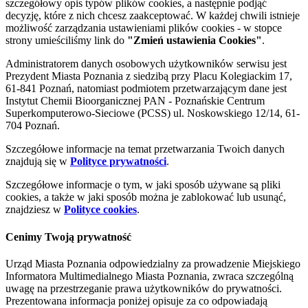
szczegółowy opis typów plików cookies, a następnie podjąć
decyzję, które z nich chcesz zaakceptować. W każdej chwili istnieje
możliwość zarządzania ustawieniami plików cookies - w stopce
strony umieściliśmy link do
"Zmień ustawienia Cookies"
.
Administratorem danych osobowych użytkowników serwisu jest
Prezydent Miasta Poznania z siedzibą przy Placu Kolegiackim 17,
61-841 Poznań, natomiast podmiotem przetwarzającym dane jest
Instytut Chemii Bioorganicznej PAN - Poznańskie Centrum
Superkomputerowo-Sieciowe (PCSS) ul. Noskowskiego 12/14, 61-
704 Poznań.
Szczegółowe informacje na temat przetwarzania Twoich danych
znajdują się w
Polityce prywatności
.
Szczegółowe informacje o tym, w jaki sposób używane są pliki
cookies, a także w jaki sposób można je zablokować lub usunąć,
znajdziesz w
Polityce cookies
.
Cenimy Twoją prywatność
Urząd Miasta Poznania odpowiedzialny za prowadzenie Miejskiego
Informatora Multimedialnego Miasta Poznania, zwraca szczególną
uwagę na przestrzeganie prawa użytkowników do prywatności.
Prezentowana informacja poniżej opisuje za co odpowiadają