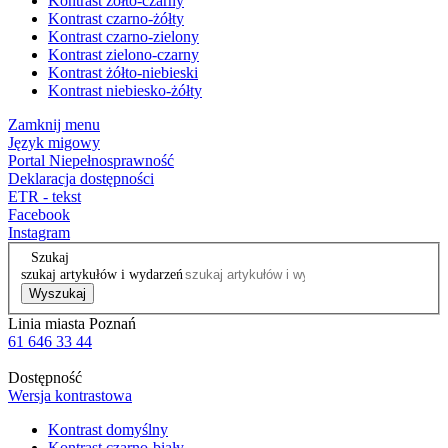
Kontrast żółto-czarny
Kontrast czarno-żółty
Kontrast czarno-zielony
Kontrast zielono-czarny
Kontrast żółto-niebieski
Kontrast niebiesko-żółty
Zamknij menu
Język migowy
Portal Niepełnosprawność
Deklaracja dostępności
ETR - tekst
Facebook
Instagram
Szukaj
szukaj artykułów i wydarzeń
Wyszukaj
Linia miasta Poznań
61 646 33 44
Dostępność
Wersja kontrastowa
Kontrast domyślny
Kontrast czarno-biały