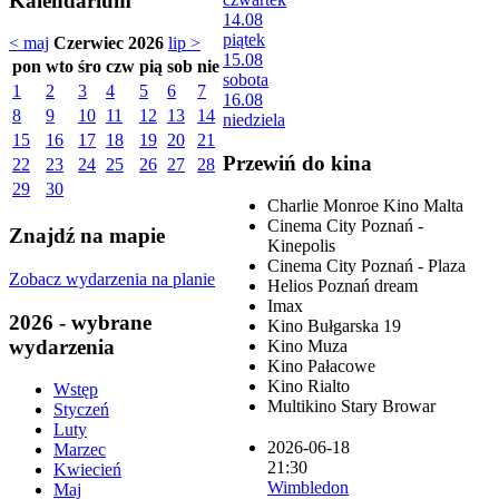
Kalendarium
14.08
piątek
< maj
Czerwiec 2026
lip >
15.08
pon
wto
śro
czw
pią
sob
nie
sobota
1
2
3
4
5
6
7
16.08
8
9
10
11
12
13
14
niedziela
15
16
17
18
19
20
21
Przewiń do kina
22
23
24
25
26
27
28
29
30
Charlie Monroe Kino Malta
Cinema City Poznań -
Znajdź na mapie
Kinepolis
Cinema City Poznań - Plaza
Zobacz wydarzenia na planie
Helios Poznań dream
Imax
2026 - wybrane
Kino Bułgarska 19
wydarzenia
Kino Muza
Kino Pałacowe
Kino Rialto
Wstęp
Multikino Stary Browar
Styczeń
Luty
2026-06-18
Marzec
21:30
Kwiecień
Wimbledon
Maj