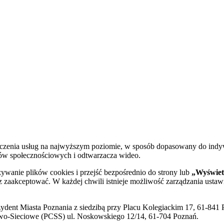
dczenia usług na najwyższym poziomie, w sposób dopasowany do indy
diów społecznościowych i odtwarzacza wideo.
żywanie plików cookies i przejść bezpośrednio do strony lub
„Wyświetl
sz zaakceptować. W każdej chwili istnieje możliwość zarządzania ustaw
ent Miasta Poznania z siedzibą przy Placu Kolegiackim 17, 61-841 P
o-Sieciowe (PCSS) ul. Noskowskiego 12/14, 61-704 Poznań.