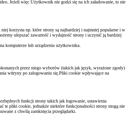
eo. Jeżeli więc Użytkownik nie godzi się na ich załadowanie, to nie
niej korzysta np. które strony są najbardziej i najmniej popularne i w
żemy ulepszać zawartość i wydajność strony i uczynić ją bardziej
 na komputerze lub urządzeniu użytkownika.
dokonanych przez niego wyborów (takich jak język, wyrażone zgody)
wania witryny po zalogowaniu się.Pliki cookie wpływające na
ezbędnych funkcji strony takich jak logowanie, ustawienia
 te pliki cookie, jednakże niektóre funkcjonalności strony mogą nie
suwane z chwilą zamknięcia przeglądarki.