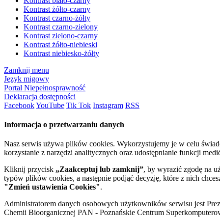
Kontrast biało-czarny
Kontrast żółto-czarny
Kontrast czarno-żółty
Kontrast czarno-zielony
Kontrast zielono-czarny
Kontrast żółto-niebieski
Kontrast niebiesko-żółty
Zamknij menu
Język migowy
Portal Niepełnosprawność
Deklaracja dostępności
Facebook
YouTube
Tik Tok
Instagram
RSS
Informacja o przetwarzaniu danych
Nasz serwis używa plików cookies. Wykorzystujemy je w celu świa
korzystanie z narzędzi analitycznych oraz udostępnianie funkcji me
Kliknij przycisk
„Zaakceptuj lub zamknij”
, by wyrazić zgodę na u
typów plików cookies, a następnie podjąć decyzję, które z nich chce
"Zmień ustawienia Cookies"
.
Administratorem danych osobowych użytkowników serwisu jest Prezyd
Chemii Bioorganicznej PAN - Poznańskie Centrum Superkomputerow