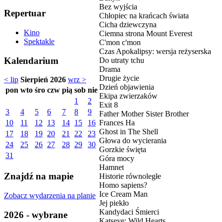
Bez wyjścia
Repertuar
Chłopiec na krańcach świata
Cicha dziewczyna
Kino
Ciemna strona Mount Everest
Spektakle
C'mon c'mon
Czas Apokalipsy: wersja reżyserska
Kalendarium
Do utraty tchu
Drama
Drugie życie
< lip
Sierpień 2026
wrz >
Dzień objawienia
pon
wto
śro
czw
pią
sob
nie
Ekipa zwierzaków
1
2
Exit 8
3
4
5
6
7
8
9
Father Mother Sister Brother
Frances Ha
10
11
12
13
14
15
16
Ghost in The Shell
17
18
19
20
21
22
23
Głowa do wycierania
24
25
26
27
28
29
30
Gorzkie święta
31
Góra mocy
Hamnet
Znajdź na mapie
Historie równoległe
Homo sapiens?
Ice Cream Man
Zobacz wydarzenia na planie
Jej piekło
Kandydaci Śmierci
2026 - wybrane
Katseye: Wild Hearts