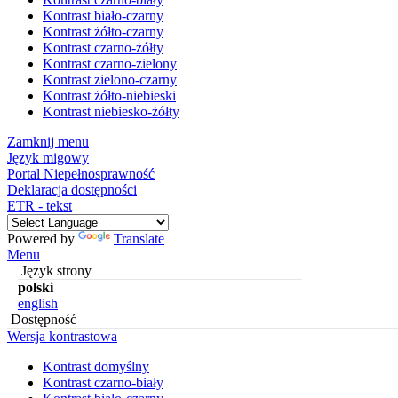
Kontrast biało-czarny
Kontrast żółto-czarny
Kontrast czarno-żółty
Kontrast czarno-zielony
Kontrast zielono-czarny
Kontrast żółto-niebieski
Kontrast niebiesko-żółty
Zamknij menu
Język migowy
Portal Niepełnosprawność
Deklaracja dostępności
ETR - tekst
Powered by
Translate
Menu
Język strony
polski
english
Dostępność
Wersja kontrastowa
Kontrast domyślny
Kontrast czarno-biały