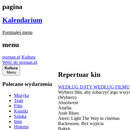
pagina
Kalendarium
Pominąłeś menu
menu
poznan.pl
Kultura
Wróć do poznan.pl
Kultura
Menu
Repertuar kin
Polecane wydarzenia
WEDŁUG DATY
WEDŁUG FILMU
Wybierz film, aby zobaczyć jego wszys
Muzyka
(Wybierz)
Teatr
Absolwent
Film
Amelia
Książki
Arab Blues
Sztuka
Ateez: Light The Way in cinemas
Inne
Backrooms. Bez wyjścia
Historia
Bałtyk