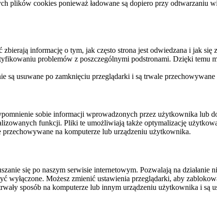
ych plików cookies ponieważ ładowane są dopiero przy odtwarzaniu wid
ierają informację o tym, jak często strona jest odwiedzana i jak się z 
ntyfikowaniu problemów z poszczególnymi podstronami. Dzięki temu mo
 nie są usuwane po zamknięciu przeglądarki i są trwale przechowywane
rzypomnienie sobie informacji wprowadzonych przez użytkownika lub 
nalizowanych funkcji. Pliki te umożliwiają także optymalizację użytko
ale przechowywane na komputerze lub urządzeniu użytkownika.
szanie się po naszym serwisie internetowym. Pozwalają na działanie ni
yć wyłączone. Możesz zmienić ustawienia przeglądarki, aby zablokować
trwały sposób na komputerze lub innym urządzeniu użytkownika i są u