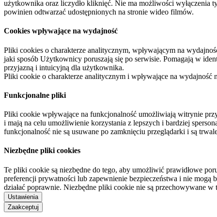
użytkownika oraz liczydło kliknięć. Nie ma możliwości wyłączenia t
powinien odtwarzać udostępnionych na stronie wideo filmów.
Cookies wpływające na wydajność
Pliki cookies o charakterze analitycznym, wpływającym na wydajność zb
jaki sposób Użytkownicy poruszają się po serwisie. Pomagają w ide
przyjazną i intuicyjną dla użytkownika.
Pliki cookie o charakterze analitycznym i wpływające na wydajność
Funkcjonalne pliki
Pliki cookie wpływające na funkcjonalność umożliwiają witrynie p
i mają na celu umożliwienie korzystania z lepszych i bardziej sperso
funkcjonalność nie są usuwane po zamknięciu przeglądarki i są trw
Niezbędne pliki cookies
Te pliki cookie są niezbędne do tego, aby umożliwić prawidłowe poru
preferencji prywatności lub zapewnienie bezpieczeństwa i nie mogą b
działać poprawnie. Niezbędne pliki cookie nie są przechowywane w 
Ustawienia
Zaakceptuj