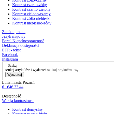
Kontrast żółto-czarny
Kontrast czarno-żółty
Kontrast czarno-zielony
Kontrast zielono-czarny
Kontrast żółto-niebieski
Kontrast niebiesko-żółty
Zamknij menu
Język migowy
Portal Niepełnosprawność
Deklaracja dostępności
ETR - tekst
Facebook
Instagram
Szukaj
szukaj artykułów i wydarzeń
Wyszukaj
Linia miasta Poznań
61 646 33 44
Dostępność
Wersja kontrastowa
Kontrast domyślny
Kontrast czarno-biały