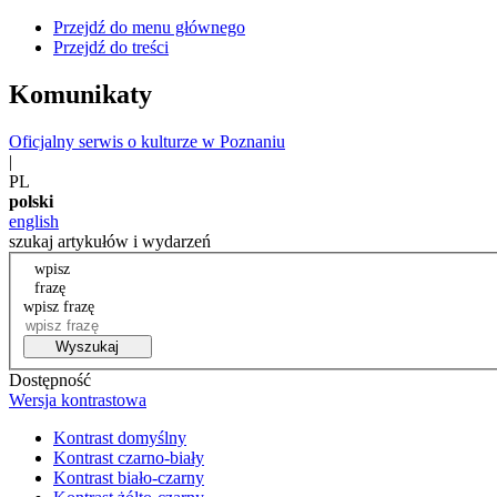
Przejdź do menu głównego
Przejdź do treści
Komunikaty
Oficjalny serwis o kulturze w Poznaniu
|
PL
polski
english
szukaj artykułów i wydarzeń
wpisz
frazę
wpisz frazę
Wyszukaj
Dostępność
Wersja kontrastowa
Kontrast domyślny
Kontrast czarno-biały
Kontrast biało-czarny