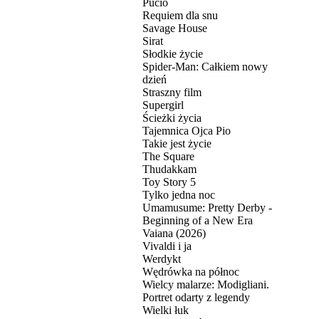
Pucio
Requiem dla snu
Savage House
Sirat
Słodkie życie
Spider-Man: Całkiem nowy
dzień
Straszny film
Supergirl
Ścieżki życia
Tajemnica Ojca Pio
Takie jest życie
The Square
Thudakkam
Toy Story 5
Tylko jedna noc
Umamusume: Pretty Derby -
Beginning of a New Era
Vaiana (2026)
Vivaldi i ja
Werdykt
Wędrówka na północ
Wielcy malarze: Modigliani.
Portret odarty z legendy
Wielki łuk