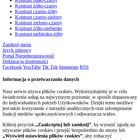
Kontrast biało-czarny
Kontrast żółto-czarny
Kontrast czarno-żółty
Kontrast czarno-zielony
Kontrast zielono-czarny
Kontrast żółto-niebieski
Kontrast niebiesko-żółty
Zamknij menu
Język migowy
Portal Niepełnosprawność
Deklaracja dostępności
Facebook
YouTube
Tik Tok
Instagram
RSS
Informacja o przetwarzaniu danych
Nasz serwis używa plików cookies. Wykorzystujemy je w celu
świadczenia usług na najwyższym poziomie, w sposób dopasowany
do indywidualnych potrzeb Użytkowników. Dzięki temu możliwe
jest także korzystanie z narzędzi analitycznych oraz udostępnianie
funkcji mediów społecznościowych i odtwarzacza wideo.
Kliknij przycisk
„Zaakceptuj lub zamknij”
, by wyrazić zgodę na
używanie plików cookies i przejść bezpośrednio do strony lub
„Wyświetl ustawienia plików cookies”
, aby zobaczyć