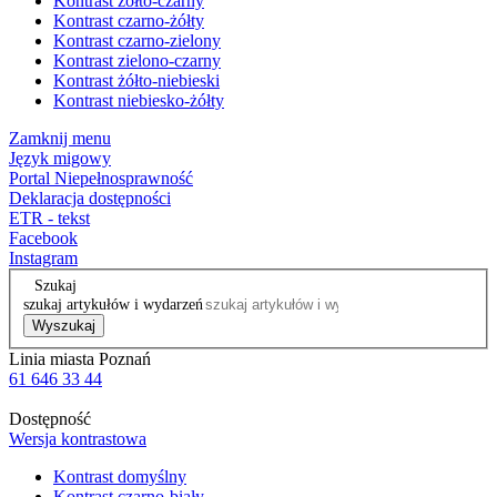
Kontrast żółto-czarny
Kontrast czarno-żółty
Kontrast czarno-zielony
Kontrast zielono-czarny
Kontrast żółto-niebieski
Kontrast niebiesko-żółty
Zamknij menu
Język migowy
Portal Niepełnosprawność
Deklaracja dostępności
ETR - tekst
Facebook
Instagram
Szukaj
szukaj artykułów i wydarzeń
Wyszukaj
Linia miasta Poznań
61 646 33 44
Dostępność
Wersja kontrastowa
Kontrast domyślny
Kontrast czarno-biały