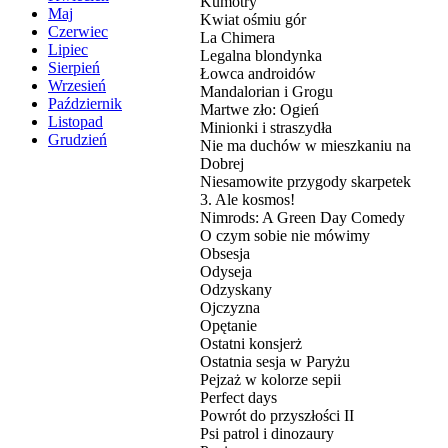
Kumotry
Maj
Kwiat ośmiu gór
Czerwiec
La Chimera
Lipiec
Legalna blondynka
Sierpień
Łowca androidów
Wrzesień
Mandalorian i Grogu
Październik
Martwe zło: Ogień
Listopad
Minionki i straszydła
Grudzień
Nie ma duchów w mieszkaniu na
Dobrej
Niesamowite przygody skarpetek
3. Ale kosmos!
Nimrods: A Green Day Comedy
O czym sobie nie mówimy
Obsesja
Odyseja
Odzyskany
Ojczyzna
Opętanie
Ostatni konsjerż
Ostatnia sesja w Paryżu
Pejzaż w kolorze sepii
Perfect days
Powrót do przyszłości II
Psi patrol i dinozaury