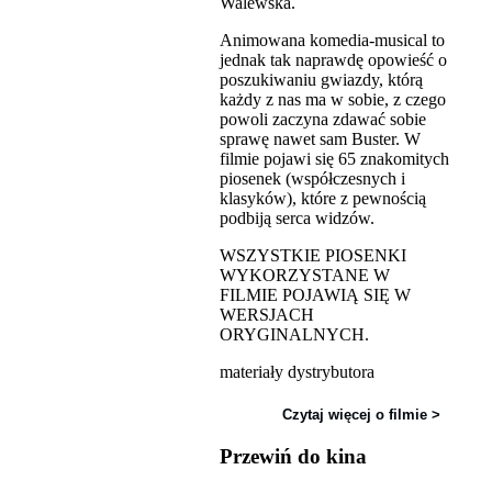
Walewska.
Animowana komedia-musical to
jednak tak naprawdę opowieść o
poszukiwaniu gwiazdy, którą
każdy z nas ma w sobie, z czego
powoli zaczyna zdawać sobie
sprawę nawet sam Buster. W
filmie pojawi się 65 znakomitych
piosenek (współczesnych i
klasyków), które z pewnością
podbiją serca widzów.
WSZYSTKIE PIOSENKI
WYKORZYSTANE W
FILMIE POJAWIĄ SIĘ W
WERSJACH
ORYGINALNYCH.
materiały dystrybutora
Czytaj więcej o filmie >
Przewiń do kina