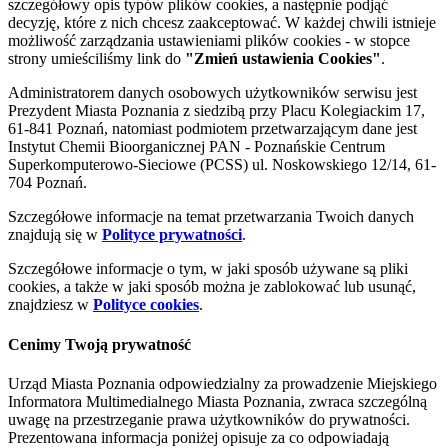
szczegółowy opis typów plików cookies, a następnie podjąć
decyzję, które z nich chcesz zaakceptować. W każdej chwili istnieje
możliwość zarządzania ustawieniami plików cookies - w stopce
strony umieściliśmy link do
"Zmień ustawienia Cookies"
.
Administratorem danych osobowych użytkowników serwisu jest
Prezydent Miasta Poznania z siedzibą przy Placu Kolegiackim 17,
61-841 Poznań, natomiast podmiotem przetwarzającym dane jest
Instytut Chemii Bioorganicznej PAN - Poznańskie Centrum
Superkomputerowo-Sieciowe (PCSS) ul. Noskowskiego 12/14, 61-
704 Poznań.
Szczegółowe informacje na temat przetwarzania Twoich danych
znajdują się w
Polityce prywatności
.
Szczegółowe informacje o tym, w jaki sposób używane są pliki
cookies, a także w jaki sposób można je zablokować lub usunąć,
znajdziesz w
Polityce cookies
.
Cenimy Twoją prywatność
Urząd Miasta Poznania odpowiedzialny za prowadzenie Miejskiego
Informatora Multimedialnego Miasta Poznania, zwraca szczególną
uwagę na przestrzeganie prawa użytkowników do prywatności.
Prezentowana informacja poniżej opisuje za co odpowiadają