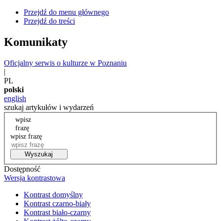
Przejdź do menu głównego
Przejdź do treści
Komunikaty
Oficjalny serwis o kulturze w Poznaniu
|
PL
polski
english
szukaj artykułów i wydarzeń
wpisz
frazę
wpisz frazę
Wyszukaj
Dostępność
Wersja kontrastowa
Kontrast domyślny
Kontrast czarno-biały
Kontrast biało-czarny