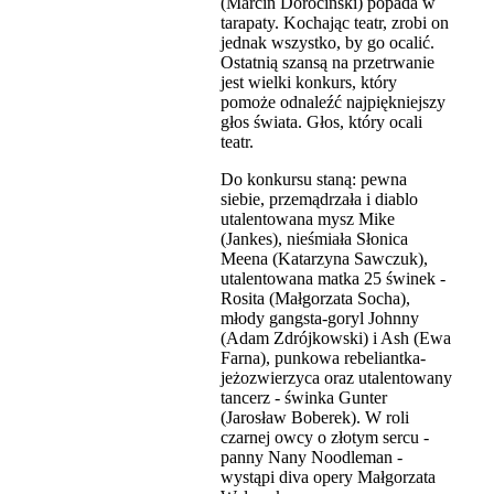
(Marcin Dorociński) popada w
tarapaty. Kochając teatr, zrobi on
jednak wszystko, by go ocalić.
Ostatnią szansą na przetrwanie
jest wielki konkurs, który
pomoże odnaleźć najpiękniejszy
głos świata. Głos, który ocali
teatr.
Do konkursu staną: pewna
siebie, przemądrzała i diablo
utalentowana mysz Mike
(Jankes), nieśmiała Słonica
Meena (Katarzyna Sawczuk),
utalentowana matka 25 świnek -
Rosita (Małgorzata Socha),
młody gangsta-goryl Johnny
(Adam Zdrójkowski) i Ash (Ewa
Farna), punkowa rebeliantka-
jeżozwierzyca oraz utalentowany
tancerz - świnka Gunter
(Jarosław Boberek). W roli
czarnej owcy o złotym sercu -
panny Nany Noodleman -
wystąpi diva opery Małgorzata