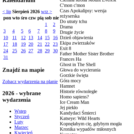
Kalendarium
C'mon c'mon
Czas Apokalipsy: wersja
< lip
Sierpień 2026
wrz >
reżyserska
pon
wto
śro
czw
pią
sob
nie
Do utraty tchu
1
2
Drama
3
4
5
6
7
8
9
Drugie życie
Dzień objawienia
10
11
12
13
14
15
16
Ekipa zwierzaków
17
18
19
20
21
22
23
Exit 8
24
25
26
27
28
29
30
Father Mother Sister Brother
31
Frances Ha
Ghost in The Shell
Znajdź na mapie
Głowa do wycierania
Gorzkie święta
Góra mocy
Zobacz wydarzenia na planie
Hamnet
Historie równoległe
2026 - wybrane
Homo sapiens?
wydarzenia
Ice Cream Man
Jej piekło
Wstęp
Kandydaci Śmierci
Styczeń
Katseye: Wild Hearts
Luty
Kopnęłabym cię, gdybym mogła
Marzec
Kronika wypadów miłosnych
Kwiecień