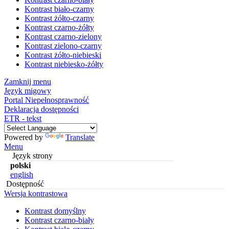
Kontrast biało-czarny
Kontrast żółto-czarny
Kontrast czarno-żółty
Kontrast czarno-zielony
Kontrast zielono-czarny
Kontrast żółto-niebieski
Kontrast niebiesko-żółty
Zamknij menu
Język migowy
Portal Niepełnosprawność
Deklaracja dostępności
ETR - tekst
Powered by
Translate
Menu
Język strony
polski
english
Dostępność
Wersja kontrastowa
Kontrast domyślny
Kontrast czarno-biały