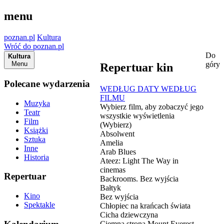
menu
poznan.pl
Kultura
Wróć do poznan.pl
Do
Kultura
Menu
góry
Repertuar kin
Polecane wydarzenia
WEDŁUG DATY
WEDŁUG
FILMU
Muzyka
Wybierz film, aby zobaczyć jego
Teatr
wszystkie wyświetlenia
Film
(Wybierz)
Książki
Absolwent
Sztuka
Amelia
Inne
Arab Blues
Historia
Ateez: Light The Way in
cinemas
Repertuar
Backrooms. Bez wyjścia
Bałtyk
Kino
Bez wyjścia
Spektakle
Chłopiec na krańcach świata
Cicha dziewczyna
Ciemna strona Mount Everest