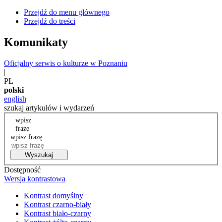
Przejdź do menu głównego
Przejdź do treści
Komunikaty
Oficjalny serwis o kulturze w Poznaniu
|
PL
polski
english
szukaj artykułów i wydarzeń
wpisz
frazę
wpisz frazę
Wyszukaj
Dostępność
Wersja kontrastowa
Kontrast domyślny
Kontrast czarno-biały
Kontrast biało-czarny