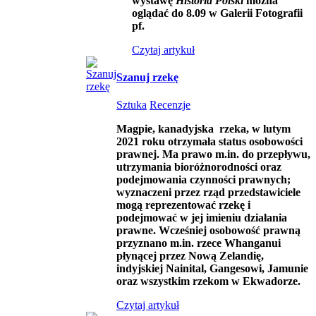
wystawę
Historia Polski
można
oglądać do 8.09 w
Galerii Fotografii
pf.
Czytaj artykuł
Szanuj rzekę
Sztuka
Recenzje
Magpie, kanadyjska rzeka, w lutym
2021 roku otrzymała status osobowości
prawnej. Ma prawo m.in. do przepływu,
utrzymania bioróżnorodności oraz
podejmowania czynności prawnych;
wyznaczeni przez rząd przedstawiciele
mogą reprezentować rzekę i
podejmować w jej imieniu działania
prawne. Wcześniej osobowość prawną
przyznano m.in. rzece Whanganui
płynącej przez Nową Zelandię,
indyjskiej Nainital, Gangesowi, Jamunie
oraz wszystkim rzekom w Ekwadorze.
Czytaj artykuł