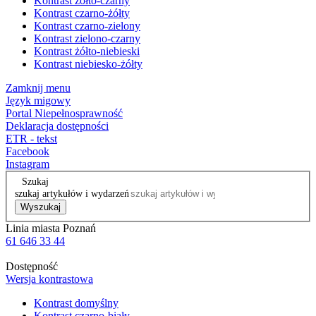
Kontrast żółto-czarny
Kontrast czarno-żółty
Kontrast czarno-zielony
Kontrast zielono-czarny
Kontrast żółto-niebieski
Kontrast niebiesko-żółty
Zamknij menu
Język migowy
Portal Niepełnosprawność
Deklaracja dostępności
ETR - tekst
Facebook
Instagram
Szukaj
szukaj artykułów i wydarzeń
Wyszukaj
Linia miasta Poznań
61 646 33 44
Dostępność
Wersja kontrastowa
Kontrast domyślny
Kontrast czarno-biały