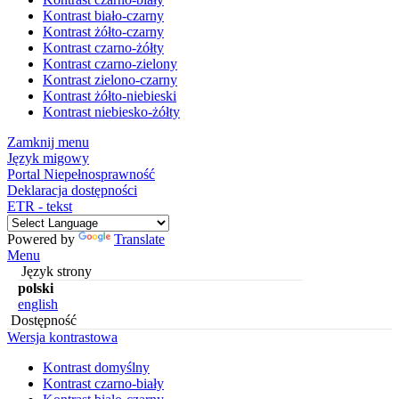
Kontrast biało-czarny
Kontrast żółto-czarny
Kontrast czarno-żółty
Kontrast czarno-zielony
Kontrast zielono-czarny
Kontrast żółto-niebieski
Kontrast niebiesko-żółty
Zamknij menu
Język migowy
Portal Niepełnosprawność
Deklaracja dostępności
ETR - tekst
Powered by
Translate
Menu
Język strony
polski
english
Dostępność
Wersja kontrastowa
Kontrast domyślny
Kontrast czarno-biały