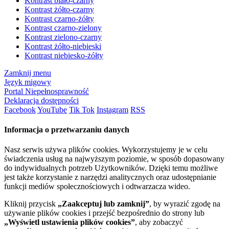
Kontrast biało-czarny
Kontrast żółto-czarny
Kontrast czarno-żółty
Kontrast czarno-zielony
Kontrast zielono-czarny
Kontrast żółto-niebieski
Kontrast niebiesko-żółty
Zamknij menu
Język migowy
Portal Niepełnosprawność
Deklaracja dostępności
Facebook
YouTube
Tik Tok
Instagram
RSS
Informacja o przetwarzaniu danych
Nasz serwis używa plików cookies. Wykorzystujemy je w celu
świadczenia usług na najwyższym poziomie, w sposób dopasowany
do indywidualnych potrzeb Użytkowników. Dzięki temu możliwe
jest także korzystanie z narzędzi analitycznych oraz udostępnianie
funkcji mediów społecznościowych i odtwarzacza wideo.
Kliknij przycisk
„Zaakceptuj lub zamknij”
, by wyrazić zgodę na
używanie plików cookies i przejść bezpośrednio do strony lub
„Wyświetl ustawienia plików cookies”
, aby zobaczyć