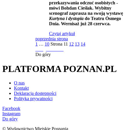
przekazywania odczuć osobistych -
mówi Bohdan Cieślak. Wybitny
scenograf zaprasza na swoją wystawę
Kurtyna i dystopia
do Teatru Ósmego
Dnia. Wernisaż już 28 czerwca.
Czytaj artykuł
poprzednia strona
1
…
10
Strona
11
12
13
14
następna strona
Do góry
PLATFORMA POZNAN.PL
O nas
Kontakt
Deklaracja dostępności
Polityka prywatności
Facebook
Instagram
Do góry
© Wydawnictwo Miejskie Posnania