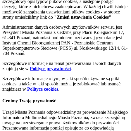
szczegółowy opis typów plików cookies, a następnie podjąć
decyzję, które z nich chcesz zaakceptować. W każdej chwili istnieje
możliwość zarządzania ustawieniami plików cookies - w stopce
strony umieściliśmy link do
"Zmień ustawienia Cookies"
.
Administratorem danych osobowych użytkowników serwisu jest
Prezydent Miasta Poznania z siedzibą przy Placu Kolegiackim 17,
61-841 Poznań, natomiast podmiotem przetwarzającym dane jest
Instytut Chemii Bioorganicznej PAN - Poznańskie Centrum
Superkomputerowo-Sieciowe (PCSS) ul. Noskowskiego 12/14, 61-
704 Poznań.
Szczegółowe informacje na temat przetwarzania Twoich danych
znajdują się w
Polityce prywatności
.
Szczegółowe informacje o tym, w jaki sposób używane są pliki
cookies, a także w jaki sposób można je zablokować lub usunąć,
znajdziesz w
Polityce cookies
.
Cenimy Twoją prywatność
Urząd Miasta Poznania odpowiedzialny za prowadzenie Miejskiego
Informatora Multimedialnego Miasta Poznania, zwraca szczególną
uwagę na przestrzeganie prawa użytkowników do prywatności.
Prezentowana informacja poniżej opisuje za co odpowiadają