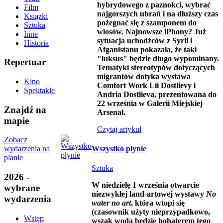
hybrydowego z paznokci, wybrać
Film
najgorszych ubrań i na dłuższy czas
Książki
pożegnać się z szamponem do
Sztuka
włosów. Najnowsze iPhony? Już
Inne
sytuacja uchodźców z Syrii i
Historia
Afganistanu pokazała, że taki
"luksus" będzie długo wypominany.
Repertuar
Tematyki stereotypów dotyczących
migrantów dotyka wystawa
Kino
Comfort Work Lii Dostlievy i
Spektakle
Andria Dostlieva, prezentowana do
22 września w Galerii Miejskiej
Znajdź na
Arsenał.
mapie
Czytaj artykuł
Zobacz
Wszystko płynie
wydarzenia na
planie
Sztuka
2026 -
W niedzielę 1 września otwarcie
wybrane
niezwykłej land-artowej wystawy
No
wydarzenia
water no art
, która wtopi się
(czasownik użyty nieprzypadkowo,
Wstęp
wszak woda będzie bohaterem tego