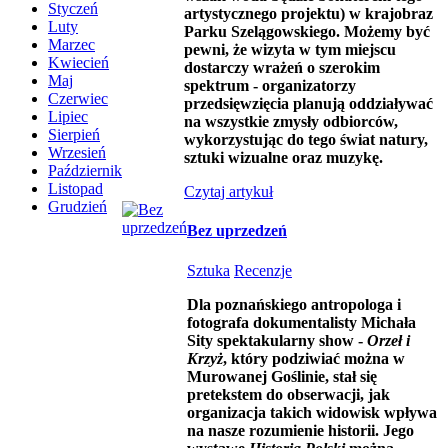
Styczeń
artystycznego projektu) w krajobraz
Luty
Parku Szelągowskiego. Możemy być
Marzec
pewni, że wizyta w tym miejscu
Kwiecień
dostarczy wrażeń o szerokim
Maj
spektrum - organizatorzy
Czerwiec
przedsięwzięcia planują oddziaływać
Lipiec
na wszystkie zmysły odbiorców,
Sierpień
wykorzystując do tego świat natury,
Wrzesień
sztuki wizualne oraz muzykę.
Październik
Listopad
Czytaj artykuł
Grudzień
Bez uprzedzeń
Sztuka
Recenzje
Dla poznańskiego antropologa i
fotografa dokumentalisty Michała
Sity spektakularny show -
Orzeł i
Krzyż
, który podziwiać można w
Murowanej Goślinie, stał się
pretekstem do obserwacji, jak
organizacja takich widowisk wpływa
na nasze rozumienie historii. Jego