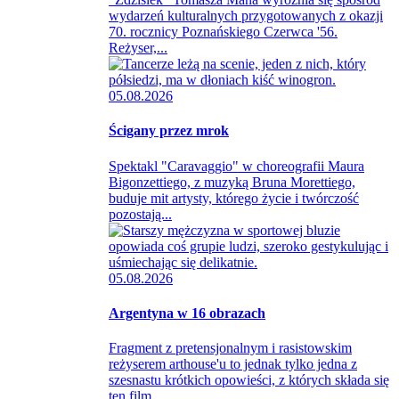
wydarzeń kulturalnych przygotowanych z okazji
70. rocznicy Poznańskiego Czerwca '56.
Reżyser,...
05.08.2026
Ścigany przez mrok
Spektakl "Caravaggio" w choreografii Maura
Bigonzettiego, z muzyką Bruna Morettiego,
buduje mit artysty, którego życie i twórczość
pozostają...
05.08.2026
Argentyna w 16 obrazach
Fragment z pretensjonalnym i rasistowskim
reżyserem arthouse'u to jednak tylko jedna z
szesnastu krótkich opowieści, z których składa się
ten film....