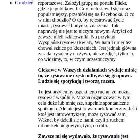
Grudzień
reportażowe. Założył grupę na portalu Flickr,
gdzie je publikował. Gdy ruch stawał się coraz
popularniejszy, przeniósł się na Facebooka. O co
w nim chodziło? O to, by rejestrować życie
miasta, rysować budynki, zdarzenia. Tak
naprawdę nie jest to niczym nowym. Artyści od
zawsze mieli szkicowniki. Na przykład
Wyspiański rysował kwiaty, William Turner też
chował szkice po kieszeniach. Jest jednak główna
zasada: rysujemy na żywo, nie ze zdjęć, tylko to,
co widzimy, to, w czym uczestniczymy.
Ciekawe w Waszych działaniach wydaje mi się
to, że rysowanie często odbywa się grupowo.
Ludzie się spotykają i tworzą razem.
To jest przyjemny aspekt tego ruchu, że można
rysować wspólnie. Można organizować w tym
celu duże lub mniejsze, zupełnie spontaniczne
spotkania. Ale nie jest to warunek konieczny. Jeśli
ktoś jest introwertykiem, może rysować sam.
Ważne, by dzielił się z nami, czyli z ruchem
urbansketchingowym, tym, co robi.
Zawsze mi się wydawało, że rysowanie jest