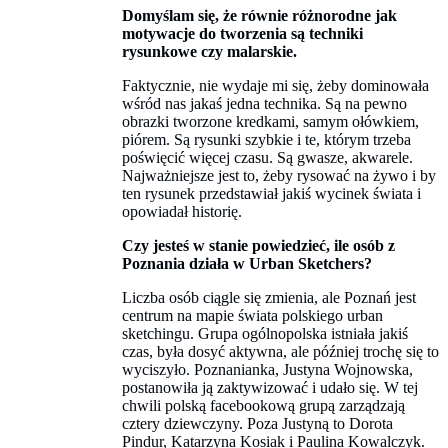
Domyślam się, że równie różnorodne jak
motywacje do tworzenia są techniki
rysunkowe czy malarskie.
Faktycznie, nie wydaje mi się, żeby dominowała
wśród nas jakaś jedna technika. Są na pewno
obrazki tworzone kredkami, samym ołówkiem,
piórem. Są rysunki szybkie i te, którym trzeba
poświęcić więcej czasu. Są gwasze, akwarele.
Najważniejsze jest to, żeby rysować na żywo i by
ten rysunek przedstawiał jakiś wycinek świata i
opowiadał historię.
Czy jesteś w stanie powiedzieć, ile osób z
Poznania działa w Urban Sketchers?
Liczba osób ciągle się zmienia, ale Poznań jest
centrum na mapie świata polskiego urban
sketchingu. Grupa ogólnopolska istniała jakiś
czas, była dosyć aktywna, ale później trochę się to
wyciszyło. Poznanianka, Justyna Wojnowska,
postanowiła ją zaktywizować i udało się. W tej
chwili polską facebookową grupą zarządzają
cztery dziewczyny. Poza Justyną to Dorota
Pindur, Katarzyna Kosiak i Paulina Kowalczyk.