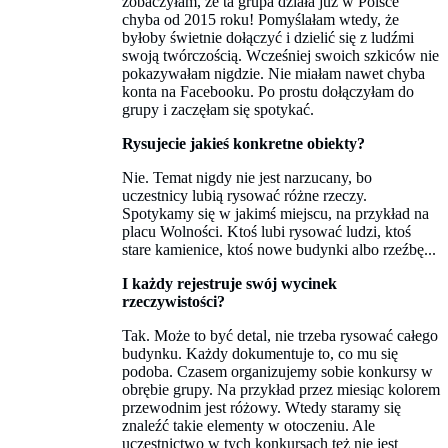
zobaczyłam, że ta grupa działa już w Polsce
chyba od 2015 roku! Pomyślałam wtedy, że
byłoby świetnie dołączyć i dzielić się z ludźmi
swoją twórczością. Wcześniej swoich szkiców nie
pokazywałam nigdzie. Nie miałam nawet chyba
konta na Facebooku. Po prostu dołączyłam do
grupy i zaczęłam się spotykać.
Rysujecie jakieś konkretne obiekty?
Nie. Temat nigdy nie jest narzucany, bo
uczestnicy lubią rysować różne rzeczy.
Spotykamy się w jakimś miejscu, na przykład na
placu Wolności. Ktoś lubi rysować ludzi, ktoś
stare kamienice, ktoś nowe budynki albo rzeźbę...
I każdy rejestruje swój wycinek
rzeczywistości?
Tak. Może to być detal, nie trzeba rysować całego
budynku. Każdy dokumentuje to, co mu się
podoba. Czasem organizujemy sobie konkursy w
obrębie grupy. Na przykład przez miesiąc kolorem
przewodnim jest różowy. Wtedy staramy się
znaleźć takie elementy w otoczeniu. Ale
uczestnictwo w tych konkursach też nie jest