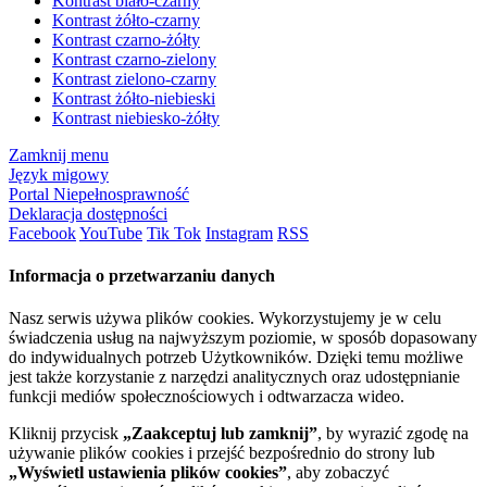
Kontrast biało-czarny
Kontrast żółto-czarny
Kontrast czarno-żółty
Kontrast czarno-zielony
Kontrast zielono-czarny
Kontrast żółto-niebieski
Kontrast niebiesko-żółty
Zamknij menu
Język migowy
Portal Niepełnosprawność
Deklaracja dostępności
Facebook
YouTube
Tik Tok
Instagram
RSS
Informacja o przetwarzaniu danych
Nasz serwis używa plików cookies. Wykorzystujemy je w celu
świadczenia usług na najwyższym poziomie, w sposób dopasowany
do indywidualnych potrzeb Użytkowników. Dzięki temu możliwe
jest także korzystanie z narzędzi analitycznych oraz udostępnianie
funkcji mediów społecznościowych i odtwarzacza wideo.
Kliknij przycisk
„Zaakceptuj lub zamknij”
, by wyrazić zgodę na
używanie plików cookies i przejść bezpośrednio do strony lub
„Wyświetl ustawienia plików cookies”
, aby zobaczyć