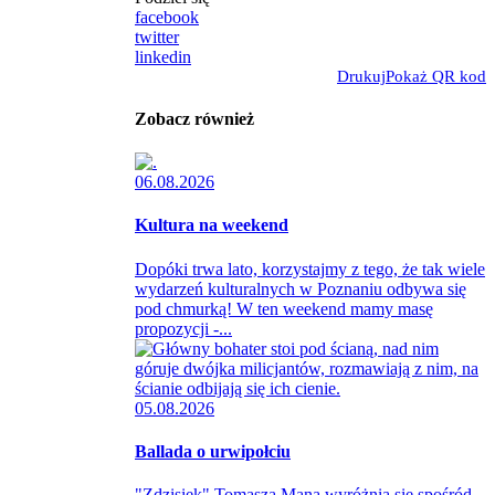
facebook
twitter
linkedin
Drukuj
Pokaż QR kod
Zobacz również
06.08.2026
Kultura na weekend
Dopóki trwa lato, korzystajmy z tego, że tak wiele
wydarzeń kulturalnych w Poznaniu odbywa się
pod chmurką! W ten weekend mamy masę
propozycji -...
05.08.2026
Ballada o urwipołciu
"Zdzisiek" Tomasza Mana wyróżnia się spośród