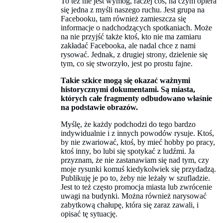
To też nie jest wymóg, raczej coś, na czym opiera
się jedna z myśli naszego ruchu. Jest grupa na
Facebooku, tam również zamieszcza się
informacje o nadchodzących spotkaniach. Może
na nie przyjść także ktoś, kto nie ma zamiaru
zakładać Facebooka, ale nadal chce z nami
rysować. Jednak, z drugiej strony, dzielenie się
tym, co się stworzyło, jest po prostu fajne.
Takie szkice mogą się okazać ważnymi
historycznymi dokumentami. Są miasta,
których całe fragmenty odbudowano właśnie
na podstawie obrazów.
Myślę, że każdy podchodzi do tego bardzo
indywidualnie i z innych powodów rysuje. Ktoś,
by nie zwariować, ktoś, by mieć hobby po pracy,
ktoś inny, bo lubi się spotykać z ludźmi. Ja
przyznam, że nie zastanawiam się nad tym, czy
moje rysunki komuś kiedykolwiek się przydadzą.
Publikuję je po to, żeby nie leżały w szufladzie.
Jest to też często promocja miasta lub zwrócenie
uwagi na budynki. Można również narysować
zabytkową chałupę, która się zaraz zawali, i
opisać tę sytuację.