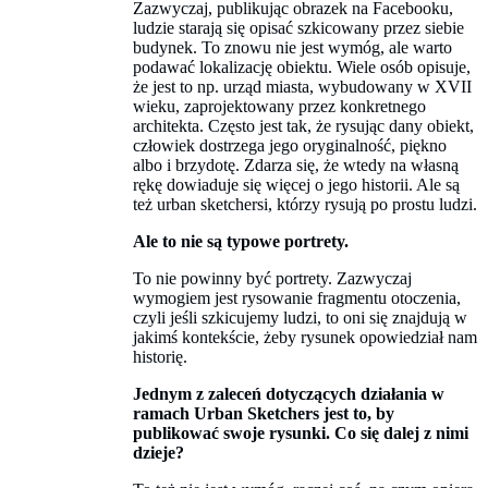
Zazwyczaj, publikując obrazek na Facebooku,
ludzie starają się opisać szkicowany przez siebie
budynek. To znowu nie jest wymóg, ale warto
podawać lokalizację obiektu. Wiele osób opisuje,
że jest to np. urząd miasta, wybudowany w XVII
wieku, zaprojektowany przez konkretnego
architekta. Często jest tak, że rysując dany obiekt,
człowiek dostrzega jego oryginalność, piękno
albo i brzydotę. Zdarza się, że wtedy na własną
rękę dowiaduje się więcej o jego historii. Ale są
też urban sketchersi, którzy rysują po prostu ludzi.
Ale to nie są typowe portrety.
To nie powinny być portrety. Zazwyczaj
wymogiem jest rysowanie fragmentu otoczenia,
czyli jeśli szkicujemy ludzi, to oni się znajdują w
jakimś kontekście, żeby rysunek opowiedział nam
historię.
Jednym z zaleceń dotyczących działania w
ramach Urban Sketchers jest to, by
publikować swoje rysunki. Co się dalej z nimi
dzieje?