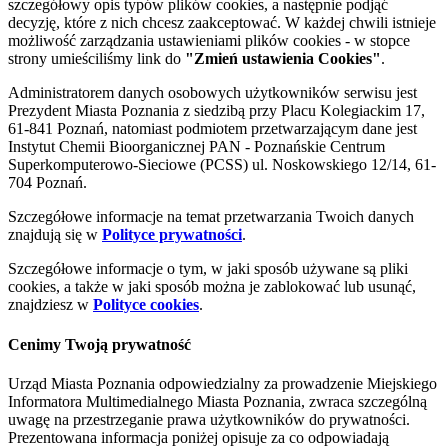
szczegółowy opis typów plików cookies, a następnie podjąć
decyzję, które z nich chcesz zaakceptować. W każdej chwili istnieje
możliwość zarządzania ustawieniami plików cookies - w stopce
strony umieściliśmy link do
"Zmień ustawienia Cookies"
.
Administratorem danych osobowych użytkowników serwisu jest
Prezydent Miasta Poznania z siedzibą przy Placu Kolegiackim 17,
61-841 Poznań, natomiast podmiotem przetwarzającym dane jest
Instytut Chemii Bioorganicznej PAN - Poznańskie Centrum
Superkomputerowo-Sieciowe (PCSS) ul. Noskowskiego 12/14, 61-
704 Poznań.
Szczegółowe informacje na temat przetwarzania Twoich danych
znajdują się w
Polityce prywatności
.
Szczegółowe informacje o tym, w jaki sposób używane są pliki
cookies, a także w jaki sposób można je zablokować lub usunąć,
znajdziesz w
Polityce cookies
.
Cenimy Twoją prywatność
Urząd Miasta Poznania odpowiedzialny za prowadzenie Miejskiego
Informatora Multimedialnego Miasta Poznania, zwraca szczególną
uwagę na przestrzeganie prawa użytkowników do prywatności.
Prezentowana informacja poniżej opisuje za co odpowiadają