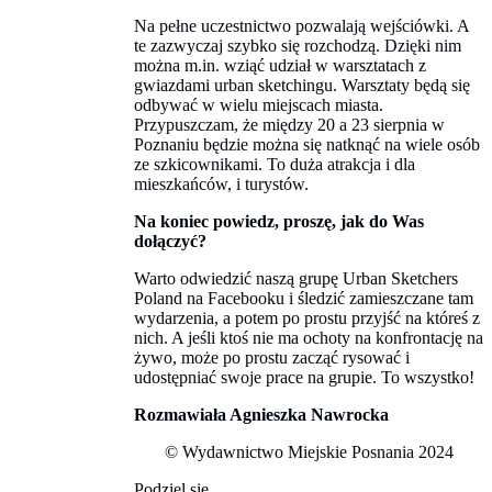
Na pełne uczestnictwo pozwalają wejściówki. A
te zazwyczaj szybko się rozchodzą. Dzięki nim
można m.in. wziąć udział w warsztatach z
gwiazdami urban sketchingu. Warsztaty będą się
odbywać w wielu miejscach miasta.
Przypuszczam, że między 20 a 23 sierpnia w
Poznaniu będzie można się natknąć na wiele osób
ze szkicownikami. To duża atrakcja i dla
mieszkańców, i turystów.
Na koniec powiedz, proszę, jak do Was
dołączyć?
Warto odwiedzić naszą grupę Urban Sketchers
Poland na Facebooku i śledzić zamieszczane tam
wydarzenia, a potem po prostu przyjść na któreś z
nich. A jeśli ktoś nie ma ochoty na konfrontację na
żywo, może po prostu zacząć rysować i
udostępniać swoje prace na grupie. To wszystko!
Rozmawiała Agnieszka Nawrocka
© Wydawnictwo Miejskie Posnania 2024
Podziel się