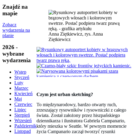
Znajdź na
mapie
Zobacz
wydarzenia na
Anna Ziętkiewicz, rys. Anna
planie
Ziętkiewicz
2026 -
wybrane
wydarzenia
Wstęp
Styczeń
Luty
Marzec
Kwiecień
Czym jest urban sketching?
Maj
Czerwiec
To międzynarodowy, bardzo otwarty ruch,
Lipiec
zrzeszający rysowników i rysowniczki z całego
Sierpień
świata. Został założony przez hiszpańskiego
Wrzesień
dziennikarza i ilustratora Gabriela Campanario,
Październik
który mieszka w Seattle. W pewnym momencie
Listopad
życia Campanario zaczął tworzyć rysunki