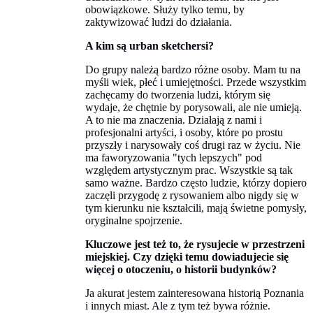
obowiązkowe. Służy tylko temu, by
zaktywizować ludzi do działania.
A kim są urban sketchersi?
Do grupy należą bardzo różne osoby. Mam tu na
myśli wiek, płeć i umiejętności. Przede wszystkim
zachęcamy do tworzenia ludzi, którym się
wydaje, że chętnie by porysowali, ale nie umieją.
A to nie ma znaczenia. Działają z nami i
profesjonalni artyści, i osoby, które po prostu
przyszły i narysowały coś drugi raz w życiu. Nie
ma faworyzowania "tych lepszych" pod
względem artystycznym prac. Wszystkie są tak
samo ważne. Bardzo często ludzie, którzy dopiero
zaczęli przygodę z rysowaniem albo nigdy się w
tym kierunku nie kształcili, mają świetne pomysły,
oryginalne spojrzenie.
Kluczowe jest też to, że rysujecie w przestrzeni
miejskiej. Czy dzięki temu dowiadujecie się
więcej o otoczeniu, o historii budynków?
Ja akurat jestem zainteresowana historią Poznania
i innych miast. Ale z tym też bywa różnie.