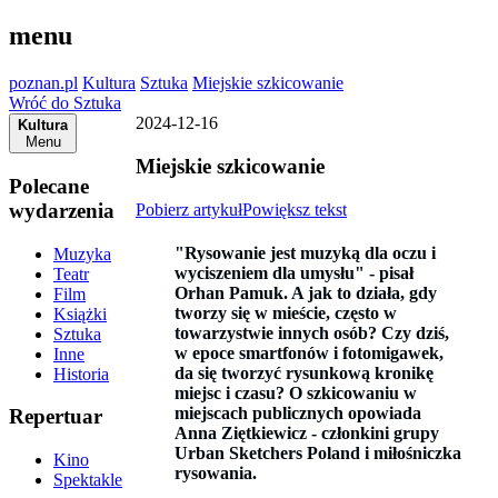
menu
poznan.pl
Kultura
Sztuka
Miejskie szkicowanie
Wróć do Sztuka
2024-12-16
Kultura
Menu
Miejskie szkicowanie
Polecane
wydarzenia
Pobierz artykuł
Powiększ tekst
"Rysowanie jest muzyką dla oczu i
Muzyka
wyciszeniem dla umysłu" - pisał
Teatr
Orhan Pamuk. A jak to działa, gdy
Film
tworzy się w mieście, często w
Książki
towarzystwie innych osób? Czy dziś,
Sztuka
w epoce smartfonów i fotomigawek,
Inne
da się tworzyć rysunkową kronikę
Historia
miejsc i czasu? O szkicowaniu w
miejscach publicznych opowiada
Repertuar
Anna Ziętkiewicz - członkini grupy
Urban Sketchers Poland i miłośniczka
Kino
rysowania.
Spektakle