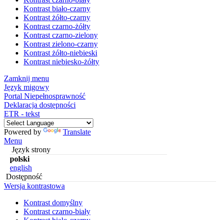
Kontrast biało-czarny
Kontrast żółto-czarny
Kontrast czarno-żółty
Kontrast czarno-zielony
Kontrast zielono-czarny
Kontrast żółto-niebieski
Kontrast niebiesko-żółty
Zamknij menu
Język migowy
Portal Niepełnosprawność
Deklaracja dostępności
ETR - tekst
Powered by
Translate
Menu
Język strony
polski
english
Dostępność
Wersja kontrastowa
Kontrast domyślny
Kontrast czarno-biały