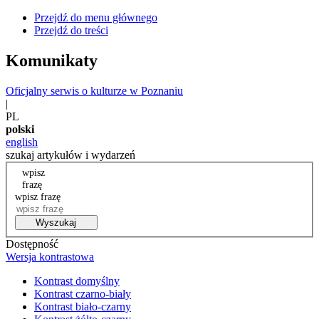
Przejdź do menu głównego
Przejdź do treści
Komunikaty
Oficjalny serwis o kulturze w Poznaniu
|
PL
polski
english
szukaj artykułów i wydarzeń
wpisz
frazę
wpisz frazę
Wyszukaj
Dostępność
Wersja kontrastowa
Kontrast domyślny
Kontrast czarno-biały
Kontrast biało-czarny