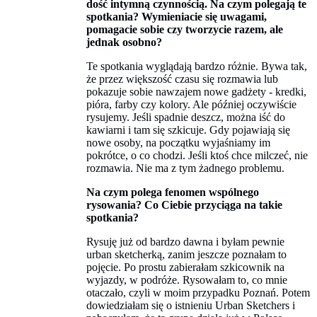
dość intymną czynnością. Na czym polegają te
spotkania? Wymieniacie się uwagami,
pomagacie sobie czy tworzycie razem, ale
jednak osobno?
Te spotkania wyglądają bardzo różnie. Bywa tak,
że przez większość czasu się rozmawia lub
pokazuje sobie nawzajem nowe gadżety - kredki,
pióra, farby czy kolory. Ale później oczywiście
rysujemy. Jeśli spadnie deszcz, można iść do
kawiarni i tam się szkicuje. Gdy pojawiają się
nowe osoby, na początku wyjaśniamy im
pokrótce, o co chodzi. Jeśli ktoś chce milczeć, nie
rozmawia. Nie ma z tym żadnego problemu.
Na czym polega fenomen wspólnego
rysowania? Co Ciebie przyciąga na takie
spotkania?
Rysuję już od bardzo dawna i byłam pewnie
urban sketcherką, zanim jeszcze poznałam to
pojęcie. Po prostu zabierałam szkicownik na
wyjazdy, w podróże. Rysowałam to, co mnie
otaczało, czyli w moim przypadku Poznań. Potem
dowiedziałam się o istnieniu Urban Sketchers i