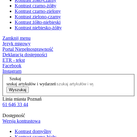
Kontrast żółto-czarny
Kontrast czarno-żółty
Kontrast czarno-zielony
Kontrast zielono-czarny
Kontrast żółto-niebieski
Kontrast niebiesko-żółty
Zamknij menu
Język migowy
Portal Niepełnosprawność
Deklaracja dostępności
ETR - tekst
Facebook
Instagram
Szukaj
szukaj artykułów i wydarzeń
Wyszukaj
Linia miasta Poznań
61 646 33 44
Dostępność
Wersja kontrastowa
Kontrast domyślny
Kontrast czarno-biały