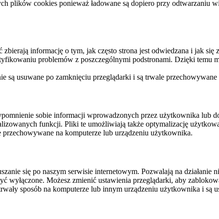
ych plików cookies ponieważ ładowane są dopiero przy odtwarzaniu wid
ierają informację o tym, jak często strona jest odwiedzana i jak się z 
ntyfikowaniu problemów z poszczególnymi podstronami. Dzięki temu mo
 nie są usuwane po zamknięciu przeglądarki i są trwale przechowywane
rzypomnienie sobie informacji wprowadzonych przez użytkownika lub 
nalizowanych funkcji. Pliki te umożliwiają także optymalizację użytko
ale przechowywane na komputerze lub urządzeniu użytkownika.
szanie się po naszym serwisie internetowym. Pozwalają na działanie ni
yć wyłączone. Możesz zmienić ustawienia przeglądarki, aby zablokować
trwały sposób na komputerze lub innym urządzeniu użytkownika i są u