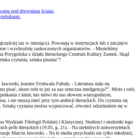
częściej raz w miesiącu). Powstają w instytucjach lub z inicjatyw
czne i wyobraźnię zaskoczonych organizatorów. - Musieliśmy
a Przygońska z działu literackiego Centrum Kultury Zamek. Skąd
tuka czytania, sztuka pisania"?
Jaworski, kurator Festiwalu Fabuły. - Literatura stała się
isać, skoro robi to już za nas sztuczna inteligencja?". Może i robi,
nam spotkania z kimś, kto mówi do nas słowem wiarygodnym,
, i nie muszą mieć przy tym ambicji literackich. Do czytania się
ata. Sztukę czytania można wypracować, również udzielaniem się w
Wydziale Filologii Polskiej i Klasycznej. Studenci i studentki tego
ch prób literackich (19.05, g. 21). - Na niektórych uniwersytetach
ynuuje Marcin Jaworski. - Na te studia przychodzi nie tylko młodzież,