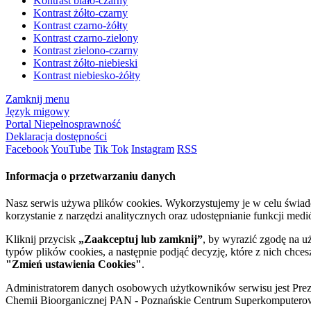
Kontrast biało-czarny
Kontrast żółto-czarny
Kontrast czarno-żółty
Kontrast czarno-zielony
Kontrast zielono-czarny
Kontrast żółto-niebieski
Kontrast niebiesko-żółty
Zamknij menu
Język migowy
Portal Niepełnosprawność
Deklaracja dostępności
Facebook
YouTube
Tik Tok
Instagram
RSS
Informacja o przetwarzaniu danych
Nasz serwis używa plików cookies. Wykorzystujemy je w celu świa
korzystanie z narzędzi analitycznych oraz udostępnianie funkcji me
Kliknij przycisk
„Zaakceptuj lub zamknij”
, by wyrazić zgodę na u
typów plików cookies, a następnie podjąć decyzję, które z nich chce
"Zmień ustawienia Cookies"
.
Administratorem danych osobowych użytkowników serwisu jest Prezyd
Chemii Bioorganicznej PAN - Poznańskie Centrum Superkomputerow