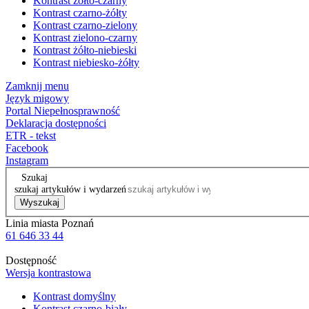
Kontrast żółto-czarny
Kontrast czarno-żółty
Kontrast czarno-zielony
Kontrast zielono-czarny
Kontrast żółto-niebieski
Kontrast niebiesko-żółty
Zamknij menu
Język migowy
Portal Niepełnosprawność
Deklaracja dostępności
ETR - tekst
Facebook
Instagram
Szukaj
szukaj artykułów i wydarzeń
Wyszukaj
Linia miasta Poznań
61 646 33 44
Dostępność
Wersja kontrastowa
Kontrast domyślny
Kontrast czarno-biały