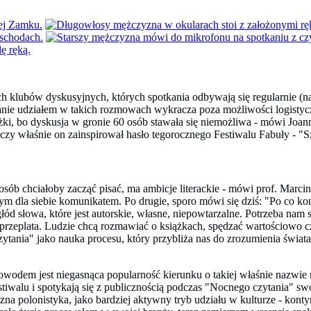
h klubów dyskusyjnych, których spotkania odbywają się regularnie (naj
owanie udziałem w takich rozmowach wykracza poza możliwości logisty
, bo dyskusja w gronie 60 osób stawała się niemożliwa - mówi Joann
czy właśnie on zainspirował hasło tegorocznego Festiwalu Fabuły - "Sz
osób chciałoby zacząć pisać, ma ambicje literackie - mówi prof. Marcin 
dla siebie komunikatem. Po drugie, sporo mówi się dziś: "Po co komu p
, głód słowa, które jest autorskie, własne, niepowtarzalne. Potrzeba 
rzeplata. Ludzie chcą rozmawiać o książkach, spędzać wartościowo czas
 czytania" jako nauka procesu, który przybliża nas do zrozumienia świ
wodem jest niegasnąca popularność kierunku o takiej właśnie nazwie na 
tiwalu i spotykają się z publicznością podczas "Nocnego czytania" swoi
czna polonistyka, jako bardziej aktywny tryb udziału w kulturze - kont