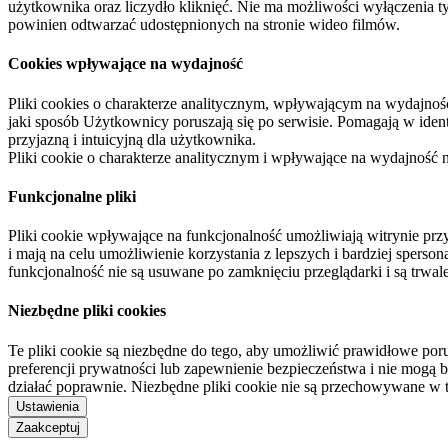
użytkownika oraz liczydło kliknięć. Nie ma możliwości wyłączenia t
powinien odtwarzać udostępnionych na stronie wideo filmów.
Cookies wpływające na wydajność
Pliki cookies o charakterze analitycznym, wpływającym na wydajność zb
jaki sposób Użytkownicy poruszają się po serwisie. Pomagają w ide
przyjazną i intuicyjną dla użytkownika.
Pliki cookie o charakterze analitycznym i wpływające na wydajność
Funkcjonalne pliki
Pliki cookie wpływające na funkcjonalność umożliwiają witrynie p
i mają na celu umożliwienie korzystania z lepszych i bardziej sperso
funkcjonalność nie są usuwane po zamknięciu przeglądarki i są trw
Niezbędne pliki cookies
Te pliki cookie są niezbędne do tego, aby umożliwić prawidłowe poru
preferencji prywatności lub zapewnienie bezpieczeństwa i nie mogą b
działać poprawnie. Niezbędne pliki cookie nie są przechowywane w 
Ustawienia
Zaakceptuj