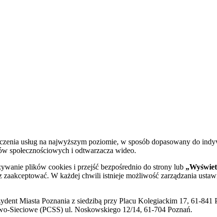
dczenia usług na najwyższym poziomie, w sposób dopasowany do indy
diów społecznościowych i odtwarzacza wideo.
żywanie plików cookies i przejść bezpośrednio do strony lub
„Wyświetl
sz zaakceptować. W każdej chwili istnieje możliwość zarządzania ustaw
ent Miasta Poznania z siedzibą przy Placu Kolegiackim 17, 61-841 P
o-Sieciowe (PCSS) ul. Noskowskiego 12/14, 61-704 Poznań.