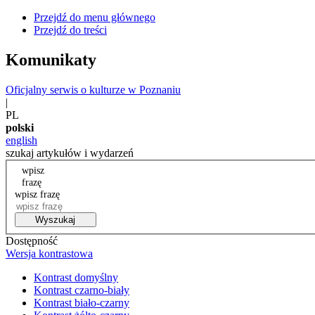
Przejdź do menu głównego
Przejdź do treści
Komunikaty
Oficjalny serwis o kulturze w Poznaniu
|
PL
polski
english
szukaj artykułów i wydarzeń
wpisz
frazę
wpisz frazę
Wyszukaj
Dostępność
Wersja kontrastowa
Kontrast domyślny
Kontrast czarno-biały
Kontrast biało-czarny