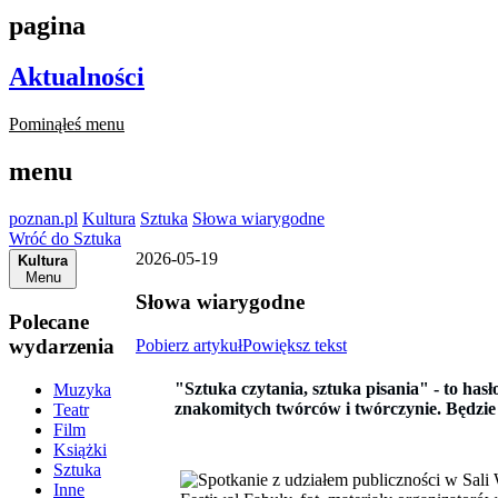
pagina
Aktualności
Pominąłeś menu
menu
poznan.pl
Kultura
Sztuka
Słowa wiarygodne
Wróć do Sztuka
2026-05-19
Kultura
Menu
Słowa wiarygodne
Polecane
wydarzenia
Pobierz artykuł
Powiększ tekst
"Sztuka czytania, sztuka pisania" - to has
Muzyka
znakomitych twórców i twórczynie. Będzie 
Teatr
Film
Książki
Sztuka
Inne