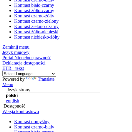
Kontrast biało-czarny
Kontrast żółto-czarny
Kontrast czarno-żółty
Kontrast czarno-zielony
Kontrast zielono-czarny
Kontrast żółto-niebieski
Kontrast niebiesko-żółty
Zamknij menu
Język migowy
Portal Niepełnosprawność
Deklaracja dostępności
ETR - tekst
Powered by
Translate
Menu
Język strony
polski
english
Dostępność
Wersja kontrastowa
Kontrast domyślny
Kontrast czarno-biały