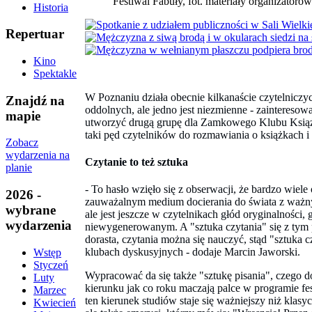
Festiwal Fabuły, fot. materiały organizatorów
Historia
Repertuar
Kino
Spektakle
W Poznaniu działa obecnie kilkanaście czytelniczyc
Znajdź na
oddolnych, ale jedno jest niezmienne - zainteres
mapie
utworzyć drugą grupę dla Zamkowego Klubu Książki
taki pęd czytelników do rozmawiania o książkach i 
Zobacz
wydarzenia na
Czytanie to też sztuka
planie
- To hasło wzięło się z obserwacji, że bardzo wiele 
2026 -
zauważalnym medium docierania do świata z ważnym 
wybrane
ale jest jeszcze w czytelnikach głód oryginalności
wydarzenia
niewygenerowanym. A "sztuka czytania" się z tym p
dorasta, czytania można się nauczyć, stąd "sztuka
klubach dyskusyjnych - dodaje Marcin Jaworski.
Wstęp
Styczeń
Wypracować da się także "sztukę pisania", czego do
Luty
kierunku jak co roku maczają palce w programie fes
Marzec
ten kierunek studiów staje się ważniejszy niż klasy
Kwiecień