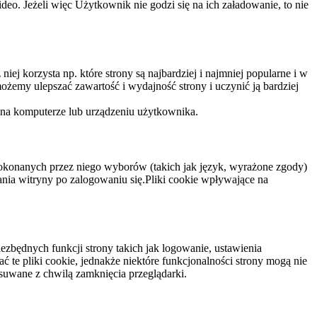
eo. Jeżeli więc Użytkownik nie godzi się na ich załadowanie, to nie
niej korzysta np. które strony są najbardziej i najmniej popularne i w
żemy ulepszać zawartość i wydajność strony i uczynić ją bardziej
 na komputerze lub urządzeniu użytkownika.
dokonanych przez niego wyborów (takich jak język, wyrażone zgody)
wania witryny po zalogowaniu się.Pliki cookie wpływające na
ezbędnych funkcji strony takich jak logowanie, ustawienia
 te pliki cookie, jednakże niektóre funkcjonalności strony mogą nie
suwane z chwilą zamknięcia przeglądarki.