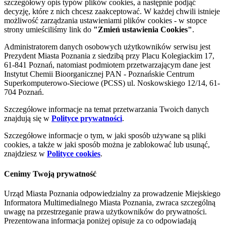
szczegółowy opis typów plików cookies, a następnie podjąć
decyzję, które z nich chcesz zaakceptować. W każdej chwili istnieje
możliwość zarządzania ustawieniami plików cookies - w stopce
strony umieściliśmy link do
"Zmień ustawienia Cookies"
.
Administratorem danych osobowych użytkowników serwisu jest
Prezydent Miasta Poznania z siedzibą przy Placu Kolegiackim 17,
61-841 Poznań, natomiast podmiotem przetwarzającym dane jest
Instytut Chemii Bioorganicznej PAN - Poznańskie Centrum
Superkomputerowo-Sieciowe (PCSS) ul. Noskowskiego 12/14, 61-
704 Poznań.
Szczegółowe informacje na temat przetwarzania Twoich danych
znajdują się w
Polityce prywatności
.
Szczegółowe informacje o tym, w jaki sposób używane są pliki
cookies, a także w jaki sposób można je zablokować lub usunąć,
znajdziesz w
Polityce cookies
.
Cenimy Twoją prywatność
Urząd Miasta Poznania odpowiedzialny za prowadzenie Miejskiego
Informatora Multimedialnego Miasta Poznania, zwraca szczególną
uwagę na przestrzeganie prawa użytkowników do prywatności.
Prezentowana informacja poniżej opisuje za co odpowiadają