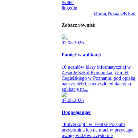
twitter
linkedin
Drukuj
Pokaż QR kod
Zobacz również
07.08.2026
Pamięć w aplikacji
10 uczniów klasy informatycznej w
Zespole Szkół Komunikacji im. H.
Cegielskiego w Poznaniu, pod opieką
nauczycielki, stworzyło edukacyjną
aplikację na...
07.08.2026
Doppelganger
"Pulverkopf" w Teatrze Polskim
przypomina lep na muchy: przyciąga
uwagę widzów, często nie