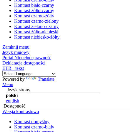
Kontrast biało-czarny
Kontrast żółto-czarny
Kontrast czarno-żółty
Kontrast czarno-zielony
Kontrast zielono-czarny
Kontrast żółto-niebieski
Kontrast niebiesko-żółty
Zamknij menu
Język migowy
Portal Niepełnosprawność
Deklaracja dostępności
ETR - tekst
Powered by
Translate
Menu
Język strony
polski
english
Dostępność
Wersja kontrastowa
Kontrast domyślny
Kontrast czarno-biały