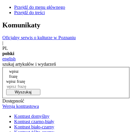
Przejdź do menu głównego
Przejdź do treści
Komunikaty
Oficjalny serwis o kulturze w Poznaniu
|
PL
polski
english
szukaj artykułów i wydarzeń
wpisz
frazę
wpisz frazę
Wyszukaj
Dostępność
Wersja kontrastowa
Kontrast domyślny
Kontrast czarno-biały
Kontrast biało-czarny