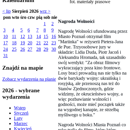
Kalendarium
fot. materiały prasowe
< lip
Sierpień 2026
wrz >
pon
wto
śro
czw
pią
sob
nie
Nagroda Wolności
1
2
3
4
5
6
7
8
9
Nagrodę Wolności ufundowaną przez
Miasto Poznań otrzymał film
10
11
12
13
14
15
16
"Mariinka" w reżyserii Pietera-Jana
17
18
19
20
21
22
23
de Pue. Trzyosobowe jury w
24
25
26
27
28
29
30
składzie: Lidia Duda, Piotr Jacoń i
31
Aleksandra Hromada, tak uzasadniło
swój werdykt: "Za obraz filmowy
Znajdź na mapie
wykraczający poza kino frontowe.
Losy braci prowadzą nas nie tylko na
dwie barykady wojny: ukraińską i
Zobacz wydarzenia na planie
rosyjską, ale przenoszą nas też do
Stanów Zjednoczonych, gdzie
2026 - wybrane
widzimy, że okrucieństwo wojny, a
wydarzenia
więc pozbawianie wolności i
godności, może mieć początek także
Wstęp
na wygodnej kanapie, ze strzelbą
Styczeń
myśliwego u boku."
Luty
Marzec
Nagroda Wolności Miasta Poznań co
Kwiecień
roku trafia do filmu, który który