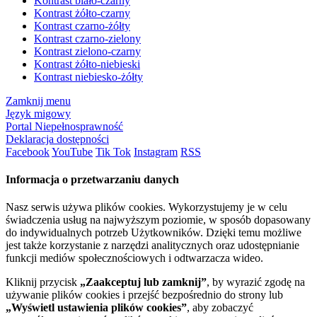
Kontrast biało-czarny
Kontrast żółto-czarny
Kontrast czarno-żółty
Kontrast czarno-zielony
Kontrast zielono-czarny
Kontrast żółto-niebieski
Kontrast niebiesko-żółty
Zamknij menu
Język migowy
Portal Niepełnosprawność
Deklaracja dostępności
Facebook
YouTube
Tik Tok
Instagram
RSS
Informacja o przetwarzaniu danych
Nasz serwis używa plików cookies. Wykorzystujemy je w celu
świadczenia usług na najwyższym poziomie, w sposób dopasowany
do indywidualnych potrzeb Użytkowników. Dzięki temu możliwe
jest także korzystanie z narzędzi analitycznych oraz udostępnianie
funkcji mediów społecznościowych i odtwarzacza wideo.
Kliknij przycisk
„Zaakceptuj lub zamknij”
, by wyrazić zgodę na
używanie plików cookies i przejść bezpośrednio do strony lub
„Wyświetl ustawienia plików cookies”
, aby zobaczyć