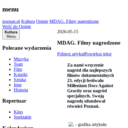
menu
poznan.pl
Kultura
Opinie
MDAG. Filmy nagrodzone
Wróć do Opinie
2026-05-15
Kultura
Menu
MDAG. Filmy nagrodzone
Polecane wydarzenia
Pobierz artykuł
Powiększ tekst
Muzyka
Teatr
Za nami wręczenie
Film
nagród dla najlepszych
Książki
filmów dokumentalnych
Sztuka
23. edycji festiwalu
Inne
Millenium Docs Against
Historia
Gravity oraz nagród
specjalnych. Swoją
Repertuar
nagrodę ufundował
również Poznań.
Kino
Spektakle