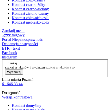
Kontrast żółto-czarny
Kontrast czarno-żółty
Kontrast czarno-zielony
Kontrast zielono-czarny
Kontrast żółto-niebieski
Kontrast niebiesko-żółty
Zamknij menu
Język migowy
Portal Niepełnosprawność
Deklaracja dostępności
ETR - tekst
Facebook
Instagram
Szukaj
szukaj artykułów i wydarzeń
Wyszukaj
Linia miasta Poznań
61 646 33 44
Dostępność
Wersja kontrastowa
Kontrast domyślny
Kontrast czarno-biały