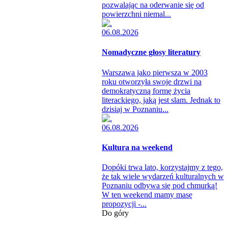
pozwalając na oderwanie się od
powierzchni niemal...
06.08.2026
Nomadyczne głosy literatury
Warszawa jako pierwsza w 2003
roku otworzyła swoje drzwi na
demokratyczną formę życia
literackiego, jaką jest slam. Jednak to
dzisiaj w Poznaniu...
06.08.2026
Kultura na weekend
Dopóki trwa lato, korzystajmy z tego,
że tak wiele wydarzeń kulturalnych w
Poznaniu odbywa się pod chmurką!
W ten weekend mamy masę
propozycji -...
Do góry