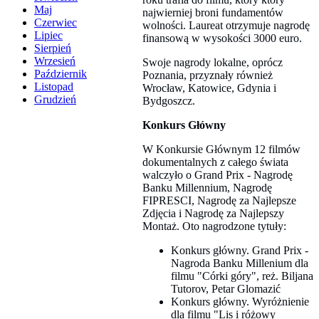
Maj
najwierniej broni fundamentów
Czerwiec
wolności. Laureat otrzymuje nagrodę
Lipiec
finansową w wysokości 3000 euro.
Sierpień
Wrzesień
Swoje nagrody lokalne, oprócz
Październik
Poznania, przyznały również
Listopad
Wrocław, Katowice, Gdynia i
Grudzień
Bydgoszcz.
Konkurs Główny
W Konkursie Głównym 12 filmów
dokumentalnych z całego świata
walczyło o Grand Prix - Nagrodę
Banku Millennium, Nagrodę
FIPRESCI, Nagrodę za Najlepsze
Zdjęcia i Nagrodę za Najlepszy
Montaż. Oto nagrodzone tytuły:
Konkurs główny. Grand Prix -
Nagroda Banku Millenium dla
filmu "Córki góry", reż. Biljana
Tutorov, Petar Glomazić
Konkurs główny. Wyróżnienie
dla filmu "Lis i różowy