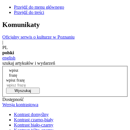
Przejdź do menu głównego
Przejdź do treści
Komunikaty
Oficjalny serwis o kulturze w Poznaniu
|
PL
polski
english
szukaj artykułów i wydarzeń
wpisz
frazę
wpisz frazę
Wyszukaj
Dostępność
Wersja kontrastowa
Kontrast domyślny
Kontrast czarno-biały
Kontrast biało-czarny