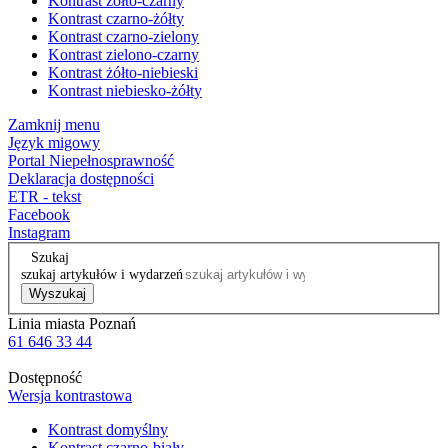
Kontrast żółto-czarny
Kontrast czarno-żółty
Kontrast czarno-zielony
Kontrast zielono-czarny
Kontrast żółto-niebieski
Kontrast niebiesko-żółty
Zamknij menu
Język migowy
Portal Niepełnosprawność
Deklaracja dostępności
ETR - tekst
Facebook
Instagram
Szukaj
szukaj artykułów i wydarzeń
Wyszukaj
Linia miasta Poznań
61 646 33 44
Dostępność
Wersja kontrastowa
Kontrast domyślny
Kontrast czarno-biały