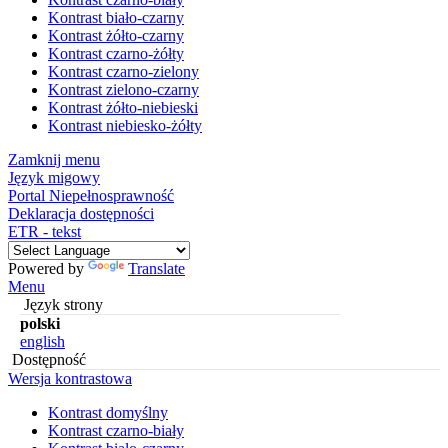
Kontrast biało-czarny
Kontrast żółto-czarny
Kontrast czarno-żółty
Kontrast czarno-zielony
Kontrast zielono-czarny
Kontrast żółto-niebieski
Kontrast niebiesko-żółty
Zamknij menu
Język migowy
Portal Niepełnosprawność
Deklaracja dostępności
ETR - tekst
Powered by
Translate
Menu
Język strony
polski
english
Dostępność
Wersja kontrastowa
Kontrast domyślny
Kontrast czarno-biały