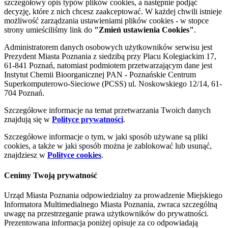
szczegółowy opis typów plików cookies, a następnie podjąć
decyzję, które z nich chcesz zaakceptować. W każdej chwili istnieje
możliwość zarządzania ustawieniami plików cookies - w stopce
strony umieściliśmy link do
"Zmień ustawienia Cookies"
.
Administratorem danych osobowych użytkowników serwisu jest
Prezydent Miasta Poznania z siedzibą przy Placu Kolegiackim 17,
61-841 Poznań, natomiast podmiotem przetwarzającym dane jest
Instytut Chemii Bioorganicznej PAN - Poznańskie Centrum
Superkomputerowo-Sieciowe (PCSS) ul. Noskowskiego 12/14, 61-
704 Poznań.
Szczegółowe informacje na temat przetwarzania Twoich danych
znajdują się w
Polityce prywatności
.
Szczegółowe informacje o tym, w jaki sposób używane są pliki
cookies, a także w jaki sposób można je zablokować lub usunąć,
znajdziesz w
Polityce cookies
.
Cenimy Twoją prywatność
Urząd Miasta Poznania odpowiedzialny za prowadzenie Miejskiego
Informatora Multimedialnego Miasta Poznania, zwraca szczególną
uwagę na przestrzeganie prawa użytkowników do prywatności.
Prezentowana informacja poniżej opisuje za co odpowiadają