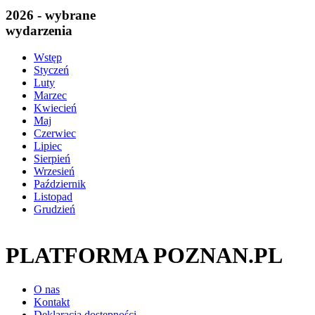
2026 - wybrane
wydarzenia
Wstęp
Styczeń
Luty
Marzec
Kwiecień
Maj
Czerwiec
Lipiec
Sierpień
Wrzesień
Październik
Listopad
Grudzień
PLATFORMA POZNAN.PL
O nas
Kontakt
Deklaracja dostępności