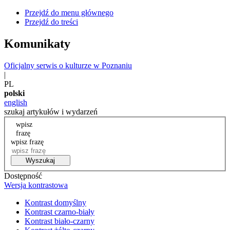
Przejdź do menu głównego
Przejdź do treści
Komunikaty
Oficjalny serwis o kulturze w Poznaniu
|
PL
polski
english
szukaj artykułów i wydarzeń
wpisz
frazę
wpisz frazę
Wyszukaj
Dostępność
Wersja kontrastowa
Kontrast domyślny
Kontrast czarno-biały
Kontrast biało-czarny