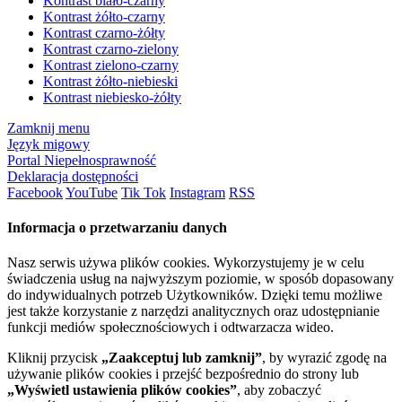
Kontrast biało-czarny
Kontrast żółto-czarny
Kontrast czarno-żółty
Kontrast czarno-zielony
Kontrast zielono-czarny
Kontrast żółto-niebieski
Kontrast niebiesko-żółty
Zamknij menu
Język migowy
Portal Niepełnosprawność
Deklaracja dostępności
Facebook
YouTube
Tik Tok
Instagram
RSS
Informacja o przetwarzaniu danych
Nasz serwis używa plików cookies. Wykorzystujemy je w celu
świadczenia usług na najwyższym poziomie, w sposób dopasowany
do indywidualnych potrzeb Użytkowników. Dzięki temu możliwe
jest także korzystanie z narzędzi analitycznych oraz udostępnianie
funkcji mediów społecznościowych i odtwarzacza wideo.
Kliknij przycisk
„Zaakceptuj lub zamknij”
, by wyrazić zgodę na
używanie plików cookies i przejść bezpośrednio do strony lub
„Wyświetl ustawienia plików cookies”
, aby zobaczyć