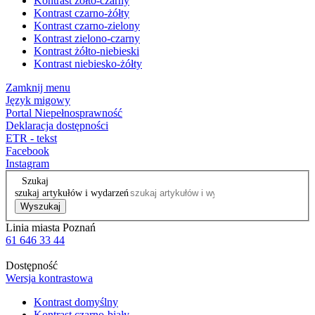
Kontrast żółto-czarny
Kontrast czarno-żółty
Kontrast czarno-zielony
Kontrast zielono-czarny
Kontrast żółto-niebieski
Kontrast niebiesko-żółty
Zamknij menu
Język migowy
Portal Niepełnosprawność
Deklaracja dostępności
ETR - tekst
Facebook
Instagram
Szukaj
szukaj artykułów i wydarzeń
Wyszukaj
Linia miasta Poznań
61 646 33 44
Dostępność
Wersja kontrastowa
Kontrast domyślny
Kontrast czarno-biały