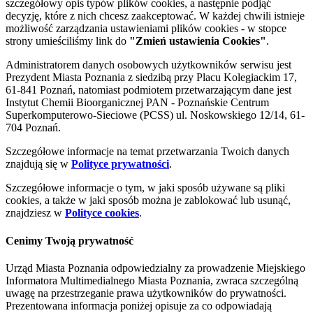
szczegółowy opis typów plików cookies, a następnie podjąć
decyzję, które z nich chcesz zaakceptować. W każdej chwili istnieje
możliwość zarządzania ustawieniami plików cookies - w stopce
strony umieściliśmy link do
"Zmień ustawienia Cookies"
.
Administratorem danych osobowych użytkowników serwisu jest
Prezydent Miasta Poznania z siedzibą przy Placu Kolegiackim 17,
61-841 Poznań, natomiast podmiotem przetwarzającym dane jest
Instytut Chemii Bioorganicznej PAN - Poznańskie Centrum
Superkomputerowo-Sieciowe (PCSS) ul. Noskowskiego 12/14, 61-
704 Poznań.
Szczegółowe informacje na temat przetwarzania Twoich danych
znajdują się w
Polityce prywatności
.
Szczegółowe informacje o tym, w jaki sposób używane są pliki
cookies, a także w jaki sposób można je zablokować lub usunąć,
znajdziesz w
Polityce cookies
.
Cenimy Twoją prywatność
Urząd Miasta Poznania odpowiedzialny za prowadzenie Miejskiego
Informatora Multimedialnego Miasta Poznania, zwraca szczególną
uwagę na przestrzeganie prawa użytkowników do prywatności.
Prezentowana informacja poniżej opisuje za co odpowiadają