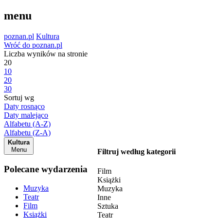
menu
poznan.pl
Kultura
Wróć do poznan.pl
Liczba wyników na stronie
20
10
20
30
Sortuj wg
Daty rosnąco
Daty malejąco
Alfabetu (A-Z)
Alfabetu (Z-A)
Kultura
Menu
Filtruj według kategorii
Polecane wydarzenia
Film
Książki
Muzyka
Muzyka
Teatr
Inne
Film
Sztuka
Książki
Teatr