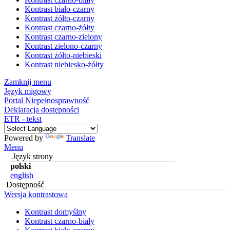
Kontrast biało-czarny
Kontrast żółto-czarny
Kontrast czarno-żółty
Kontrast czarno-zielony
Kontrast zielono-czarny
Kontrast żółto-niebieski
Kontrast niebiesko-żółty
Zamknij menu
Język migowy
Portal Niepełnosprawność
Deklaracja dostępności
ETR - tekst
Powered by
Translate
Menu
Język strony
polski
english
Dostępność
Wersja kontrastowa
Kontrast domyślny
Kontrast czarno-biały