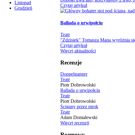
Listopad
Czytaj artykuł
Grudzień
Ballada o urwipołciu
Teatr
"Zdzisiek" Tomasza Mana wyróżnia się
Czytaj artykuł
Więcej aktualności
Recenzje
Doppelganger
Teatr
Piotr Dobrowolski
Ballada o urwipołciu
Teatr
Piotr Dobrowolski
Ścigany przez mrok
Teatr
Adam Domalewski
Więcej recenzji
Rozmowy