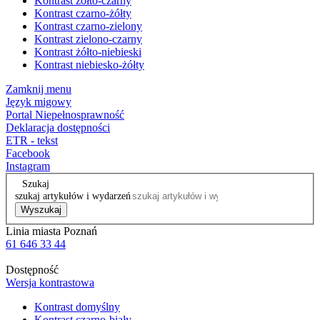
Kontrast żółto-czarny
Kontrast czarno-żółty
Kontrast czarno-zielony
Kontrast zielono-czarny
Kontrast żółto-niebieski
Kontrast niebiesko-żółty
Zamknij menu
Język migowy
Portal Niepełnosprawność
Deklaracja dostępności
ETR - tekst
Facebook
Instagram
Szukaj
szukaj artykułów i wydarzeń
Wyszukaj
Linia miasta Poznań
61 646 33 44
Dostępność
Wersja kontrastowa
Kontrast domyślny
Kontrast czarno-biały