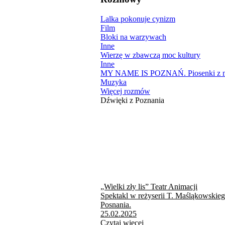
Lalka pokonuje cynizm
Film
Bloki na warzywach
Inne
Wierzę w zbawczą moc kultury
Inne
MY NAME IS POZNAŃ. Piosenki z mi
Muzyka
Więcej rozmów
Dźwięki z Poznania
„Wielki zły lis” Teatr Animacji
Spektakl w reżyserii T. Maśląkowskie
Posnania.
25.02.2025
Czytaj więcej