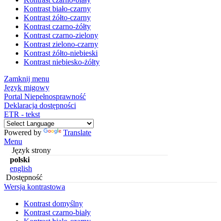
Kontrast biało-czarny
Kontrast żółto-czarny
Kontrast czarno-żółty
Kontrast czarno-zielony
Kontrast zielono-czarny
Kontrast żółto-niebieski
Kontrast niebiesko-żółty
Zamknij menu
Język migowy
Portal Niepełnosprawność
Deklaracja dostępności
ETR - tekst
Powered by
Translate
Menu
Język strony
polski
english
Dostępność
Wersja kontrastowa
Kontrast domyślny
Kontrast czarno-biały