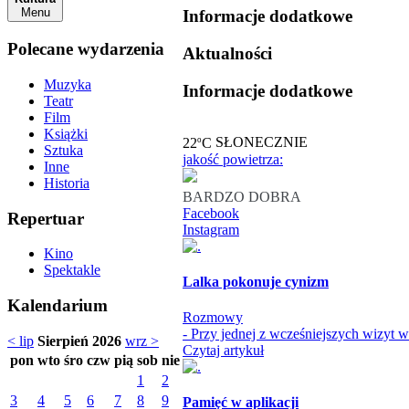
Menu
Informacje dodatkowe
Polecane wydarzenia
Aktualności
Muzyka
Informacje dodatkowe
Teatr
Film
Książki
o
22
C
SŁONECZNIE
Sztuka
jakość powietrza:
Inne
Historia
BARDZO DOBRA
Facebook
Repertuar
Instagram
Kino
Spektakle
Lalka pokonuje cynizm
Kalendarium
Rozmowy
- Przy jednej z wcześniejszych wizyt 
< lip
Sierpień 2026
wrz >
Czytaj artykuł
pon
wto
śro
czw
pią
sob
nie
1
2
3
4
5
6
7
8
9
Pamięć w aplikacji