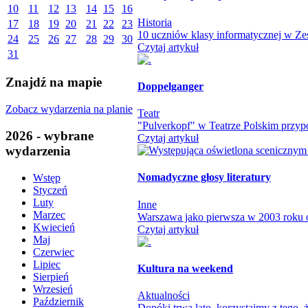
10
11
12
13
14
15
16
Historia
17
18
19
20
21
22
23
10 uczniów klasy informatycznej w Zes
24
25
26
27
28
29
30
Czytaj artykuł
31
Znajdź na mapie
Doppelganger
Zobacz wydarzenia na planie
Teatr
"Pulverkopf" w Teatrze Polskim przypo
2026 - wybrane
Czytaj artykuł
wydarzenia
Nomadyczne głosy literatury
Wstęp
Styczeń
Luty
Inne
Marzec
Warszawa jako pierwsza w 2003 roku otw
Kwiecień
Czytaj artykuł
Maj
Czerwiec
Lipiec
Kultura na weekend
Sierpień
Wrzesień
Aktualności
Październik
Dopóki trwa lato, korzystajmy z tego