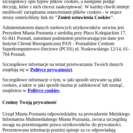
szczegółowy opis typów plików cookies, a następnie podjąć
decyzję, które z nich chcesz zaakceptować. W każdej chwili istnieje
możliwość zarządzania ustawieniami plików cookies - w stopce
strony umieściliśmy link do
"Zmień ustawienia Cookies"
.
Administratorem danych osobowych użytkowników serwisu jest
Prezydent Miasta Poznania z siedzibą przy Placu Kolegiackim 17,
61-841 Poznań, natomiast podmiotem przetwarzającym dane jest
Instytut Chemii Bioorganicznej PAN - Poznańskie Centrum
Superkomputerowo-Sieciowe (PCSS) ul. Noskowskiego 12/14, 61-
704 Poznań.
Szczegółowe informacje na temat przetwarzania Twoich danych
znajdują się w
Polityce prywatności
.
Szczegółowe informacje o tym, w jaki sposób używane są pliki
cookies, a także w jaki sposób można je zablokować lub usunąć,
znajdziesz w
Polityce cookies
.
Cenimy Twoją prywatność
Urząd Miasta Poznania odpowiedzialny za prowadzenie Miejskiego
Informatora Multimedialnego Miasta Poznania, zwraca szczególną
uwagę na przestrzeganie prawa użytkowników do prywatności.
Prezentowana informacja poniżej opisuje za co odpowiadają