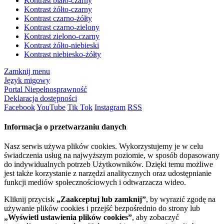
Kontrast biało-czarny
Kontrast żółto-czarny
Kontrast czarno-żółty
Kontrast czarno-zielony
Kontrast zielono-czarny
Kontrast żółto-niebieski
Kontrast niebiesko-żółty
Zamknij menu
Język migowy
Portal Niepełnosprawność
Deklaracja dostępności
Facebook
YouTube
Tik Tok
Instagram
RSS
Informacja o przetwarzaniu danych
Nasz serwis używa plików cookies. Wykorzystujemy je w celu
świadczenia usług na najwyższym poziomie, w sposób dopasowany
do indywidualnych potrzeb Użytkowników. Dzięki temu możliwe
jest także korzystanie z narzędzi analitycznych oraz udostępnianie
funkcji mediów społecznościowych i odtwarzacza wideo.
Kliknij przycisk
„Zaakceptuj lub zamknij”
, by wyrazić zgodę na
używanie plików cookies i przejść bezpośrednio do strony lub
„Wyświetl ustawienia plików cookies”
, aby zobaczyć