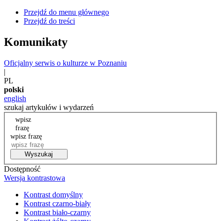
Przejdź do menu głównego
Przejdź do treści
Komunikaty
Oficjalny serwis o kulturze w Poznaniu
|
PL
polski
english
szukaj artykułów i wydarzeń
wpisz
frazę
wpisz frazę
Wyszukaj
Dostępność
Wersja kontrastowa
Kontrast domyślny
Kontrast czarno-biały
Kontrast biało-czarny