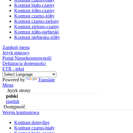
Kontrast biało-czarny
Kontrast żółto-czarny
Kontrast czarno-żółty
Kontrast czarno-zielony
Kontrast zielono-czarny
Kontrast żółto-niebieski
Kontrast niebiesko-żółty
Zamknij menu
Język migowy
Portal Niepełnosprawność
Deklaracja dostępności
ETR - tekst
Powered by
Translate
Menu
Język strony
polski
english
Dostępność
Wersja kontrastowa
Kontrast domyślny
Kontrast czarno-biały