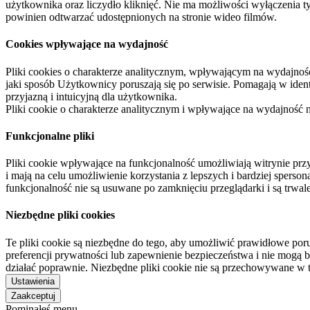
użytkownika oraz liczydło kliknięć. Nie ma możliwości wyłączenia t
powinien odtwarzać udostępnionych na stronie wideo filmów.
Cookies wpływające na wydajność
Pliki cookies o charakterze analitycznym, wpływającym na wydajność zb
jaki sposób Użytkownicy poruszają się po serwisie. Pomagają w ide
przyjazną i intuicyjną dla użytkownika.
Pliki cookie o charakterze analitycznym i wpływające na wydajność
Funkcjonalne pliki
Pliki cookie wpływające na funkcjonalność umożliwiają witrynie p
i mają na celu umożliwienie korzystania z lepszych i bardziej sperso
funkcjonalność nie są usuwane po zamknięciu przeglądarki i są trw
Niezbędne pliki cookies
Te pliki cookie są niezbędne do tego, aby umożliwić prawidłowe poru
preferencji prywatności lub zapewnienie bezpieczeństwa i nie mogą b
działać poprawnie. Niezbędne pliki cookie nie są przechowywane w 
Ustawienia
Zaakceptuj
Pominąłeś menu