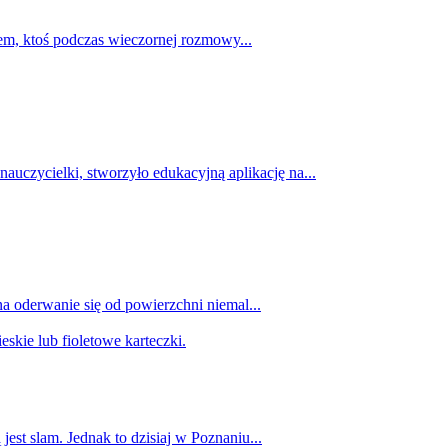
sem, ktoś podczas wieczornej rozmowy...
uczycielki, stworzyło edukacyjną aplikację na...
 oderwanie się od powierzchni niemal...
est slam. Jednak to dzisiaj w Poznaniu...