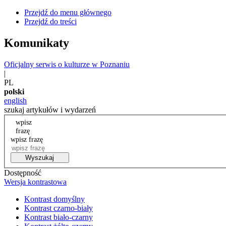
Przejdź do menu głównego
Przejdź do treści
Komunikaty
Oficjalny serwis o kulturze w Poznaniu
|
PL
polski
english
szukaj artykułów i wydarzeń
wpisz
frazę
wpisz frazę
Wyszukaj
Dostępność
Wersja kontrastowa
Kontrast domyślny
Kontrast czarno-biały
Kontrast biało-czarny