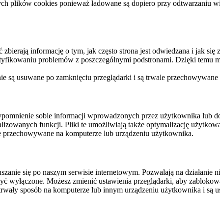
ych plików cookies ponieważ ładowane są dopiero przy odtwarzaniu wid
ierają informację o tym, jak często strona jest odwiedzana i jak się z 
ntyfikowaniu problemów z poszczególnymi podstronami. Dzięki temu mo
 nie są usuwane po zamknięciu przeglądarki i są trwale przechowywane
rzypomnienie sobie informacji wprowadzonych przez użytkownika lub 
nalizowanych funkcji. Pliki te umożliwiają także optymalizację użytko
ale przechowywane na komputerze lub urządzeniu użytkownika.
szanie się po naszym serwisie internetowym. Pozwalają na działanie ni
yć wyłączone. Możesz zmienić ustawienia przeglądarki, aby zablokować
trwały sposób na komputerze lub innym urządzeniu użytkownika i są u