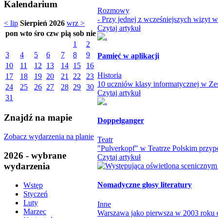
Kalendarium
Rozmowy
- Przy jednej z wcześniejszych wizyt 
< lip
Sierpień 2026
wrz >
Czytaj artykuł
pon
wto
śro
czw
pią
sob
nie
1
2
3
4
5
6
7
8
9
Pamięć w aplikacji
10
11
12
13
14
15
16
Historia
17
18
19
20
21
22
23
10 uczniów klasy informatycznej w Zes
24
25
26
27
28
29
30
Czytaj artykuł
31
Znajdź na mapie
Doppelganger
Zobacz wydarzenia na planie
Teatr
"Pulverkopf" w Teatrze Polskim przypo
2026 - wybrane
Czytaj artykuł
wydarzenia
Nomadyczne głosy literatury
Wstęp
Styczeń
Luty
Inne
Marzec
Warszawa jako pierwsza w 2003 roku otw