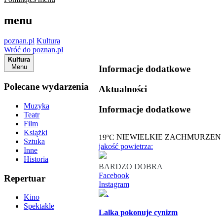
menu
poznan.pl
Kultura
Wróć do poznan.pl
Kultura
Menu
Informacje dodatkowe
Polecane wydarzenia
Aktualności
Muzyka
Informacje dodatkowe
Teatr
Film
Książki
o
19
C
NIEWIELKIE ZACHMURZEN
Sztuka
jakość powietrza:
Inne
Historia
BARDZO DOBRA
Facebook
Repertuar
Instagram
Kino
Spektakle
Lalka pokonuje cynizm