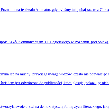
w Poznaniu na festiwalu Animator, gdy byliśmy tutaj obaj razem z Chri
pole Szkół Komunikacji im. H. Cegielskiego w Poznaniu, pod opieką na
mina lep na muchy: przyciąga uwagę widzów, często nie pozwalając na
orzyła swoje drzwi na demokratyczną formę życia literackiego, jaką j