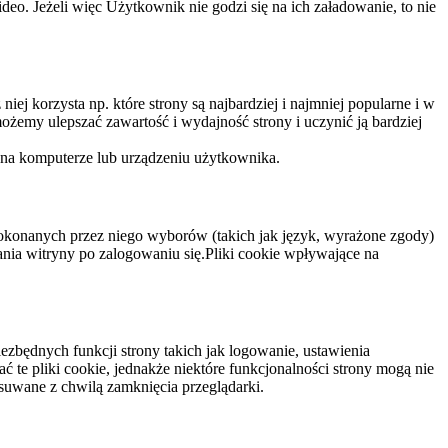
eo. Jeżeli więc Użytkownik nie godzi się na ich załadowanie, to nie
niej korzysta np. które strony są najbardziej i najmniej popularne i w
żemy ulepszać zawartość i wydajność strony i uczynić ją bardziej
 na komputerze lub urządzeniu użytkownika.
dokonanych przez niego wyborów (takich jak język, wyrażone zgody)
wania witryny po zalogowaniu się.Pliki cookie wpływające na
ezbędnych funkcji strony takich jak logowanie, ustawienia
 te pliki cookie, jednakże niektóre funkcjonalności strony mogą nie
suwane z chwilą zamknięcia przeglądarki.