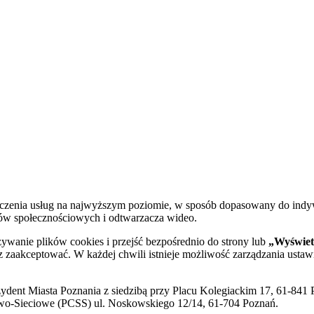
dczenia usług na najwyższym poziomie, w sposób dopasowany do indy
diów społecznościowych i odtwarzacza wideo.
żywanie plików cookies i przejść bezpośrednio do strony lub
„Wyświetl
sz zaakceptować. W każdej chwili istnieje możliwość zarządzania ustaw
ent Miasta Poznania z siedzibą przy Placu Kolegiackim 17, 61-841 P
o-Sieciowe (PCSS) ul. Noskowskiego 12/14, 61-704 Poznań.