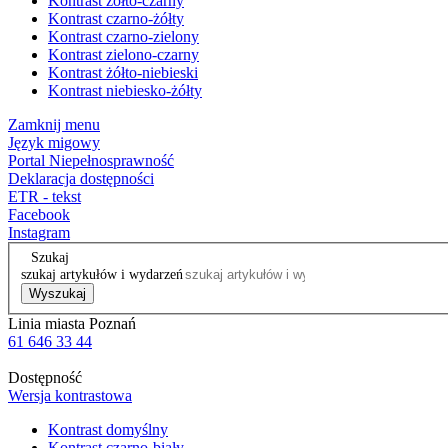
Kontrast żółto-czarny
Kontrast czarno-żółty
Kontrast czarno-zielony
Kontrast zielono-czarny
Kontrast żółto-niebieski
Kontrast niebiesko-żółty
Zamknij menu
Język migowy
Portal Niepełnosprawność
Deklaracja dostępności
ETR - tekst
Facebook
Instagram
Szukaj
szukaj artykułów i wydarzeń
Wyszukaj
Linia miasta Poznań
61 646 33 44
Dostępność
Wersja kontrastowa
Kontrast domyślny
Kontrast czarno-biały