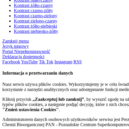
Kontrast biało-czarny
Kontrast żółto-czarny
Kontrast czarno-żółty
Kontrast czarno-zielony
Kontrast zielono-czarny
Kontrast żółto-niebieski
Kontrast niebiesko-żółty
Zamknij menu
Język migowy
Portal Niepełnosprawność
Deklaracja dostępności
Facebook
YouTube
Tik Tok
Instagram
RSS
Informacja o przetwarzaniu danych
Nasz serwis używa plików cookies. Wykorzystujemy je w celu świa
korzystanie z narzędzi analitycznych oraz udostępnianie funkcji me
Kliknij przycisk
„Zaakceptuj lub zamknij”
, by wyrazić zgodę na u
typów plików cookies, a następnie podjąć decyzję, które z nich chce
"Zmień ustawienia Cookies"
.
Administratorem danych osobowych użytkowników serwisu jest Prezyd
Chemii Bioorganicznej PAN - Poznańskie Centrum Superkomputerow