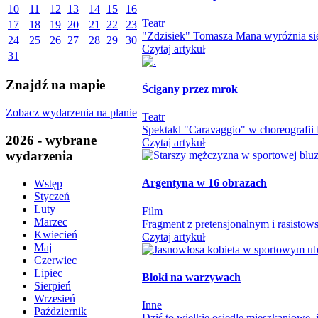
10
11
12
13
14
15
16
Teatr
17
18
19
20
21
22
23
"Zdzisiek" Tomasza Mana wyróżnia się
24
25
26
27
28
29
30
Czytaj artykuł
31
Znajdź na mapie
Ścigany przez mrok
Zobacz wydarzenia na planie
Teatr
Spektakl "Caravaggio" w choreografii M
2026 - wybrane
Czytaj artykuł
wydarzenia
Argentyna w 16 obrazach
Wstęp
Styczeń
Luty
Film
Marzec
Fragment z pretensjonalnym i rasistowsk
Kwiecień
Czytaj artykuł
Maj
Czerwiec
Lipiec
Bloki na warzywach
Sierpień
Wrzesień
Inne
Październik
Dziś to wielkie osiedle mieszkaniowe,