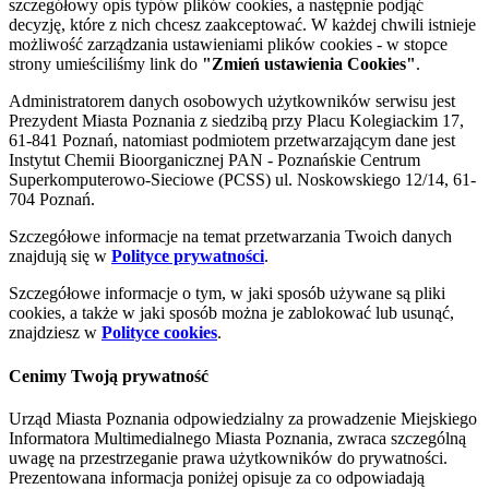
szczegółowy opis typów plików cookies, a następnie podjąć
decyzję, które z nich chcesz zaakceptować. W każdej chwili istnieje
możliwość zarządzania ustawieniami plików cookies - w stopce
strony umieściliśmy link do
"Zmień ustawienia Cookies"
.
Administratorem danych osobowych użytkowników serwisu jest
Prezydent Miasta Poznania z siedzibą przy Placu Kolegiackim 17,
61-841 Poznań, natomiast podmiotem przetwarzającym dane jest
Instytut Chemii Bioorganicznej PAN - Poznańskie Centrum
Superkomputerowo-Sieciowe (PCSS) ul. Noskowskiego 12/14, 61-
704 Poznań.
Szczegółowe informacje na temat przetwarzania Twoich danych
znajdują się w
Polityce prywatności
.
Szczegółowe informacje o tym, w jaki sposób używane są pliki
cookies, a także w jaki sposób można je zablokować lub usunąć,
znajdziesz w
Polityce cookies
.
Cenimy Twoją prywatność
Urząd Miasta Poznania odpowiedzialny za prowadzenie Miejskiego
Informatora Multimedialnego Miasta Poznania, zwraca szczególną
uwagę na przestrzeganie prawa użytkowników do prywatności.
Prezentowana informacja poniżej opisuje za co odpowiadają