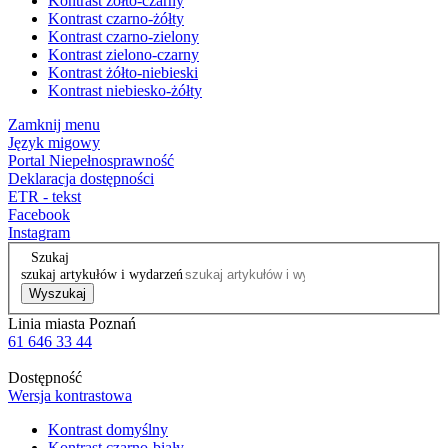
Kontrast żółto-czarny
Kontrast czarno-żółty
Kontrast czarno-zielony
Kontrast zielono-czarny
Kontrast żółto-niebieski
Kontrast niebiesko-żółty
Zamknij menu
Język migowy
Portal Niepełnosprawność
Deklaracja dostępności
ETR - tekst
Facebook
Instagram
Szukaj
szukaj artykułów i wydarzeń
Wyszukaj
Linia miasta Poznań
61 646 33 44
Dostępność
Wersja kontrastowa
Kontrast domyślny
Kontrast czarno-biały