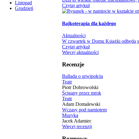
Listopad
Czytaj artykuł
Grudzień
Bajkoterapia dla każdego
Aktualności
W czwartek w Domu Książki odbędą się
Czytaj artykuł
Więcej aktualności
Recenzje
Ballada o urwipołciu
Teatr
Piotr Dobrowolski
Ścigany przez mrok
Teatr
Adam Domalewski
Wczasy pod namiotem
Muzyka
Jacek Adamiec
Więcej recenzji
Rozmowy