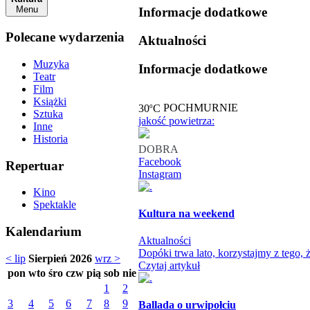
Menu
Informacje dodatkowe
Polecane wydarzenia
Aktualności
Muzyka
Informacje dodatkowe
Teatr
Film
Książki
o
30
C
POCHMURNIE
Sztuka
jakość powietrza:
Inne
Historia
DOBRA
Facebook
Repertuar
Instagram
Kino
Spektakle
Kultura na weekend
Kalendarium
Aktualności
Dopóki trwa lato, korzystajmy z tego
< lip
Sierpień 2026
wrz >
Czytaj artykuł
pon
wto
śro
czw
pią
sob
nie
1
2
3
4
5
6
7
8
9
Ballada o urwipołciu