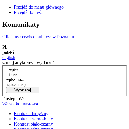
Przejdź do menu głównego
Przejdź do treści
Komunikaty
Oficjalny serwis o kulturze w Poznaniu
|
PL
polski
english
szukaj artykułów i wydarzeń
wpisz
frazę
wpisz frazę
Wyszukaj
Dostępność
Wersja kontrastowa
Kontrast domyślny
Kontrast czarno-biały
Kontrast biało-czarny