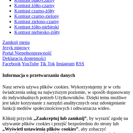
Kontrast biało-czarny
Kontrast żółto-czarny
Kontrast czarno-żółty
Kontrast czarno-zielony
Kontrast zielono-czarny
Kontrast żółto-niebieski
Kontrast niebiesko-żółty
Zamknij menu
Język migowy
Portal Niepełnosprawność
Deklaracja dostępności
Facebook
YouTube
Tik Tok
Instagram
RSS
Informacja o przetwarzaniu danych
Nasz serwis używa plików cookies. Wykorzystujemy je w celu
świadczenia usług na najwyższym poziomie, w sposób dopasowany
do indywidualnych potrzeb Użytkowników. Dzięki temu możliwe
jest także korzystanie z narzędzi analitycznych oraz udostępnianie
funkcji mediów społecznościowych i odtwarzacza wideo.
Kliknij przycisk
„Zaakceptuj lub zamknij”
, by wyrazić zgodę na
używanie plików cookies i przejść bezpośrednio do strony lub
„Wyświetl ustawienia plików cookies”
, aby zobaczyć