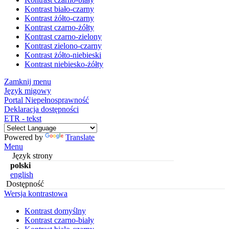
Kontrast biało-czarny
Kontrast żółto-czarny
Kontrast czarno-żółty
Kontrast czarno-zielony
Kontrast zielono-czarny
Kontrast żółto-niebieski
Kontrast niebiesko-żółty
Zamknij menu
Język migowy
Portal Niepełnosprawność
Deklaracja dostępności
ETR - tekst
Powered by
Translate
Menu
Język strony
polski
english
Dostępność
Wersja kontrastowa
Kontrast domyślny
Kontrast czarno-biały