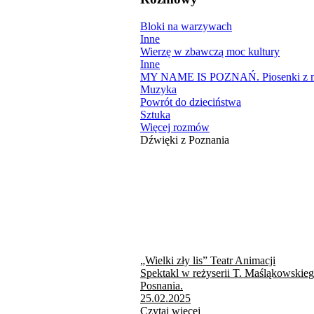
Bloki na warzywach
Inne
Wierzę w zbawczą moc kultury
Inne
MY NAME IS POZNAŃ. Piosenki z mi
Muzyka
Powrót do dzieciństwa
Sztuka
Więcej rozmów
Dźwięki z Poznania
„Wielki zły lis” Teatr Animacji
Spektakl w reżyserii T. Maśląkowskie
Posnania.
25.02.2025
Czytaj więcej