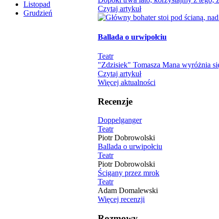
Listopad
Czytaj artykuł
Grudzień
Ballada o urwipołciu
Teatr
"Zdzisiek" Tomasza Mana wyróżnia się
Czytaj artykuł
Więcej aktualności
Recenzje
Doppelganger
Teatr
Piotr Dobrowolski
Ballada o urwipołciu
Teatr
Piotr Dobrowolski
Ścigany przez mrok
Teatr
Adam Domalewski
Więcej recenzji
Rozmowy