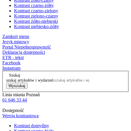
Kontrast żółto-czarny
Kontrast czarno-żółty
Kontrast czarno-zielony
Kontrast zielono-czarny
Kontrast żółto-niebieski
Kontrast niebiesko-żółty
Zamknij menu
Język migowy
Portal Niepełnosprawność
Deklaracja dostępności
ETR - tekst
Facebook
Instagram
Szukaj
szukaj artykułów i wydarzeń
Wyszukaj
Linia miasta Poznań
61 646 33 44
Dostępność
Wersja kontrastowa
Kontrast domyślny
Kontrast czarno-biały