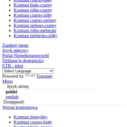
Kontrast biało-czarny
Kontrast żółto-czarny
Kontrast czarno-żółty
Kontrast czarno-zielony
Kontrast zielono-czarny
Kontrast żółto-niebieski
Kontrast niebiesko-żółty
Zamknij menu
Język migowy
Portal Niepełnosprawność
Deklaracja dostępności
ETR - tekst
Powered by
Translate
Menu
Język strony
polski
english
Dostępność
Wersja kontrastowa
Kontrast domyślny
Kontrast czarno-biały