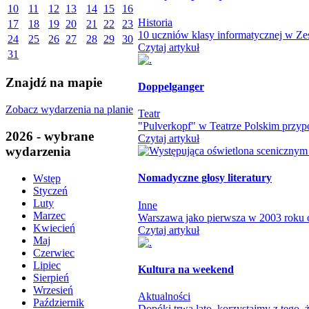
10
11
12
13
14
15
16
Historia
17
18
19
20
21
22
23
10 uczniów klasy informatycznej w Zes
24
25
26
27
28
29
30
Czytaj artykuł
31
Znajdź na mapie
Doppelganger
Zobacz wydarzenia na planie
Teatr
"Pulverkopf" w Teatrze Polskim przypo
2026 - wybrane
Czytaj artykuł
wydarzenia
Nomadyczne głosy literatury
Wstęp
Styczeń
Luty
Inne
Marzec
Warszawa jako pierwsza w 2003 roku otw
Kwiecień
Czytaj artykuł
Maj
Czerwiec
Lipiec
Kultura na weekend
Sierpień
Wrzesień
Aktualności
Październik
Dopóki trwa lato, korzystajmy z tego