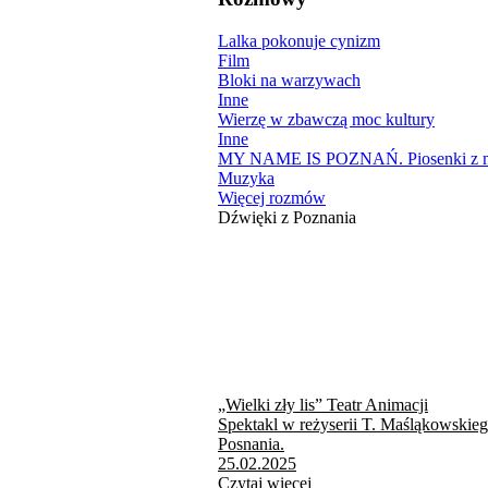
Lalka pokonuje cynizm
Film
Bloki na warzywach
Inne
Wierzę w zbawczą moc kultury
Inne
MY NAME IS POZNAŃ. Piosenki z mi
Muzyka
Więcej rozmów
Dźwięki z Poznania
„Wielki zły lis” Teatr Animacji
Spektakl w reżyserii T. Maśląkowskie
Posnania.
25.02.2025
Czytaj więcej