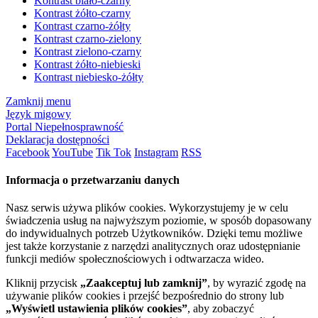
Kontrast biało-czarny
Kontrast żółto-czarny
Kontrast czarno-żółty
Kontrast czarno-zielony
Kontrast zielono-czarny
Kontrast żółto-niebieski
Kontrast niebiesko-żółty
Zamknij menu
Język migowy
Portal Niepełnosprawność
Deklaracja dostępności
Facebook
YouTube
Tik Tok
Instagram
RSS
Informacja o przetwarzaniu danych
Nasz serwis używa plików cookies. Wykorzystujemy je w celu
świadczenia usług na najwyższym poziomie, w sposób dopasowany
do indywidualnych potrzeb Użytkowników. Dzięki temu możliwe
jest także korzystanie z narzędzi analitycznych oraz udostępnianie
funkcji mediów społecznościowych i odtwarzacza wideo.
Kliknij przycisk
„Zaakceptuj lub zamknij”
, by wyrazić zgodę na
używanie plików cookies i przejść bezpośrednio do strony lub
„Wyświetl ustawienia plików cookies”
, aby zobaczyć