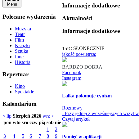
Menu
Informacje dodatkowe
Polecane wydarzenia
Aktualności
Muzyka
Informacje dodatkowe
Teatr
Film
Książki
o
15
C
SŁONECZNIE
Sztuka
jakość powietrza:
Inne
Historia
BARDZO DOBRA
Facebook
Repertuar
Instagram
Kino
Spektakle
Lalka pokonuje cynizm
Kalendarium
Rozmowy
- Przy jednej z wcześniejszych wizyt 
< lip
Sierpień 2026
wrz >
Czytaj artykuł
pon
wto
śro
czw
pią
sob
nie
1
2
3
4
5
6
7
8
9
Pamięć w aplikacji