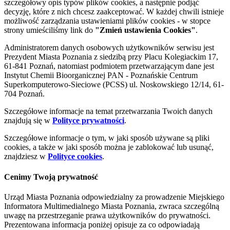
szczegółowy opis typów plików cookies, a następnie podjąć
decyzję, które z nich chcesz zaakceptować. W każdej chwili istnieje
możliwość zarządzania ustawieniami plików cookies - w stopce
strony umieściliśmy link do
"Zmień ustawienia Cookies"
.
Administratorem danych osobowych użytkowników serwisu jest
Prezydent Miasta Poznania z siedzibą przy Placu Kolegiackim 17,
61-841 Poznań, natomiast podmiotem przetwarzającym dane jest
Instytut Chemii Bioorganicznej PAN - Poznańskie Centrum
Superkomputerowo-Sieciowe (PCSS) ul. Noskowskiego 12/14, 61-
704 Poznań.
Szczegółowe informacje na temat przetwarzania Twoich danych
znajdują się w
Polityce prywatności
.
Szczegółowe informacje o tym, w jaki sposób używane są pliki
cookies, a także w jaki sposób można je zablokować lub usunąć,
znajdziesz w
Polityce cookies
.
Cenimy Twoją prywatność
Urząd Miasta Poznania odpowiedzialny za prowadzenie Miejskiego
Informatora Multimedialnego Miasta Poznania, zwraca szczególną
uwagę na przestrzeganie prawa użytkowników do prywatności.
Prezentowana informacja poniżej opisuje za co odpowiadają