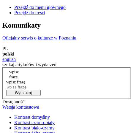
Przejdź do menu głównego
Przejdź do treści
Komunikaty
Oficjalny serwis o kulturze w Poznaniu
|
PL
polski
english
szukaj artykułów i wydarzeń
wpisz
frazę
wpisz frazę
Wyszukaj
Dostępność
Wersja kontrastowa
Kontrast domyślny
Kontrast czarno-biały
Kontrast biało-czarny