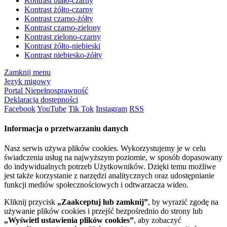
Kontrast biało-czarny
Kontrast żółto-czarny
Kontrast czarno-żółty
Kontrast czarno-zielony
Kontrast zielono-czarny
Kontrast żółto-niebieski
Kontrast niebiesko-żółty
Zamknij menu
Język migowy
Portal Niepełnosprawność
Deklaracja dostępności
Facebook
YouTube
Tik Tok
Instagram
RSS
Informacja o przetwarzaniu danych
Nasz serwis używa plików cookies. Wykorzystujemy je w celu
świadczenia usług na najwyższym poziomie, w sposób dopasowany
do indywidualnych potrzeb Użytkowników. Dzięki temu możliwe
jest także korzystanie z narzędzi analitycznych oraz udostępnianie
funkcji mediów społecznościowych i odtwarzacza wideo.
Kliknij przycisk
„Zaakceptuj lub zamknij”
, by wyrazić zgodę na
używanie plików cookies i przejść bezpośrednio do strony lub
„Wyświetl ustawienia plików cookies”
, aby zobaczyć