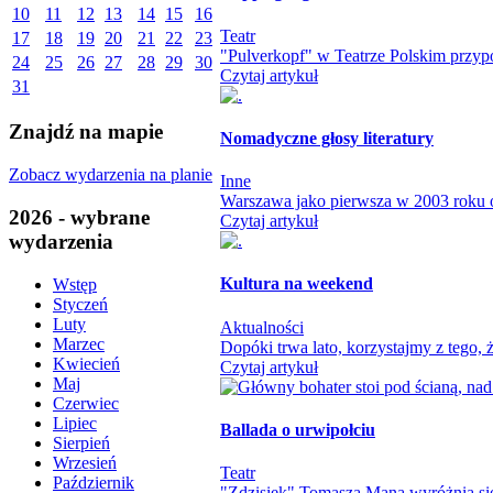
10
11
12
13
14
15
16
Teatr
17
18
19
20
21
22
23
"Pulverkopf" w Teatrze Polskim przypo
24
25
26
27
28
29
30
Czytaj artykuł
31
Znajdź na mapie
Nomadyczne głosy literatury
Zobacz wydarzenia na planie
Inne
Warszawa jako pierwsza w 2003 roku otw
2026 - wybrane
Czytaj artykuł
wydarzenia
Kultura na weekend
Wstęp
Styczeń
Luty
Aktualności
Marzec
Dopóki trwa lato, korzystajmy z tego
Kwiecień
Czytaj artykuł
Maj
Czerwiec
Lipiec
Ballada o urwipołciu
Sierpień
Wrzesień
Teatr
Październik
"Zdzisiek" Tomasza Mana wyróżnia się