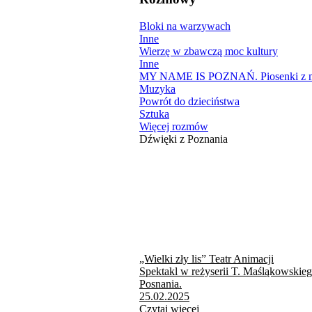
Bloki na warzywach
Inne
Wierzę w zbawczą moc kultury
Inne
MY NAME IS POZNAŃ. Piosenki z mi
Muzyka
Powrót do dzieciństwa
Sztuka
Więcej rozmów
Dźwięki z Poznania
„Wielki zły lis” Teatr Animacji
Spektakl w reżyserii T. Maśląkowskie
Posnania.
25.02.2025
Czytaj więcej