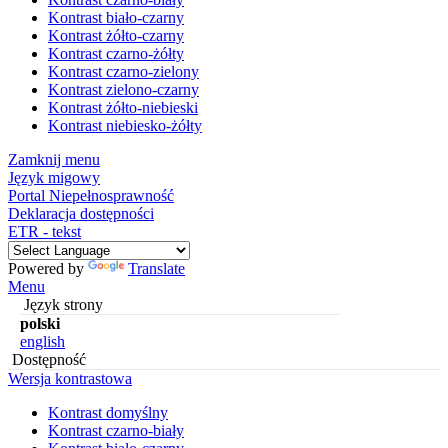
Kontrast biało-czarny
Kontrast żółto-czarny
Kontrast czarno-żółty
Kontrast czarno-zielony
Kontrast zielono-czarny
Kontrast żółto-niebieski
Kontrast niebiesko-żółty
Zamknij menu
Język migowy
Portal Niepełnosprawność
Deklaracja dostępności
ETR - tekst
Powered by
Translate
Menu
Język strony
polski
english
Dostępność
Wersja kontrastowa
Kontrast domyślny
Kontrast czarno-biały