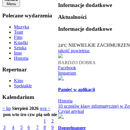
Menu
Informacje dodatkowe
Polecane wydarzenia
Aktualności
Muzyka
Informacje dodatkowe
Teatr
Film
Książki
o
24
C
NIEWIELKIE ZACHMURZEN
Sztuka
jakość powietrza:
Inne
Historia
BARDZO DOBRA
Facebook
Repertuar
Instagram
Kino
Spektakle
Pamięć w aplikacji
Kalendarium
Historia
10 uczniów klasy informatycznej w Zes
< lip
Sierpień 2026
wrz >
Czytaj artykuł
pon
wto
śro
czw
pią
sob
nie
1
2
3
4
5
6
7
8
9
Doppelganger