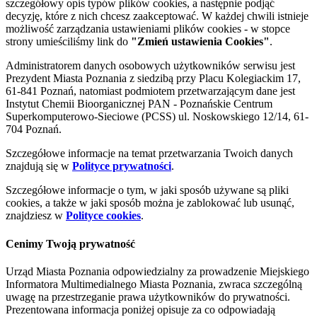
szczegółowy opis typów plików cookies, a następnie podjąć
decyzję, które z nich chcesz zaakceptować. W każdej chwili istnieje
możliwość zarządzania ustawieniami plików cookies - w stopce
strony umieściliśmy link do
"Zmień ustawienia Cookies"
.
Administratorem danych osobowych użytkowników serwisu jest
Prezydent Miasta Poznania z siedzibą przy Placu Kolegiackim 17,
61-841 Poznań, natomiast podmiotem przetwarzającym dane jest
Instytut Chemii Bioorganicznej PAN - Poznańskie Centrum
Superkomputerowo-Sieciowe (PCSS) ul. Noskowskiego 12/14, 61-
704 Poznań.
Szczegółowe informacje na temat przetwarzania Twoich danych
znajdują się w
Polityce prywatności
.
Szczegółowe informacje o tym, w jaki sposób używane są pliki
cookies, a także w jaki sposób można je zablokować lub usunąć,
znajdziesz w
Polityce cookies
.
Cenimy Twoją prywatność
Urząd Miasta Poznania odpowiedzialny za prowadzenie Miejskiego
Informatora Multimedialnego Miasta Poznania, zwraca szczególną
uwagę na przestrzeganie prawa użytkowników do prywatności.
Prezentowana informacja poniżej opisuje za co odpowiadają