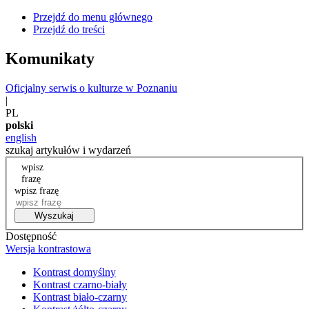
Przejdź do menu głównego
Przejdź do treści
Komunikaty
Oficjalny serwis o kulturze w Poznaniu
|
PL
polski
english
szukaj artykułów i wydarzeń
wpisz
frazę
wpisz frazę
Wyszukaj
Dostępność
Wersja kontrastowa
Kontrast domyślny
Kontrast czarno-biały
Kontrast biało-czarny