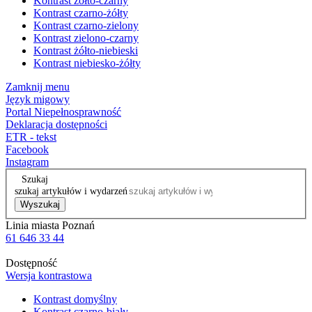
Kontrast żółto-czarny
Kontrast czarno-żółty
Kontrast czarno-zielony
Kontrast zielono-czarny
Kontrast żółto-niebieski
Kontrast niebiesko-żółty
Zamknij menu
Język migowy
Portal Niepełnosprawność
Deklaracja dostępności
ETR - tekst
Facebook
Instagram
Szukaj
szukaj artykułów i wydarzeń
Wyszukaj
Linia miasta Poznań
61 646 33 44
Dostępność
Wersja kontrastowa
Kontrast domyślny
Kontrast czarno-biały