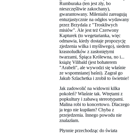
Rumburaka (ten jest zły, bo
nieszczęśliwie zakochany),
gwarantowany. Milenialsi zareagują
entuzjastycznie na odgłos wydawany
przez Brzydala z "Troskliwych
misiów". Ale jest też Czerwony
Kapturek (to wegetarianka, więc
odmawia, kiedy dostaje propozycję
zjedzenia wilka i myśliwego), siedem
krasnoludków z zasłoniętymi
twarzami, Śpiąca Królewna, no i...
książę Vilibald (jest bohaterem
"Arabeli", ale wywodzi się właśnie
ze wspomnianej baśni). Zagrał go
Jakub Szlachetka i zrobił to świetnie!
Jak zadowolić na widowni kilka
pokoleń? Właśnie tak. Wtrętami z
popkultury i zabawą stereotypami.
Malina robi to koncertowo. Dlaczego
ja tego nie kupiłam? Chyba z
przejedzenia. Innego powodu nie
znalazłam.
Płynnie przechodząc do świata