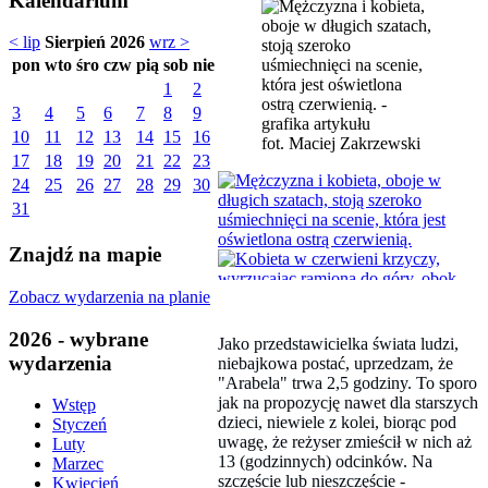
Kalendarium
< lip
Sierpień 2026
wrz >
pon
wto
śro
czw
pią
sob
nie
1
2
3
4
5
6
7
8
9
10
11
12
13
14
15
16
fot. Maciej Zakrzewski
17
18
19
20
21
22
23
24
25
26
27
28
29
30
31
Znajdź na mapie
Zobacz wydarzenia na planie
2026 - wybrane
Jako przedstawicielka świata ludzi,
wydarzenia
niebajkowa postać, uprzedzam, że
"Arabela" trwa 2,5 godziny. To sporo
jak na propozycję nawet dla starszych
Wstęp
dzieci, niewiele z kolei, biorąc pod
Styczeń
uwagę, że reżyser zmieścił w nich aż
Luty
13 (godzinnych) odcinków. Na
Marzec
szczęście lub nieszczęście -
Kwiecień