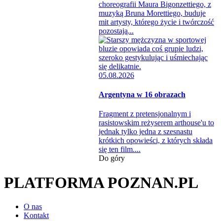
choreografii Maura Bigonzettiego, z
muzyką Bruna Morettiego, buduje
mit artysty, którego życie i twórczość
pozostają...
05.08.2026
Argentyna w 16 obrazach
Fragment z pretensjonalnym i
rasistowskim reżyserem arthouse'u to
jednak tylko jedna z szesnastu
krótkich opowieści, z których składa
się ten film....
Do góry
PLATFORMA POZNAN.PL
O nas
Kontakt