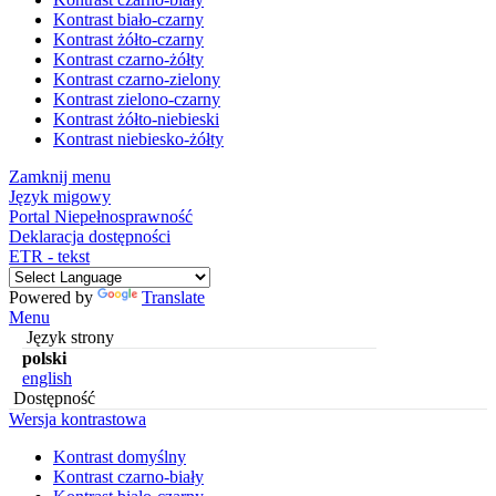
Kontrast biało-czarny
Kontrast żółto-czarny
Kontrast czarno-żółty
Kontrast czarno-zielony
Kontrast zielono-czarny
Kontrast żółto-niebieski
Kontrast niebiesko-żółty
Zamknij menu
Język migowy
Portal Niepełnosprawność
Deklaracja dostępności
ETR - tekst
Powered by
Translate
Menu
Język strony
polski
english
Dostępność
Wersja kontrastowa
Kontrast domyślny
Kontrast czarno-biały