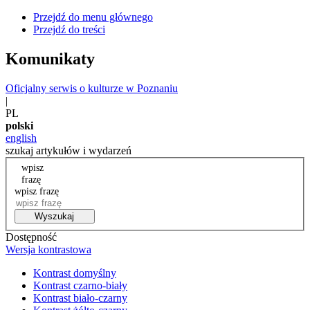
Przejdź do menu głównego
Przejdź do treści
Komunikaty
Oficjalny serwis o kulturze w Poznaniu
|
PL
polski
english
szukaj artykułów i wydarzeń
wpisz
frazę
wpisz frazę
Wyszukaj
Dostępność
Wersja kontrastowa
Kontrast domyślny
Kontrast czarno-biały
Kontrast biało-czarny