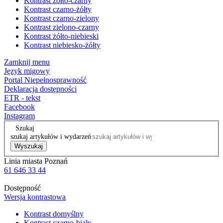
Kontrast żółto-czarny
Kontrast czarno-żółty
Kontrast czarno-zielony
Kontrast zielono-czarny
Kontrast żółto-niebieski
Kontrast niebiesko-żółty
Zamknij menu
Język migowy
Portal Niepełnosprawność
Deklaracja dostępności
ETR - tekst
Facebook
Instagram
Szukaj
szukaj artykułów i wydarzeń
Wyszukaj
Linia miasta Poznań
61 646 33 44
Dostępność
Wersja kontrastowa
Kontrast domyślny
Kontrast czarno-biały