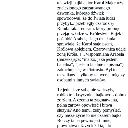
telewizji bajki aktor Karol Majer użył
znalezionego zaczarowanego
dzwonka, którego dźwięk
spowodował, że do świata ludzi
przybył... przebiegły czarodziej
Rumburak. Ten sam, który próbuje
przejąć władzę w Królestwie Bajek i
poślubić Arabelę. Jego działania
sprawiają, że Karol staje psem,
Królowa gołębiem, Czarownica udaje
żonę Króla, a... wspomniana Arabela
(narzekająca: "matko, jaka jestem
banalna", "jestem fatalnie napisana")
zakochuje się w Piotrusiu. Był to
mezalians... tylko w tej wersji między
osobami z innych światów.
Te jednak ze sobą nie walczyły,
robiło to klasycznie i bajkowo - dobro
ze złem. A czemu ta zagmatwana,
pełna żartów opowieść i bitwa
służyła? Ano temu, żeby pomyśleć,
czy nasze życie to nie czasem bajka.
Bo czy ta na pewno jest mniej
prawdziwa niż życie? I ta, i to