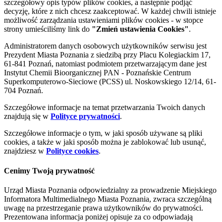
szczegółowy opis typów plików cookies, a następnie podjąć
decyzję, które z nich chcesz zaakceptować. W każdej chwili istnieje
możliwość zarządzania ustawieniami plików cookies - w stopce
strony umieściliśmy link do
"Zmień ustawienia Cookies"
.
Administratorem danych osobowych użytkowników serwisu jest
Prezydent Miasta Poznania z siedzibą przy Placu Kolegiackim 17,
61-841 Poznań, natomiast podmiotem przetwarzającym dane jest
Instytut Chemii Bioorganicznej PAN - Poznańskie Centrum
Superkomputerowo-Sieciowe (PCSS) ul. Noskowskiego 12/14, 61-
704 Poznań.
Szczegółowe informacje na temat przetwarzania Twoich danych
znajdują się w
Polityce prywatności
.
Szczegółowe informacje o tym, w jaki sposób używane są pliki
cookies, a także w jaki sposób można je zablokować lub usunąć,
znajdziesz w
Polityce cookies
.
Cenimy Twoją prywatność
Urząd Miasta Poznania odpowiedzialny za prowadzenie Miejskiego
Informatora Multimedialnego Miasta Poznania, zwraca szczególną
uwagę na przestrzeganie prawa użytkowników do prywatności.
Prezentowana informacja poniżej opisuje za co odpowiadają