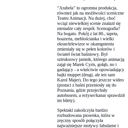
"Arabela" to ogromna produkcja,
również jak na możliwości sceniczne
Teatru Animacji. Na dużej, choć
wciąż niewielkiej scenie znalazł się
niemalże cały zespół. Scenografia?
Na bogato. Pokój z lat 80., tapeta,
boazeria, meblościanka i wielki
ekran/telewizor w okamgnieniu
zmieniały się w pełen kolorów i
świateł świat baśniowy. Był
sztruksowy jamnik, którego animacją
zajął się Marek Cyris, gołąb, no i
gadający - a właściwie opowiadający
bajki muppet (drugi, ale ten sam
Karol Majer). Do tego jeszcze wideo
(postaci z baśni przeniosły się do
Poznania, gdzie przejechały
autobusem, a reżyser/kanar sprawdził
im bilety).
Spektakl zakończyła bardzo
rozbudowana piosenka, która w
zręczny sposób połączyła
najważniejsze motywy fabularne i