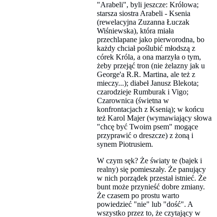
"Arabeli", byli jeszcze: Królowa;
starsza siostra Arabeli - Ksenia
(rewelacyjna Zuzanna Łuczak
Wiśniewska), która miała
przechlapane jako pierworodna, bo
każdy chciał poślubić młodszą z
córek Króla, a ona marzyła o tym,
żeby przejąć tron (nie żelazny jak u
George'a R.R. Martina, ale też z
mieczy...); diabeł Janusz Blekota;
czarodzieje Rumburak i Vigo;
Czarownica (świetna w
konfrontacjach z Ksenią); w końcu
też Karol Majer (wymawiający słowa
"chcę być Twoim psem" mogące
przyprawić o dreszcze) z żoną i
synem Piotrusiem.
W czym sęk? Że światy te (bajek i
realny) się pomieszały. Że panujący
w nich porządek przestał istnieć. Że
bunt może przynieść dobre zmiany.
Że czasem po prostu warto
powiedzieć "nie" lub "dość". A
wszystko przez to, że czytający w