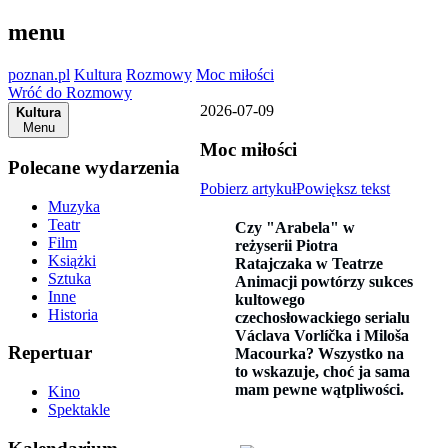
menu
poznan.pl
Kultura
Rozmowy
Moc miłości
Wróć do Rozmowy
2026-07-09
Kultura
Menu
Moc miłości
Polecane wydarzenia
Pobierz artykuł
Powiększ tekst
Muzyka
Teatr
Czy "
A
rabela"
w
Film
reżyserii Piotra
Książki
Ratajczaka w Teatrze
Sztuka
Animacji powtórzy sukces
Inne
kultowego
Historia
czechosłowackiego serialu
Václava Vorlíčka i Miloša
Repertuar
Macourka? Wszystko na
to wskazuje, choć ja sama
mam pewne wątpliwości.
Kino
Spektakle