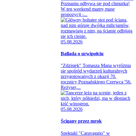
Poznaniu odbywa się pod chmurką!
W ten weekend mamy masę
propozycji -...
05.08.2026
Ballada o urwipołciu
"Zdzisiek" Tomasza Mana wyróżnia
się spośród wydarzeń kulturalnych
przygotowanych z okazji 70.
rocznicy Poznańskiego Czerwca '56.
Reżyser,...
05.08.2026
Ścigany przez mrok
Spektakl "Caravaggio" w