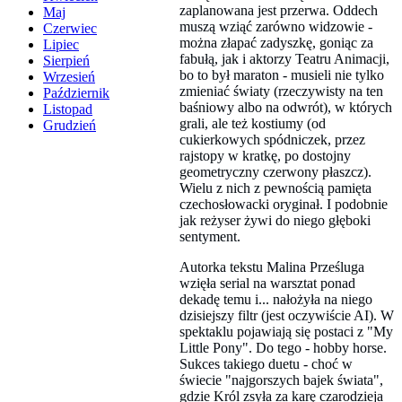
zaplanowana jest przerwa. Oddech
Maj
muszą wziąć zarówno widzowie -
Czerwiec
można złapać zadyszkę, goniąc za
Lipiec
fabułą, jak i aktorzy Teatru Animacji,
Sierpień
bo to był maraton - musieli nie tylko
Wrzesień
zmieniać światy (rzeczywisty na ten
Październik
baśniowy albo na odwrót), w których
Listopad
grali, ale też kostiumy (od
Grudzień
cukierkowych spódniczek, przez
rajstopy w kratkę, po dostojny
geometryczny czerwony płaszcz).
Wielu z nich z pewnością pamięta
czechosłowacki oryginał. I podobnie
jak reżyser żywi do niego głęboki
sentyment.
Autorka tekstu Malina Prześluga
wzięła serial na warsztat ponad
dekadę temu i... nałożyła na niego
dzisiejszy filtr (jest oczywiście AI). W
spektaklu pojawiają się postaci z "My
Little Pony". Do tego - hobby horse.
Sukces takiego duetu - choć w
świecie "najgorszych bajek świata",
gdzie Król zsyła za karę czarodzieja