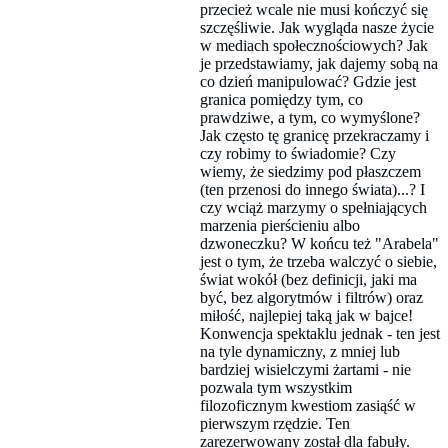
przecież wcale nie musi kończyć się
szczęśliwie. Jak wygląda nasze życie
w mediach społecznościowych? Jak
je przedstawiamy, jak dajemy sobą na
co dzień manipulować? Gdzie jest
granica pomiędzy tym, co
prawdziwe, a tym, co wymyślone?
Jak często tę granicę przekraczamy i
czy robimy to świadomie? Czy
wiemy, że siedzimy pod płaszczem
(ten przenosi do innego świata)...? I
czy wciąż marzymy o spełniających
marzenia pierścieniu albo
dzwoneczku? W końcu też "Arabela"
jest o tym, że trzeba walczyć o siebie,
świat wokół (bez definicji, jaki ma
być, bez algorytmów i filtrów) oraz
miłość, najlepiej taką jak w bajce!
Konwencja spektaklu jednak - ten jest
na tyle dynamiczny, z mniej lub
bardziej wisielczymi żartami - nie
pozwala tym wszystkim
filozoficznym kwestiom zasiąść w
pierwszym rzędzie. Ten
zarezerwowany został dla fabuły.