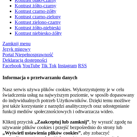
Kontrast biało-czarny
Kontrast żółto-czarny
Kontrast czarno-żółty
Kontrast czarno-zielony
Kontrast zielono-czarny
Kontrast żółto-niebieski
Kontrast niebiesko-żółty
Zamknij menu
Język migowy
Portal Niepełnosprawność
Deklaracja dostępności
Facebook
YouTube
Tik Tok
Instagram
RSS
Informacja o przetwarzaniu danych
Nasz serwis używa plików cookies. Wykorzystujemy je w celu
świadczenia usług na najwyższym poziomie, w sposób dopasowany
do indywidualnych potrzeb Użytkowników. Dzięki temu możliwe
jest także korzystanie z narzędzi analitycznych oraz udostępnianie
funkcji mediów społecznościowych i odtwarzacza wideo.
Kliknij przycisk
„Zaakceptuj lub zamknij”
, by wyrazić zgodę na
używanie plików cookies i przejść bezpośrednio do strony lub
„Wyświetl ustawienia plików cookies”
, aby zobaczyć