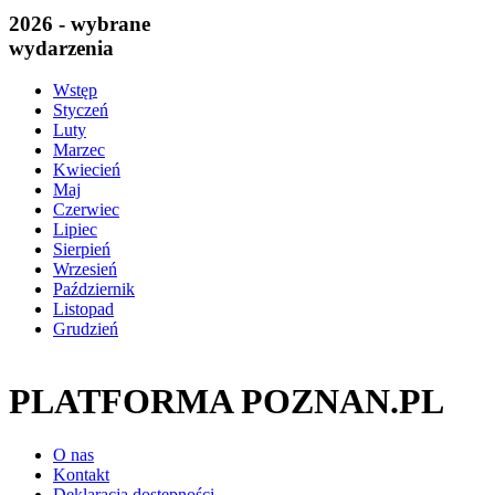
2026 - wybrane
wydarzenia
Wstęp
Styczeń
Luty
Marzec
Kwiecień
Maj
Czerwiec
Lipiec
Sierpień
Wrzesień
Październik
Listopad
Grudzień
PLATFORMA POZNAN.PL
O nas
Kontakt
Deklaracja dostępności