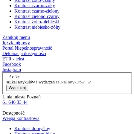
Kontrast żółto-czarny
Kontrast czarno-żółty
Kontrast czarno-zielony
Kontrast zielono-czarny
Kontrast żółto-niebieski
Kontrast niebiesko-żółty
Zamknij menu
Język migowy
Portal Niepełnosprawność
Deklaracja dostępności
ETR - tekst
Facebook
Instagram
Szukaj
szukaj artykułów i wydarzeń
Wyszukaj
Linia miasta Poznań
61 646 33 44
Dostępność
Wersja kontrastowa
Kontrast domyślny
Kontrast czarno-biały