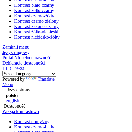
Kontrast biało-czarny
Kontrast żółto-czarny
Kontrast czarno-żółty
Kontrast czarno-zielony
Kontrast zielono-czarny
Kontrast żółto-niebieski
Kontrast niebiesko-żółty
Zamknij menu
Język migowy
Portal Niepełnosprawność
Deklaracja dostępności
ETR - tekst
Powered by
Translate
Menu
Język strony
polski
english
Dostępność
Wersja kontrastowa
Kontrast domyślny
Kontrast czarno-biały