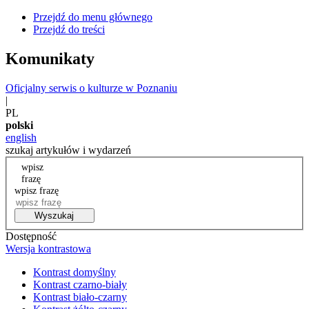
Przejdź do menu głównego
Przejdź do treści
Komunikaty
Oficjalny serwis o kulturze w Poznaniu
|
PL
polski
english
szukaj artykułów i wydarzeń
wpisz
frazę
wpisz frazę
Wyszukaj
Dostępność
Wersja kontrastowa
Kontrast domyślny
Kontrast czarno-biały
Kontrast biało-czarny