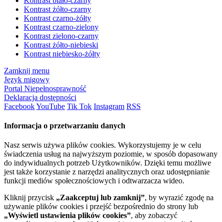
Kontrast biało-czarny
Kontrast żółto-czarny
Kontrast czarno-żółty
Kontrast czarno-zielony
Kontrast zielono-czarny
Kontrast żółto-niebieski
Kontrast niebiesko-żółty
Zamknij menu
Język migowy
Portal Niepełnosprawność
Deklaracja dostępności
Facebook
YouTube
Tik Tok
Instagram
RSS
Informacja o przetwarzaniu danych
Nasz serwis używa plików cookies. Wykorzystujemy je w celu
świadczenia usług na najwyższym poziomie, w sposób dopasowany
do indywidualnych potrzeb Użytkowników. Dzięki temu możliwe
jest także korzystanie z narzędzi analitycznych oraz udostępnianie
funkcji mediów społecznościowych i odtwarzacza wideo.
Kliknij przycisk
„Zaakceptuj lub zamknij”
, by wyrazić zgodę na
używanie plików cookies i przejść bezpośrednio do strony lub
„Wyświetl ustawienia plików cookies”
, aby zobaczyć