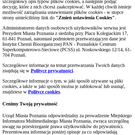
szczegółowy opis typów plików cookies, a następnie podjąć
decyzję, które z nich chcesz zaakceptować. W każdej chwili istnieje
możliwość zarządzania ustawieniami plików cookies - w stopce
strony umieściliśmy link do
"Zmień ustawienia Cookies"
.
Administratorem danych osobowych użytkowników serwisu jest
Prezydent Miasta Poznania z siedzibą przy Placu Kolegiackim 17,
61-841 Poznań, natomiast podmiotem przetwarzającym dane jest
Instytut Chemii Bioorganicznej PAN - Poznańskie Centrum
Superkomputerowo-Sieciowe (PCSS) ul. Noskowskiego 12/14, 61-
704 Poznań.
Szczegółowe informacje na temat przetwarzania Twoich danych
znajdują się w
Polityce prywatności
.
Szczegółowe informacje o tym, w jaki sposób używane są pliki
cookies, a także w jaki sposób można je zablokować lub usunąć,
znajdziesz w
Polityce cookies
.
Cenimy Twoją prywatność
Urząd Miasta Poznania odpowiedzialny za prowadzenie Miejskiego
Informatora Multimedialnego Miasta Poznania, zwraca szczególną
uwagę na przestrzeganie prawa użytkowników do prywatności.
Prezentowana informacja poniżej opisuje za co odpowiadają