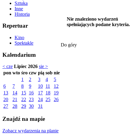
Sztuka
Inne
Historia
Nie znaleziono wydarzeń
spełniających podane kryteria.
Repertuar
Kino
Spektakle
Do góry
Kalendarium
< cze
Lipiec 2026
sie >
pon
wto
śro
czw
pią
sob
nie
1
2
3
4
5
6
7
8
9
10
11
12
13
14
15
16
17
18
19
20
21
22
23
24
25
26
27
28
29
30
31
Znajdź na mapie
Zobacz wydarzenia na planie