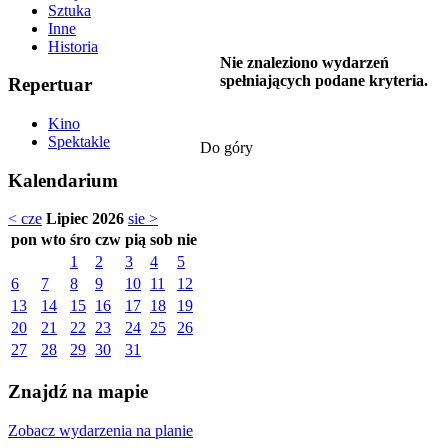
Sztuka
Inne
Historia
Nie znaleziono wydarzeń
spełniających podane kryteria.
Repertuar
Kino
Spektakle
Do góry
Kalendarium
< cze
Lipiec 2026
sie >
pon
wto
śro
czw
pią
sob
nie
1
2
3
4
5
6
7
8
9
10
11
12
13
14
15
16
17
18
19
20
21
22
23
24
25
26
27
28
29
30
31
Znajdź na mapie
Zobacz wydarzenia na planie