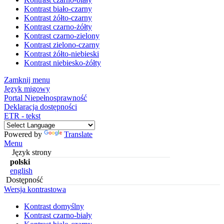
Kontrast biało-czarny
Kontrast żółto-czarny
Kontrast czarno-żółty
Kontrast czarno-zielony
Kontrast zielono-czarny
Kontrast żółto-niebieski
Kontrast niebiesko-żółty
Zamknij menu
Język migowy
Portal Niepełnosprawność
Deklaracja dostępności
ETR - tekst
Powered by
Translate
Menu
Język strony
polski
english
Dostępność
Wersja kontrastowa
Kontrast domyślny
Kontrast czarno-biały