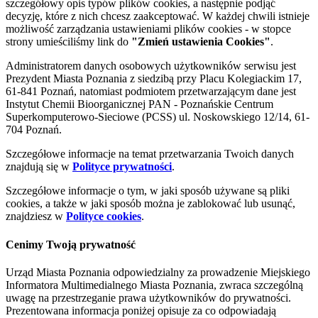
szczegółowy opis typów plików cookies, a następnie podjąć
decyzję, które z nich chcesz zaakceptować. W każdej chwili istnieje
możliwość zarządzania ustawieniami plików cookies - w stopce
strony umieściliśmy link do
"Zmień ustawienia Cookies"
.
Administratorem danych osobowych użytkowników serwisu jest
Prezydent Miasta Poznania z siedzibą przy Placu Kolegiackim 17,
61-841 Poznań, natomiast podmiotem przetwarzającym dane jest
Instytut Chemii Bioorganicznej PAN - Poznańskie Centrum
Superkomputerowo-Sieciowe (PCSS) ul. Noskowskiego 12/14, 61-
704 Poznań.
Szczegółowe informacje na temat przetwarzania Twoich danych
znajdują się w
Polityce prywatności
.
Szczegółowe informacje o tym, w jaki sposób używane są pliki
cookies, a także w jaki sposób można je zablokować lub usunąć,
znajdziesz w
Polityce cookies
.
Cenimy Twoją prywatność
Urząd Miasta Poznania odpowiedzialny za prowadzenie Miejskiego
Informatora Multimedialnego Miasta Poznania, zwraca szczególną
uwagę na przestrzeganie prawa użytkowników do prywatności.
Prezentowana informacja poniżej opisuje za co odpowiadają