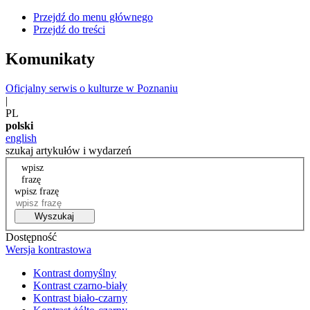
Przejdź do menu głównego
Przejdź do treści
Komunikaty
Oficjalny serwis o kulturze w Poznaniu
|
PL
polski
english
szukaj artykułów i wydarzeń
wpisz
frazę
wpisz frazę
Wyszukaj
Dostępność
Wersja kontrastowa
Kontrast domyślny
Kontrast czarno-biały
Kontrast biało-czarny