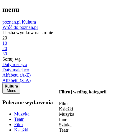
menu
poznan.pl
Kultura
Wróć do poznan.pl
Liczba wyników na stronie
20
10
20
30
Sortuj wg
Daty rosnąco
Daty malejąco
Alfabetu (A-Z)
Alfabetu (Z-A)
Kultura
Menu
Filtruj według kategorii
Polecane wydarzenia
Film
Książki
Muzyka
Muzyka
Teatr
Inne
Film
Sztuka
Książki
Teatr