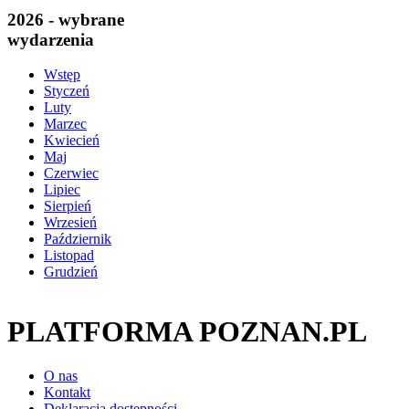
2026 - wybrane
wydarzenia
Wstęp
Styczeń
Luty
Marzec
Kwiecień
Maj
Czerwiec
Lipiec
Sierpień
Wrzesień
Październik
Listopad
Grudzień
PLATFORMA POZNAN.PL
O nas
Kontakt
Deklaracja dostępności