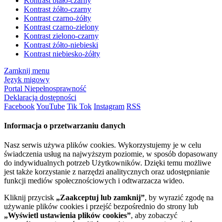
Kontrast biało-czarny
Kontrast żółto-czarny
Kontrast czarno-żółty
Kontrast czarno-zielony
Kontrast zielono-czarny
Kontrast żółto-niebieski
Kontrast niebiesko-żółty
Zamknij menu
Język migowy
Portal Niepełnosprawność
Deklaracja dostępności
Facebook
YouTube
Tik Tok
Instagram
RSS
Informacja o przetwarzaniu danych
Nasz serwis używa plików cookies. Wykorzystujemy je w celu
świadczenia usług na najwyższym poziomie, w sposób dopasowany
do indywidualnych potrzeb Użytkowników. Dzięki temu możliwe
jest także korzystanie z narzędzi analitycznych oraz udostępnianie
funkcji mediów społecznościowych i odtwarzacza wideo.
Kliknij przycisk
„Zaakceptuj lub zamknij”
, by wyrazić zgodę na
używanie plików cookies i przejść bezpośrednio do strony lub
„Wyświetl ustawienia plików cookies”
, aby zobaczyć