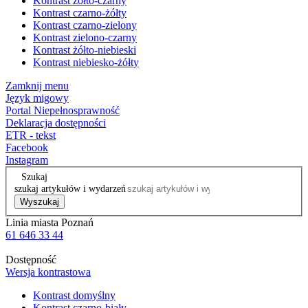
Kontrast żółto-czarny
Kontrast czarno-żółty
Kontrast czarno-zielony
Kontrast zielono-czarny
Kontrast żółto-niebieski
Kontrast niebiesko-żółty
Zamknij menu
Język migowy
Portal Niepełnosprawność
Deklaracja dostępności
ETR - tekst
Facebook
Instagram
Szukaj
szukaj artykułów i wydarzeń
Wyszukaj
Linia miasta Poznań
61 646 33 44
Dostępność
Wersja kontrastowa
Kontrast domyślny
Kontrast czarno-biały