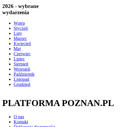
2026 - wybrane
wydarzenia
Wstęp
Styczeń
Luty
Marzec
Kwiecień
Maj
Czerwiec
Lipiec
Sierpień
Wrzesień
Październik
Listopad
Grudzień
PLATFORMA POZNAN.PL
O nas
Kontakt
Deklaracja dostępności