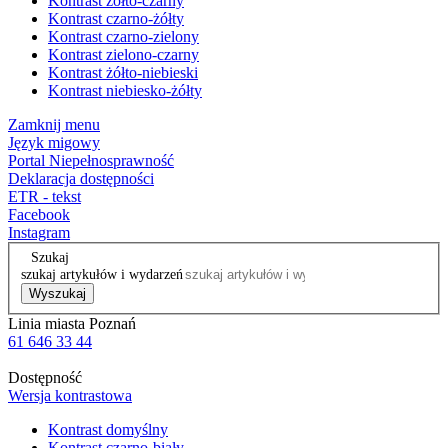
Kontrast żółto-czarny
Kontrast czarno-żółty
Kontrast czarno-zielony
Kontrast zielono-czarny
Kontrast żółto-niebieski
Kontrast niebiesko-żółty
Zamknij menu
Język migowy
Portal Niepełnosprawność
Deklaracja dostępności
ETR - tekst
Facebook
Instagram
Szukaj
szukaj artykułów i wydarzeń
Wyszukaj
Linia miasta Poznań
61 646 33 44
Dostępność
Wersja kontrastowa
Kontrast domyślny
Kontrast czarno-biały