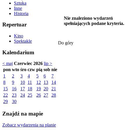
Sztuka
Inne
Historia
Nie znaleziono wydarzeń
spełniających podane kryteria.
Repertuar
Kino
Spektakle
Do góry
Kalendarium
< maj
Czerwiec 2026
lip >
pon
wto
śro
czw
pią
sob
nie
1
2
3
4
5
6
7
8
9
10
11
12
13
14
15
16
17
18
19
20
21
22
23
24
25
26
27
28
29
30
Znajdź na mapie
Zobacz wydarzenia na planie