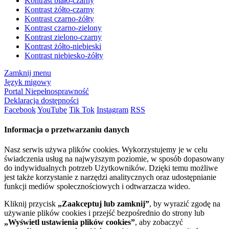
Kontrast biało-czarny
Kontrast żółto-czarny
Kontrast czarno-żółty
Kontrast czarno-zielony
Kontrast zielono-czarny
Kontrast żółto-niebieski
Kontrast niebiesko-żółty
Zamknij menu
Język migowy
Portal Niepełnosprawność
Deklaracja dostępności
Facebook
YouTube
Tik Tok
Instagram
RSS
Informacja o przetwarzaniu danych
Nasz serwis używa plików cookies. Wykorzystujemy je w celu
świadczenia usług na najwyższym poziomie, w sposób dopasowany
do indywidualnych potrzeb Użytkowników. Dzięki temu możliwe
jest także korzystanie z narzędzi analitycznych oraz udostępnianie
funkcji mediów społecznościowych i odtwarzacza wideo.
Kliknij przycisk
„Zaakceptuj lub zamknij”
, by wyrazić zgodę na
używanie plików cookies i przejść bezpośrednio do strony lub
„Wyświetl ustawienia plików cookies”
, aby zobaczyć