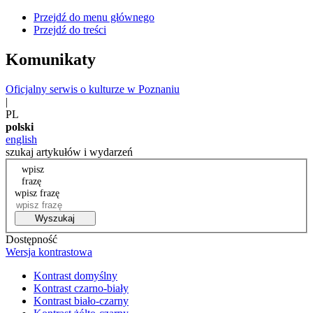
Przejdź do menu głównego
Przejdź do treści
Komunikaty
Oficjalny serwis o kulturze w Poznaniu
|
PL
polski
english
szukaj artykułów i wydarzeń
wpisz
frazę
wpisz frazę
Wyszukaj
Dostępność
Wersja kontrastowa
Kontrast domyślny
Kontrast czarno-biały
Kontrast biało-czarny