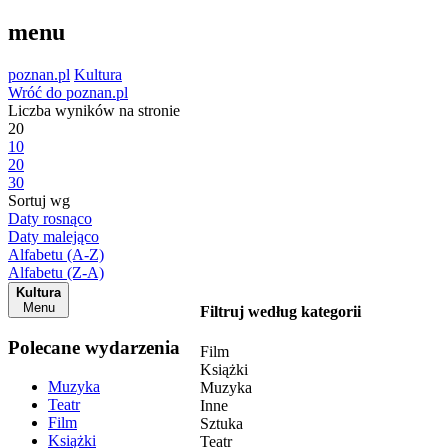
menu
poznan.pl
Kultura
Wróć do poznan.pl
Liczba wyników na stronie
20
10
20
30
Sortuj wg
Daty rosnąco
Daty malejąco
Alfabetu (A-Z)
Alfabetu (Z-A)
Kultura
Menu
Filtruj według kategorii
Polecane wydarzenia
Film
Książki
Muzyka
Muzyka
Teatr
Inne
Film
Sztuka
Książki
Teatr