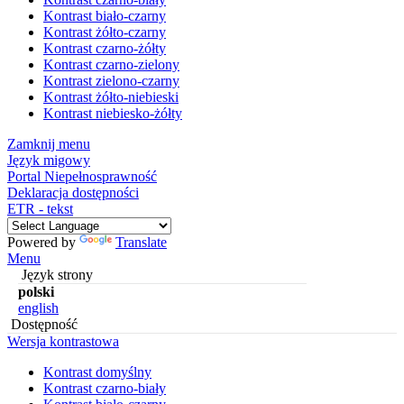
Kontrast biało-czarny
Kontrast żółto-czarny
Kontrast czarno-żółty
Kontrast czarno-zielony
Kontrast zielono-czarny
Kontrast żółto-niebieski
Kontrast niebiesko-żółty
Zamknij menu
Język migowy
Portal Niepełnosprawność
Deklaracja dostępności
ETR - tekst
Powered by
Translate
Menu
Język strony
polski
english
Dostępność
Wersja kontrastowa
Kontrast domyślny
Kontrast czarno-biały