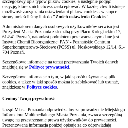
szczegółowy opis typów plików cookies, a następnie podjąć
decyzję, które z nich chcesz zaakceptować. W każdej chwili istnieje
możliwość zarządzania ustawieniami plików cookies - w stopce
strony umieściliśmy link do
"Zmień ustawienia Cookies"
.
Administratorem danych osobowych użytkowników serwisu jest
Prezydent Miasta Poznania z siedzibą przy Placu Kolegiackim 17,
61-841 Poznań, natomiast podmiotem przetwarzającym dane jest
Instytut Chemii Bioorganicznej PAN - Poznańskie Centrum
Superkomputerowo-Sieciowe (PCSS) ul. Noskowskiego 12/14, 61-
704 Poznań.
Szczegółowe informacje na temat przetwarzania Twoich danych
znajdują się w
Polityce prywatności
.
Szczegółowe informacje o tym, w jaki sposób używane są pliki
cookies, a także w jaki sposób można je zablokować lub usunąć,
znajdziesz w
Polityce cookies
.
Cenimy Twoją prywatność
Urząd Miasta Poznania odpowiedzialny za prowadzenie Miejskiego
Informatora Multimedialnego Miasta Poznania, zwraca szczególną
uwagę na przestrzeganie prawa użytkowników do prywatności.
Prezentowana informacja poniżej opisuje za co odpowiadają