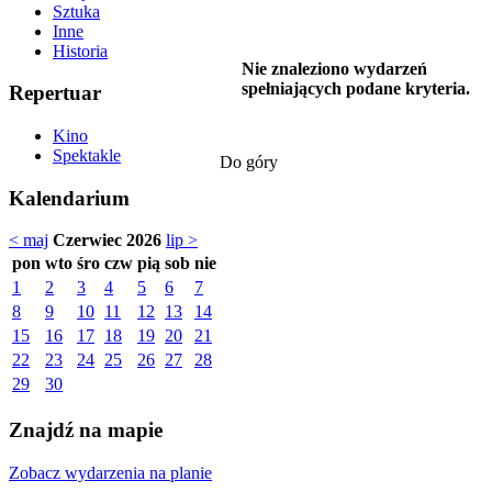
Sztuka
Inne
Historia
Nie znaleziono wydarzeń
spełniających podane kryteria.
Repertuar
Kino
Spektakle
Do góry
Kalendarium
< maj
Czerwiec 2026
lip >
pon
wto
śro
czw
pią
sob
nie
1
2
3
4
5
6
7
8
9
10
11
12
13
14
15
16
17
18
19
20
21
22
23
24
25
26
27
28
29
30
Znajdź na mapie
Zobacz wydarzenia na planie