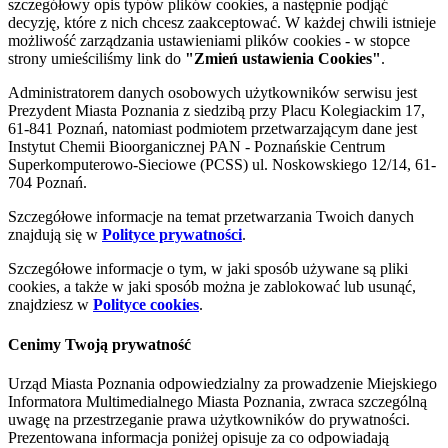
szczegółowy opis typów plików cookies, a następnie podjąć
decyzję, które z nich chcesz zaakceptować. W każdej chwili istnieje
możliwość zarządzania ustawieniami plików cookies - w stopce
strony umieściliśmy link do
"Zmień ustawienia Cookies"
.
Administratorem danych osobowych użytkowników serwisu jest
Prezydent Miasta Poznania z siedzibą przy Placu Kolegiackim 17,
61-841 Poznań, natomiast podmiotem przetwarzającym dane jest
Instytut Chemii Bioorganicznej PAN - Poznańskie Centrum
Superkomputerowo-Sieciowe (PCSS) ul. Noskowskiego 12/14, 61-
704 Poznań.
Szczegółowe informacje na temat przetwarzania Twoich danych
znajdują się w
Polityce prywatności
.
Szczegółowe informacje o tym, w jaki sposób używane są pliki
cookies, a także w jaki sposób można je zablokować lub usunąć,
znajdziesz w
Polityce cookies
.
Cenimy Twoją prywatność
Urząd Miasta Poznania odpowiedzialny za prowadzenie Miejskiego
Informatora Multimedialnego Miasta Poznania, zwraca szczególną
uwagę na przestrzeganie prawa użytkowników do prywatności.
Prezentowana informacja poniżej opisuje za co odpowiadają