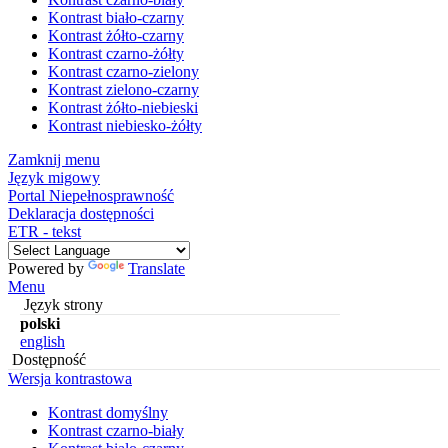
Kontrast biało-czarny
Kontrast żółto-czarny
Kontrast czarno-żółty
Kontrast czarno-zielony
Kontrast zielono-czarny
Kontrast żółto-niebieski
Kontrast niebiesko-żółty
Zamknij menu
Język migowy
Portal Niepełnosprawność
Deklaracja dostępności
ETR - tekst
Powered by
Translate
Menu
Język strony
polski
english
Dostępność
Wersja kontrastowa
Kontrast domyślny
Kontrast czarno-biały