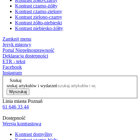
Kontrast żółto-czarny
Kontrast czarno-żółty
Kontrast czarno-zielony
Kontrast zielono-czarny
Kontrast żółto-niebieski
Kontrast niebiesko-żółty
Zamknij menu
Język migowy
Portal Niepełnosprawność
Deklaracja dostępności
ETR - tekst
Facebook
Instagram
Szukaj
szukaj artykułów i wydarzeń
Wyszukaj
Linia miasta Poznań
61 646 33 44
Dostępność
Wersja kontrastowa
Kontrast domyślny
Kontrast czarno-biały