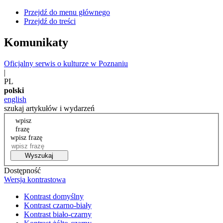
Przejdź do menu głównego
Przejdź do treści
Komunikaty
Oficjalny serwis o kulturze w Poznaniu
|
PL
polski
english
szukaj artykułów i wydarzeń
wpisz
frazę
wpisz frazę
Wyszukaj
Dostępność
Wersja kontrastowa
Kontrast domyślny
Kontrast czarno-biały
Kontrast biało-czarny