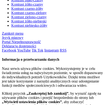
Kontrast biało-czarny
Kontrast żółto-czarny
Kontrast czarno-żółty
Kontrast czarno-zielony
Kontrast zielono-czarny
Kontrast żółto-niebieski
Kontrast niebiesko-żółty
Zamknij menu
Język migowy
Portal Niepełnosprawność
Deklaracja dostępności
Facebook
YouTube
Tik Tok
Instagram
RSS
Informacja o przetwarzaniu danych
Nasz serwis używa plików cookies. Wykorzystujemy je w celu
świadczenia usług na najwyższym poziomie, w sposób dopasowany
do indywidualnych potrzeb Użytkowników. Dzięki temu możliwe
jest także korzystanie z narzędzi analitycznych oraz udostępnianie
funkcji mediów społecznościowych i odtwarzacza wideo.
Kliknij przycisk
„Zaakceptuj lub zamknij”
, by wyrazić zgodę na
używanie plików cookies i przejść bezpośrednio do strony lub
„Wyświetl ustawienia plików cookies”
, aby zobaczyć