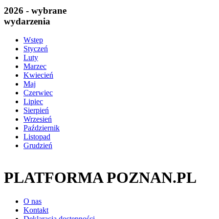
2026 - wybrane
wydarzenia
Wstęp
Styczeń
Luty
Marzec
Kwiecień
Maj
Czerwiec
Lipiec
Sierpień
Wrzesień
Październik
Listopad
Grudzień
PLATFORMA POZNAN.PL
O nas
Kontakt
Deklaracja dostępności