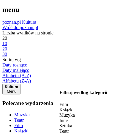
menu
poznan.pl
Kultura
Wróć do poznan.pl
Liczba wyników na stronie
20
10
20
30
Sortuj wg
Daty rosnąco
Daty malejąco
Alfabetu (A-Z)
Alfabetu (Z-A)
Kultura
Menu
Filtruj według kategorii
Polecane wydarzenia
Film
Książki
Muzyka
Muzyka
Teatr
Inne
Film
Sztuka
Książki
Teatr