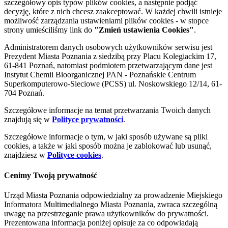
szczegółowy opis typów plików cookies, a następnie podjąć
decyzję, które z nich chcesz zaakceptować. W każdej chwili istnieje
możliwość zarządzania ustawieniami plików cookies - w stopce
strony umieściliśmy link do
"Zmień ustawienia Cookies"
.
Administratorem danych osobowych użytkowników serwisu jest
Prezydent Miasta Poznania z siedzibą przy Placu Kolegiackim 17,
61-841 Poznań, natomiast podmiotem przetwarzającym dane jest
Instytut Chemii Bioorganicznej PAN - Poznańskie Centrum
Superkomputerowo-Sieciowe (PCSS) ul. Noskowskiego 12/14, 61-
704 Poznań.
Szczegółowe informacje na temat przetwarzania Twoich danych
znajdują się w
Polityce prywatności
.
Szczegółowe informacje o tym, w jaki sposób używane są pliki
cookies, a także w jaki sposób można je zablokować lub usunąć,
znajdziesz w
Polityce cookies
.
Cenimy Twoją prywatność
Urząd Miasta Poznania odpowiedzialny za prowadzenie Miejskiego
Informatora Multimedialnego Miasta Poznania, zwraca szczególną
uwagę na przestrzeganie prawa użytkowników do prywatności.
Prezentowana informacja poniżej opisuje za co odpowiadają