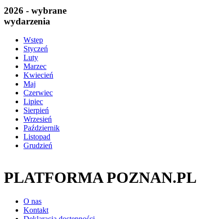
2026 - wybrane
wydarzenia
Wstęp
Styczeń
Luty
Marzec
Kwiecień
Maj
Czerwiec
Lipiec
Sierpień
Wrzesień
Październik
Listopad
Grudzień
PLATFORMA POZNAN.PL
O nas
Kontakt
Deklaracja dostępności