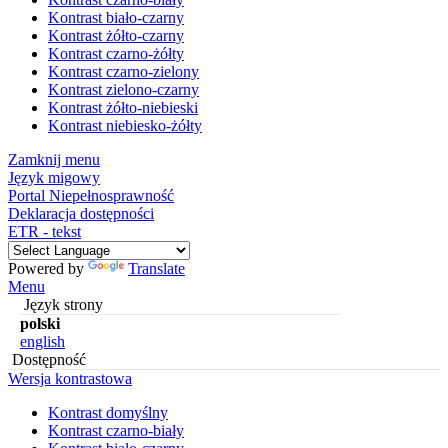
Kontrast biało-czarny
Kontrast żółto-czarny
Kontrast czarno-żółty
Kontrast czarno-zielony
Kontrast zielono-czarny
Kontrast żółto-niebieski
Kontrast niebiesko-żółty
Zamknij menu
Język migowy
Portal Niepełnosprawność
Deklaracja dostępności
ETR - tekst
Powered by
Translate
Menu
Język strony
polski
english
Dostępność
Wersja kontrastowa
Kontrast domyślny
Kontrast czarno-biały