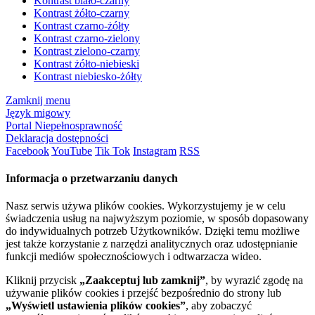
Kontrast biało-czarny
Kontrast żółto-czarny
Kontrast czarno-żółty
Kontrast czarno-zielony
Kontrast zielono-czarny
Kontrast żółto-niebieski
Kontrast niebiesko-żółty
Zamknij menu
Język migowy
Portal Niepełnosprawność
Deklaracja dostępności
Facebook
YouTube
Tik Tok
Instagram
RSS
Informacja o przetwarzaniu danych
Nasz serwis używa plików cookies. Wykorzystujemy je w celu
świadczenia usług na najwyższym poziomie, w sposób dopasowany
do indywidualnych potrzeb Użytkowników. Dzięki temu możliwe
jest także korzystanie z narzędzi analitycznych oraz udostępnianie
funkcji mediów społecznościowych i odtwarzacza wideo.
Kliknij przycisk
„Zaakceptuj lub zamknij”
, by wyrazić zgodę na
używanie plików cookies i przejść bezpośrednio do strony lub
„Wyświetl ustawienia plików cookies”
, aby zobaczyć