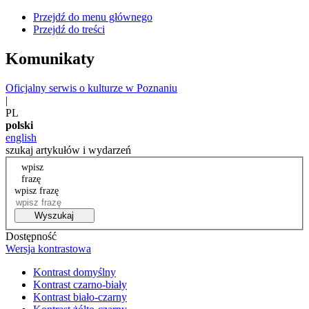
Przejdź do menu głównego
Przejdź do treści
Komunikaty
Oficjalny serwis o kulturze w Poznaniu
|
PL
polski
english
szukaj artykułów i wydarzeń
wpisz
frazę
wpisz frazę
Wyszukaj
Dostępność
Wersja kontrastowa
Kontrast domyślny
Kontrast czarno-biały
Kontrast biało-czarny