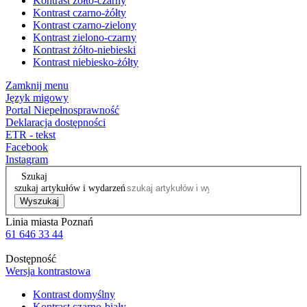
Kontrast żółto-czarny
Kontrast czarno-żółty
Kontrast czarno-zielony
Kontrast zielono-czarny
Kontrast żółto-niebieski
Kontrast niebiesko-żółty
Zamknij menu
Język migowy
Portal Niepełnosprawność
Deklaracja dostępności
ETR - tekst
Facebook
Instagram
Szukaj
szukaj artykułów i wydarzeń
Wyszukaj
Linia miasta Poznań
61 646 33 44
Dostępność
Wersja kontrastowa
Kontrast domyślny
Kontrast czarno-biały