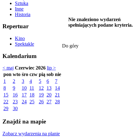
Sztuka
Inne
Historia
Nie znaleziono wydarzeń
spełniających podane kryteria.
Repertuar
Kino
Spektakle
Do góry
Kalendarium
< maj
Czerwiec 2026
lip >
pon
wto
śro
czw
pią
sob
nie
1
2
3
4
5
6
7
8
9
10
11
12
13
14
15
16
17
18
19
20
21
22
23
24
25
26
27
28
29
30
Znajdź na mapie
Zobacz wydarzenia na planie