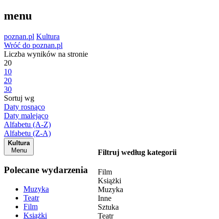
menu
poznan.pl
Kultura
Wróć do poznan.pl
Liczba wyników na stronie
20
10
20
30
Sortuj wg
Daty rosnąco
Daty malejąco
Alfabetu (A-Z)
Alfabetu (Z-A)
Kultura
Menu
Filtruj według kategorii
Polecane wydarzenia
Film
Książki
Muzyka
Muzyka
Teatr
Inne
Film
Sztuka
Książki
Teatr