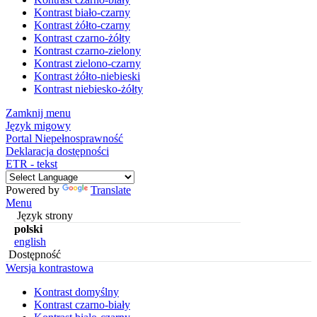
Kontrast biało-czarny
Kontrast żółto-czarny
Kontrast czarno-żółty
Kontrast czarno-zielony
Kontrast zielono-czarny
Kontrast żółto-niebieski
Kontrast niebiesko-żółty
Zamknij menu
Język migowy
Portal Niepełnosprawność
Deklaracja dostępności
ETR - tekst
Powered by
Translate
Menu
Język strony
polski
english
Dostępność
Wersja kontrastowa
Kontrast domyślny
Kontrast czarno-biały