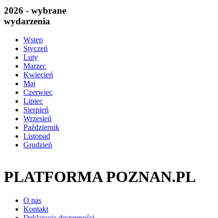
2026 - wybrane
wydarzenia
Wstęp
Styczeń
Luty
Marzec
Kwiecień
Maj
Czerwiec
Lipiec
Sierpień
Wrzesień
Październik
Listopad
Grudzień
PLATFORMA POZNAN.PL
O nas
Kontakt
Deklaracja dostępności