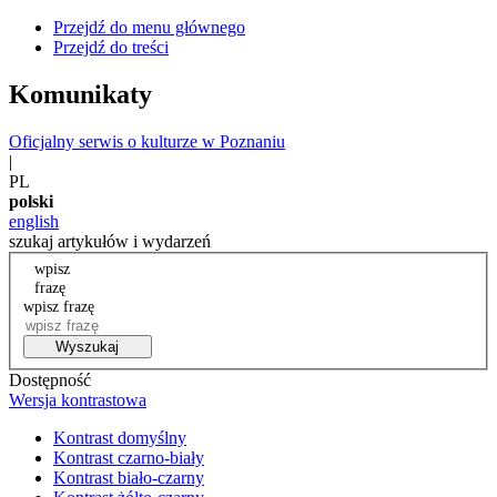
Przejdź do menu głównego
Przejdź do treści
Komunikaty
Oficjalny serwis o kulturze w Poznaniu
|
PL
polski
english
szukaj artykułów i wydarzeń
wpisz
frazę
wpisz frazę
Wyszukaj
Dostępność
Wersja kontrastowa
Kontrast domyślny
Kontrast czarno-biały
Kontrast biało-czarny