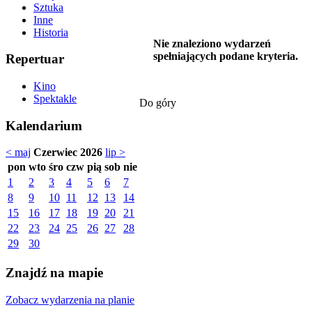
Sztuka
Inne
Historia
Nie znaleziono wydarzeń
spełniających podane kryteria.
Repertuar
Kino
Spektakle
Do góry
Kalendarium
< maj
Czerwiec 2026
lip >
pon
wto
śro
czw
pią
sob
nie
1
2
3
4
5
6
7
8
9
10
11
12
13
14
15
16
17
18
19
20
21
22
23
24
25
26
27
28
29
30
Znajdź na mapie
Zobacz wydarzenia na planie