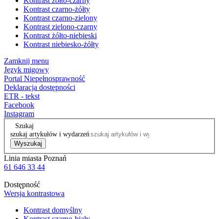
Kontrast żółto-czarny
Kontrast czarno-żółty
Kontrast czarno-zielony
Kontrast zielono-czarny
Kontrast żółto-niebieski
Kontrast niebiesko-żółty
Zamknij menu
Język migowy
Portal Niepełnosprawność
Deklaracja dostępności
ETR - tekst
Facebook
Instagram
Szukaj
szukaj artykułów i wydarzeń
Wyszukaj
Linia miasta Poznań
61 646 33 44
Dostępność
Wersja kontrastowa
Kontrast domyślny
Kontrast czarno-biały