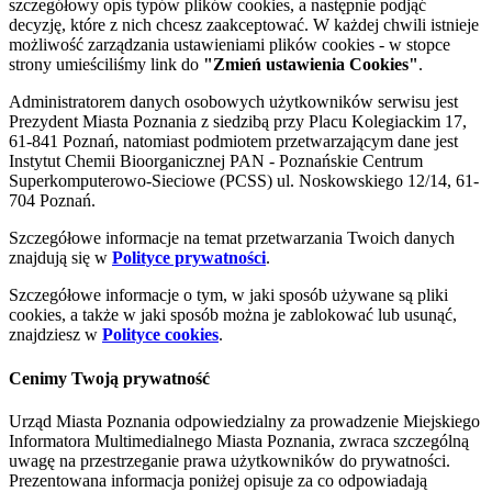
szczegółowy opis typów plików cookies, a następnie podjąć
decyzję, które z nich chcesz zaakceptować. W każdej chwili istnieje
możliwość zarządzania ustawieniami plików cookies - w stopce
strony umieściliśmy link do
"Zmień ustawienia Cookies"
.
Administratorem danych osobowych użytkowników serwisu jest
Prezydent Miasta Poznania z siedzibą przy Placu Kolegiackim 17,
61-841 Poznań, natomiast podmiotem przetwarzającym dane jest
Instytut Chemii Bioorganicznej PAN - Poznańskie Centrum
Superkomputerowo-Sieciowe (PCSS) ul. Noskowskiego 12/14, 61-
704 Poznań.
Szczegółowe informacje na temat przetwarzania Twoich danych
znajdują się w
Polityce prywatności
.
Szczegółowe informacje o tym, w jaki sposób używane są pliki
cookies, a także w jaki sposób można je zablokować lub usunąć,
znajdziesz w
Polityce cookies
.
Cenimy Twoją prywatność
Urząd Miasta Poznania odpowiedzialny za prowadzenie Miejskiego
Informatora Multimedialnego Miasta Poznania, zwraca szczególną
uwagę na przestrzeganie prawa użytkowników do prywatności.
Prezentowana informacja poniżej opisuje za co odpowiadają