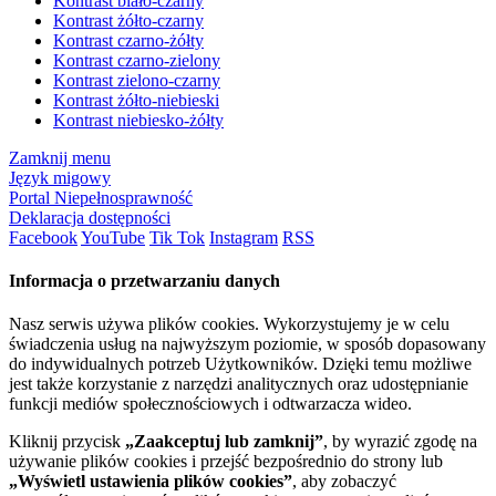
Kontrast biało-czarny
Kontrast żółto-czarny
Kontrast czarno-żółty
Kontrast czarno-zielony
Kontrast zielono-czarny
Kontrast żółto-niebieski
Kontrast niebiesko-żółty
Zamknij menu
Język migowy
Portal Niepełnosprawność
Deklaracja dostępności
Facebook
YouTube
Tik Tok
Instagram
RSS
Informacja o przetwarzaniu danych
Nasz serwis używa plików cookies. Wykorzystujemy je w celu
świadczenia usług na najwyższym poziomie, w sposób dopasowany
do indywidualnych potrzeb Użytkowników. Dzięki temu możliwe
jest także korzystanie z narzędzi analitycznych oraz udostępnianie
funkcji mediów społecznościowych i odtwarzacza wideo.
Kliknij przycisk
„Zaakceptuj lub zamknij”
, by wyrazić zgodę na
używanie plików cookies i przejść bezpośrednio do strony lub
„Wyświetl ustawienia plików cookies”
, aby zobaczyć