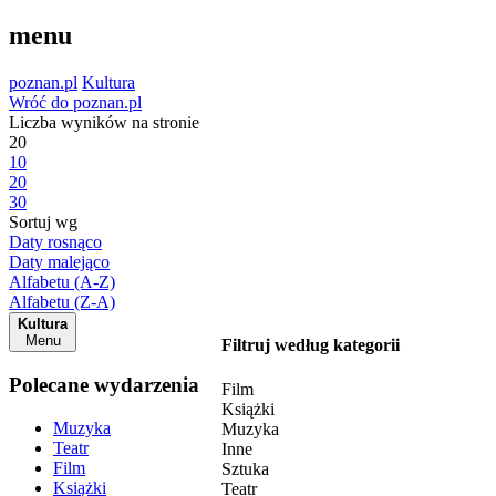
menu
poznan.pl
Kultura
Wróć do poznan.pl
Liczba wyników na stronie
20
10
20
30
Sortuj wg
Daty rosnąco
Daty malejąco
Alfabetu (A-Z)
Alfabetu (Z-A)
Kultura
Menu
Filtruj według kategorii
Polecane wydarzenia
Film
Książki
Muzyka
Muzyka
Teatr
Inne
Film
Sztuka
Książki
Teatr