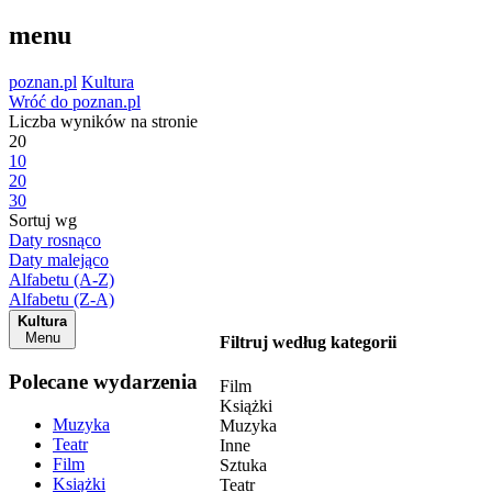
menu
poznan.pl
Kultura
Wróć do poznan.pl
Liczba wyników na stronie
20
10
20
30
Sortuj wg
Daty rosnąco
Daty malejąco
Alfabetu (A-Z)
Alfabetu (Z-A)
Kultura
Menu
Filtruj według kategorii
Polecane wydarzenia
Film
Książki
Muzyka
Muzyka
Teatr
Inne
Film
Sztuka
Książki
Teatr