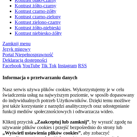
Kontrast biało-czarny
Kontrast żółto-czarny
Kontrast czarno-żółty
Kontrast czarno-zielony
Kontrast zielono-czarny
Kontrast żółto-niebieski
Kontrast niebiesko-żółty
Zamknij menu
Język migowy
Portal Niepełnosprawność
Deklaracja dostępności
Facebook
YouTube
Tik Tok
Instagram
RSS
Informacja o przetwarzaniu danych
Nasz serwis używa plików cookies. Wykorzystujemy je w celu
świadczenia usług na najwyższym poziomie, w sposób dopasowany
do indywidualnych potrzeb Użytkowników. Dzięki temu możliwe
jest także korzystanie z narzędzi analitycznych oraz udostępnianie
funkcji mediów społecznościowych i odtwarzacza wideo.
Kliknij przycisk
„Zaakceptuj lub zamknij”
, by wyrazić zgodę na
używanie plików cookies i przejść bezpośrednio do strony lub
„Wyświetl ustawienia plików cookies”
, aby zobaczyć