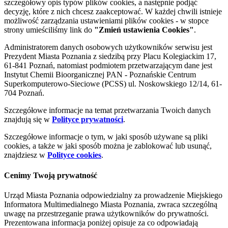
szczegółowy opis typów plików cookies, a następnie podjąć
decyzję, które z nich chcesz zaakceptować. W każdej chwili istnieje
możliwość zarządzania ustawieniami plików cookies - w stopce
strony umieściliśmy link do
"Zmień ustawienia Cookies"
.
Administratorem danych osobowych użytkowników serwisu jest
Prezydent Miasta Poznania z siedzibą przy Placu Kolegiackim 17,
61-841 Poznań, natomiast podmiotem przetwarzającym dane jest
Instytut Chemii Bioorganicznej PAN - Poznańskie Centrum
Superkomputerowo-Sieciowe (PCSS) ul. Noskowskiego 12/14, 61-
704 Poznań.
Szczegółowe informacje na temat przetwarzania Twoich danych
znajdują się w
Polityce prywatności
.
Szczegółowe informacje o tym, w jaki sposób używane są pliki
cookies, a także w jaki sposób można je zablokować lub usunąć,
znajdziesz w
Polityce cookies
.
Cenimy Twoją prywatność
Urząd Miasta Poznania odpowiedzialny za prowadzenie Miejskiego
Informatora Multimedialnego Miasta Poznania, zwraca szczególną
uwagę na przestrzeganie prawa użytkowników do prywatności.
Prezentowana informacja poniżej opisuje za co odpowiadają