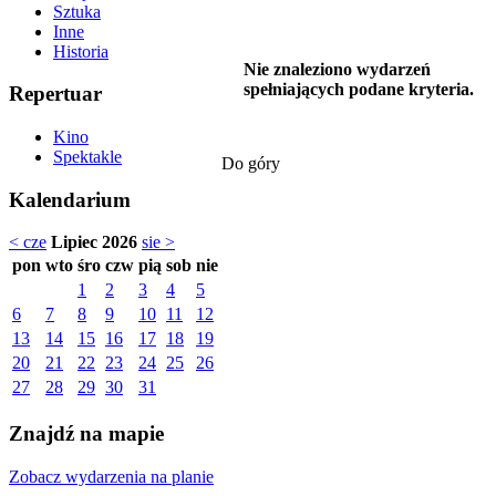
Sztuka
Inne
Historia
Nie znaleziono wydarzeń
spełniających podane kryteria.
Repertuar
Kino
Spektakle
Do góry
Kalendarium
< cze
Lipiec 2026
sie >
pon
wto
śro
czw
pią
sob
nie
1
2
3
4
5
6
7
8
9
10
11
12
13
14
15
16
17
18
19
20
21
22
23
24
25
26
27
28
29
30
31
Znajdź na mapie
Zobacz wydarzenia na planie