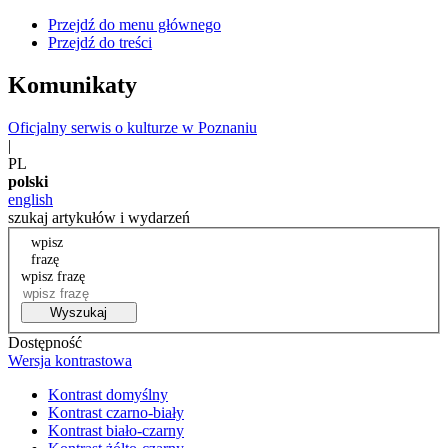
Przejdź do menu głównego
Przejdź do treści
Komunikaty
Oficjalny serwis o kulturze w Poznaniu
|
PL
polski
english
szukaj artykułów i wydarzeń
wpisz
frazę
wpisz frazę
Wyszukaj
Dostępność
Wersja kontrastowa
Kontrast domyślny
Kontrast czarno-biały
Kontrast biało-czarny