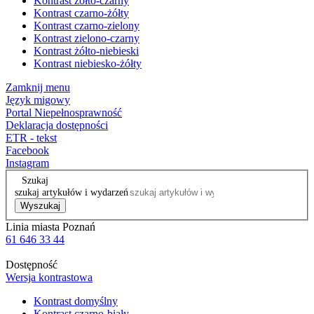
Kontrast żółto-czarny
Kontrast czarno-żółty
Kontrast czarno-zielony
Kontrast zielono-czarny
Kontrast żółto-niebieski
Kontrast niebiesko-żółty
Zamknij menu
Język migowy
Portal Niepełnosprawność
Deklaracja dostępności
ETR - tekst
Facebook
Instagram
Szukaj
szukaj artykułów i wydarzeń
Wyszukaj
Linia miasta Poznań
61 646 33 44
Dostępność
Wersja kontrastowa
Kontrast domyślny
Kontrast czarno-biały