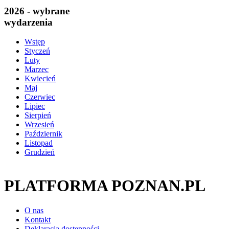
2026 - wybrane
wydarzenia
Wstęp
Styczeń
Luty
Marzec
Kwiecień
Maj
Czerwiec
Lipiec
Sierpień
Wrzesień
Październik
Listopad
Grudzień
PLATFORMA POZNAN.PL
O nas
Kontakt
Deklaracja dostępności