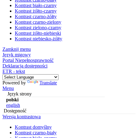
Kontrast biało-czarny
Kontrast żółto-czarny
Kontrast czarno-żółty
Kontrast czarno-zielony
Kontrast zielono-czarny
Kontrast żółto-niebieski
Kontrast niebiesko-żółty
Zamknij menu
Język migowy
Portal Niepełnosprawność
Deklaracja dostępności
ETR - tekst
Powered by
Translate
Menu
Język strony
polski
english
Dostępność
Wersja kontrastowa
Kontrast domyślny
Kontrast czarno-biały