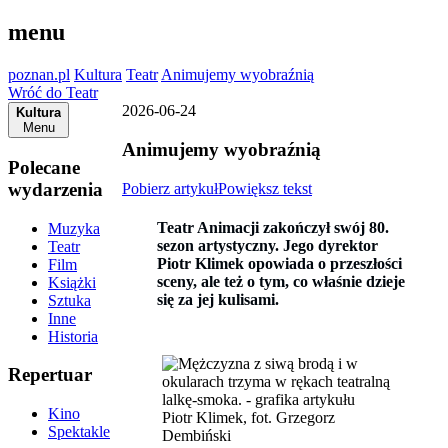
menu
poznan.pl
Kultura
Teatr
Animujemy wyobraźnią
Wróć do Teatr
2026-06-24
Kultura
Menu
Animujemy wyobraźnią
Polecane
wydarzenia
Pobierz artykuł
Powiększ tekst
Teatr Animacji zakończył swój 80.
Muzyka
sezon artystyczny. Jego dyrektor
Teatr
Piotr Klimek opowiada o przeszłości
Film
sceny, ale też o tym, co właśnie dzieje
Książki
się za jej kulisami.
Sztuka
Inne
Historia
Repertuar
Kino
Piotr Klimek, fot. Grzegorz
Spektakle
Dembiński