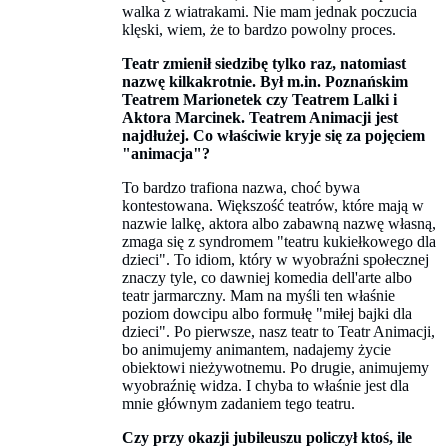
walka z wiatrakami. Nie mam jednak poczucia
klęski, wiem, że to bardzo powolny proces.
Teatr zmienił siedzibę tylko raz, natomiast
nazwę kilkakrotnie. Był m.in. Poznańskim
Teatrem Marionetek czy Teatrem Lalki i
Aktora Marcinek. Teatrem Animacji jest
najdłużej. Co właściwie kryje się za pojęciem
"animacja"?
To bardzo trafiona nazwa, choć bywa
kontestowana. Większość teatrów, które mają w
nazwie lalkę, aktora albo zabawną nazwę własną,
zmaga się z syndromem "teatru kukiełkowego dla
dzieci". To idiom, który w wyobraźni społecznej
znaczy tyle, co dawniej komedia dell'arte albo
teatr jarmarczny. Mam na myśli ten właśnie
poziom dowcipu albo formułę "miłej bajki dla
dzieci". Po pierwsze, nasz teatr to Teatr Animacji,
bo animujemy animantem, nadajemy życie
obiektowi nieżywotnemu. Po drugie, animujemy
wyobraźnię widza. I chyba to właśnie jest dla
mnie głównym zadaniem tego teatru.
Czy przy okazji jubileuszu policzył ktoś, ile