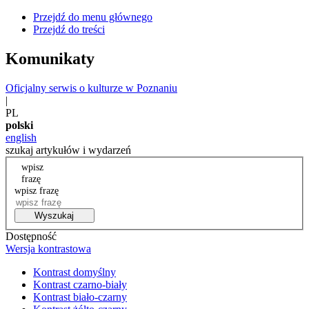
Przejdź do menu głównego
Przejdź do treści
Komunikaty
Oficjalny serwis o kulturze w Poznaniu
|
PL
polski
english
szukaj artykułów i wydarzeń
wpisz
frazę
wpisz frazę
Wyszukaj
Dostępność
Wersja kontrastowa
Kontrast domyślny
Kontrast czarno-biały
Kontrast biało-czarny