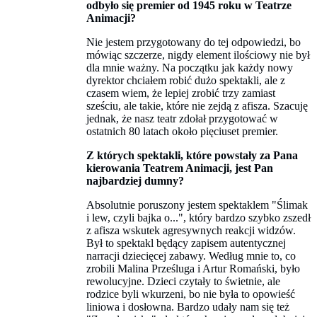
odbyło się premier od 1945 roku w Teatrze
Animacji?
Nie jestem przygotowany do tej odpowiedzi, bo
mówiąc szczerze, nigdy element ilościowy nie był
dla mnie ważny. Na początku jak każdy nowy
dyrektor chciałem robić dużo spektakli, ale z
czasem wiem, że lepiej zrobić trzy zamiast
sześciu, ale takie, które nie zejdą z afisza. Szacuję
jednak, że nasz teatr zdołał przygotować w
ostatnich 80 latach około pięciuset premier.
Z których spektakli, które powstały za Pana
kierowania Teatrem Animacji, jest Pan
najbardziej dumny?
Absolutnie poruszony jestem spektaklem "Ślimak
i lew, czyli bajka o...", który bardzo szybko zszedł
z afisza wskutek agresywnych reakcji widzów.
Był to spektakl będący zapisem autentycznej
narracji dziecięcej zabawy. Według mnie to, co
zrobili Malina Prześluga i Artur Romański, było
rewolucyjne. Dzieci czytały to świetnie, ale
rodzice byli wkurzeni, bo nie była to opowieść
liniowa i dosłowna. Bardzo udały nam się też