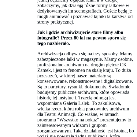
zobaczymy, jak działają różne formy lalkowe w
dedykowanych im scenografiach. Goście będą je
mogli animować i poznawać tajniki lalkarstwa od
strony praktycznej.
Jak i gdzie archiwizujecie stare filmy albo
fotografie? Przez 80 lat na pewno sporo się
tego nazbierało.
Archiwizacja odbywa się na trzy sposoby. Mamy
zabezpieczone lalki w magazynie. Mamy osobne,
profesjonalne archiwum na drugim piętrze CK
Zamek, i jest to fenomen na skalę kraju. To duża
przestrzeń, w której nasze materiały są
konserwowane, rekonstruowane i digitalizowane.
Są to partytury, rysunki, dokumenty. Świadomie
budujemy publiczne archiwum, które opowiada
historię tej instytucji. Trzecią odnogą jest
wspomniana Galeria Lalek. To zakulisowa,
wielka rzecz, którą robią pracownicy archiwum
dla Teatru Animacji. Co ważne, w ramach
programu "Wszystko na pokaz" prezentujemy to
zainteresowanym widzom i grupom
zorganizowanym. Taka działalność jest istotna, bo
wciąż nie powstała żadna publikacja, która