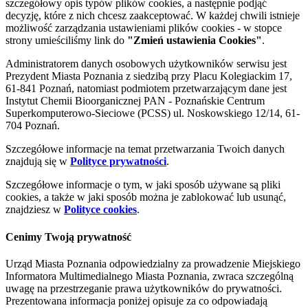
szczegółowy opis typów plików cookies, a następnie podjąć
decyzję, które z nich chcesz zaakceptować. W każdej chwili istnieje
możliwość zarządzania ustawieniami plików cookies - w stopce
strony umieściliśmy link do
"Zmień ustawienia Cookies"
.
Administratorem danych osobowych użytkowników serwisu jest
Prezydent Miasta Poznania z siedzibą przy Placu Kolegiackim 17,
61-841 Poznań, natomiast podmiotem przetwarzającym dane jest
Instytut Chemii Bioorganicznej PAN - Poznańskie Centrum
Superkomputerowo-Sieciowe (PCSS) ul. Noskowskiego 12/14, 61-
704 Poznań.
Szczegółowe informacje na temat przetwarzania Twoich danych
znajdują się w
Polityce prywatności
.
Szczegółowe informacje o tym, w jaki sposób używane są pliki
cookies, a także w jaki sposób można je zablokować lub usunąć,
znajdziesz w
Polityce cookies
.
Cenimy Twoją prywatność
Urząd Miasta Poznania odpowiedzialny za prowadzenie Miejskiego
Informatora Multimedialnego Miasta Poznania, zwraca szczególną
uwagę na przestrzeganie prawa użytkowników do prywatności.
Prezentowana informacja poniżej opisuje za co odpowiadają