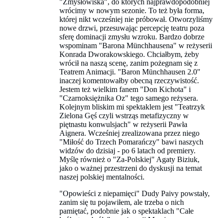
"Zmysłowiska", do których najprawdopodobniej
wrócimy w nowym sezonie. To też była forma,
której nikt wcześniej nie próbował. Otworzyliśmy
nowe drzwi, przesuwając percepcję teatru poza
sferę dominacji zmysłu wzroku. Bardzo dobrze
wspominam "Barona Münchhausena" w reżyserii
Konrada Dworakowskiego. Chciałbym, żeby
wrócił na naszą scenę, zanim pożegnam się z
Teatrem Animacji. "Baron Münchhausen 2.0"
inaczej komentowałby obecną rzeczywistość.
Jestem też wielkim fanem "Don Kichota" i
"Czarnoksiężnika Oz" tego samego reżysera.
Kolejnym bliskim mi spektaklem jest "Teatrzyk
Zielona Gęś czyli wstrząs metafizyczny w
piętnastu konwulsjach" w reżyserii Pawła
Aignera. Wcześniej zrealizowana przez niego
"Miłość do Trzech Pomarańczy" bawi naszych
widzów do dzisiaj - po 6 latach od premiery.
Myślę również o "Za-Polskiej" Agaty Biziuk,
jako o ważnej przestrzeni do dyskusji na temat
naszej polskiej mentalności.
"Opowieści z niepamięci" Dudy Paivy powstały,
zanim się tu pojawiłem, ale trzeba o nich
pamiętać, podobnie jak o spektaklach "Całe