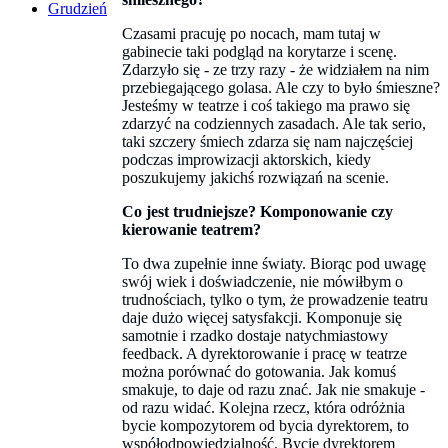
Grudzień
Czasami pracuję po nocach, mam tutaj w
gabinecie taki podgląd na korytarze i scenę.
Zdarzyło się - ze trzy razy - że widziałem na nim
przebiegającego golasa. Ale czy to było śmieszne?
Jesteśmy w teatrze i coś takiego ma prawo się
zdarzyć na codziennych zasadach. Ale tak serio,
taki szczery śmiech zdarza się nam najczęściej
podczas improwizacji aktorskich, kiedy
poszukujemy jakichś rozwiązań na scenie.
Co jest trudniejsze? Komponowanie czy
kierowanie teatrem?
To dwa zupełnie inne światy. Biorąc pod uwagę
swój wiek i doświadczenie, nie mówiłbym o
trudnościach, tylko o tym, że prowadzenie teatru
daje dużo więcej satysfakcji. Komponuje się
samotnie i rzadko dostaje natychmiastowy
feedback. A dyrektorowanie i pracę w teatrze
można porównać do gotowania. Jak komuś
smakuje, to daje od razu znać. Jak nie smakuje -
od razu widać. Kolejna rzecz, która odróżnia
bycie kompozytorem od bycia dyrektorem, to
współodpowiedzialność. Bycie dyrektorem