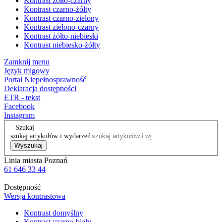
Kontrast żółto-czarny
Kontrast czarno-żółty
Kontrast czarno-zielony
Kontrast zielono-czarny
Kontrast żółto-niebieski
Kontrast niebiesko-żółty
Zamknij menu
Język migowy
Portal Niepełnosprawność
Deklaracja dostępności
ETR - tekst
Facebook
Instagram
Szukaj
szukaj artykułów i wydarzeń
Wyszukaj
Linia miasta Poznań
61 646 33 44
Dostępność
Wersja kontrastowa
Kontrast domyślny
Kontrast czarno-biały