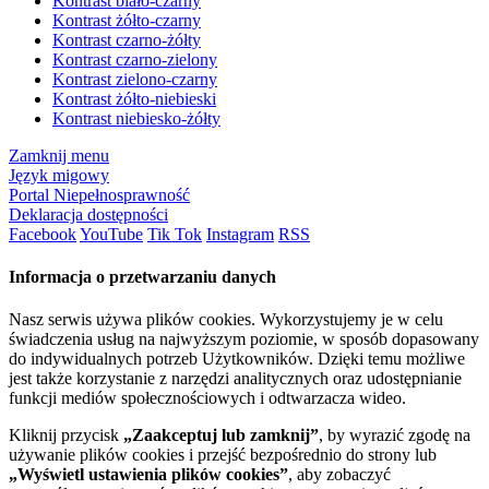
Kontrast biało-czarny
Kontrast żółto-czarny
Kontrast czarno-żółty
Kontrast czarno-zielony
Kontrast zielono-czarny
Kontrast żółto-niebieski
Kontrast niebiesko-żółty
Zamknij menu
Język migowy
Portal Niepełnosprawność
Deklaracja dostępności
Facebook
YouTube
Tik Tok
Instagram
RSS
Informacja o przetwarzaniu danych
Nasz serwis używa plików cookies. Wykorzystujemy je w celu
świadczenia usług na najwyższym poziomie, w sposób dopasowany
do indywidualnych potrzeb Użytkowników. Dzięki temu możliwe
jest także korzystanie z narzędzi analitycznych oraz udostępnianie
funkcji mediów społecznościowych i odtwarzacza wideo.
Kliknij przycisk
„Zaakceptuj lub zamknij”
, by wyrazić zgodę na
używanie plików cookies i przejść bezpośrednio do strony lub
„Wyświetl ustawienia plików cookies”
, aby zobaczyć