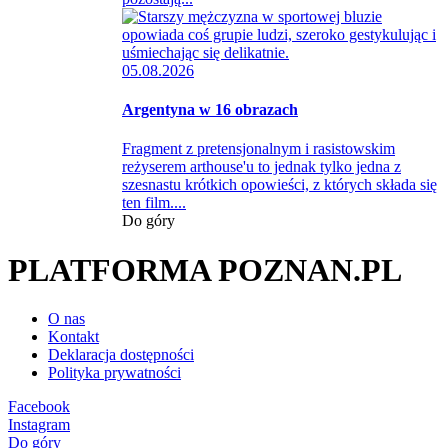
05.08.2026
Argentyna w 16 obrazach
Fragment z pretensjonalnym i rasistowskim
reżyserem arthouse'u to jednak tylko jedna z
szesnastu krótkich opowieści, z których składa się
ten film....
Do góry
PLATFORMA POZNAN.PL
O nas
Kontakt
Deklaracja dostępności
Polityka prywatności
Facebook
Instagram
Do góry