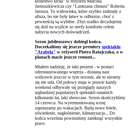
królestwo króla" w reżyserii Marcina
Jarnuszkiewicza czy "Lustrzana chmura" Roberta
Jarosza. To widowiska, które szybko zniknęły z
afisza, bo nie były łatwe w odbiorze, choć z
pewnością są wybitne. Zbyt rzadko decydujemy
się dziś na wyjście ze strefy komfortu celem
nabycia nowych doświadczeń.
Sezon jubileuszowy dobiegł końca.
Doczekaliśmy się jeszcze premiery
spektaklu
"Arabela"
w reżyserii Piotra Ratajczaka, a w
planach macie jeszcze remont...
Miałem nadzieję, że taki prezent - w postaci
odrestaurowanego wnętrza - dostaną nasi
widzowie jeszcze w tym sezonie, ale to niestety
się nie uda. Od połowy maja w prawie każdy
weekend odbywały się przeglądy naszych
najbardziej popularnych spektakli ostatnich
kilkunastu lat, taki showcase. Sezon skończyliśmy
14 czerwca. Na wyremontowaną scenę
zapraszamy po wakacjach. Będą nowe fotele,
oświetlenie, nagłośnienie, klimatyzacja... Do
końca września powinniśmy zamknąć wszystkie
prace.