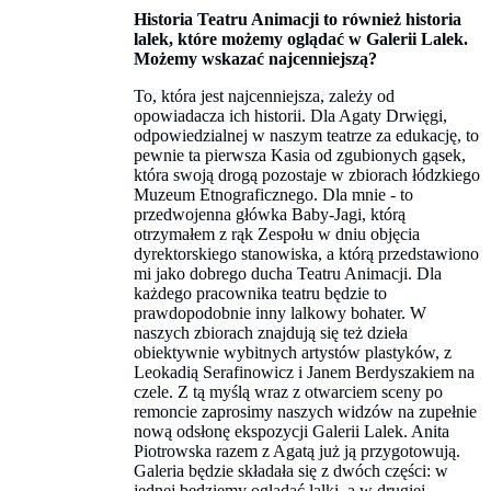
Historia Teatru Animacji to również historia
lalek, które możemy oglądać w Galerii Lalek.
Możemy wskazać najcenniejszą?
To, która jest najcenniejsza, zależy od
opowiadacza ich historii. Dla Agaty Drwięgi,
odpowiedzialnej w naszym teatrze za edukację, to
pewnie ta pierwsza Kasia od zgubionych gąsek,
która swoją drogą pozostaje w zbiorach łódzkiego
Muzeum Etnograficznego. Dla mnie - to
przedwojenna główka Baby-Jagi, którą
otrzymałem z rąk Zespołu w dniu objęcia
dyrektorskiego stanowiska, a którą przedstawiono
mi jako dobrego ducha Teatru Animacji. Dla
każdego pracownika teatru będzie to
prawdopodobnie inny lalkowy bohater. W
naszych zbiorach znajdują się też dzieła
obiektywnie wybitnych artystów plastyków, z
Leokadią Serafinowicz i Janem Berdyszakiem na
czele. Z tą myślą wraz z otwarciem sceny po
remoncie zaprosimy naszych widzów na zupełnie
nową odsłonę ekspozycji Galerii Lalek. Anita
Piotrowska razem z Agatą już ją przygotowują.
Galeria będzie składała się z dwóch części: w
jednej będziemy oglądać lalki, a w drugiej