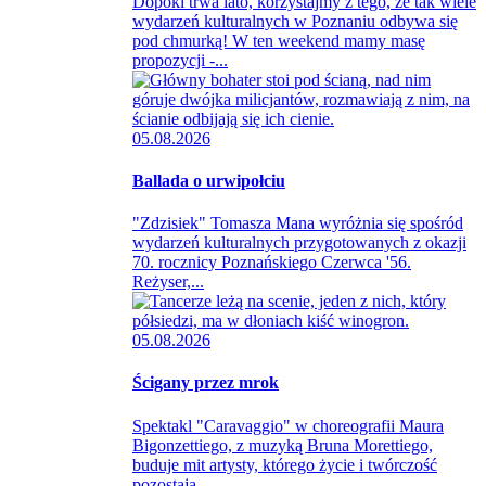
Dopóki trwa lato, korzystajmy z tego, że tak wiele
wydarzeń kulturalnych w Poznaniu odbywa się
pod chmurką! W ten weekend mamy masę
propozycji -...
05.08.2026
Ballada o urwipołciu
"Zdzisiek" Tomasza Mana wyróżnia się spośród
wydarzeń kulturalnych przygotowanych z okazji
70. rocznicy Poznańskiego Czerwca '56.
Reżyser,...
05.08.2026
Ścigany przez mrok
Spektakl "Caravaggio" w choreografii Maura
Bigonzettiego, z muzyką Bruna Morettiego,
buduje mit artysty, którego życie i twórczość
pozostają...