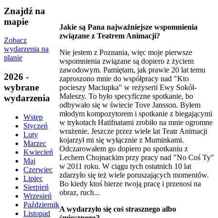
Znajdź na
mapie
Jakie są Pana najważniejsze wspomnienia
związane z Teatrem Animacji?
Zobacz
wydarzenia na
Nie jestem z Poznania, więc moje pierwsze
planie
wspomnienia związane są dopiero z życiem
zawodowym. Pamiętam, jak prawie 20 lat temu
2026 -
zaproszono mnie do współpracy nad "Kto
wybrane
pocieszy Maciupka" w reżyserii Ewy Sokół-
Maleszy. To było specyficzne spotkanie, bo
wydarzenia
odbywało się w świecie Tove Jansson. Byłem
młodym kompozytorem i spotkanie z biegającymi
Wstęp
w trykotach Hatifnatami zrobiło na mnie ogromne
Styczeń
wrażenie. Jeszcze przez wiele lat Teatr Animacji
Luty
kojarzył mi się wyłącznie z Muminkami.
Marzec
Odczarowałem go dopiero po spotkaniu z
Kwiecień
Lechem Chojnackim przy pracy nad "No Coś Ty"
Maj
w 2011 roku. W ciągu tych ostatnich 10 lat
Czerwiec
zdarzyło się też wiele poruszających momentów.
Lipiec
Bo kiedy ktoś bierze twoją pracę i przenosi na
Sierpień
obraz, ruch...
Wrzesień
Październik
A wydarzyło się coś strasznego albo
Listopad
śmiesznego?