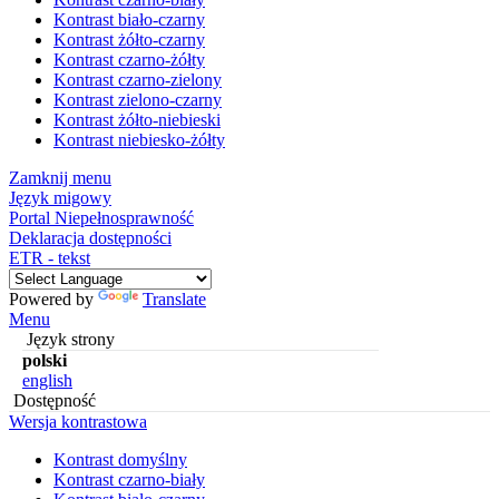
Kontrast biało-czarny
Kontrast żółto-czarny
Kontrast czarno-żółty
Kontrast czarno-zielony
Kontrast zielono-czarny
Kontrast żółto-niebieski
Kontrast niebiesko-żółty
Zamknij menu
Język migowy
Portal Niepełnosprawność
Deklaracja dostępności
ETR - tekst
Powered by
Translate
Menu
Język strony
polski
english
Dostępność
Wersja kontrastowa
Kontrast domyślny
Kontrast czarno-biały