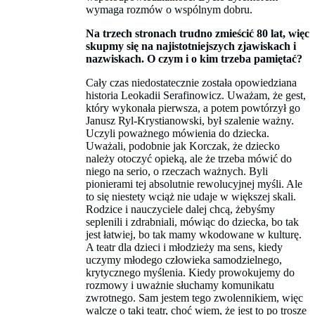
wymaga rozmów o wspólnym dobru.
Na trzech stronach trudno zmieścić 80 lat, więc
skupmy się na najistotniejszych zjawiskach i
nazwiskach. O czym i o kim trzeba pamiętać?
Cały czas niedostatecznie została opowiedziana
historia Leokadii Serafinowicz. Uważam, że gest,
który wykonała pierwsza, a potem powtórzył go
Janusz Ryl-Krystianowski, był szalenie ważny.
Uczyli poważnego mówienia do dziecka.
Uważali, podobnie jak Korczak, że dziecko
należy otoczyć opieką, ale że trzeba mówić do
niego na serio, o rzeczach ważnych. Byli
pionierami tej absolutnie rewolucyjnej myśli. Ale
to się niestety wciąż nie udaje w większej skali.
Rodzice i nauczyciele dalej chcą, żebyśmy
seplenili i zdrabniali, mówiąc do dziecka, bo tak
jest łatwiej, bo tak mamy wkodowane w kulturę.
A teatr dla dzieci i młodzieży ma sens, kiedy
uczymy młodego człowieka samodzielnego,
krytycznego myślenia. Kiedy prowokujemy do
rozmowy i uważnie słuchamy komunikatu
zwrotnego. Sam jestem tego zwolennikiem, więc
walczę o taki teatr, choć wiem, że jest to po trosze